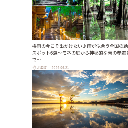
梅雨の今こそ出かけたい♪雨が似合う全国の絶
スポット6選～モネの庭から神秘的な青の参道
で～
北海道
2026.06.21