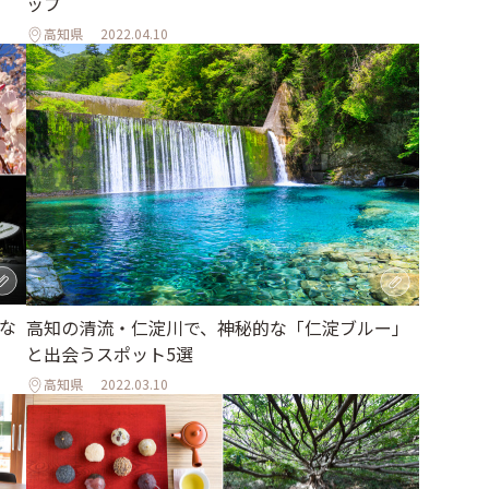
ップ
高知県
2022.04.10
かな
高知の清流・仁淀川で、神秘的な「仁淀ブルー」
と出会うスポット5選
高知県
2022.03.10