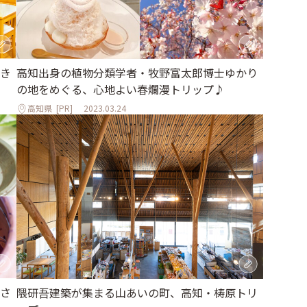
き
高知出身の植物分類学者・牧野富太郎博士ゆかり
の地をめぐる、心地よい春爛漫トリップ♪
高知県
[PR]
2023.03.24
さ
隈研吾建築が集まる山あいの町、高知・梼原トリ