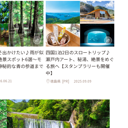
そ出かけたい♪雨が似
四国1泊2日のスロートリップ♪
絶景スポット6選～モ
瀬戸内アート、秘湯、絶景をめぐ
神秘的な青の参道まで
る旅へ【スタンプラリーも開催
中】
6.06.21
徳島県
[PR]
2025.09.09