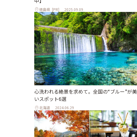
中】
徳島県
[PR]
2025.09.09
心洗われる絶景を求めて。全国の“ブルー”が
いスポット6選
北海道
2024.06.29