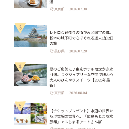
選
東京都
2026.07.30
3
レトロな蔵造りの街並みと国宝の城。
松本の城下町で心ほぐれる週末1泊2日
の旅
長野県
2026.07.28
4
夏のご褒美に♪東京ホテル限定かき氷
41選。ラグジュアリーな空間で味わう
大人のひんやりスイーツ【2026年最
新】
東京都
2026.08.04
5
【チケットプレゼント】水辺の世界か
ら浮世絵の世界へ。「広島もとまち水
族館」ではじまるアートさんぽ