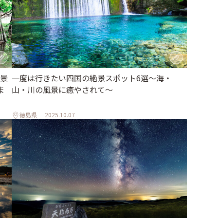
景
一度は行きたい四国の絶景スポット6選〜海・
ま
山・川の風景に癒やされて〜
徳島県
2025.10.07