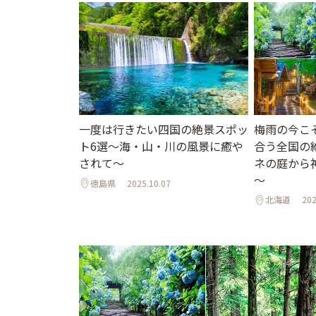
梅雨の今こ
一度は行きたい四国の絶景スポッ
合う全国の
ト6選〜海・山・川の風景に癒や
ネの庭から
されて〜
～
徳島県
2025.10.07
北海道
202