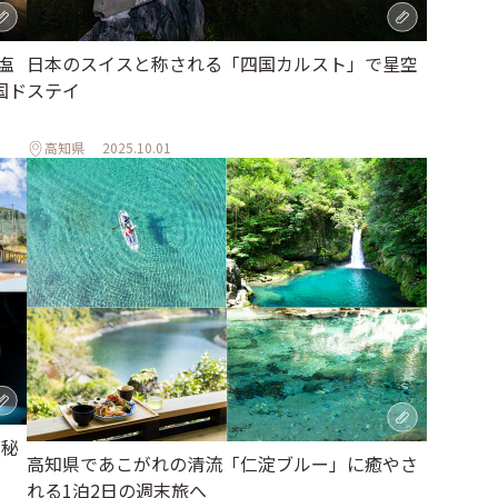
塩
日本のスイスと称される「四国カルスト」で星空
国ド
ステイ
高知県
2025.10.01
、秘
高知県であこがれの清流「仁淀ブルー」に癒やさ
れる1泊2日の週末旅へ