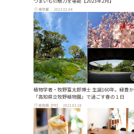
つまいもの魅力を堪能【2023年2月】
東京都
2023.02.04
植物学者・牧野富太郎博士 生誕160年。緑豊
「高知県立牧野植物園」で過ごす春の１日
高知県
[PR]
2022.03.18