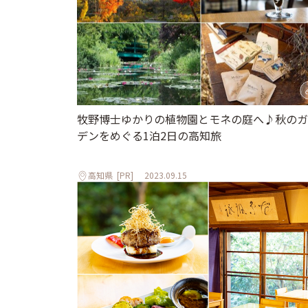
牧野博士ゆかりの植物園とモネの庭へ♪秋のガ
デンをめぐる1泊2日の高知旅
高知県
[PR]
2023.09.15