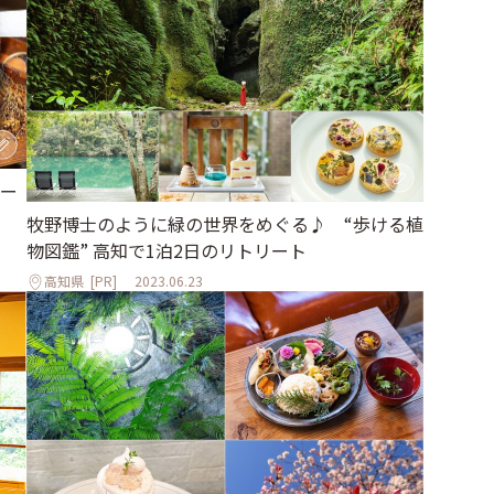
ー
牧野博士のように緑の世界をめぐる♪ “歩ける植
物図鑑” 高知で1泊2日のリトリート
高知県
[PR]
2023.06.23