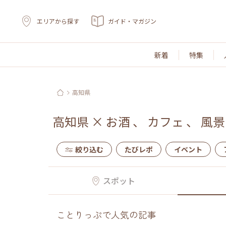
エリアから探す
ガイド・マガジン
新着
特集
高知県
高知県
×
お酒
、
カフェ
、
風景
絞り込む
たびレポ
イベント
スポット
ことりっぷで人気の記事