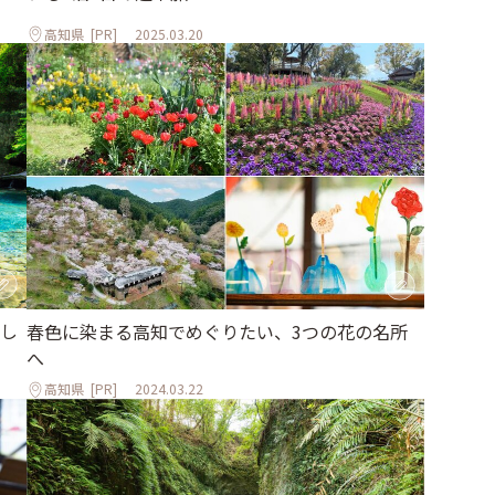
高知県
[PR]
2025.03.20
美し
春色に染まる高知でめぐりたい、3つの花の名所
へ
高知県
[PR]
2024.03.22