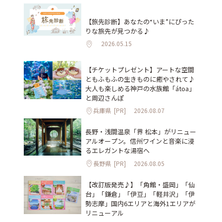
【旅先診断】あなたの“いま”にぴった
りな旅先が見つかる♪
2026.05.15
【チケットプレゼント】アートな空間
ともふもふの生きものに癒やされて♪
大人も楽しめる神戸の水族館「átoa」
と周辺さんぽ
兵庫県
[PR]
2026.08.07
長野・浅間温泉「界 松本」がリニュー
アルオープン。信州ワインと音楽に浸
るエレガントな湯宿へ
長野県
[PR]
2026.08.05
【改訂版発売♪】「角館・盛岡」「仙
台」「鎌倉」「伊豆」「軽井沢」「伊
勢志摩」国内6エリアと海外1エリアが
リニューアル