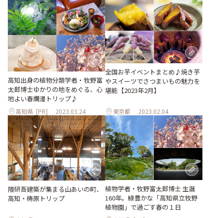
全国お芋イベントまとめ♪焼き芋
高知出身の植物分類学者・牧野富
やスイーツでさつまいもの魅力を
太郎博士ゆかりの地をめぐる、心
堪能【2023年2月】
地よい春爛漫トリップ♪
高知県
[PR]
2023.03.24
東京都
2023.02.04
植物学者・牧野富太郎博士 生誕
隈研吾建築が集まる山あいの町、
160年。緑豊かな「高知県立牧野
高知・梼原トリップ
植物園」で過ごす春の１日