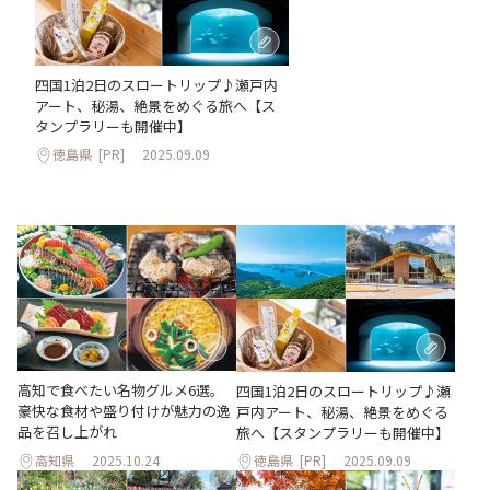
四国1泊2日のスロートリップ♪瀬戸内
アート、秘湯、絶景をめぐる旅へ【ス
タンプラリーも開催中】
徳島県
[PR]
2025.09.09
高知で食べたい名物グルメ6選。
四国1泊2日のスロートリップ♪瀬
豪快な食材や盛り付けが魅力の逸
戸内アート、秘湯、絶景をめぐる
品を召し上がれ
旅へ【スタンプラリーも開催中】
高知県
2025.10.24
徳島県
[PR]
2025.09.09