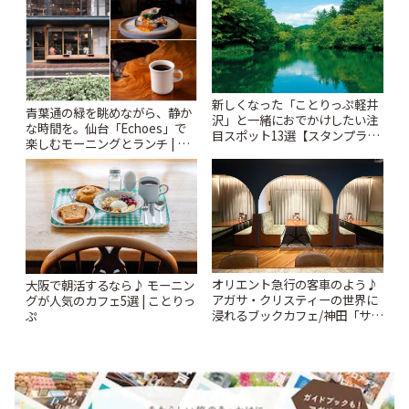
新しくなった「ことりっぷ軽井
青葉通の緑を眺めながら、静か
沢」と一緒におでかけしたい注
な時間を。仙台「Echoes」で
目スポット13選【スタンプラリ
楽しむモーニングとランチ | こ
ー開催中】 | ことりっぷ
とりっぷ
オリエント急行の客車のよう♪
大阪で朝活するなら♪ モーニン
アガサ・クリスティーの世界に
グが人気のカフェ5選 | ことりっ
浸れるブックカフェ/神田「サロ
ぷ
ンクリスティ」 | ことりっぷ