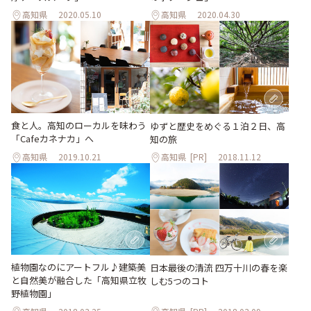
高知県
2020.05.10
高知県
2020.04.30
食と人。高知のローカルを味わう
ゆずと歴史をめぐる１泊２日、高
「Cafeカネナカ」へ
知の旅
高知県
2019.10.21
高知県
[PR]
2018.11.12
植物園なのにアートフル♪建築美
日本最後の清流 四万十川の春を楽
と自然美が融合した「高知県立牧
しむ5つのコト
野植物園」