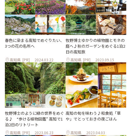
春色に染まる高知でめぐりたい、
牧野博士ゆかりの植物園とモネの
3つの花の名所へ
庭へ♪秋のガーデンをめぐる1泊2
日の高知旅
高知県
[PR]
2024.03.22
高知県
[PR]
2023.09.15
牧野博士のように緑の世界をめぐ
高知の旬を味わう♪和食処「草
る♪ “歩ける植物図鑑” 高知で1
や」でとっておきの夜ごはん
泊2日のリトリート
高知県
[PR]
2023.06.23
高知県
2023.04.03