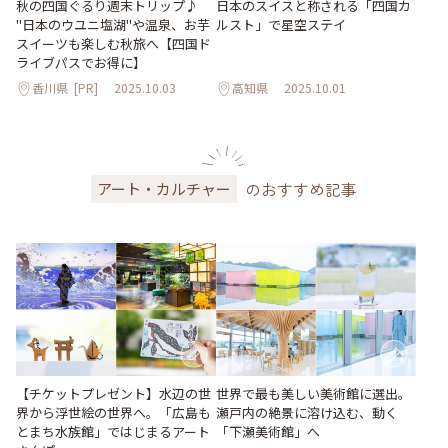
秋の四国ぐるり週末トリップ♪
日本のスイスと称される「四国カ
"日本のウユニ塩湖"や温泉、お芋
ルスト」で星空ステイ
スイーツも楽しむ秋旅へ【四国ド
ライブパスでお得に】
香川県
[PR]
2025.10.03
高知県
2025.10.01
のおすすめ記事
アート・カルチャー
世界で最も美しい美術館に選出。
【チケットプレゼント】水辺の世
瀬戸内の絶景に溶け込む、動く
界から浮世絵の世界へ。「広島も
「下瀬美術館」へ
とまち水族館」ではじまるアート