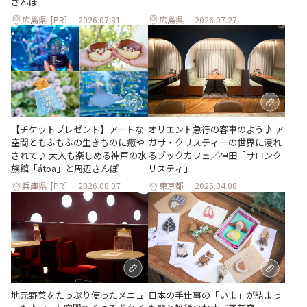
さんぽ
広島県
[PR]
2026.07.31
広島県
2026.07.27
【チケットプレゼント】アートな
オリエント急行の客車のよう♪ ア
空間ともふもふの生きものに癒や
ガサ・クリスティーの世界に浸れ
されて♪ 大人も楽しめる神戸の水
るブックカフェ／神田「サロンク
族館「átoa」と周辺さんぽ
リスティ」
兵庫県
[PR]
2026.08.07
東京都
2026.04.08
地元野菜をたっぷり使ったメニュ
日本の手仕事の「いま」が詰まっ