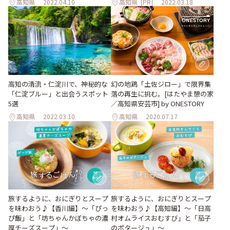
高知県
2022.04.10
高知県
[PR]
2022.03.18
高知の清流・仁淀川で、神秘的な
幻の地鶏「土佐ジロー」で限界集
「仁淀ブルー」と出会うスポット
落の再生に挑む。[はたやま憩の家
5選
／高知県安芸市] by ONESTORY
高知県
2022.03.10
高知県
2020.07.17
旅するように、おにぎりとスープ
旅するように、おにぎりとスープ
を味わおう♪【香川編】〜「ぴっ
を味わおう♪【高知編】〜「日高
ぴ飯」と「坊ちゃんかぼちゃの濃
村オムライスおむすび」と「茄子
厚チーズスープ」〜
のポタージュ」〜