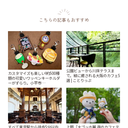
こちらの記事もおすすめ
公園ビューから川床テラスま
カスタマイズも楽しい!約500種
で。緑に癒される大阪のカフェ5
類の可愛いワッペンキーホルダ
選 | ことりっぷ
ーがずらり。小平市
「Kimamaya T&K」 | ことりっ
ぷ
すべて東京駅から徒歩5分以内
上野「大ゴッホ展 夜のカフェテ