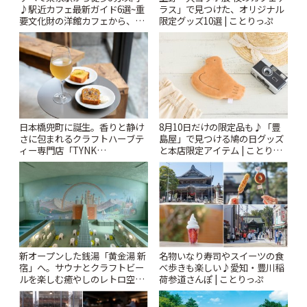
♪駅近カフェ最新ガイド6選~重
ラス」で見つけた、オリジナル
要文化財の洋館カフェから、改
限定グッズ10選 | ことりっぷ
札すぐのレトロ喫茶まで~ | こと
りっぷ
日本橋兜町に誕生。香りと静け
8月10日だけの限定品も♪「豊
さに包まれるクラフトハーブテ
島屋」で見つける鳩の日グッズ
ィー専門店「TYNK
と本店限定アイテム | ことりっ
Kabutocho」 | ことりっぷ
ぷ
新オープンした銭湯「黄金湯 新
名物いなり寿司やスイーツの食
宿」へ。サウナとクラフトビー
べ歩きも楽しい♪愛知・豊川稲
ルを楽しむ癒やしのレトロ空間
荷参道さんぽ | ことりっぷ
| ことりっぷ