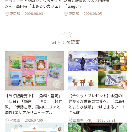
ーも♪アート空間でくつろぎタイ
た器と雑貨のお店／西荻窪
ムを／高円寺「まぁるいカフェ」
「tsugumi」
東京都
2026.08.03
東京都
2026.08.05
おすすめ記事
【改訂版発売♪】「角館・盛岡」
【チケットプレゼント】水辺の世
「仙台」「鎌倉」「伊豆」「軽井
界から浮世絵の世界へ。「広島も
沢」「伊勢志摩」国内6エリアと
とまち水族館」ではじまるアート
海外1エリアがリニューアル
さんぽ
宮城県
2026.07.09
広島県
[PR]
2026.07.31