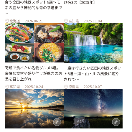
合う全国の絶景スポット6選～モ
び宿3選【2025年】
ネの庭から神秘的な青の参道まで
～
北海道
2026.06.21
高知県
2025.11.04
高知で食べたい名物グルメ6選。
一度は行きたい四国の絶景スポッ
豪快な食材や盛り付けが魅力の逸
ト6選〜海・山・川の風景に癒や
品を召し上がれ
されて〜
高知県
2025.10.24
徳島県
2025.10.07