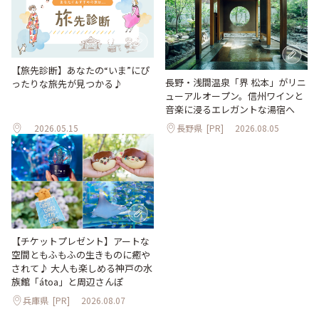
【旅先診断】あなたの“いま”にぴ
長野・浅間温泉「界 松本」がリニ
ったりな旅先が見つかる♪
ューアルオープン。信州ワインと
音楽に浸るエレガントな湯宿へ
2026.05.15
長野県
[PR]
2026.08.05
【チケットプレゼント】アートな
空間ともふもふの生きものに癒や
されて♪ 大人も楽しめる神戸の水
族館「átoa」と周辺さんぽ
兵庫県
[PR]
2026.08.07