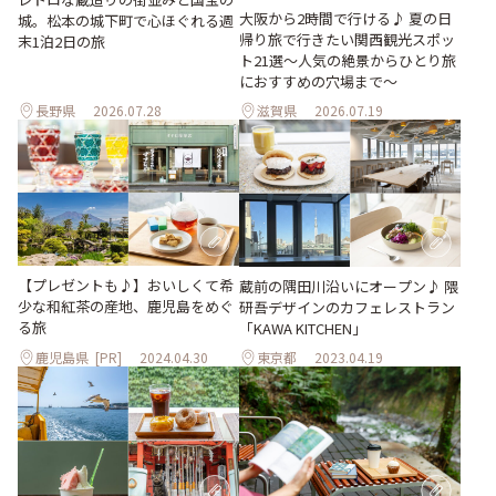
大阪から2時間で行ける♪ 夏の日
城。松本の城下町で心ほぐれる週
帰り旅で行きたい関西観光スポッ
末1泊2日の旅
ト21選～人気の絶景からひとり旅
におすすめの穴場まで～
長野県
2026.07.28
滋賀県
2026.07.19
【プレゼントも♪】おいしくて希
蔵前の隅田川沿いにオープン♪ 隈
少な和紅茶の産地、鹿児島をめぐ
研吾デザインのカフェレストラン
る旅
「KAWA KITCHEN」
鹿児島県
[PR]
2024.04.30
東京都
2023.04.19