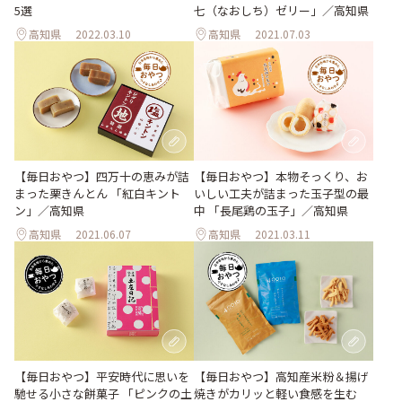
七（なおしち）ゼリー」／高知県
5選
高知県
2022.03.10
高知県
2021.07.03
【毎日おやつ】四万十の恵みが詰
【毎日おやつ】本物そっくり、お
まった栗きんとん 「紅白キント
いしい工夫が詰まった玉子型の最
ン」／高知県
中 「長尾鶏の玉子」／高知県
高知県
2021.06.07
高知県
2021.03.11
【毎日おやつ】平安時代に思いを
【毎日おやつ】高知産米粉＆揚げ
馳せる小さな餅菓子 「ピンクの土
焼きがカリッと軽い食感を生む