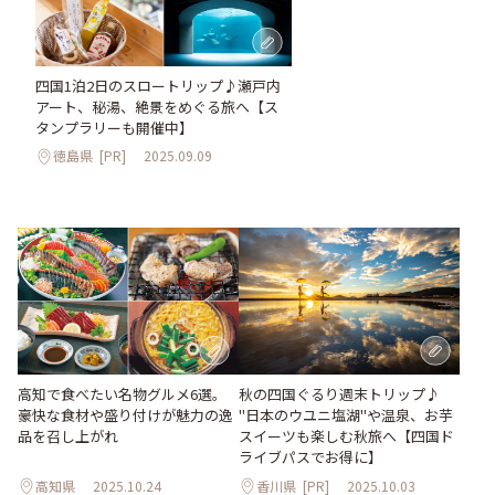
四国1泊2日のスロートリップ♪瀬戸内
アート、秘湯、絶景をめぐる旅へ【ス
タンプラリーも開催中】
徳島県
[PR]
2025.09.09
高知で食べたい名物グルメ6選。
秋の四国ぐるり週末トリップ♪
豪快な食材や盛り付けが魅力の逸
"日本のウユニ塩湖"や温泉、お芋
品を召し上がれ
スイーツも楽しむ秋旅へ【四国ド
ライブパスでお得に】
高知県
2025.10.24
香川県
[PR]
2025.10.03