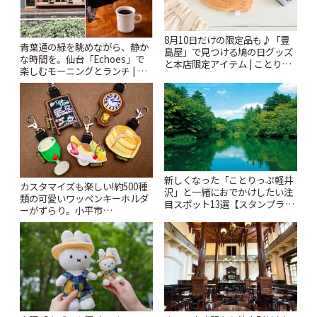
8月10日だけの限定品も♪「豊
青葉通の緑を眺めながら、静か
島屋」で見つける鳩の日グッズ
な時間を。仙台「Echoes」で
と本店限定アイテム | ことりっ
楽しむモーニングとランチ | こ
ぷ
とりっぷ
新しくなった「ことりっぷ軽井
カスタマイズも楽しい!約500種
沢」と一緒におでかけしたい注
類の可愛いワッペンキーホルダ
目スポット13選【スタンプラリ
ーがずらり。小平市
ー開催中】 | ことりっぷ
「Kimamaya T&K」 | ことりっ
ぷ