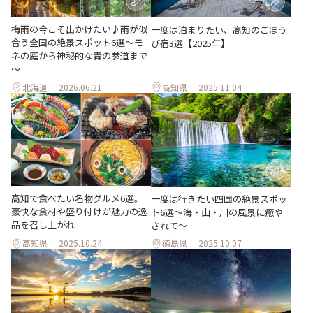
梅雨の今こそ出かけたい♪雨が似
一度は泊まりたい、高知のごほう
合う全国の絶景スポット6選～モ
び宿3選【2025年】
ネの庭から神秘的な青の参道まで
～
北海道
2026.06.21
高知県
2025.11.04
高知で食べたい名物グルメ6選。
一度は行きたい四国の絶景スポッ
豪快な食材や盛り付けが魅力の逸
ト6選〜海・山・川の風景に癒や
品を召し上がれ
されて〜
高知県
2025.10.24
徳島県
2025.10.07