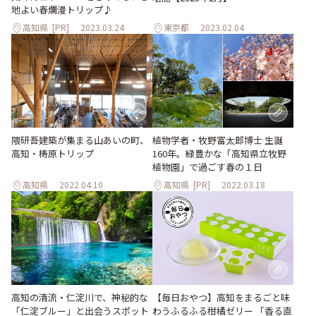
地よい春爛漫トリップ♪
高知県
[PR]
2023.03.24
東京都
2023.02.04
植物学者・牧野富太郎博士 生誕
隈研吾建築が集まる山あいの町、
160年。緑豊かな「高知県立牧野
高知・梼原トリップ
植物園」で過ごす春の１日
高知県
2022.04.10
高知県
[PR]
2022.03.18
【毎日おやつ】高知をまるごと味
高知の清流・仁淀川で、神秘的な
わうふるふる柑橘ゼリー 「香る直
「仁淀ブルー」と出会うスポット