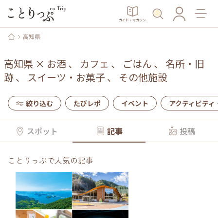
ガイド・マガジン
高知県
高知県
×
お酒
、
カフェ
、
ごはん
、
名所・旧
跡
、
スイーツ・お菓子
、
その他施設
絞り込む
たびレポ
イベント
アクティビティ
スポット
記事
投稿
ことりっぷで人気の記事