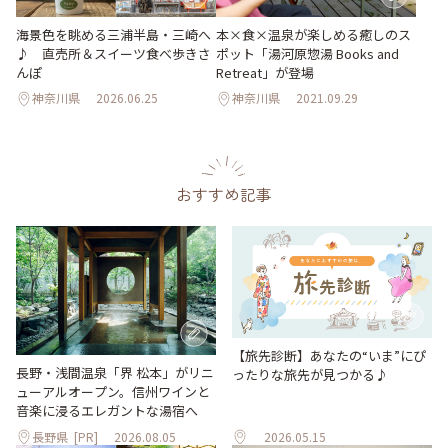
海景色を眺める三浦半島・三崎へ
本×食×温泉が楽しめる癒しのス
♪ 直売所＆スイーツ食べ歩きさ
ポット「湯河原惣湯 Books and
んぽ
Retreat」が登場
神奈川県
2026.06.25
神奈川県
2021.09.29
おすすめ記事
【旅先診断】あなたの“いま”にぴ
長野・浅間温泉「界 松本」がリニ
ったりな旅先が見つかる♪
ューアルオープン。信州ワインと
音楽に浸るエレガントな湯宿へ
長野県
[PR]
2026.08.05
2026.05.15