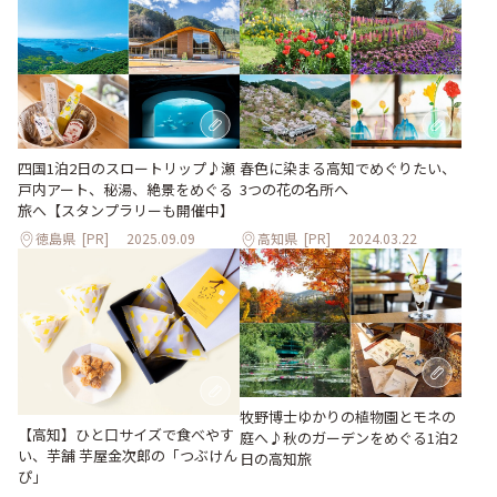
四国1泊2日のスロートリップ♪瀬
春色に染まる高知でめぐりたい、
戸内アート、秘湯、絶景をめぐる
3つの花の名所へ
旅へ【スタンプラリーも開催中】
徳島県
[PR]
2025.09.09
高知県
[PR]
2024.03.22
牧野博士ゆかりの植物園とモネの
【高知】ひと口サイズで食べやす
庭へ♪秋のガーデンをめぐる1泊2
い、芋舗 芋屋金次郎の「つぶけん
日の高知旅
ぴ」