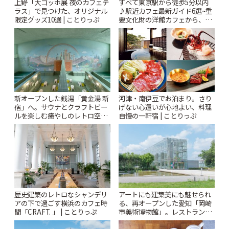
上野「大ゴッホ展 夜のカフェテ
すべて東京駅から徒歩5分以内
ラス」で見つけた、オリジナル
♪駅近カフェ最新ガイド6選~重
限定グッズ10選 | ことりっぷ
要文化財の洋館カフェから、改
札すぐのレトロ喫茶まで~ | こと
りっぷ
新オープンした銭湯「黄金湯 新
河津・南伊豆でお泊まり。さり
宿」へ。サウナとクラフトビー
げない心遣いが心地よい、料理
ルを楽しむ癒やしのレトロ空間
自慢の一軒宿 | ことりっぷ
| ことりっぷ
歴史建築のレトロなシャンデリ
アートにも建築美にも魅せられ
アの下で過ごす横浜のカフェ時
る、再オープンした愛知「岡崎
間「CRAFT. 」 | ことりっぷ
市美術博物館」。レストランや
ショップも充実 | ことりっぷ