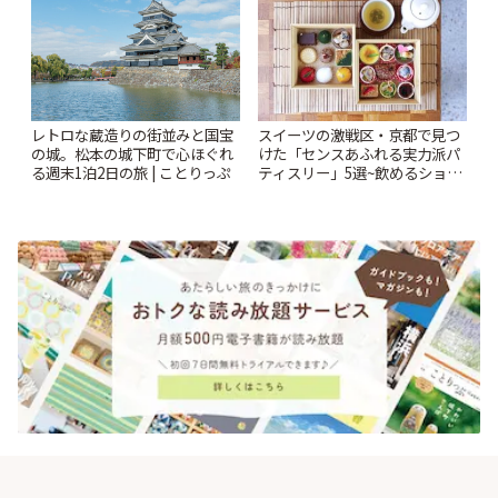
レトロな蔵造りの街並みと国宝
スイーツの激戦区・京都で見つ
の城。松本の城下町で心ほぐれ
けた「センスあふれる実力派パ
る週末1泊2日の旅 | ことりっぷ
ティスリー」5選~飲めるショー
トケーキや重箱アフタヌーンテ
ィー他~ | ことりっぷ