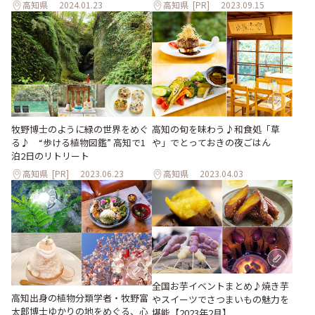
高知県
2024.01.23
高知県
[PR]
2023.09.15
牧野博士のように緑の世界をめぐ
高知の旬を味わう♪和食処「草
る♪ “歩ける植物図鑑” 高知で1
や」でとっておきの夜ごはん
泊2日のリトリート
高知県
[PR]
2023.06.23
高知県
2023.04.03
全国お芋イベントまとめ♪焼き芋
高知出身の植物分類学者・牧野富
やスイーツでさつまいもの魅力を
太郎博士ゆかりの地をめぐる、心
堪能【2023年2月】