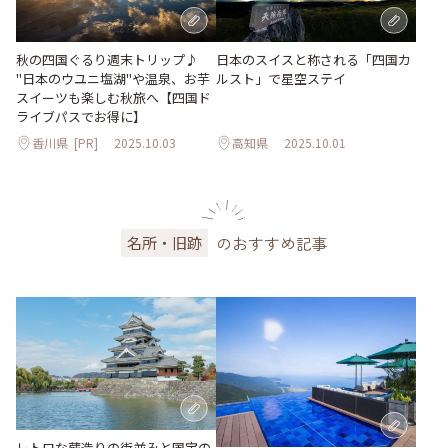
秋の四国ぐるり週末トリップ♪
日本のスイスと称される「四国カ
"日本のウユニ塩湖"や温泉、お芋
ルスト」で星空ステイ
スイーツも楽しむ秋旅へ【四国ド
ライブパスでお得に】
香川県
[PR]
2025.10.03
高知県
2025.10.01
のおすすめ記事
名所・旧跡
レトロな蔵造りの街並みと国宝の