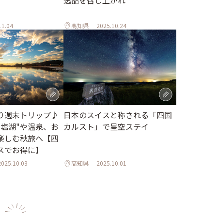
逸品を召し上がれ
11.04
高知県
2025.10.24
り週末トリップ♪
日本のスイスと称される「四国
ニ塩湖"や温泉、お
カルスト」で星空ステイ
楽しむ秋旅へ【四
スでお得に】
2025.10.03
高知県
2025.10.01