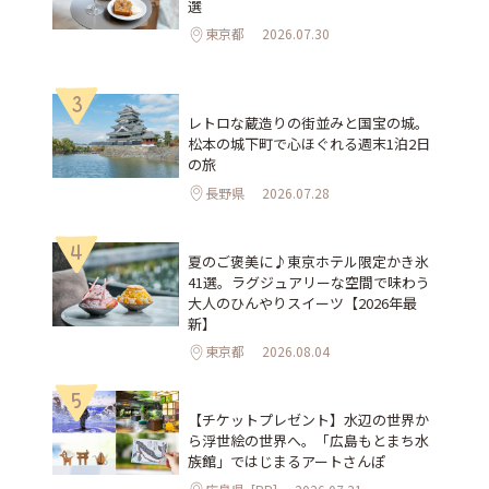
選
東京都
2026.07.30
3
レトロな蔵造りの街並みと国宝の城。
松本の城下町で心ほぐれる週末1泊2日
の旅
長野県
2026.07.28
4
夏のご褒美に♪東京ホテル限定かき氷
41選。ラグジュアリーな空間で味わう
大人のひんやりスイーツ【2026年最
新】
東京都
2026.08.04
5
【チケットプレゼント】水辺の世界か
ら浮世絵の世界へ。「広島もとまち水
族館」ではじまるアートさんぽ