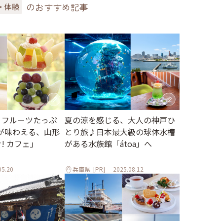
のおすすめ記事
・体験
 フルーツたっぷ
夏の涼を感じる、大人の神戸ひ
が味わえる、山形
とり旅♪日本最大級の球体水槽
ウ! カフェ」
がある水族館「átoa」へ
05.20
兵庫県
[PR]
2025.08.12