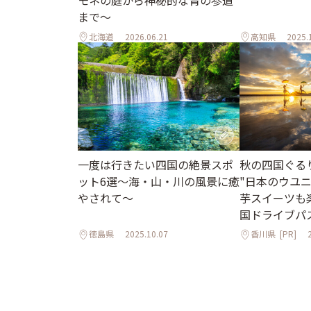
モネの庭から神秘的な青の参道
まで～
北海道
2026.06.21
高知県
2025.
一度は行きたい四国の絶景スポ
秋の四国ぐる
ット6選〜海・山・川の風景に癒
"日本のウユ
やされて〜
芋スイーツも
国ドライブパ
徳島県
2025.10.07
香川県
[PR]