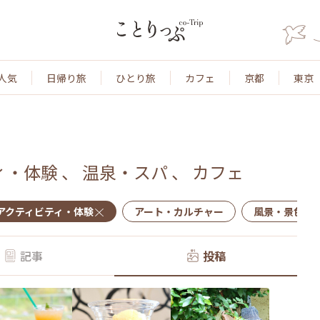
人気
日帰り旅
ひとり旅
カフェ
京都
東京
ィ・体験
、
温泉・スパ
、
カフェ
アクティビティ・体験
アート・カルチャー
風景・景色
記事
投稿