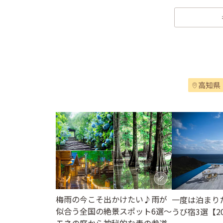
高知県
梅雨の今こそ出かけたい♪雨が
一度は泊まり
似合う全国の絶景スポット6選～
うび宿3選【2