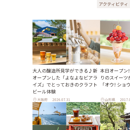
アクティビティ
大人の醸造所見学ができる♪新
本日オープン!
オープンした「よなよなビアラ
りのスイーツ
イズ」でとっておきのクラフト
「オウ! ショ
ビール体験
大阪府
2026.07.31
山形県
2017.