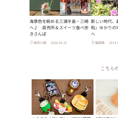
海景色を眺める三浦半島・三崎
新しい時代、
へ♪ 直売所＆スイーツ食べ歩
和」ゆかりの
きさんぽ
へ
神奈川県
2026.06.25
福岡県
2019.
こちら