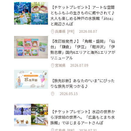
【チケットプレゼント】アートな空間
ともふもふの生きものに癒やされて♪
大人も楽しめる神戸の水族館「átoa」
と周辺さんぽ
兵庫県
[PR]
2026.08.07
【改訂版発売♪】「角館・盛岡」「仙
台」「鎌倉」「伊豆」「軽井沢」「伊
勢志摩」国内6エリアと海外1エリアが
リニューアル
宮城県
2026.07.09
【旅先診断】あなたの“いま”にぴった
りな旅先が見つかる♪
2026.05.15
【チケットプレゼント】水辺の世界か
ら浮世絵の世界へ。「広島もとまち水
族館」ではじまるアートさんぽ
広島県
[PR]
2026.07.31