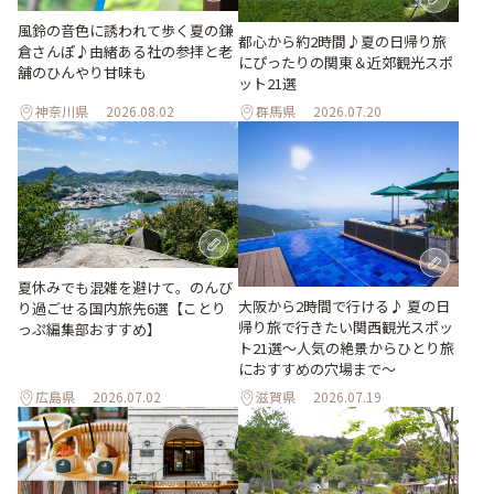
風鈴の音色に誘われて歩く夏の鎌
都心から約2時間♪夏の日帰り旅
倉さんぽ♪由緒ある社の参拝と老
にぴったりの関東＆近郊観光スポ
舗のひんやり甘味も
ット21選
神奈川県
2026.08.02
群馬県
2026.07.20
夏休みでも混雑を避けて。のんび
大阪から2時間で行ける♪ 夏の日
り過ごせる国内旅先6選【ことり
帰り旅で行きたい関西観光スポッ
っぷ編集部おすすめ】
ト21選～人気の絶景からひとり旅
におすすめの穴場まで～
広島県
2026.07.02
滋賀県
2026.07.19