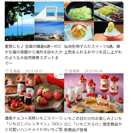
夏旅にも♪ 全国の離島6選〜のど
仙台名物ずんだスイーツ6選。郷
かな猫の楽園から海外を訪れたか
土色あふれるおやつを召し上がれ
のような大自然絶景スポットま
で〜
北海道
2023.08.07
宮城県
2023.06.06
濃厚チョコ×完熟いちごスイーツ
いちごの日だけのお楽しみ♪いち
「いちびこバレンタイン」コロン
びこ「いちごだらけ」限定商品や
と可愛いハンドメイドのいちご型
新商品が登場