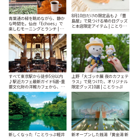
8月10日だけの限定品も♪「豊
青葉通の緑を眺めながら、静か
島屋」で見つける鳩の日グッズ
な時間を。仙台「Echoes」で
と本店限定アイテム | ことりっ
楽しむモーニングとランチ | こ
ぷ
とりっぷ
すべて東京駅から徒歩5分以内
上野「大ゴッホ展 夜のカフェテ
♪駅近カフェ最新ガイド6選~重
ラス」で見つけた、オリジナル
要文化財の洋館カフェから、改
限定グッズ10選 | ことりっぷ
札すぐのレトロ喫茶まで~ | こと
りっぷ
新しくなった「ことりっぷ軽井
新オープンした銭湯「黄金湯 新