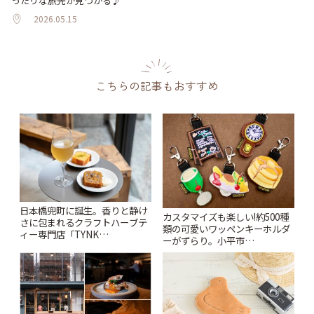
ったりな旅先が見つかる♪
2026.05.15
こちらの記事もおすすめ
日本橋兜町に誕生。香りと静け
カスタマイズも楽しい!約500種
さに包まれるクラフトハーブテ
類の可愛いワッペンキーホルダ
ィー専門店「TYNK
ーがずらり。小平市
Kabutocho」 | ことりっぷ
「Kimamaya T&K」 | ことりっ
ぷ