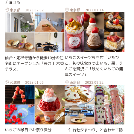
チョコも
東京都
2023.02.02
東京都
2023.01.14
いちごスイーツ専門店「いちび
仙台・定禅寺通から徒歩10分の住
こ」旬の味覚さつまいも、栗、り
宅街にオープンした「長刀丁 木香
んごを贅沢に「秋めくいちごの濃
テラス」
厚スイーツ」
宮城県
2023.01.06
東京都
2022.09.22
いちごの縁日でお祭り気分
「仙台七夕まつり」と合わせて訪