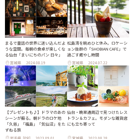
松島湾を眺めひと休み。ロケーシ
まるで童話の世界に迷い込んだよ
ョン抜群の「SHOBIAN CAFE」で
うな空間。毎朝の食卓が楽しくな
過ごす癒やし時間
る仙台「まいにちのパン 日々」
宮城県
2024.08.19
宮城県
2024.07.22
仙台・晩翠通周辺で見つけたレス
【プレゼントも♪】ドラマのあの
トラン＆カフェ。モダンな雑貨店
シーンが蘇る。朝ドラのロケ地
にも立ち寄って
「久慈」「福島」「気仙沼」をた
ずねる旅
岩手県
[PR]
2023.09.01
宮城県
2023.08.28