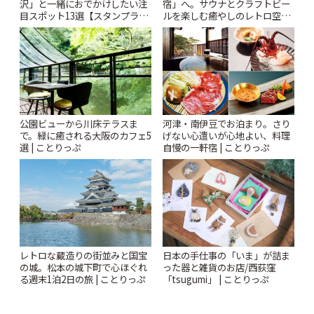
沢」と一緒におでかけしたい注
宿」へ。サウナとクラフトビー
目スポット13選【スタンプラリ
ルを楽しむ癒やしのレトロ空間
ー開催中】 | ことりっぷ
| ことりっぷ
公園ビューから川床テラスま
河津・南伊豆でお泊まり。さり
で。緑に癒される大阪のカフェ5
げない心遣いが心地よい、料理
選 | ことりっぷ
自慢の一軒宿 | ことりっぷ
レトロな蔵造りの街並みと国宝
日本の手仕事の「いま」が詰ま
の城。松本の城下町で心ほぐれ
った器と雑貨のお店/西荻窪
る週末1泊2日の旅 | ことりっぷ
「tsugumi」 | ことりっぷ