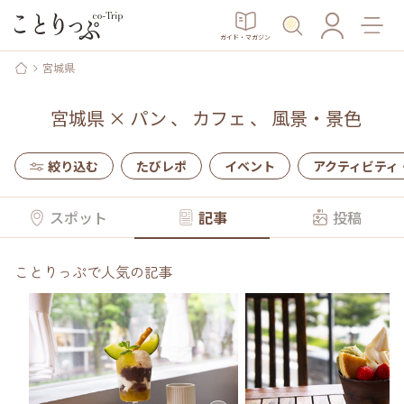
ガイド・マガジン
宮城県
宮城県
×
パン
、
カフェ
、
風景・景色
絞り込む
たびレポ
イベント
アクティビティ
スポット
記事
投稿
ことりっぷで人気の記事