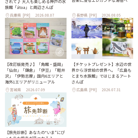
音楽に浸るエレガントな湯宿へ
されて♪ 大人も楽しめる神戸の水
族館「átoa」と周辺さんぽ
兵庫県
[PR]
2026.08.07
長野県
[PR]
2026.08.05
【改訂版発売♪】「角館・盛岡」
【チケットプレゼント】水辺の世
「仙台」「鎌倉」「伊豆」「軽井
界から浮世絵の世界へ。「広島も
沢」「伊勢志摩」国内6エリアと
とまち水族館」ではじまるアート
海外1エリアがリニューアル
さんぽ
宮城県
2026.07.09
広島県
[PR]
2026.07.31
【旅先診断】あなたの“いま”にぴ