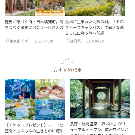
歴史が息づく街・日本橋兜町。時
浜松に生まれた北欧の村。「ドロ
をつなぐ風景に出会う一日さんぽ
フィーズキャンパス」で幸せな暮
らしに出会う旅～前編
東京都
[PR]
2026.07.28
静岡県
2019.04.10
おすすめ記事
長野・浅間温泉「界 松本」がリニ
【チケットプレゼント】アートな
ューアルオープン。信州ワインと
空間ともふもふの生きものに癒や