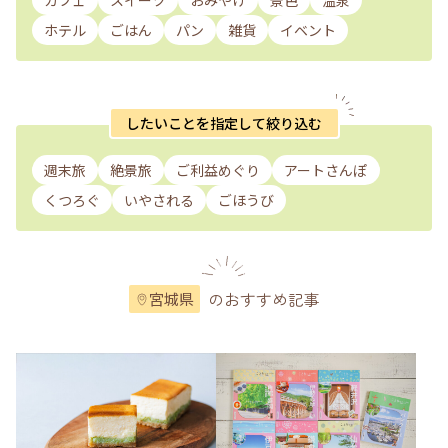
カフェ
スイーツ
おみやげ
景色
温泉
ホテル
ごはん
パン
雑貨
イベント
したいことを指定して絞り込む
週末旅
絶景旅
ご利益めぐり
アートさんぽ
くつろぐ
いやされる
ごほうび
のおすすめ記事
宮城県