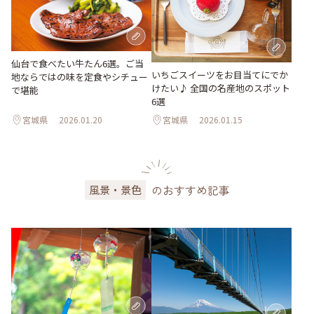
仙台で食べたい牛たん6選。ご当
いちごスイーツをお目当てにでか
地ならではの味を定食やシチュー
けたい♪ 全国の名産地のスポット
で堪能
6選
宮城県
2026.01.20
宮城県
2026.01.15
のおすすめ記事
風景・景色