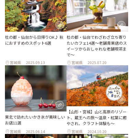
杜の都・仙台から日帰りOK♪ 秋
杜の都・仙台でわざわざ立ち寄り
におすすめのスポット6選
たいカフェ14選～老舗青果店のス
イーツからおしゃれな老舗喫茶ま
で～
宮城県
2025.09.13
宮城県
2025.07.20
【山形・宮城】山と高原のリゾー
東北で訪れたいかき氷が美味しい
ト、蔵王への旅〜温泉・紅葉に癒
お店11選
やされ、クラフト体験も〜
宮城県
2025.06.14
宮城県
2024.10.20