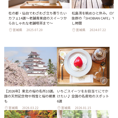
杜の都・仙台でわざわざ立ち寄りたい
松島湾を眺めひと休み。ロケ
カフェ14選～老舗青果店のスイーツか
抜群の「SHOBIAN CAFE」
らおしゃれな老舗喫茶まで～
し時間
宮城県
2025.07.20
宮城県
2024.07.22
【2026年】東北の桜の名所10選。
いちごスイーツをお目当てにでか
国の天然記念物や残雪と桜の絶景
けたい♪ 全国の名産地のスポット
も
6選
宮城県
2026.03.22
宮城県
2026.01.15