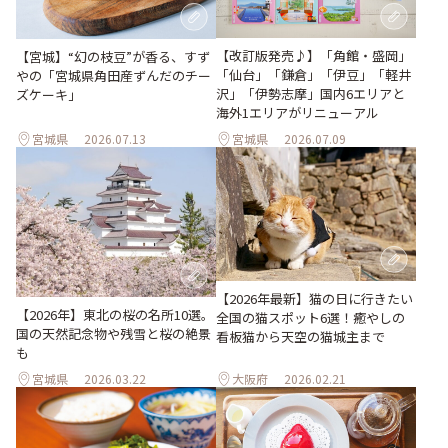
【改訂版発売♪】「角館・盛岡」
【宮城】“幻の枝豆”が香る、すず
「仙台」「鎌倉」「伊豆」「軽井
やの「宮城県角田産ずんだのチー
沢」「伊勢志摩」国内6エリアと
ズケーキ」
海外1エリアがリニューアル
宮城県
2026.07.13
宮城県
2026.07.09
【2026年最新】猫の日に行きたい
【2026年】東北の桜の名所10選。
全国の猫スポット6選！癒やしの
国の天然記念物や残雪と桜の絶景
看板猫から天空の猫城主まで
も
宮城県
2026.03.22
大阪府
2026.02.21