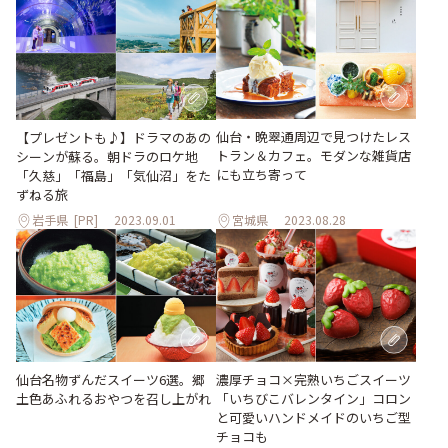
仙台・晩翠通周辺で見つけたレス
【プレゼントも♪】ドラマのあの
トラン＆カフェ。モダンな雑貨店
シーンが蘇る。朝ドラのロケ地
にも立ち寄って
「久慈」「福島」「気仙沼」をた
ずねる旅
岩手県
[PR]
2023.09.01
宮城県
2023.08.28
仙台名物ずんだスイーツ6選。郷
濃厚チョコ×完熟いちごスイーツ
土色あふれるおやつを召し上がれ
「いちびこバレンタイン」コロン
と可愛いハンドメイドのいちご型
チョコも