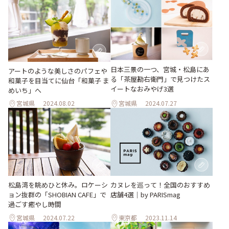
日本三景の一つ、宮城・松島にあ
アートのような美しさのパフェや
る「茶屋勘右衛門」で見つけたス
和菓子を目当てに仙台「和菓子 ま
イートなおみやげ3選
めいち」へ
宮城県
2024.08.02
宮城県
2024.07.27
松島湾を眺めひと休み。ロケーシ
カヌレを巡って！全国のおすすめ
ョン抜群の「SHOBIAN CAFE」で
店舗4選｜by PARISmag
過ごす癒やし時間
宮城県
2024.07.22
東京都
2023.11.14