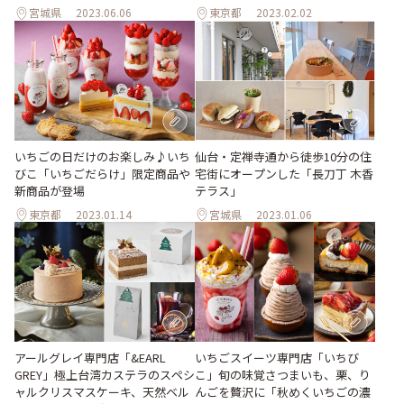
宮城県
2023.06.06
東京都
2023.02.02
仙台・定禅寺通から徒歩10分の住
いちごの日だけのお楽しみ♪いち
宅街にオープンした「長刀丁 木香
びこ「いちごだらけ」限定商品や
テラス」
新商品が登場
東京都
2023.01.14
宮城県
2023.01.06
アールグレイ専門店「&EARL
いちごスイーツ専門店「いちび
GREY」極上台湾カステラのスペシ
こ」旬の味覚さつまいも、栗、り
ャルクリスマスケーキ、天然ベル
んごを贅沢に「秋めくいちごの濃