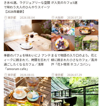
き氷41選。ラグジュアリーな空間
が人気のカフェ5選
で味わう大人のひんやりスイーツ
【2026年最新】
東京都
2026.08.04
大阪府
2026.07.28
季節のパフェを味わいに♪ アンテ
まるで物語の入り口のよう。花と
ィークに囲まれて、時間を忘れて
緑に囲まれた小さなカフェ／高井
過ごしたくなるカフェ／浅草
戸「花ト喫茶 ネコノコバン」
「annorum cafe」
東京都
2026.08.01
東京都
2026.07.29