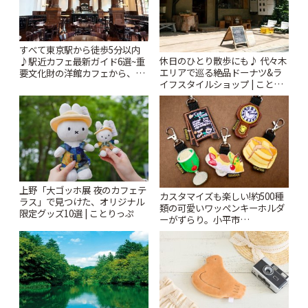
すべて東京駅から徒歩5分以内
休日のひとり散歩にも♪ 代々木
♪駅近カフェ最新ガイド6選~重
エリアで巡る絶品ドーナツ&ラ
要文化財の洋館カフェから、改
イフスタイルショップ | ことり
札すぐのレトロ喫茶まで~ | こと
っぷ
りっぷ
上野「大ゴッホ展 夜のカフェテ
カスタマイズも楽しい!約500種
ラス」で見つけた、オリジナル
類の可愛いワッペンキーホルダ
限定グッズ10選 | ことりっぷ
ーがずらり。小平市
「Kimamaya T&K」 | ことりっ
ぷ