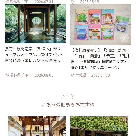
広島県
[PR]
2026.07.31
2026.05.15
長野・浅間温泉「界 松本」がリニ
【改訂版発売♪】「角館・盛岡」
ューアルオープン。信州ワインと
「仙台」「鎌倉」「伊豆」「軽井
音楽に浸るエレガントな湯宿へ
沢」「伊勢志摩」国内6エリアと
海外1エリアがリニューアル
長野県
[PR]
2026.08.05
宮城県
2026.07.09
こちらの記事もおすすめ