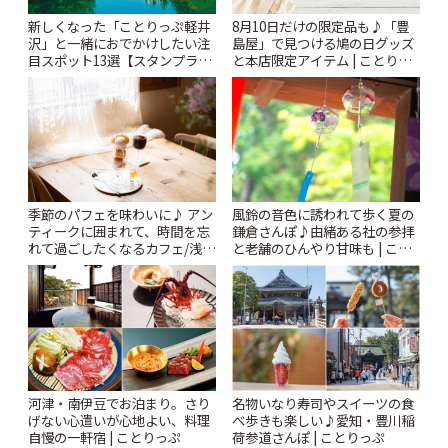
新しくなった「ことりっぷ軽井
8月10日だけの限定品も♪「豊
沢」と一緒におでかけしたい注
島屋」で見つける鳩の日グッズ
目スポット13選【スタンプラリ
と本店限定アイテム | ことりっ
ー開催中】 | ことりっぷ
ぷ
風鈴の音色に誘われて歩く夏の
季節のパフェを味わいに♪ アン
鎌倉さんぽ♪由緒ある社の参拝
ティークに囲まれて、時間を忘
と老舗のひんやり甘味も | こと
れて過ごしたくなるカフェ/浅草
りっぷ
「annorum cafe」 | ことりっぷ
河津・南伊豆でお泊まり。さり
名物いなり寿司やスイーツの食
げない心遣いが心地よい、料理
べ歩きも楽しい♪愛知・豊川稲
自慢の一軒宿 | ことりっぷ
荷参道さんぽ | ことりっぷ