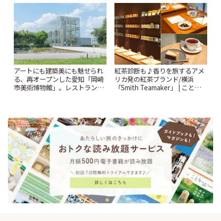
アートにも建築美にも魅せられ
紅茶診断も♪香りを旅するアメ
る、再オープンした愛知「岡崎
リカ発の紅茶ブランド/横浜
市美術博物館」。レストランや
「Smith Teamaker」 | ことりっ
ショップも充実 | ことりっぷ
ぷ