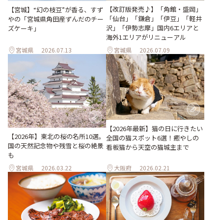
【改訂版発売♪】「角館・盛岡」
【宮城】“幻の枝豆”が香る、すず
「仙台」「鎌倉」「伊豆」「軽井
やの「宮城県角田産ずんだのチー
沢」「伊勢志摩」国内6エリアと
ズケーキ」
海外1エリアがリニューアル
宮城県
2026.07.13
宮城県
2026.07.09
【2026年最新】猫の日に行きたい
【2026年】東北の桜の名所10選。
全国の猫スポット6選！癒やしの
国の天然記念物や残雪と桜の絶景
看板猫から天空の猫城主まで
も
宮城県
2026.03.22
大阪府
2026.02.21