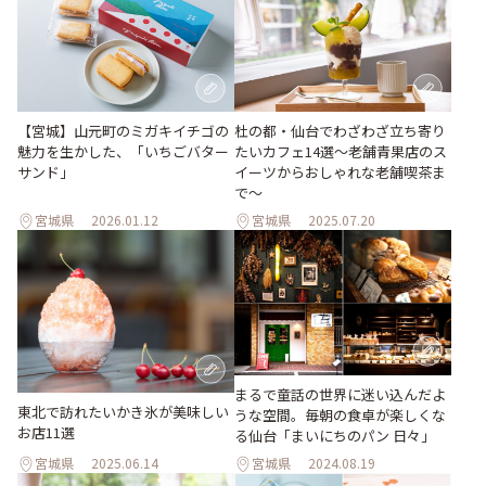
杜の都・仙台でわざわざ立ち寄り
【宮城】山元町のミガキイチゴの
たいカフェ14選～老舗青果店のス
魅力を生かした、「いちごバター
イーツからおしゃれな老舗喫茶ま
サンド」
で～
宮城県
2026.01.12
宮城県
2025.07.20
まるで童話の世界に迷い込んだよ
東北で訪れたいかき氷が美味しい
うな空間。毎朝の食卓が楽しくな
お店11選
る仙台「まいにちのパン 日々」
宮城県
2025.06.14
宮城県
2024.08.19