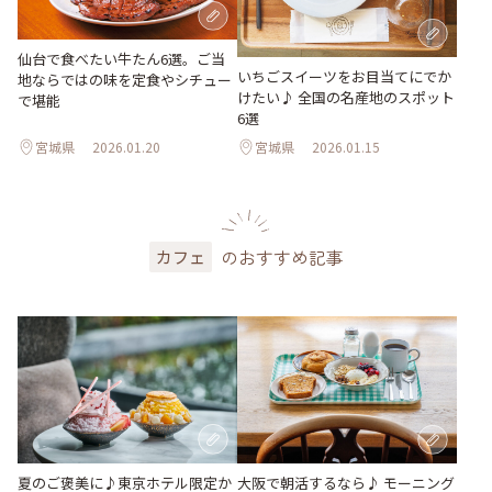
仙台で食べたい牛たん6選。ご当
いちごスイーツをお目当てにでか
地ならではの味を定食やシチュー
けたい♪ 全国の名産地のスポット
で堪能
6選
宮城県
2026.01.20
宮城県
2026.01.15
のおすすめ記事
カフェ
夏のご褒美に♪東京ホテル限定か
大阪で朝活するなら♪ モーニング