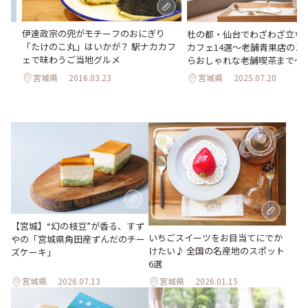
伊達政宗の兜がモチーフのおにぎり
の
杜の都・仙台でわざわざ立ち
「たけのこ丸」はいかが？ 駅ナカカフ
カフェ14選～老舗青果店のス
ェで味わうご当地グルメ
らおしゃれな老舗喫茶まで～
宮城県
2016.03.23
宮城県
2025.07.20
【宮城】“幻の枝豆”が香る、すず
いちごスイーツをお目当てにでか
やの「宮城県角田産ずんだのチー
けたい♪ 全国の名産地のスポット
ズケーキ」
6選
宮城県
2026.07.13
宮城県
2026.01.15