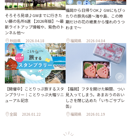
福岡から日帰りOK♪ GWにもぴっ
そろそろ見頃♪GWまでに行きた
たりの旅先6選〜海や島、この時
い藤の名所6選 【2026年版】～最
期だけの花の絶景から憧れのうつ
新ライトアップ情報や、紫色のト
わまで〜
ンネル他～
秋田県
2026.04.18
福岡県
2026.04.04
【開催中】ことりっぷ旅するスタ
【福岡】フタを開けた瞬間、つい
ンプラリー｜ことりっぷ大幅リニ
見入ってしまう。あまおうのおい
ューアル記念
しさを閉じ込めた「いちごサブレ
缶」
全国
2026.01.22
福岡県
2026.01.19