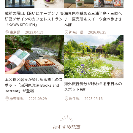
蔵前の隅田川沿いにオープン♪ 隈
海景色を眺める三浦半島・三崎へ
研吾デザインのカフェレストラン
♪ 直売所＆スイーツ食べ歩きさ
「KAWA KITCHEN」
んぽ
東京都
2023.04.19
神奈川県
2026.06.25
本×食×温泉が楽しめる癒しのス
海外旅行気分が味わえる東日本の
ポット「湯河原惣湯 Books and
スポット9選
Retreat」が登場
神奈川県
2021.09.29
岩手県
2025.03.18
おすすめ記事