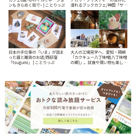
ンもきらめく街で~ | ことりっぷ
浸れるブックカフェ/神田「サロ
ンクリスティ」 | ことりっぷ
日本の手仕事の「いま」が詰ま
大人の工場見学へ、愛知・岡崎
った器と雑貨のお店/西荻窪
「カクキュー八丁味噌(八丁味噌
「tsugumi」 | ことりっぷ
の郷)」。試食や買い物も楽しみ
♪ | ことりっぷ