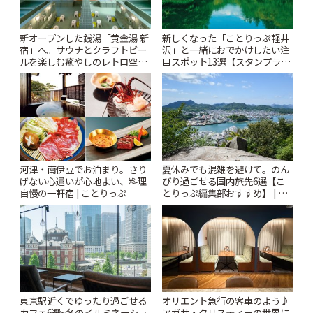
新オープンした銭湯「黄金湯 新
新しくなった「ことりっぷ軽井
宿」へ。サウナとクラフトビー
沢」と一緒におでかけしたい注
ルを楽しむ癒やしのレトロ空間
目スポット13選【スタンプラリ
| ことりっぷ
ー開催中】 | ことりっぷ
河津・南伊豆でお泊まり。さり
夏休みでも混雑を避けて。のん
げない心遣いが心地よい、料理
びり過ごせる国内旅先6選【こ
自慢の一軒宿 | ことりっぷ
とりっぷ編集部おすすめ】 | こ
とりっぷ
東京駅近くでゆったり過ごせる
オリエント急行の客車のよう♪
カフェ6選~冬のイルミネーショ
アガサ・クリスティーの世界に