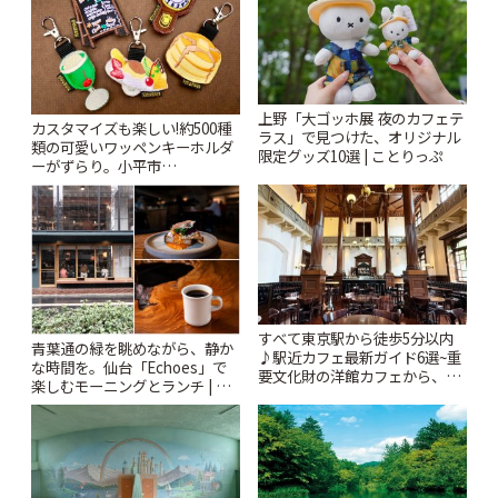
上野「大ゴッホ展 夜のカフェテ
カスタマイズも楽しい!約500種
ラス」で見つけた、オリジナル
類の可愛いワッペンキーホルダ
限定グッズ10選 | ことりっぷ
ーがずらり。小平市
「Kimamaya T&K」 | ことりっ
ぷ
すべて東京駅から徒歩5分以内
青葉通の緑を眺めながら、静か
♪駅近カフェ最新ガイド6選~重
な時間を。仙台「Echoes」で
要文化財の洋館カフェから、改
楽しむモーニングとランチ | こ
札すぐのレトロ喫茶まで~ | こと
とりっぷ
りっぷ