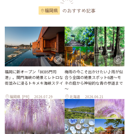
のおすすめ記事
福岡県
梅雨の今こそ出かけたい♪雨が似
福岡に新オープン「BEB5門司
合う全国の絶景スポット6選～モ
港」。関門海峡の絶景とレトロな
ネの庭から神秘的な青の参道まで
街並みに浸るトキメキ海峡ステイ
～
福岡県
[PR]
2026.07.29
北海道
2026.06.21