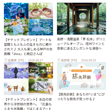
長野・浅間温泉「界 松本」がリニ
【チケットプレゼント】アートな
ューアルオープン。信州ワインと
空間ともふもふの生きものに癒や
音楽に浸るエレガントな湯宿へ
されて♪ 大人も楽しめる神戸の水
族館「átoa」と周辺さんぽ
兵庫県
[PR]
2026.08.07
長野県
[PR]
2026.08.05
【旅先診断】あなたの“いま”にぴ
ったりな旅先が見つかる♪
【チケットプレゼント】水辺の世
界から浮世絵の世界へ。「広島も
とまち水族館」ではじまるアート