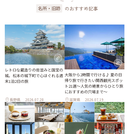
のおすすめ記事
名所・旧跡
レトロな蔵造りの街並みと国宝の
大阪から2時間で行ける♪ 夏の日
城。松本の城下町で心ほぐれる週
帰り旅で行きたい関西観光スポッ
末1泊2日の旅
ト21選～人気の絶景からひとり旅
におすすめの穴場まで～
長野県
2026.07.28
滋賀県
2026.07.19