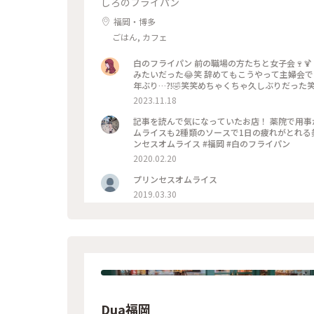
しろのフライパン
福岡・博多
ごはん, カフェ
白のフライパン 前の職場の方たちと女子会🍷🍹 辞めてまだそんなに経ってないとに、なんかもう久しぶりに会った
みたいだった😂笑 辞めてもこうやって主婦会できるの嬉しいな🥰 白のフライパ
年ぶり…⁈🤣笑笑めちゃくちゃ久しぶりだった
りがたいね☺️☺️ 看板メニューのドレスオムライスももちろん頼んだ🌹 #福岡
2023.11.18
ムライス#福岡オムライス
記事を読んで気になっていたお店！ 薬院で用事
ムライスも2種類のソースで1日の疲れがとれる美
ンセスオムライス #福岡 #白のフライパン
2020.02.20
プリンセスオムライス
2019.03.30
Dua福岡