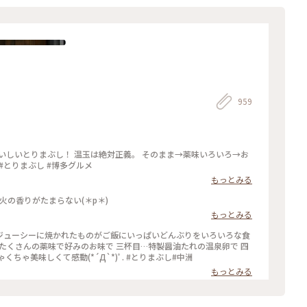
959
いしいとりまぶし！ 温玉は絶対正義。 そのまま→薬味いろいろ→お
#とりまぶし #博多グルメ
もっとみる
火の香りがたまらない(＊p＊)
もっとみる
ジューシーに焼かれたものがご飯にいっぱいどんぶりをいろいろな食
…たくさんの薬味で好みのお味で 三杯目…特製醤油たれの温泉卵で 四
杯目…水炊きスープをかけて どの食べ方のめちゃくちゃ美味しくて感動(*´Д`*)ﾟ. #とりまぶし#中洲
もっとみる