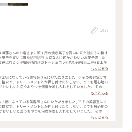
1039
🏻 大切な人に何かかわいいお菓子渡した
いな〜と思ったらユーさんのお菓子が我が家では選ばれる☺️ #福岡#桜坂#ガトーショコラ#洋菓子#福岡土産#お土産
もっとみる
に格安で、トリートメントとか押し付けたりしない、とても居心地の
がおいしいと思うおやつを何度か差し入れをしていました。 そのお
もっとみる
満足なのですが、もちろんひとくちでは終わりません( ˙༥˙ )✨
ことりっぷにも早い
に格安で、トリートメントとか押し付けたりしない、とても居心地の
がおいしいと思うおやつを何度か差し入れをしていました。 そのお
もっとみる
満足なのですが、もちろんひとくちでは終わりません( ˙༥˙ )✨
ことりっぷにも早い