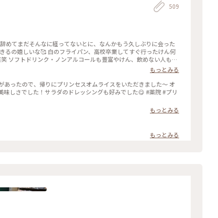
509
ン、高校卒業してすぐ行ったけん何
笑笑 ソフトドリンク・ノンアルコールも豊富やけん、飲めない人もあ
#薬院#薬院大通り#白のフライパン#オ
もっとみる
があったので、帰りにプリンセスオムライスをいただきました〜 オ
味しさでした！サラダのドレッシングも好みでした😋 #薬院 #プリ
もっとみる
もっとみる