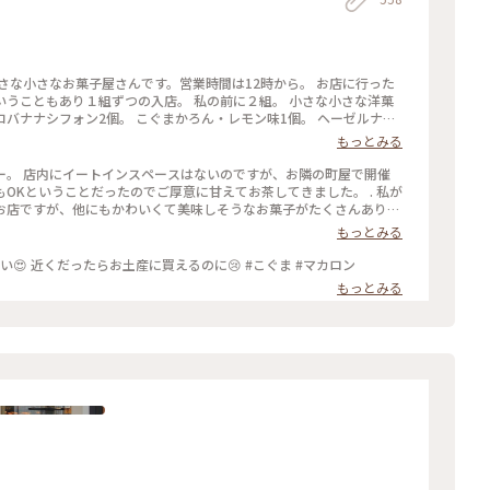
さな小さなお菓子屋さんです。営業時間は12時から。 お店に行った
ナということもあり１組ずつの入店。 私の前に２組。 小さな小さな洋菓
バナナシフォン2個。 こぐまかろん・レモン味1個。 ヘーゼルナッ
。 メープルシュガークッキー1個。 板チョコ3枚ほど。 あまりにも
もっとみる
がいたけど、板チョコ以外の全てを買い占めてしまいました(｡｡*) 後
ー。 店内にイートインスペースはないのですが、お隣の町屋で開催
OKということだったのでご厚意に甘えてお茶してきました。 . 私が
お店ですが、他にもかわいくて美味しそうなお菓子がたくさんありま
もっとみる
い😍 近くだったらお土産に買えるのに😢 #こぐま #マカロン
もっとみる