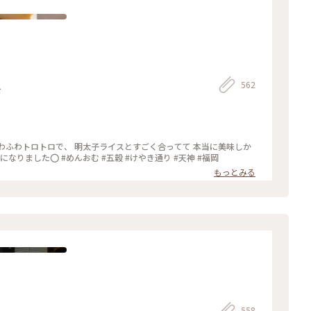
562
む
ふわふわトロトロで、 明太子ライスとすごく合ってて 本当に美味しか
った🐹💓 ボリュームが結構あって お腹いっぱいになりました⭕️ #めんおむ #五穀 #けやき通り #天神 #福岡
もっとみる
558