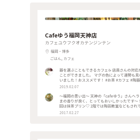
Cafeゆう福岡天神店
カフェユウフクオカテンジンテン
福岡・博多
ごはん, カフェ
器を選ぶこともできるカフェ☕️ 店員さんの対
ことができました。 マグの色によって運勢も見
いました！おススメです！ #お茶 #カフェ #陶器
2019.02.07
〜福岡の思い出〜 天神の「cafeゆう」さんへランチへ♡クロワッサンサンドのセット(¥1400)をいただきました。ご
まの香りが良く、とってもおいしかったです〜
回は抹茶プリン♡ 2階では陶芸教室などもさ
好きなものを選べます！くまの器がかわいすぎて
2017.02.27
囲気で居心地よかったです！ #ランチ#天神#い