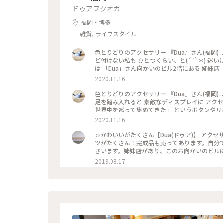
ドゥアフクオカ
福岡・博多
雑貨, ライフスタイル
色とりどりのアクセサリー 『Dua』さん(福岡) 
ど付けない私も ひとつくらい、と(´˘`＊) 迷
は 「Dua」さん向かいのビル2階にある 姉妹店「
クセサリー。 ♪♪ 自分のものは、 たまたま 驚きのリーズナブル。 工賃込みで イヤリングがだいたい700～800円く
2020.11.16
らい。 ヘアアクセサリーは600円くらい。 選ぶパ
ん #アクセサリーパーツのお店 #パーツを選んで
色とりどりのアクセサリー 『Dua』さん(福岡) 
て行きました #向かいのビルには姉妹店Duateli
足を踏み入れると 素敵なディスプレイに アク
世界中を巡って集めてきた」 というボタンやリ
らいます。 小さなキラキラ。 シンプルでも、ゴー
2020.11.16
ゥアさん #アクセサリーパーツのお店 #パーツを
稿を見て行きました #向かいのビルには姉妹店Dua
☺︎かわいいがたくさん【Dua(ドゥア)】 ア
ツがたくさん！完成品も売ってあります。自分で
さいます。姉妹店があり、このお向かいのビルにDua
ご紹介します。博多駅のアミュにもRotti(ロ
2019.08.17
てきたとっておきの“好き”が詰まった場所、と
なお店に寄りながら天神から歩きました。暑い