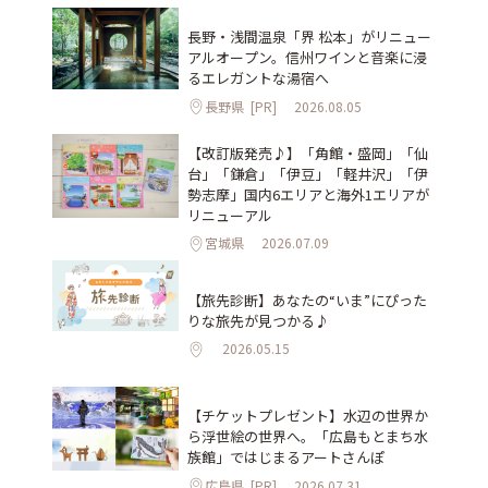
長野・浅間温泉「界 松本」がリニュー
アルオープン。信州ワインと音楽に浸
るエレガントな湯宿へ
長野県
[PR]
2026.08.05
【改訂版発売♪】「角館・盛岡」「仙
台」「鎌倉」「伊豆」「軽井沢」「伊
勢志摩」国内6エリアと海外1エリアが
リニューアル
宮城県
2026.07.09
【旅先診断】あなたの“いま”にぴった
りな旅先が見つかる♪
2026.05.15
【チケットプレゼント】水辺の世界か
ら浮世絵の世界へ。「広島もとまち水
族館」ではじまるアートさんぽ
広島県
[PR]
2026.07.31