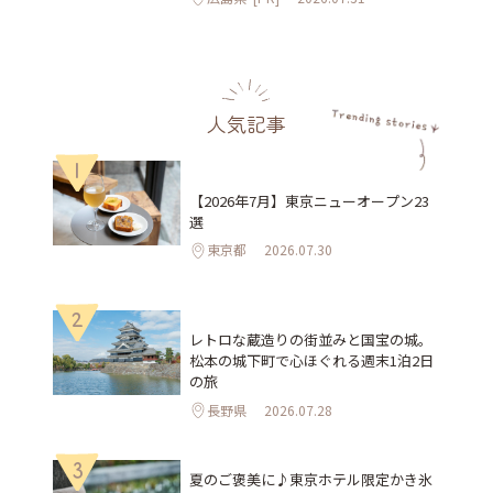
人気記事
1
【2026年7月】東京ニューオープン23
選
東京都
2026.07.30
2
レトロな蔵造りの街並みと国宝の城。
松本の城下町で心ほぐれる週末1泊2日
の旅
長野県
2026.07.28
3
夏のご褒美に♪東京ホテル限定かき氷