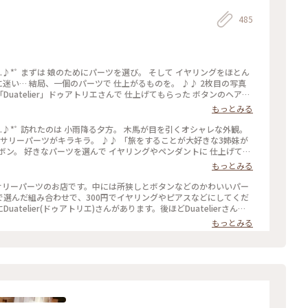
485
...♪*ﾟ まずは 娘のためにパーツを選び。 そして イヤリングをほとん
いに迷い… 結局、一個のパーツで 仕上がるものを。 ♪♪ 2枚目の写真
Duatelier」ドゥアトリエさんで 仕上げてもらった ボタンのヘアア
もっとみる
ーツによりますが、 びっくりでした❣️ #福岡 #薬院 #Duaドゥアさ
アクセサリーに #仕上げてもらうまで約20分 #saauさんの投稿を見
...♪*ﾟ 訪れたのは 小雨降る夕方。 木馬が目を引くオシャレな外観。
erさん #わたしの街
セサリーパーツがキラキラ。 ♪♪ 「旅をすることが大好きな3姉妹が
ボン。 好きなパーツを選んで イヤリングやペンダントに 仕上げても
ジャスでも。 しかし、迷いに迷いますよ(笑) #福岡 #薬院 #Duaド
もっとみる
選んでアクセサリーに #仕上げてもらうまで約20分 #saauさんの投
telierさん #わたしの街
クセサリーパーツのお店です。中には所狭しとボタンなどのかわいいパー
選んだ組み合わせで、300円でイヤリングやピアスなどにしてくだ
telier(ドゥアトリエ)さんがあります。後ほどDuatelierさんも
ッティ)という姉妹店があり、旅が大好きな3姉妹が世界中を巡って集め
もっとみる
いうコンセプトだそうです。ショップカードも素敵です。 今回は色ん
中歩いて、こんな素敵なお店を目にしたときの興奮といったら…♪お
しゃれな薬院エリアですので、お店巡りが楽しいですよ。 #旅のひととき #雑貨 #アクセサリー #Dua #薬院 #福岡