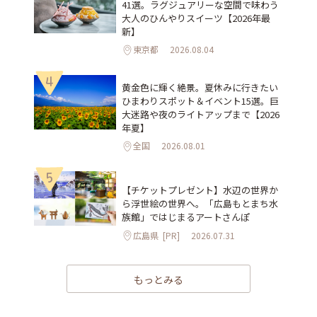
41選。ラグジュアリーな空間で味わう
大人のひんやりスイーツ【2026年最
新】
東京都
2026.08.04
4
黄金色に輝く絶景。夏休みに行きたい
ひまわりスポット＆イベント15選。巨
大迷路や夜のライトアップまで【2026
年夏】
全国
2026.08.01
5
【チケットプレゼント】水辺の世界か
ら浮世絵の世界へ。「広島もとまち水
族館」ではじまるアートさんぽ
広島県
[PR]
2026.07.31
もっとみる