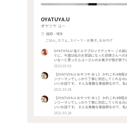
OYATUYA.U
オヤツヤ ユー
福岡・博多
ごはん, カフェ, スイーツ・お菓子, おみやげ
OYATUYA.U 塩ミルクブロッククッキー この前は旦那さんのお客さまに渡す用の焼き菓子を買いに来た🙌🏻その後す
ぐに、今度は私のお世話になった同僚さんへのお菓子を買いに来た🙌🏻
2023.05.02
【OYATUYA.U おやつや.ゆぅ】 かれこれ4年程お世話になっている美容師さんにいただきました¨̮♡︎ その美容室はマ
ンツーマンでしっかり丁寧に対応してくれるの
いいお店です。 そんな素敵な美容師なので、私
礼と言うことで準備してくれていました。 このガトーショコラは濃厚でねっとりした食感、ひとくち食べただけで
2021.03.28
目と鼻の穴が大きくなってしまうぐらいおいしくて大
こんなおいしいものをいただけて 私は幸せです( ¯ ¨̯ ¯̥̥ ) 開店前から行列が出来るのも頷けます。 
【OYATUYA.U おやつや.ゆぅ】 かれこれ4年程お世話になっている美容師さんにいただきました¨̮♡︎ その美容室はマ
うちに投稿しなくちゃと思っていたお店です。
ンツーマンでしっかり丁寧に対応してくれるの
いいお店です。 そんな素敵な美容師なので、私
礼と言うことで準備してくれていました。 このガトーショコラは濃厚でねっとりした食感、ひとくち食べただけで
2021.03.28
目と鼻の穴が大きくなってしまうぐらいおいしくて大
こんなおいしいものをいただけて 私は幸せです( ¯ ¨̯ ¯̥̥ ) 開店前から行列が出来るのも頷けます。 
うちに投稿しなくちゃと思っていたお店です。