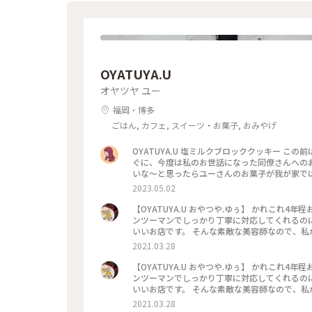
しかった2日間もあっという間に過ぎ このあとは
3日撮影) #感動の旅 #お気に入りのお店 #2日
OYATUYA.U
オヤツヤ ユー
福岡・博多
ごはん, カフェ, スイーツ・お菓子, おみやげ
OYATUYA.U 塩ミルクブロッククッキー この前は旦那さんのお客さまに渡す用の焼き菓子を買いに来た🙌🏻その後す
ぐに、今度は私のお世話になった同僚さんへのお菓子を買いに来た🙌🏻
2023.05.02
【OYATUYA.U おやつや.ゆぅ】 かれこれ4年程お世話になっている美容師さんにいただきました¨̮♡︎ その美容室はマ
ンツーマンでしっかり丁寧に対応してくれるの
いいお店です。 そんな素敵な美容師なので、私
礼と言うことで準備してくれていました。 このガトーショコラは濃厚でねっとりした食感、ひとくち食べただけで
2021.03.28
目と鼻の穴が大きくなってしまうぐらいおいしくて大
こんなおいしいものをいただけて 私は幸せです( ¯ ¨̯ ¯̥̥ ) 開店前から行列が出来るのも頷けます。 
【OYATUYA.U おやつや.ゆぅ】 かれこれ4年程お世話になっている美容師さんにいただきました¨̮♡︎ その美容室はマ
うちに投稿しなくちゃと思っていたお店です。
ンツーマンでしっかり丁寧に対応してくれるの
いいお店です。 そんな素敵な美容師なので、私
礼と言うことで準備してくれていました。 このガトーショコラは濃厚でねっとりした食感、ひとくち食べただけで
2021.03.28
目と鼻の穴が大きくなってしまうぐらいおいしくて大