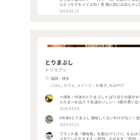
らどっちでもイイよね！笑 個人的にはめんたい重より、麺が美味しかったです。 ただ、写真のセットだと、結構な
量でしたよ。 少食の方は、要注意です！
2024.05.23
とりまぶし
トリマブシ
福岡・博多
ごはん, カフェ, スイーツ・お菓子, おみやげ
＊博多・中洲のとりまぶし＊ ぱりぱりの皮がお
んたま→お出汁 で永遠おいしい！ #旅の思い出 
2020.04.14
#中洲#とりまぶし 美味しくないわけがない！炭
2019.10.22
ブランド鳥「華味鳥」を皮はパリパリ、ももは
べ方でいただきます 一杯目…そのまま 二杯目