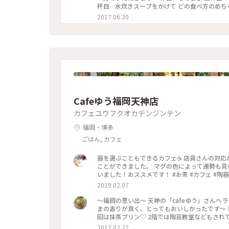
2017.06.30
Cafeゆう福岡天神店
カフェユウフクオカテンジンテン
福岡・博多
ごはん, カフェ
器を選ぶこともできるカフェ☕️ 店員さんの対
ことができました。 マグの色によって運勢も見
いました！おススメです！ #お茶 #カフェ #陶器
2019.02.07
〜福岡の思い出〜 天神の「cafeゆう」さんへランチへ♡クロワッサンサンドのセット(¥1400)をいただきました。ご
まの香りが良く、とってもおいしかったです〜
回は抹茶プリン♡ 2階では陶芸教室などもさ
好きなものを選べます！くまの器がかわいすぎて
2017.02.27