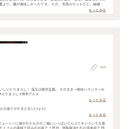
もっとみる
959
いしいとりまぶし！ 温玉は絶対正義。 そのまま→薬味いろいろ→お
#とりまぶし #博多グルメ
もっとみる
火の香りがたまらない(＊p＊)
もっとみる
ジューシーに焼かれたものがご飯にいっぱいどんぶりをいろいろな食
…たくさんの薬味で好みのお味で 三杯目…特製醤油たれの温泉卵で 四