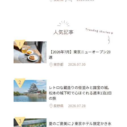
人気記事
1
【2026年7月】東京ニューオープン23
選
東京都
2026.07.30
2
レトロな蔵造りの街並みと国宝の城。
松本の城下町で心ほぐれる週末1泊2日
の旅
長野県
2026.07.28
3
夏のご褒美に♪東京ホテル限定かき氷