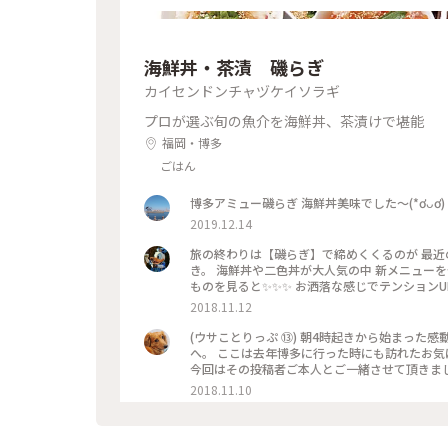
海鮮丼・茶漬 磯らぎ
カイセンドンチャヅケイソラギ
プロが選ぶ旬の魚介を海鮮丼、茶漬けで堪能
福岡・博多
ごはん
博多アミュー磯らぎ 海鮮丼美味でした〜(*ơᴗơ)
2019.12.14
旅の終わりは【磯らぎ】で締めくくるのが 最近のお決まりにな
き。 海鮮丼や二色丼が大人気の中 新メニューを発見‼️ 「刺身定食」と一般的に使われる名前ですが
ものを見ると✨✨✨ お洒落な感じでテンションU
醤油で食べたり、ごはんに乗っけてあご出汁をかけたり……。 大好きなユーザーさんと…
2018.11.12
ゃべりしながら時間をかけて少しずつ少しずつ
れ、ゴボウ茶など購入することができます。 またいらしてくださいね‼️ ウサコッコさん、merryさん❣️ #わたしの街#
(ウサことりっぷ ⑬) 朝4時起きから始まった
クラシカル#秋深き#ことりっぷ福岡
へ。 ここは去年博多に行った時にも訪れたお気
今回はその投稿者ご本人とご一緒させて頂きまし
たが、前回は無かった｢刺身定食」を仲良くオー
2018.11.10
のまま薬味やタレで楽しみ。。 あとは特製のア
でどうやって食べても美味しい🎵一緒に出してくれるごぼう茶もgooで
くださったnaonaoaromaさん。 久留米