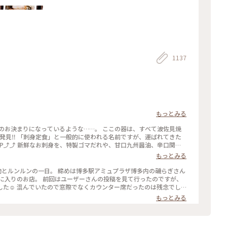
1137
もっとみる
っているような……。 ここの器は、すべて波佐見焼
、運ばれてきた
P⤴️⤴️ 新鮮なお刺身を、特製ゴマだれや、甘口九州醤油、辛口関東
… 別れづらいせいか、おし
もっとみる
いただきました。 定食で出されたお茶碗、湯呑み、お箸、ゴマだ
感動とルンルンの一日。 締めは博多駅アミュプラザ博多内の磯らぎさん
に入りのお店。 前回はユーザーさんの投稿を見て行ったのですが、
た☺️ 混んでいたので窓際でなくカウンター席だったのは残念でし
ダー。 その日に捕れた新鮮なお刺身8種の盛り合わせを、まずはそ
もっとみる
ゴ出汁を掛けて海鮮茶漬けにしていただきました😊 お魚が新鮮なの
す。 2日間ずっとドライバー、ガイドをして
から博多まで、一緒に夕飯を食べる為に来てくれました。 感謝、感謝の楽