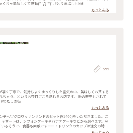
杯目…水炊きスープをかけて どの食べ方のめちゃくちゃ美味しくて感動(*´Д`*)ﾟ. #とりまぶし#中洲
もっとみる
599
応が凄く丁寧で、気持ちよくゆっくりした空気の中、美味しくお茶する
れちゃう、というお茶目ごころ溢れるお店です。 器の販売もされて
 #わたしの街
もっとみる
！デザートは、シフォンケーキやバナナケーキなどから選べます。今
れているそうで、食器も素敵ですーー！ドリンクのカップは注文の時に
、お家用にも購入してしまいました(*´艸｀*) お店も落ち着いた雰
もっとみる