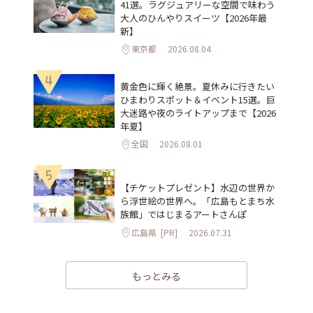
41選。ラグジュアリーな空間で味わう
大人のひんやりスイーツ【2026年最
新】
東京都
2026.08.04
4
黄金色に輝く絶景。夏休みに行きたい
ひまわりスポット＆イベント15選。巨
大迷路や夜のライトアップまで【2026
年夏】
全国
2026.08.01
5
【チケットプレゼント】水辺の世界か
ら浮世絵の世界へ。「広島もとまち水
族館」ではじまるアートさんぽ
広島県
[PR]
2026.07.31
もっとみる