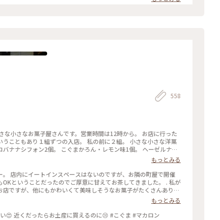
つかまた#くま
558
さな小さなお菓子屋さんです。営業時間は12時から。 お店に行った
ナということもあり１組ずつの入店。 私の前に２組。 小さな小さな洋菓
バナナシフォン2個。 こぐまかろん・レモン味1個。 ヘーゼルナッ
。 メープルシュガークッキー1個。 板チョコ3枚ほど。 あまりにも
もっとみる
がいたけど、板チョコ以外の全てを買い占めてしまいました(｡｡*) 後
ー。 店内にイートインスペースはないのですが、お隣の町屋で開催
OKということだったのでご厚意に甘えてお茶してきました。 . 私が
お店ですが、他にもかわいくて美味しそうなお菓子がたくさんありま
もっとみる
い😍 近くだったらお土産に買えるのに😢 #こぐま #マカロン