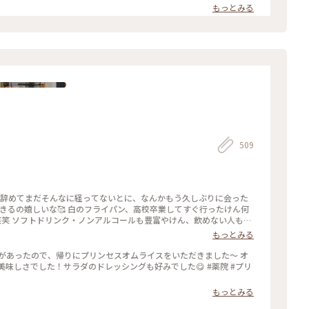
もっとみる
509
ン、高校卒業してすぐ行ったけん何
笑笑 ソフトドリンク・ノンアルコールも豊富やけん、飲めない人もあ
#薬院#薬院大通り#白のフライパン#オ
もっとみる
があったので、帰りにプリンセスオムライスをいただきました〜 オ
味しさでした！サラダのドレッシングも好みでした😋 #薬院 #プリ
もっとみる