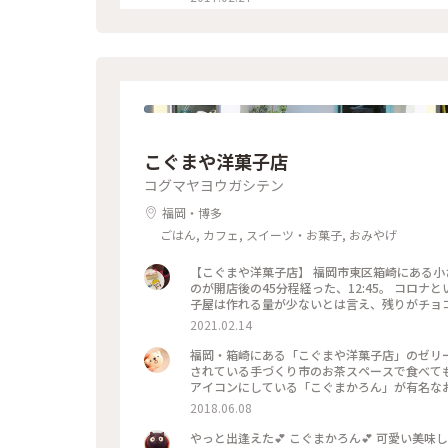
囲気で居心地よかったです！ #ランチ#天神#い
こぐまや洋菓子店
コグマヤヨウガシテン
福岡・博多
ごはん, カフェ, スイーツ・お菓子, おみやげ
【こぐまや洋菓子店】 福岡市東区箱崎にある小
のが開店後の45分程経った、12:45。 コロ
子屋は作れる量が少ないとは言え、残りがチョコ
ツにチョコをまぶした＂はしばみショコラ＂1個
2021.02.14
品薄過ぎて、引いた💦 私の後ろに２組のお客様
のお客様、ごめんなさい。
福岡・箱崎にある「こぐまや洋菓子店」のゼリ
されている手づくり市のお茶スペースで食べても
アイコンにしている「こぐまかろん」が有名な
した✨ #おやつの時間 #箱崎 #ゼリー
2018.06.08
やっと出逢えた💕 こぐまかろん💕 可愛い美味し