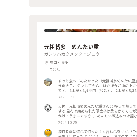
こんなおいしいものをいただけて 私は幸せです( ¯ ¨̯ ¯̥̥ ) 開店前から行列が出来るのも頷けます。 
うちに投稿しなくちゃと思っていたお店です。
元祖博多 めんたい重
ガンソハカタメンタイジュウ
福岡・博多
ごはん
ずっと食べてみたかった『元祖博多めんたい重』
き明太子。 注文してから、ほかほかご飯の上に
です。 1本だと1,944円（税込）、 2本だと3
なので、あたたかいお弁当で充分満足✨ 🐾 博多駅
2026.07.11
博多#元祖博多めんたい重#ご当地グルメ#旅先
天神 元祖博多めんたい重さん😊 持って帰ってきました☺️ 、 博多の朝ごはんはこれですよね😊 明太子一本乗ってま
す☺️ 昆布で締められた明太子は柔らかくて味
かけてうまーです😊 、 めんたい煮込みつけ麺
こちら元祖博多めんたい重さんは博多駅でもお弁当
2024.10.29
現地でないと美味しく食べれないのです🥺 、 
袋にめんたい煮込みつけ麺のお店を作ってくれま
流行る前に連れて行った！と言われるけど、行っ
分ちょい並んだ (⌒-⌒; ) うーん、お店の中は見覚えがあるけど、こんなメニューは覚えが無い…まぁ、美味しかった