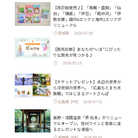
【改訂版発売♪】「角館・盛岡」「仙
台」「鎌倉」「伊豆」「軽井沢」「伊
勢志摩」国内6エリアと海外1エリアが
リニューアル
宮城県
2026.07.09
【旅先診断】あなたの“いま”にぴった
りな旅先が見つかる♪
2026.05.15
【チケットプレゼント】水辺の世界か
ら浮世絵の世界へ。「広島もとまち水
族館」ではじまるアートさんぽ
広島県
[PR]
2026.07.31
長野・浅間温泉「界 松本」がリニュー
アルオープン。信州ワインと音楽に浸
るエレガントな湯宿へ
長野県
[PR]
2026.08.05