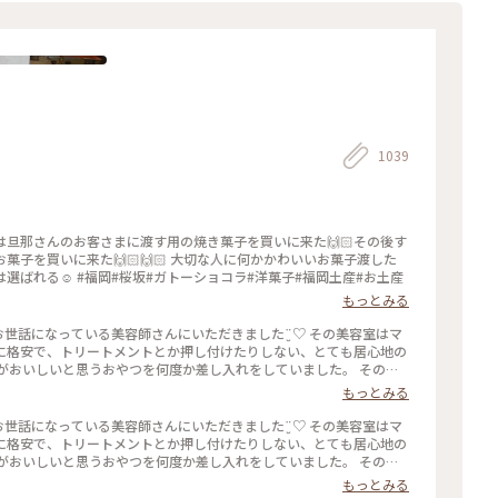
涙のお別れが待っていました😢 また必ずお会いしましょう✨ (11月
間ありがとう
1039
🏻 大切な人に何かかわいいお菓子渡した
いな〜と思ったらユーさんのお菓子が我が家では選ばれる☺️ #福岡#桜坂#ガトーショコラ#洋菓子#福岡土産#お土産
もっとみる
に格安で、トリートメントとか押し付けたりしない、とても居心地の
がおいしいと思うおやつを何度か差し入れをしていました。 そのお
もっとみる
満足なのですが、もちろんひとくちでは終わりません( ˙༥˙ )✨
ことりっぷにも早い
に格安で、トリートメントとか押し付けたりしない、とても居心地の
がおいしいと思うおやつを何度か差し入れをしていました。 そのお
もっとみる
満足なのですが、もちろんひとくちでは終わりません( ˙༥˙ )✨