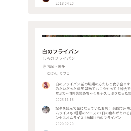
2018.04.20
白のフライパン
しろのフライパン
福岡・博多
ごはん, カフェ
白のフライパン 前の職場の方たちと女子会🍷🍹 辞めてまだそんなに経ってないとに、なんかもう久しぶりに会った
みたいだった😂笑 辞めてもこうやって主婦会できるの嬉しいな🥰 白のフライパ
年ぶり…⁈🤣笑笑めちゃくちゃ久しぶりだった
りがたいね☺️☺️ 看板メニューのドレスオムライスももちろん頼んだ🌹 #福岡
2023.11.18
ムライス#福岡オムライス
記事を読んで気になっていたお店！ 薬院で用事
ムライスも2種類のソースで1日の疲れがとれる美
ンセスオムライス #福岡 #白のフライパン
2020.02.20