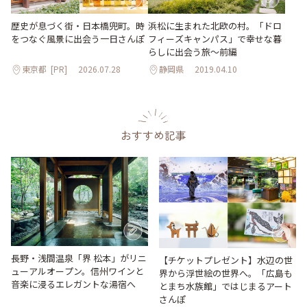
歴史が息づく街・日本橋兜町。時
浜松に生まれた北欧の村。「ドロ
をつなぐ風景に出会う一日さんぽ
フィーズキャンパス」で幸せな暮
らしに出会う旅～前編
東京都
[PR]
2026.07.28
静岡県
2019.04.10
おすすめ記事
長野・浅間温泉「界 松本」がリニ
【チケットプレゼント】水辺の世
ューアルオープン。信州ワインと
界から浮世絵の世界へ。「広島も
音楽に浸るエレガントな湯宿へ
とまち水族館」ではじまるアート
さんぽ