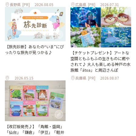
長野県
[PR]
2026.08.05
広島県
[PR]
2026.07.31
【旅先診断】あなたの“いま”にぴ
ったりな旅先が見つかる♪
【チケットプレゼント】アートな
空間ともふもふの生きものに癒や
されて♪ 大人も楽しめる神戸の水
族館「átoa」と周辺さんぽ
2026.05.15
兵庫県
[PR]
2026.08.07
【改訂版発売♪】「角館・盛岡」
「仙台」「鎌倉」「伊豆」「軽井