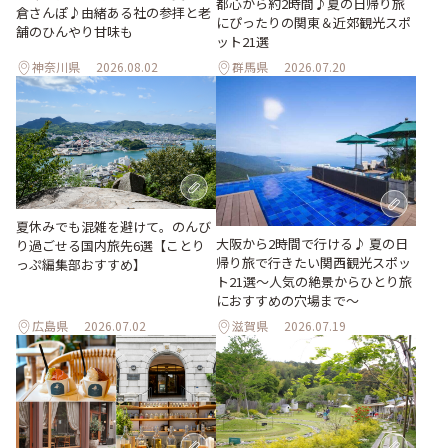
都心から約2時間♪夏の日帰り旅
倉さんぽ♪由緒ある社の参拝と老
にぴったりの関東＆近郊観光スポ
舗のひんやり甘味も
ット21選
神奈川県
2026.08.02
群馬県
2026.07.20
夏休みでも混雑を避けて。のんび
大阪から2時間で行ける♪ 夏の日
り過ごせる国内旅先6選【ことり
帰り旅で行きたい関西観光スポッ
っぷ編集部おすすめ】
ト21選～人気の絶景からひとり旅
におすすめの穴場まで～
広島県
2026.07.02
滋賀県
2026.07.19