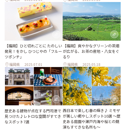
【福岡】ひと切れごとに たのしい
【福岡】爽やかなグリーンの茶畑
発見！をかし ひつじやの「フルー
が広がる、お茶の産地・八女をぐ
ツポンチ」
るり
福岡県
2025.07.01
福岡県
2025.05.18
西日本で楽しむ春の輝き♪ ミモザ
歴史ある建物が点在する門司港で
が美しい癒やしスポット10選 〜歴
見つけた♪レトロな空間がすてき
史ある庭園や瀬戸内海や桜との競
なスポット7選
演もすてきな名所も〜