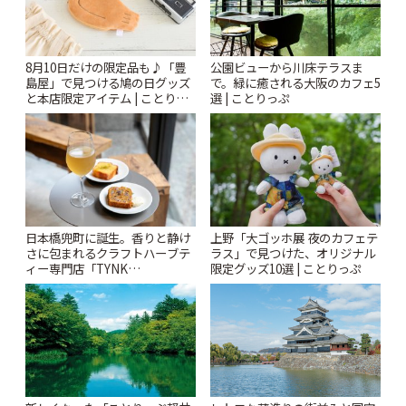
8月10日だけの限定品も♪「豊
公園ビューから川床テラスま
島屋」で見つける鳩の日グッズ
で。緑に癒される大阪のカフェ5
と本店限定アイテム | ことりっ
選 | ことりっぷ
ぷ
日本橋兜町に誕生。香りと静け
上野「大ゴッホ展 夜のカフェテ
さに包まれるクラフトハーブテ
ラス」で見つけた、オリジナル
ィー専門店「TYNK
限定グッズ10選 | ことりっぷ
Kabutocho」 | ことりっぷ