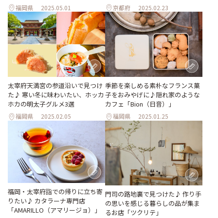
福岡県
2025.05.01
京都府
2025.02.23
太宰府天満宮の参道沿いで見つけ
季節を楽しめる素朴なフランス菓
た♪ 寒い冬に味わいたい、ホッカ
子をおみやげに♪隠れ家のような
ホカの明太子グルメ3選
カフェ「Bion（日音）」
福岡県
2025.02.05
福岡県
2025.01.25
福岡・太宰府詣での帰りに立ち寄
門司の路地裏で見つけた♪ 作り手
りたい♪ カタラーナ専門店
の思いを感じる暮らしの品が集ま
「AMARILLO（アマリージョ）」
るお店「ツクリテ」