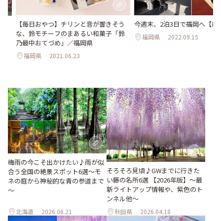
【毎日おやつ】チリンと音が響きそう
今週末、2泊3日で福岡へ【前
か
な、鈴モチーフのまあるい和菓子「鈴
福岡県
2022.09.15
乃最中おてづめ」／福岡県
福岡県
2021.06.23
梅雨の今こそ出かけたい♪雨が似
そろそろ見頃♪GWまでに行きた
合う全国の絶景スポット6選～モ
い藤の名所6選 【2026年版】～最
ネの庭から神秘的な青の参道まで
新ライトアップ情報や、紫色のト
～
ンネル他～
北海道
2026.06.21
秋田県
2026.04.18