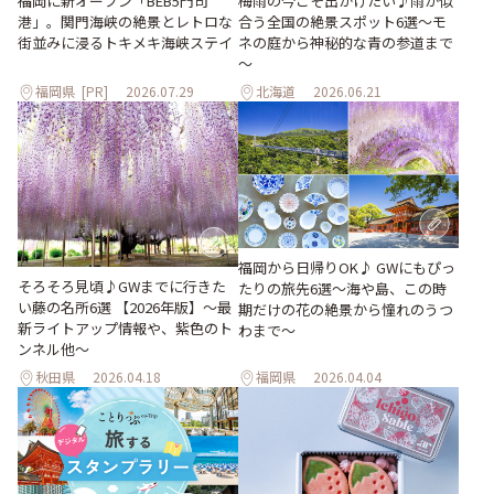
梅雨の今こそ出かけたい♪雨が似
福岡に新オープン「BEB5門司
合う全国の絶景スポット6選～モ
港」。関門海峡の絶景とレトロな
ネの庭から神秘的な青の参道まで
街並みに浸るトキメキ海峡ステイ
～
福岡県
[PR]
2026.07.29
北海道
2026.06.21
福岡から日帰りOK♪ GWにもぴっ
そろそろ見頃♪GWまでに行きた
たりの旅先6選〜海や島、この時
い藤の名所6選 【2026年版】～最
期だけの花の絶景から憧れのうつ
新ライトアップ情報や、紫色のト
わまで〜
ンネル他～
秋田県
2026.04.18
福岡県
2026.04.04