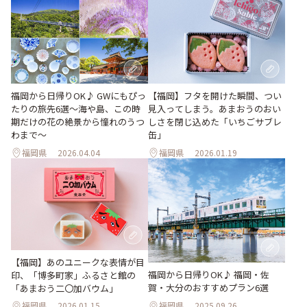
福岡から日帰りOK♪ GWにもぴっ
【福岡】フタを開けた瞬間、つい
たりの旅先6選〜海や島、この時
見入ってしまう。あまおうのおい
期だけの花の絶景から憧れのうつ
しさを閉じ込めた「いちごサブレ
わまで〜
缶」
福岡県
2026.04.04
福岡県
2026.01.19
【福岡】あのユニークな表情が目
福岡から日帰りOK♪ 福岡・佐
印、「博多町家」ふるさと館の
賀・大分のおすすめプラン6選
「あまおう二〇加バウム」
福岡県
2026.01.15
福岡県
2025.09.26