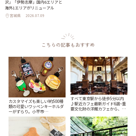
沢」「伊勢志摩」国内6エリアと
海外1エリアがリニューアル
宮城県
2026.07.09
こちらの記事もおすすめ
すべて東京駅から徒歩5分以内
カスタマイズも楽しい!約500種
♪駅近カフェ最新ガイド6選~重
類の可愛いワッペンキーホルダ
要文化財の洋館カフェから、改
ーがずらり。小平市
札すぐのレトロ喫茶まで~ | こと
「Kimamaya T&K」 | ことりっ
りっぷ
ぷ