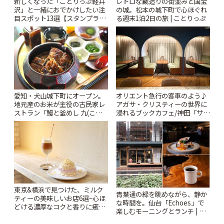
新しくなった「ことりっぷ軽井
レトロな蔵造りの街並みと国宝
沢」と一緒におでかけしたい注
の城。松本の城下町で心ほぐれ
目スポット13選【スタンプラリ
る週末1泊2日の旅 | ことりっぷ
ー開催中】 | ことりっぷ
愛知・犬山城下町にオープン。
オリエント急行の客車のよう♪
地元産のお米が主役の古民家レ
アガサ・クリスティーの世界に
ストラン「鰻と釜めし 九(こ
浸れるブックカフェ/神田「サロ
こ)」 | ことりっぷ
ンクリスティ」 | ことりっぷ
東京&横浜で見つけた、ミルク
青葉通の緑を眺めながら、静か
ティーの美味しいお店6選~心ほ
な時間を。仙台「Echoes」で
どける濃厚なコクと香りに癒や
楽しむモーニングとランチ | こ
されるティータイム~ | ことりっ
とりっぷ
ぷ