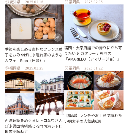
愛知県
2025.02.16
福岡県
2025.02.05
福岡・太宰府詣での帰りに立ち寄
季節を楽しめる素朴なフランス菓
りたい♪ カタラーナ専門店
子をおみやげに♪隠れ家のような
「AMARILLO（アマリージョ）」
カフェ「Bion（日音）」
福岡県
2025.01.25
福岡県
2025.01.22
【福岡】ランチやお土産で訪れた
西洋建築をめぐるレトロな街さん
い明太子の人気店6選
ぽ♪異国情緒感じる門司港レトロ
地区を訪ねて