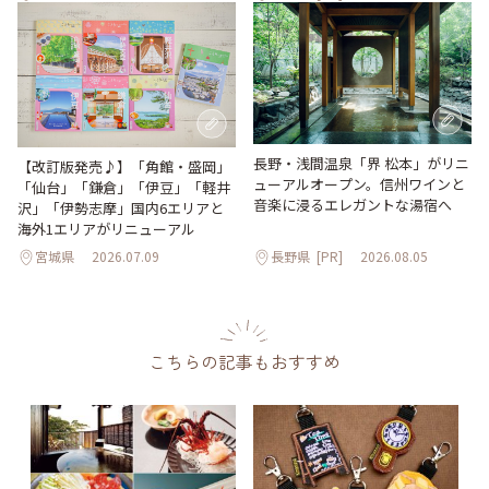
長野・浅間温泉「界 松本」がリニ
【改訂版発売♪】「角館・盛岡」
ューアルオープン。信州ワインと
「仙台」「鎌倉」「伊豆」「軽井
音楽に浸るエレガントな湯宿へ
沢」「伊勢志摩」国内6エリアと
海外1エリアがリニューアル
宮城県
2026.07.09
長野県
[PR]
2026.08.05
こちらの記事もおすすめ