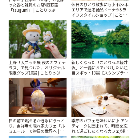
休日のひとり散歩にも♪ 代々木
った器と雑貨のお店/西荻窪
エリアで巡る絶品ドーナツ&ラ
「tsugumi」 | ことりっぷ
イフスタイルショップ | ことり
っぷ
上野「大ゴッホ展 夜のカフェテ
新しくなった「ことりっぷ軽井
ラス」で見つけた、オリジナル
沢」と一緒におでかけしたい注
限定グッズ10選 | ことりっぷ
目スポット13選【スタンプラリ
ー開催中】 | ことりっぷ
季節のパフェを味わいに♪ アン
目の前で燃えるかき氷にうっと
ティークに囲まれて、時間を忘
り。吉祥寺の隠れ家カフェ「ル
れて過ごしたくなるカフェ/浅草
ミエール」で物語の世界へ | こ
「annorum cafe」 | ことりっぷ
とりっぷ