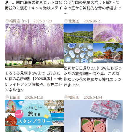
合う全国の絶景スポット6選～モ
港」。関門海峡の絶景とレトロな
ネの庭から神秘的な青の参道まで
街並みに浸るトキメキ海峡ステイ
～
福岡県
[PR]
2026.07.29
北海道
2026.06.21
福岡から日帰りOK♪ GWにもぴっ
そろそろ見頃♪GWまでに行きた
たりの旅先6選〜海や島、この時
い藤の名所6選 【2026年版】～最
期だけの花の絶景から憧れのうつ
新ライトアップ情報や、紫色のト
わまで〜
ンネル他～
秋田県
2026.04.18
福岡県
2026.04.04