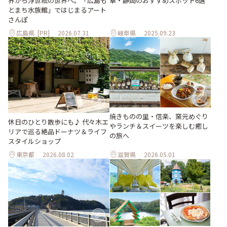
界から浮世絵の世界へ。「広島も
阜・静岡のおすすめスポット6選
とまち水族館」ではじまるアート
さんぽ
広島県
[PR]
2026.07.31
岐阜県
2025.09.23
焼きものの里・信楽、窯元めぐり
休日のひとり散歩にも♪ 代々木エ
やランチ＆スイーツを楽しむ癒し
リアで巡る絶品ドーナツ＆ライフ
の旅へ
スタイルショップ
東京都
2026.08.02
滋賀県
2026.05.01