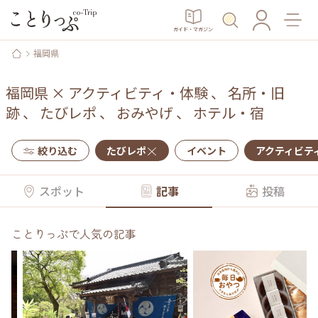
ガイド・マガジン
福岡県
福岡県
×
アクティビティ・体験
、
名所・旧
跡
、
たびレポ
、
おみやげ
、
ホテル・宿
絞り込む
たびレポ
イベント
アクティビテ
スポット
記事
投稿
ことりっぷで人気の記事