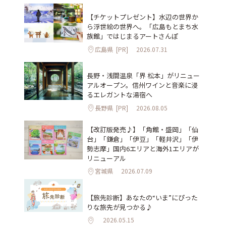
【チケットプレゼント】水辺の世界か
ら浮世絵の世界へ。「広島もとまち水
族館」ではじまるアートさんぽ
広島県
[PR]
2026.07.31
長野・浅間温泉「界 松本」がリニュー
アルオープン。信州ワインと音楽に浸
るエレガントな湯宿へ
長野県
[PR]
2026.08.05
【改訂版発売♪】「角館・盛岡」「仙
台」「鎌倉」「伊豆」「軽井沢」「伊
勢志摩」国内6エリアと海外1エリアが
リニューアル
宮城県
2026.07.09
【旅先診断】あなたの“いま”にぴった
りな旅先が見つかる♪
2026.05.15