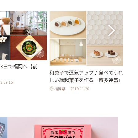
泊3日で福岡へ【前
色と
和菓子で運気アップ♪食べてうれ
岡・
しい縁起菓子を作る「博多運盛」
トロな
2.09.15
福岡県
2019.11.20
福岡