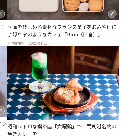
三
季節を楽しめる素朴なフランス菓子をおみやげに
♪隠れ家のようなカフェ「Bion（日音）」
福岡県
2025.01.25
タラ
昭和レトロな喫茶店「六曜舘」で、門司港名物の
焼きカレーを