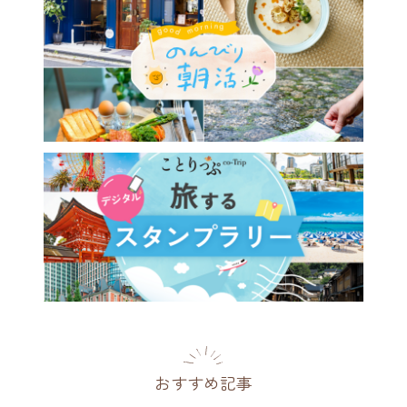
りどりのドーナツが人気♪福
大牟田にあるレンガ造りのレ
カフェ「ROOTH2-3-3」
県
2019.12.09
おすすめ記事