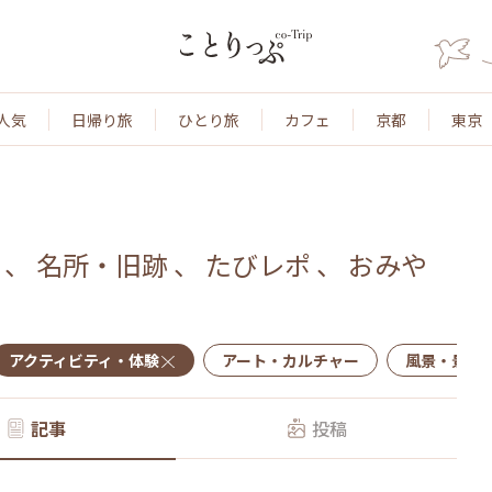
人気
日帰り旅
ひとり旅
カフェ
京都
東京
、
名所・旧跡
、
たびレポ
、
おみや
アクティビティ・体験
アート・カルチャー
風景・景色
記事
投稿