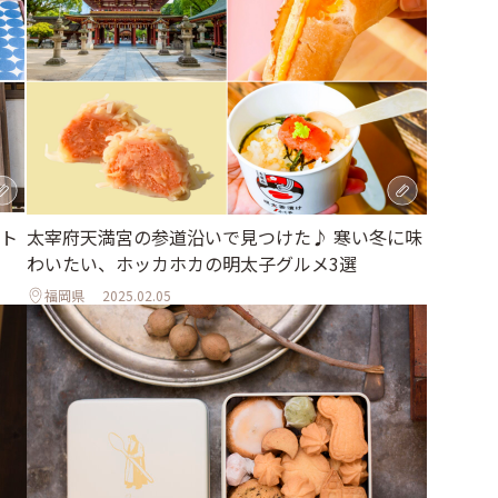
ト
太宰府天満宮の参道沿いで見つけた♪ 寒い冬に味
わいたい、ホッカホカの明太子グルメ3選
福岡県
2025.02.05