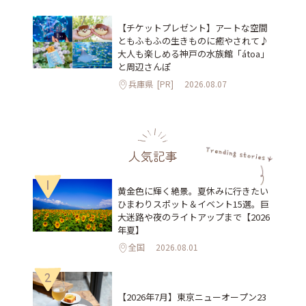
【チケットプレゼント】アートな空間
ともふもふの生きものに癒やされて♪
大人も楽しめる神戸の水族館「átoa」
と周辺さんぽ
兵庫県
[PR]
2026.08.07
人気記事
1
黄金色に輝く絶景。夏休みに行きたい
ひまわりスポット＆イベント15選。巨
大迷路や夜のライトアップまで【2026
年夏】
全国
2026.08.01
2
【2026年7月】東京ニューオープン23