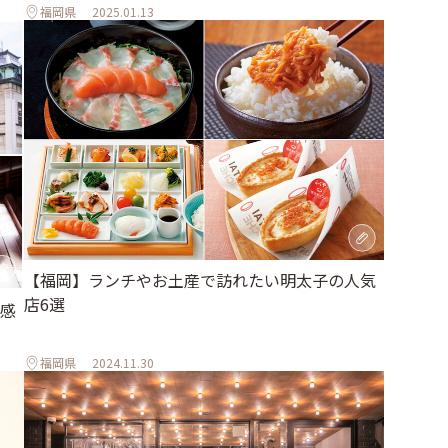
福岡県
2025.01.13
【福岡】ランチやお土産で訪れたい明太子の人気
店6選
感
福岡県
2024.11.30