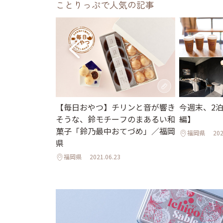
ことりっぷで人気の記事
【毎日おやつ】チリンと音が響き
今週末、2
の旅は「令和」
そうな、鈴モチーフのまあるい和
編】
・太宰府へ
菓子「鈴乃最中おてづめ」／福岡
福岡県
202
県
福岡県
2021.06.23