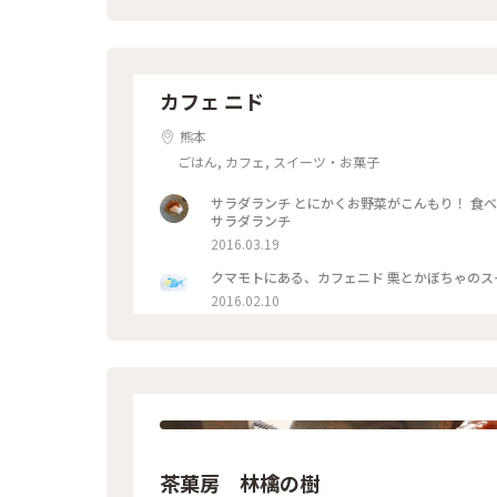
美味しい #小高い丘の上#見晴らし抜群 #車で
カフェ ニド
熊本
ごはん, カフェ, スイーツ・お菓子
サラダランチ とにかくお野菜がこんもり！ 食べ応え◎ スープとミニ
サラダランチ
2016.03.19
2016.02.10
茶菓房 林檎の樹