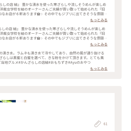
ざらしの店 結』 豊かな湧水を使った寒ざらしや流しそうめんが楽しめ
旧洋裁女学校を結のオーナーさんご夫婦が買い取って始められた『旧
なお店が６軒あります🏫✨ その中でもジブリに出てきそうな雰囲気
主人から聞いたような、聞かなかったような…🤔笑 お冷はご自由に湧
もっとみる
水で冷えています😆🍻 今回は“かんざらし（白）”を頂きました
リッと爽やかな生姜蜜を足して味変が楽しめます🎶付け合わせはミニ
らしの店 結』 豊かな湧水を使った寒ざらしや流しそうめんが楽しめ
きな粉です🍵 敷地内に自生しているクレソンを練り込んだパスタや素
旧洋裁女学校を結のオーナーさんご夫婦が買い取って始められた『旧
レソンです🙆‍♀️ ヨモギより癖がないので子供もパクパク😋 寒い
なお店が６軒あります🏫✨ その中でもジブリに出てきそうな雰囲気
とりっぷ2022#Myことりっぷ#アー
ご主人から聞いたような、聞かなかったような…🤔笑 お冷はご自由に
もっとみる
自然#湧水#ふるカフェ#明治#昭和#レトロ#木造校舎#女学校#リノベ
湧水で冷えています😆🍻 今回は“かんざらし（白）”を頂きまし
#子どもと一緒
ピリッと爽やかな生姜蜜を足して味変が楽しめます🎶付け合わせはミ
フの湧き水。ラムネも湧き水で冷やしてあり、自然の風が通り抜ける
ときな粉です🍵 敷地内に自生しているクレソンを練り込んだパスタや
んざらしは黒蜜と白蜜を選べて、きな粉をかけて頂きます。とても美
クレソンです🙆‍♀️ ヨモギより癖がないので子供もパクパク😋 寒
結#ご当地グルメ#かんざらしの店結#おもちずき#Ayuのおやつ
阿蘇#ドライブ#甘味処#軽食#自然#湧水
もっとみる
学校#リノベーション#レトロ探訪#甘いもの巡り#子どもと一緒
61