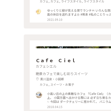
カフェ, カフェ, ライフスタイル, ライフスタイル
ゆっくりと緑が見える席でランチ🍴 いろんな席
高の休日を送れますよ🌼 #熊本 #私のことりっぷ
2021.09.10
Ｃａｆｅ Ｃｉｅｌ
カフェシエル
絶景カフェで楽しむ彩りスイーツ
黒川温泉・小国郷
カフェ, スイーツ・お菓子
小高い丘の上の素敵なカフェ 『Cafe Ciel』（
上。 小国方面へ出かける際には 必ず立ち寄るカフェです。 とても美味しいケーキが頂けます。 きっちり丁寧で上品
✨ 今回は ダークチェリーに惹かれて。 バニラム
は数冊の本。 ケーキと紅茶と ターシャ・テューダー
2018.04.15
#黒川温泉近く#お茶時間 #季節の果物を使った