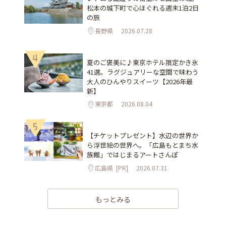
松本の城下町で心ほぐれる週末1泊2日
の旅
長野県
2026.07.28
4
夏のご褒美に♪東京ホテル限定かき氷
41選。ラグジュアリーな空間で味わう
大人のひんやりスイーツ【2026年最
新】
東京都
2026.08.04
5
【チケットプレゼント】水辺の世界か
ら浮世絵の世界へ。「広島もとまち水
族館」ではじまるアートさんぽ
広島県
[PR]
2026.07.31
もっとみる