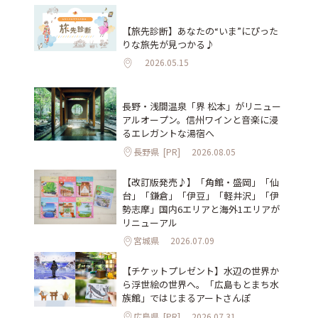
【旅先診断】あなたの“いま”にぴった
りな旅先が見つかる♪
2026.05.15
長野・浅間温泉「界 松本」がリニュー
アルオープン。信州ワインと音楽に浸
るエレガントな湯宿へ
長野県
[PR]
2026.08.05
【改訂版発売♪】「角館・盛岡」「仙
台」「鎌倉」「伊豆」「軽井沢」「伊
勢志摩」国内6エリアと海外1エリアが
リニューアル
宮城県
2026.07.09
【チケットプレゼント】水辺の世界か
ら浮世絵の世界へ。「広島もとまち水
族館」ではじまるアートさんぽ
広島県
[PR]
2026.07.31