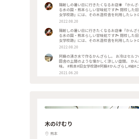
陽射しの暑い日に行きたくなるお店☀️ 『かん
る水の国・熊本らしい甘味処です🏞 閉校した
女学校跡』には、その木造校舎を利用したレトロ
の結は特別な存在感🌳 昔は校長室だったとご
2022.08.20
水をコップに注ぐスタイル！サイダーやビールも湧
💕 白はシロップに浸った素朴な寒ざらしにピ
陽射しの暑い日に行きたくなるお店☀️『かんざ
トマト🍅 ちなみに黒もあり、そちらは黒蜜と
る水の国・熊本らしい甘味処です🏞 閉校した
麺も人気で、寒ざらしの緑色もヨモギと見せかけてク
女学校跡』には、その木造校舎を利用したレトロ
季節は炬燵や火鉢で暖をとりながら、煮麺やぜんざいも楽しめますよ🍂 #私のこ
の結は特別な存在感🌳 昔は校長室だったと昔
2022.08.20
トみたいな景色#阿蘇#ドライブ#甘味処#軽食#
湧水をコップに注ぐスタイル！サイダーやビールも
ーション#クレソン#レトロ探訪#甘いもの巡り
た💕 白はシロップに浸った素朴な寒ざらしに
阿蘇の湧き水で作るかんざらし。 お冷はセル
ニトマト🍅 ちなみに黒もあり、そちらは黒蜜
田舎の土間のような懐かしく涼しい空間。 か
素麺も人気で、寒ざらしの緑色もヨモギと見せかけて
味。 #熊本#旧女学校跡#阿蘇#かんざらし#
い季節は炬燵や火鉢で暖をとりながら、煮麺やぜんざいも楽しめますよ🍂 #
2021.06.20
#ふるカフェ#明治#昭和#レトロ#木造校舎#女
木のけむり
熊本