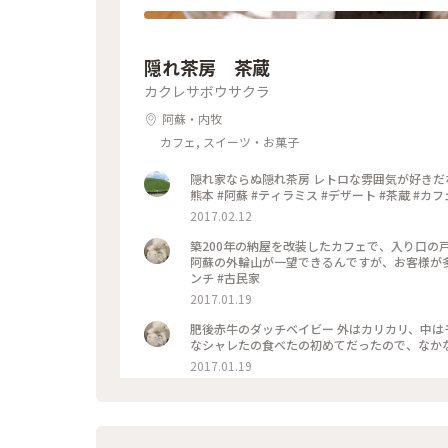
隠れ茶房 茶蔵
カクレサボウサクラ
阿蘇・内牧
カフェ, スイーツ・お菓子
隠れ家ならぬ隠れ茶房 レトロな雰囲気が好きだなぁ(о´∀`о) 今日もちいさなシアワセ&
熊本 #阿蘇 #ティラミス #デザート #茶蔵 #カフ
2017.02.12
築200年の納屋を改装したカフェで、入り口の
阿蘇の外輪山が一望できるんですが、お客様が多くて写真撮れず
ンチ #古民家
2017.01.19
肥後赤牛のダッチベイビー 外はカリカリ、中はモ
2017.01.19