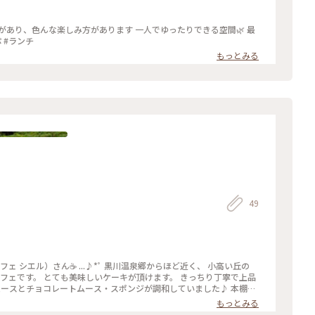
があり、色んな楽しみ方があります 一人でゆったりできる空間🌿 最
 #ランチ
もっとみる
49
カフェ シエル）さん☕️ ...♪*ﾟ 黒川温泉郷からほど近く、 小高い丘の
ースとチョコレートムース・スポンジが調和していました♪ 本棚に
さんの絵本。 まったり午後のティータイムです( *ˊᵕˋ)❅॰ॱ #小国
もっとみる
フレッシュケーキ #ナチュラルな木と白を基調とした店内 #ランチも