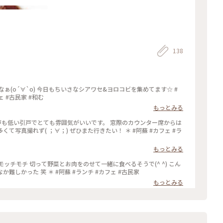
138
ヨロコビを集めてます☆ #
ェ #古民家 #和む
もっとみる
戸も低い引戸でとても雰囲気がいいです。 窓際のカウンター席からは
( ；∀；) ぜひまた行きたい！ ＊ #阿蘇 #カフェ #ラ
もっとみる
ッチモチ 切って野菜とお肉をのせて一緒に食べるそうで(^ ^) こん
なシャレたの食べたの初めてだったので、なかなか難しかった 笑 ＊ #阿蘇 #ランチ #カフェ #古民家
もっとみる