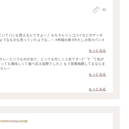
48
ていてパンも買えるんですよ〜♪ もちろんリンゴパイなどのケーキ
うな....！ #林檎の樹 #わたしの街 #パン #
もっとみる
ーというものがあり、とっても珍しく人気です〜(*´∇ `*) 私が
くて食べ応え抜群でした♪ もう営業再開してるならま
#林檎の樹 #カレー
もっとみる
もっとみる