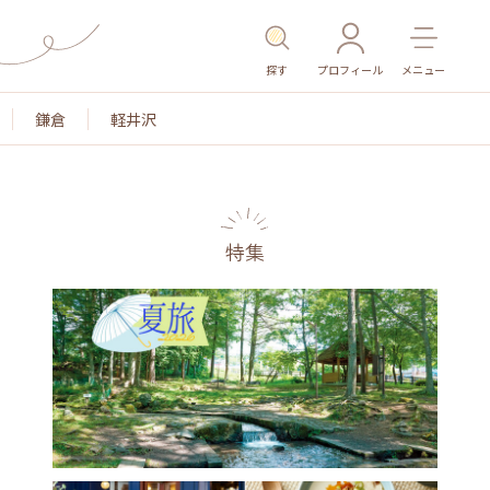
探す
プロフィール
メニュー
鎌倉
軽井沢
特集
名所・旧跡
温泉・スパ
その他施設
ごはん
カ