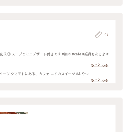
急勾配の坂を登る
48
デザート付きです #熊本 #cafe #雑貨もあるよ #
もっとみる
クマモトにある、カフェニド 栗とかぼちゃのスイーツ クマモトにある、カフェ ニドのスイーツ #おやつ
もっとみる