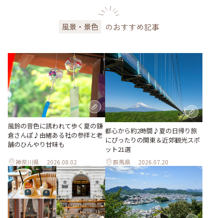
のおすすめ記事
風景・景色
風鈴の音色に誘われて歩く夏の鎌
都心から約2時間♪夏の日帰り旅
倉さんぽ♪由緒ある社の参拝と老
にぴったりの関東＆近郊観光スポ
舗のひんやり甘味も
ット21選
神奈川県
2026.08.02
群馬県
2026.07.20