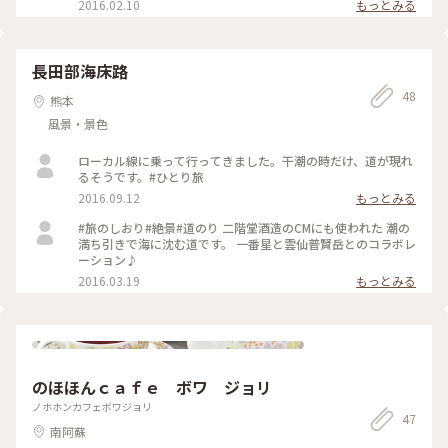
2016.02.10
もっとみる
長田部海床路
48
熊本
風景・景色
ローカル線に乗って行ってきました。干潮の時だけ、道が現れ
るそうです。#ひとり旅
2016.09.12
もっとみる
#旅のしおり#絶景#道のり 二階堂酒造のCMにも使われた 潮の
満ち引きで海に沈む道です。 一番星と雲仙普賢岳とのコラボレ
ーション♪
2016.03.19
もっとみる
のほほんｃａｆｅ ボワ ジョリ
ノホホンカフェボワジョリ
47
南阿蘇