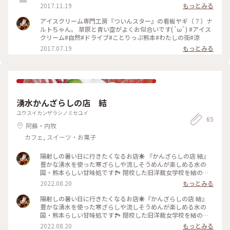
2017.11.19
もっとみる
アイスクリーム専門工房『ついんスター』の看板ヤギ（？）ナ
ルトちゃん。 草原と青い空がよくお似合いです(´ω`) #アイス
クリーム#自然#ドライブ#ことりっぷ熊本#わたしの街#涼
2017.07.19
もっとみる
湧水かんざらしの店 結
ユウスイカンザラシノミセユイ
65
阿蘇・内牧
カフェ, スイーツ・お菓子
陽射しの暑い日に行きたくなるお店☀️ 『かんざらしの店 結』
豊かな湧水を使った寒ざらしや流しそうめんが楽しめる水の
国・熊本らしい甘味処です🏞 閉校した旧洋裁女学校を結のオ
ーナーさんご夫婦が買い取って始められた『旧女学校跡』に
2022.08.20
もっとみる
は、その木造校舎を利用したレトロなお店が６軒あります🏫✨
その中でもジブリに出てきそうな雰囲気の結は特別な存在感🌳
陽射しの暑い日に行きたくなるお店☀️『かんざらしの店 結』
昔は校長室だったとご主人から聞いたような、聞かなかったよ
豊かな湧水を使った寒ざらしや流しそうめんが楽しめる水の
うな…🤔笑 お冷はご自由に湧水をコップに注ぐスタイル！サイ
国・熊本らしい甘味処です🏞 閉校した旧洋裁女学校を結のオ
ダーやビールも湧水で冷えています😆🍻 今回は“かんざらし
ーナーさんご夫婦が買い取って始められた『旧女学校跡』に
2022.08.20
もっとみる
（白）”を頂きました💕 白はシロップに浸った素朴な寒ざらし