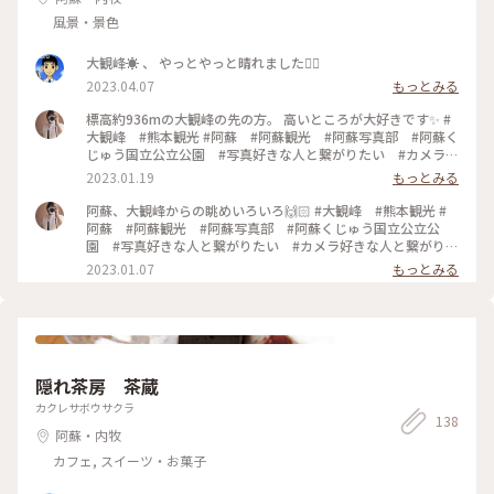
風景・景色
大観峰☀️ 、 やっとやっと晴れました🙆‍♀️
2023.04.07
もっとみる
標高約936mの大観峰の先の方。 高いところが大好きです✨ #
大観峰 #熊本観光 #阿蘇 #阿蘇観光 #阿蘇写真部 #阿蘇く
じゅう国立公立公園 #写真好きな人と繋がりたい #カメラ好
きな人と繋がりたい #penのある生活 #オリンパスペン
2023.01.19
もっとみる
#zuiko #olympuspen #my_aso #om写真投稿 #om風景写
真 #olympuspenep7 #マイクロフォーサーズ #伝えたい九
阿蘇、大観峰からの眺めいろいろ🙌🏻 #大観峰 #熊本観光 #
州 #有明フォトコン2022 #jalan_travel #visitjapanjp
阿蘇 #阿蘇観光 #阿蘇写真部 #阿蘇くじゅう国立公立公
#microfourthirds #Myことりっぷ
園 #写真好きな人と繋がりたい #カメラ好きな人と繋がりた
い #penのある生活 #オリンパスペン #zuiko
2023.01.07
もっとみる
#olympuspen #my_aso #om写真投稿 #om風景写真
#olympuspenep7 #マイクロフォーサーズ #伝えたい九州 #
有明フォトコン2022 #jalan_travel #Myことりっぷ
隠れ茶房 茶蔵
カクレサボウサクラ
138
阿蘇・内牧
カフェ, スイーツ・お菓子