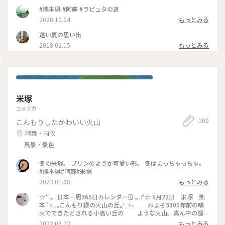
ろにさらに素敵な場所があるのは知らなかったです。ここから
#熊本県 #阿蘇 #ラピュタの道
朝焼けや夕焼けなんて綺麗でしょうね。 #秋日和#熊本県#阿蘇
2020.10.04
もっとみる
山#ラピュタの道#天空へと続く道
遠い夏の思い出
2018.02.15
もっとみる
米塚
コメヅカ
100
こんもりしたかわいい火山
阿蘇・内牧
風景・景色
冬の米塚。 プリンのようか可愛い形。 冬はまっちゃっちゃ。
#熊本県#阿蘇#米塚
2023.01.08
もっとみる
☆*:.｡. 日本一周365日カレンダー🗓 .｡.:*☆ 6月22日 米塚 熊
本 ˚✧₊⁎こんもり緑の火山の丘⁎⁺˳✧༚ およそ3300年前の噴
火でできたとされる小高い丘の ような火山。真ん中の窪
みは火口で、遠くから見ると さかさにしたお椀のよう。周
2022.06.22
もっとみる