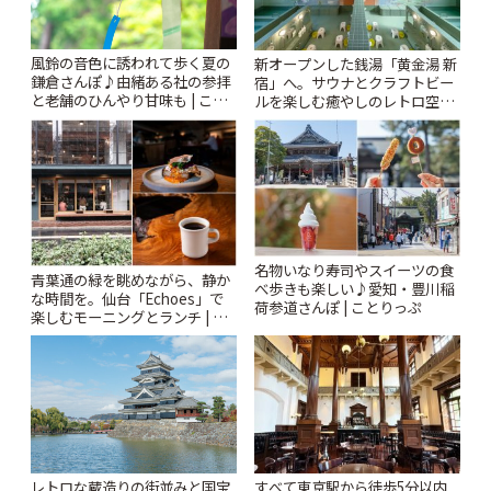
風鈴の音色に誘われて歩く夏の
新オープンした銭湯「黄金湯 新
鎌倉さんぽ♪由緒ある社の参拝
宿」へ。サウナとクラフトビー
と老舗のひんやり甘味も | こと
ルを楽しむ癒やしのレトロ空間
りっぷ
| ことりっぷ
名物いなり寿司やスイーツの食
青葉通の緑を眺めながら、静か
べ歩きも楽しい♪愛知・豊川稲
な時間を。仙台「Echoes」で
荷参道さんぽ | ことりっぷ
楽しむモーニングとランチ | こ
とりっぷ
レトロな蔵造りの街並みと国宝
すべて東京駅から徒歩5分以内