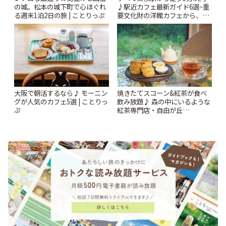
の城。松本の城下町で心ほぐれ
♪駅近カフェ最新ガイド6選~重
る週末1泊2日の旅 | ことりっぷ
要文化財の洋館カフェから、改
札すぐのレトロ喫茶まで~ | こと
りっぷ
大阪で朝活するなら♪ モーニン
焼きたてスコーン&紅茶が食べ
グが人気のカフェ5選 | ことりっ
飲み放題♪ 森の中にいるような
ぷ
紅茶専門店・自由が丘
「YOTSUBA TEA」でのんびり
時間 | ことりっぷ