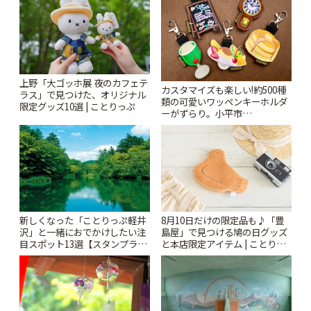
上野「大ゴッホ展 夜のカフェテ
カスタマイズも楽しい!約500種
ラス」で見つけた、オリジナル
類の可愛いワッペンキーホルダ
限定グッズ10選 | ことりっぷ
ーがずらり。小平市
「Kimamaya T&K」 | ことりっ
ぷ
新しくなった「ことりっぷ軽井
8月10日だけの限定品も♪「豊
沢」と一緒におでかけしたい注
島屋」で見つける鳩の日グッズ
目スポット13選【スタンプラリ
と本店限定アイテム | ことりっ
ー開催中】 | ことりっぷ
ぷ