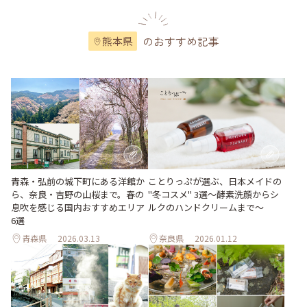
のおすすめ記事
熊本県
青森・弘前の城下町にある洋館か
ことりっぷが選ぶ、日本メイドの
ら、奈良・吉野の山桜まで。春の
"冬コスメ" 3選～酵素洗顔からシ
息吹を感じる国内おすすめエリア
ルクのハンドクリームまで～
6選
青森県
2026.03.13
奈良県
2026.01.12