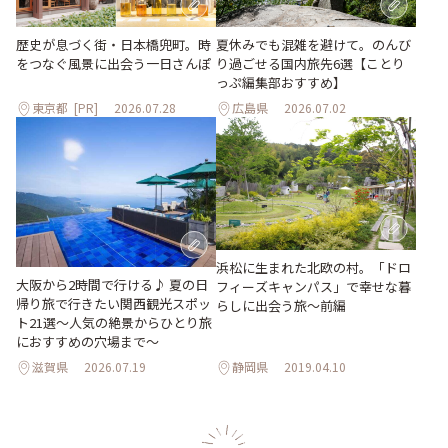
歴史が息づく街・日本橋兜町。時
夏休みでも混雑を避けて。のんび
をつなぐ風景に出会う一日さんぽ
り過ごせる国内旅先6選【ことり
っぷ編集部おすすめ】
東京都
[PR]
2026.07.28
広島県
2026.07.02
浜松に生まれた北欧の村。「ドロ
大阪から2時間で行ける♪ 夏の日
フィーズキャンパス」で幸せな暮
帰り旅で行きたい関西観光スポッ
らしに出会う旅～前編
ト21選～人気の絶景からひとり旅
におすすめの穴場まで～
滋賀県
2026.07.19
静岡県
2019.04.10