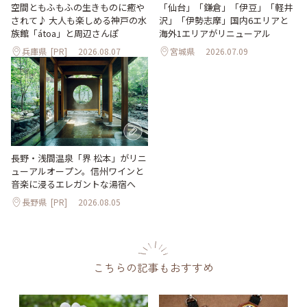
「仙台」「鎌倉」「伊豆」「軽井
空間ともふもふの生きものに癒や
沢」「伊勢志摩」国内6エリアと
されて♪ 大人も楽しめる神戸の水
海外1エリアがリニューアル
族館「átoa」と周辺さんぽ
兵庫県
[PR]
2026.08.07
宮城県
2026.07.09
長野・浅間温泉「界 松本」がリニ
ューアルオープン。信州ワインと
音楽に浸るエレガントな湯宿へ
長野県
[PR]
2026.08.05
こちらの記事もおすすめ