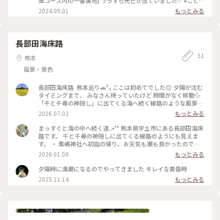
策コース内の一番奥地) うっすら光芒が出ていました✨ #こと
りっぷ旅2024 #透明の世界 #菊池渓谷 #広河原 #光芒 #熊本県
2024.09.01
もっとみる
#菊池市
長部田海床路
51
熊本
風景・景色
長部田海床路⁡ ⁡⁡ 熊本巡り🚗³₃⁡ ⁡ここは初めてでした😊 ⁡夕陽が沈む
タイミングまで、⁡ ⁡みなさん待っていたけど⁡⁡ ⁡時間がなく移動💦⁡ ⁡⁡
⁡「千と千尋の神隠し」に出てくる海へ続く線路のような風景😍
⁡干潮の時に、また寄ってみたい！ 干潮時には、海で作業をす
2026.07.02
もっとみる
る方の軽トラが この道を走るそうです！ ⁡⁡ ⁡2026.5📸⁡ ⁡⁡ ⁡#長部田海
床路 #熊本県 #宇土市 #ひみつの絶景
まっすぐと海の中へ続く道..•’* 熊本県宇土市にある長部田海床
路です。 千と千尋の神隠しに出てくる線路のようにも見えま
す。 ・ 粟嶋神社へ初詣の帰り、お天気も潮も良かったので海
岸まで足をのばしてみました。 海床路は漁業者のための道。
2026.01.08
もっとみる
潮位が低い時には道が現れ、漁のため軽トラックが何台もこの
道に入ってくるそうです。とってもユニークな発想！ 漁業者の
夕陽時に満潮になるのでやってきました キレイな黄昏時
ための道なので、一般車両は進入禁止ですが、歩いてであれば
2025.11.14
もっとみる
(もちろん漁の邪魔にならない範囲で)立ち入ることができま
す。お正月なので漁業者の姿はなく、海が迫る場所まで歩きま
した。 この日は大潮。事前に潮汐はチェックしていて、干潮に
向かう時間帯でちょうどいいくらいだと思っていましたが結果
いい感じでした(干潮前後3時間ほどが見頃といわれていま