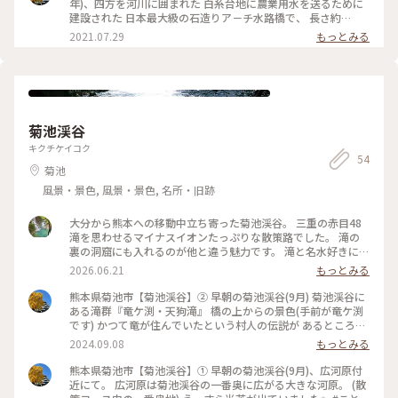
のため、12月から3月までは通潤橋の石材の凍結を防止するた
年)、四方を河川に囲まれた 白糸台地に農業用水を送るために
め行っていないそうなので、放水を見たい時は事前に通潤橋の
建設された 日本最大級の石造りア－チ水路橋で、 長さ約
HPで確認することをオススメします。 #通潤橋 #アーチ水路
76m、高さ約20.2mを誇ります。 事前に放水のスケジュールを
2021.07.29
もっとみる
橋 #熊本県 #山都町 #国宝 #国宝巡り #日本一周 #日本
確認する 必要があると思います。 2枚目は、通潤橋の上部(立
一周ドライブ旅
入禁止) ［放水時間］ 1日1回または2回 午後1時から(約15分)
※2回の場合 午前11時と午後1時から15分実施 2021.7.29撮影
#夏色さがし#通潤橋#熊本県#山都町
菊池渓谷
キクチケイコク
54
菊池
風景・景色, 風景・景色, 名所・旧跡
大分から熊本への移動中立ち寄った菊池渓谷。 三重の赤目48
滝を思わせるマイナスイオンたっぷりな散策路でした。 滝の
裏の洞窟にも入れるのが他と違う魅力です。 滝と名水好きには
堪らない渓谷でした。 やっぱり熊本は水がきれいですね。
2026.06.21
もっとみる
熊本県菊池市【菊池渓谷】② 早朝の菊池渓谷(9月) 菊池渓谷に
ある滝群『竜ケ渕・天狗滝』 橋の上からの景色(手前が竜ケ渕
です) かつて竜が住んでいたという村人の伝説が あるところか
ら『竜ケ渕』と呼ぶように なったそうです。 また、修練者が
2024.09.08
もっとみる
時折渓谷に降りてきては 岩場で身を洗い清めたことから、こ
の滝を 『天狗滝』と呼ぶようになったそうです。 #ことりっぷ
熊本県菊池市【菊池渓谷】① 早朝の菊池渓谷(9月)、広河原付
旅2024 #透明の世界 #菊池渓谷 #竜ケ渕・天狗滝 #熊本県 #菊
近にて。 広河原は菊池渓谷の一番奥に広がる大きな河原。 (散
池市