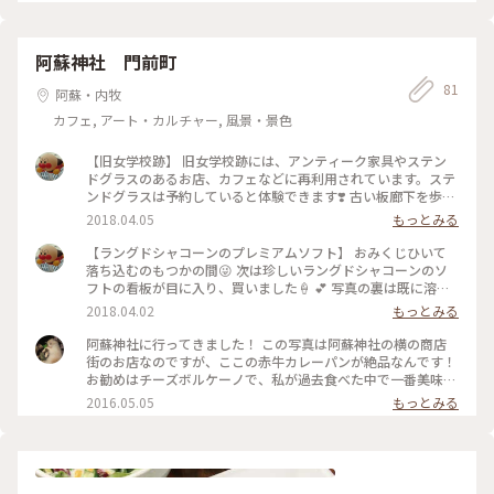
阿蘇神社 門前町
81
阿蘇・内牧
カフェ, アート・カルチャー, 風景・景色
【旧女学校跡】 旧女学校跡には、アンティーク家具やステン
ドグラスのあるお店、カフェなどに再利用されています。ステ
ンドグラスは予約していると体験できます❣️ 古い板廊下を歩く
とミシミシと音がします💦 でも、その音がまた素晴らしい！
2018.04.05
もっとみる
かなり古い造りの木造校舎ですが、趣きのある女子が好きそう
なお洒落スポットです✨✨ #ことりっぷ熊本 #熊本地震復興 #ス
【ラングドシャコーンのプレミアムソフト】 おみくじひいて
テンドグラス#旧女学校跡
落ち込むのもつかの間😜 次は珍しいラングドシャコーンのソ
フトの看板が目に入り、買いました🍦 💕 写真の裏は既に溶け
てますよ～ そしてラングドシャコーンの言葉に騙され(笑）買
2018.04.02
もっとみる
ったはいいが、ひと口かじると[グシャグシャ]と崩れ落ち、ソ
フトは溶けるし、急いで口の中へ😰😫😖 味わう暇なしでした
阿蘇神社に行ってきました！ この写真は阿蘇神社の横の商店
ーっ💦 #ことりっぷ熊本 #熊本地震復興 #ラングドシャコーン
街のお店なのですが、ここの赤牛カレーパンが絶品なんです！
のソフト
お勧めはチーズボルケーノで、私が過去食べた中で一番美味し
いカレーパンです！！ #阿蘇神社 #カフェ部 #わたしの街 #カ
2016.05.05
もっとみる
レーパン