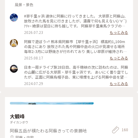
風景・景色
#草千里ヶ浜 連休に阿蘇に行ってきました。 大草原と阿蘇山、
放牧された馬を見に行きましたが、濃霧で何も見えない(ﾉ∀`)
ｱﾁｬｰ 絶景は翌日に持ち越しです。 阿蘇草千里乗馬クラブの馬
の餌の時間 一列に並び、餌はまだかと催促している馬もいて
2026.07.23
もっとみる
可愛かったです♡ #ひみつの絶景 #熊本 #阿蘇 #草千里 #馬
阿蘇で遊ぼう‪‪𖥧𖤣 熊本県阿蘇市 【草千里ヶ浜】 標高約1,100m
の高さにあり 放牧された馬や阿蘇中岳の火口が見渡せる場所
毎年2-3月には野焼きが行われており 美しい草原が維持されて
います * 7月中旬は夏のベストシーズン 新緑と青空が美しい 夏
2025.08.17
もっとみる
らしい景色が楽しめます✨️ 雨水が溜まってできる池は 人と比
較して大きいのが分かります * 私が訪れた時間、馬さんたちは
日本一周ドライブ旅28日目、高千穂峡の次に訪ねたのは、阿蘇
乗馬クラブのお仕事をしていました🐎 中岳の火口見学も予定
の山麓に広がる大草原・草千里ヶ浜です。 あいにく曇り空でし
していたのですが 噴火レベルが2に上がり 中止に🥲 現在はレ
たが、正面に阿蘇烏帽子岳、東に噴煙を上げる阿蘇中岳を望
ベル1へ下がり 見学も可能になっています また違う季節に再チ
み、目の前には大きな池と大草原を悠々と歩く馬の姿も眺めら
2024.07.29
もっとみる
ャレンジしたい #ゆるり夏時間 #九州 #熊本 #阿蘇 #阿蘇山 #草
れ、身も心も癒されました。 画像では、その雄大な景色を伝
千里ヶ浜 #草千里 #夏旅
えきれないのが残念です。 #阿蘇山 #草千里ヶ浜 #草千里
#日本一周 #日本一周ドライブ旅 #絶景めぐり #阿蘇市 #
熊本県
大観峰
ダイカンボウ
160
阿蘇五岳が横たわる阿蘇きっての景勝地
阿蘇・内牧