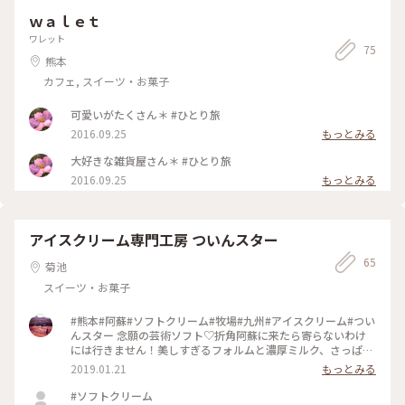
ｗａｌｅｔ
ワレット
75
熊本
カフェ, スイーツ・お菓子
可愛いがたくさん＊ #ひとり旅
2016.09.25
もっとみる
大好きな雑貨屋さん＊ #ひとり旅
2016.09.25
もっとみる
アイスクリーム専門工房 ついんスター
65
菊池
スイーツ・お菓子
#熊本#阿蘇#ソフトクリーム#牧場#九州#アイスクリーム#つい
んスター 念願の芸術ソフト♡折角阿蘇に来たら寄らないわけ
には行きません！美しすぎるフォルムと濃厚ミルク、さっぱり
したアイスクリーム。コーンを残しておけば、お代わりアイス
2019.01.21
もっとみる
が出来ます！
#ソフトクリーム