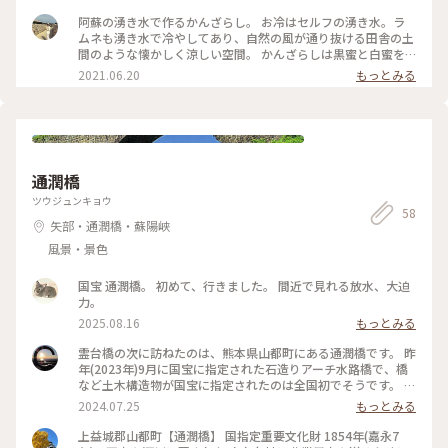
は、その木造校舎を利用したレトロなお店が６軒あります🏫✨
にピリッと爽やかな生姜蜜を足して味変が楽しめます🎶付け合
その中でもジブリに出てきそうな雰囲気の結は特別な存在感🌳
阿蘇の湧き水で作るかんざらし。 お冷はセルフの湧き水。ラ
わせはミニトマト🍅 ちなみに黒もあり、そちらは黒蜜ときな
昔は校長室だったと昔ご主人から聞いたような、聞かなかった
ムネも湧き水で冷やしてあり、自然の風が通り抜ける田舎の土
粉です🍵 敷地内に自生しているクレソンを練り込んだパスタ
ような…🤔笑 お冷はご自由に湧水をコップに注ぐスタイル！サ
間のような懐かしく涼しい空間。 かんざらしは黒蜜と白蜜を
や素麺も人気で、寒ざらしの緑色もヨモギと見せかけてクレソ
イダーやビールも湧水で冷えています😆🍻 今回は“かんざらし
選べて、きな粉をかけて頂きます。とても美味。 #熊本#旧女
2021.06.20
もっとみる
ンです🙆‍♀️ ヨモギより癖がないので子供もパクパク😋 寒い季節
（白）”を頂きました💕 白はシロップに浸った素朴な寒ざらし
学校跡#阿蘇#かんざらし#結#ご当地グルメ#かんざらしの店結
は炬燵や火鉢で暖をとりながら、煮麺やぜんざいも楽しめます
にピリッと爽やかな生姜蜜を足して味変が楽しめます🎶付け合
#おもちずき#Ayuのおやつ
よ🍂 #私のことりっぷ2022#Myことりっぷ#アートみたいな景
わせはミニトマト🍅 ちなみに黒もあり、そちらは黒蜜ときな
色#阿蘇#ドライブ#甘味処#軽食#自然#湧水#ふるカフェ#明治
粉です🍵 敷地内に自生しているクレソンを練り込んだパスタ
#昭和#レトロ#木造校舎#女学校#リノベーション#クレソン#レ
や素麺も人気で、寒ざらしの緑色もヨモギと見せかけてクレソ
トロ探訪#甘いもの巡り#子どもと一緒
ンです🙆‍♀️ ヨモギより癖がないので子供もパクパク😋 寒い季節
通潤橋
は炬燵や火鉢で暖をとりながら、煮麺やぜんざいも楽しめます
よ🍂 #阿蘇#ドライブ#甘味処#軽食#自然#湧水#ふるカフェ#明
ツウジュンキョウ
治#昭和#レトロ#木造校舎#女学校#リノベーション#レトロ探
58
矢部・通潤橋・蘇陽峡
訪#甘いもの巡り#子どもと一緒
風景・景色
国宝 通潤橋。 初めて、行きました。 間近で見れる放水、大迫
力。
2025.08.16
もっとみる
霊台橋の次に訪ねたのは、熊本県山都町にある通潤橋です。 昨
年(2023年)9月に国宝に指定された石造りアーチ水路橋で、橋
など土木構造物が国宝に指定されたのは全国初でそうです。 訪
ねた5月末は、残念ながら橋上からの放水は行われていません
2024.07.25
もっとみる
でしたが、真下からみる美しいアーチ橋に魅了されました。
ちなみに、橋上からの放水は、5月から7月中旬までは農地灌漑
上益城郡山都町【通潤橋】 国指定重要文化財 1854年(嘉永7