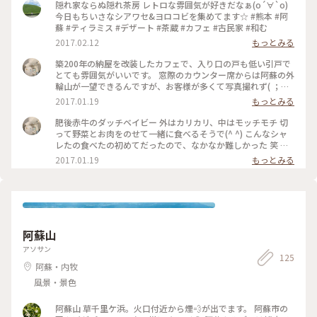
隠れ家ならぬ隠れ茶房 レトロな雰囲気が好きだなぁ(о´∀`о)
今日もちいさなシアワセ&ヨロコビを集めてます☆ #熊本 #阿
蘇 #ティラミス #デザート #茶蔵 #カフェ #古民家 #和む
2017.02.12
もっとみる
築200年の納屋を改装したカフェで、入り口の戸も低い引戸で
とても雰囲気がいいです。 窓際のカウンター席からは阿蘇の外
輪山が一望できるんですが、お客様が多くて写真撮れず( ；
∀；) ぜひまた行きたい！ ＊ #阿蘇 #カフェ #ランチ #古民家
2017.01.19
もっとみる
肥後赤牛のダッチベイビー 外はカリカリ、中はモッチモチ 切
って野菜とお肉をのせて一緒に食べるそうで(^ ^) こんなシャ
レたの食べたの初めてだったので、なかなか難しかった 笑 ＊
#阿蘇 #ランチ #カフェ #古民家
2017.01.19
もっとみる
阿蘇山
アソサン
125
阿蘇・内牧
風景・景色
阿蘇山 草千里ケ浜。火口付近から煙💨が出でます。 阿蘇市の