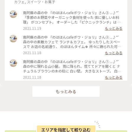
カフェ, スイーツ・お菓子
南阿蘇の森の中 『のほほんcafeボワ・ジョリ』さん③ ...♪*ﾟ
「季節のお野菜やオーガニック食材を使った 体に優しいお料
理」 がコンセプト。 オーダーした「ピクニックランチ」は キ
ッシュにパン それに 彩り豊かなお野菜もりもり。 ラタントレ
2021.11.19
もっとみる
ーがピクニック気分。 ♪♪ 白い窓。レースのカーテン。 ゆっ
たりした籐の椅子。 ドライフラワーに 絵本。 大好きの詰まっ
南阿蘇の森の中 『のほほんcafeボワ・ジョリ』さん② ...♪*ﾟ
たカフェです☕*° #熊本県 #南阿蘇 #のほほんカフェボアジョ
森の中の素敵カフェで ランチ＆カフェ。 ゆったりしたスペー
リ #オーガニック食材を使ったお料理 #森の中のカフェ #飾ら
スで お店の名前通り、 のほほんタイム🍀 所々に飾られた可愛
れた雑貨も可愛い #私のことりっぷ #秋日和
い雑貨に キョロキョロしながら😊 ♪♪ 栗🌰のケーキは とろり
2021.11.18
もっとみる
とした生クリームと 栗の相性がたまらない(୨୧ᵕ̤ᴗᵕ̤) チーズケー
キも ハズせない絶品です☕️ #熊本県 #南阿蘇 #のほほんカフェ
南阿蘇の森の中 『のほほんcafeボワ・ジョリ』さん① ...♪*ﾟ
ボアジョリ #オーガニック食材を使ったお料理 #森の中のカフ
森の中に現れる山小屋。 雨に降られ、慌ててドアを開くと ナ
ェ #飾られた雑貨も可愛い #私のことりっぷ #秋日和
チュラルブラウンの木の柱に 白い壁。 大きなストーブ。 白い
籐椅子がゆったり置かれて。 ここは カントリーな世界観満載
2021.11.18
もっとみる
の 素敵カフェ✿◔‿◔✿ ♪♪ ふと目につく雑貨にも 心惹かれ。
あ、そうだ💡´- 小さな鳥かご、 おうちでも 真似してみよう✨
#熊本県 #南阿蘇 #のほほんカフェボアジョリ #オーガニック食
もっとみる
材を使ったお料理 #森の中のカフェ #飾られた雑貨も可愛い #
私のことりっぷ #秋日和
エリアを指定して絞り込む