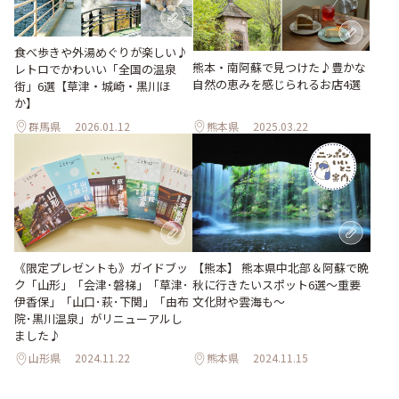
食べ歩きや外湯めぐりが楽しい♪
熊本・南阿蘇で見つけた♪豊かな
レトロでかわいい「全国の温泉
自然の恵みを感じられるお店4選
街」6選【草津・城崎・黒川ほ
か】
群馬県
2026.01.12
熊本県
2025.03.22
《限定プレゼントも》ガイドブッ
【熊本】 熊本県中北部＆阿蘇で晩
ク「山形」「会津･磐梯」「草津･
秋に行きたいスポット6選〜重要
伊香保」「山口･萩･下関」「由布
文化財や雲海も〜
院･黒川温泉」がリニューアルし
ました♪
山形県
2024.11.22
熊本県
2024.11.15