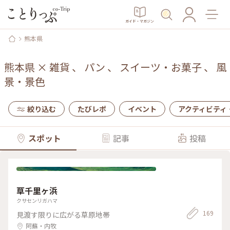
ガイド・マガジン
熊本県
熊本県
×
雑貨
、
パン
、
スイーツ・お菓子
、
風
景・景色
絞り込む
たびレポ
イベント
アクティビティ
スポット
記事
投稿
草千里ヶ浜
クサセンリガハマ
169
見渡す限りに広がる草原地帯
阿蘇・内牧