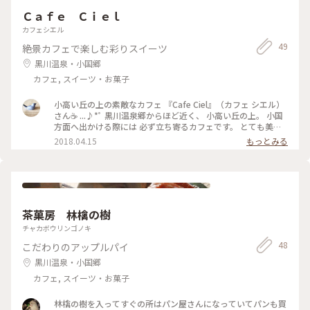
す)。歩いている間も潮がどんどん引いて道が延びていくのを
Ｃａｆｅ Ｃｉｅｌ
実感できました。 ・ 雲仙普賢岳が目の前にくっきり見える快
晴の空。 島原半島までこのまま歩いて行けそうに思えてきち
カフェシエル
ゃうほどでした。 周辺は住吉海岸公園として整備されていま
49
絶景カフェで楽しむ彩りスイーツ
す。 ワンピース銅像シリーズのジンベエがここにいて門松まで
設置されていました。 #長部田海床路 #住吉海岸公園 #宇土市
黒川温泉・小国郷
#宇土 #熊本 #有明海 #開運旅
カフェ, スイーツ・お菓子
小高い丘の上の素敵なカフェ 『Cafe Ciel』（カフェ シエル）
さん☕️ ...♪*ﾟ 黒川温泉郷からほど近く、 小高い丘の上。 小国
方面へ出かける際には 必ず立ち寄るカフェです。 とても美味
しいケーキが頂けます。 きっちり丁寧で上品✨ 今回は ダーク
2018.04.15
もっとみる
チェリーに惹かれて。 バニラムースとチョコレートムース・
スポンジが調和していました♪ 本棚には数冊の本。 ケーキと
紅茶と ターシャ・テューダーさんの絵本。 まったり午後のテ
ィータイムです( *ˊᵕˋ)❅॰ॱ #小国#黒川温泉近く#お茶時間 #季
節の果物を使ったフレッシュケーキ #ナチュラルな木と白を基
調とした店内 #ランチも美味しい #小高い丘の上#見晴らし抜
茶菓房 林檎の樹
群 #車で急勾配の坂を登る
チャカボウリンゴノキ
48
こだわりのアップルパイ
黒川温泉・小国郷
カフェ, スイーツ・お菓子
林檎の樹を入ってすぐの所はパン屋さんになっていてパンも買