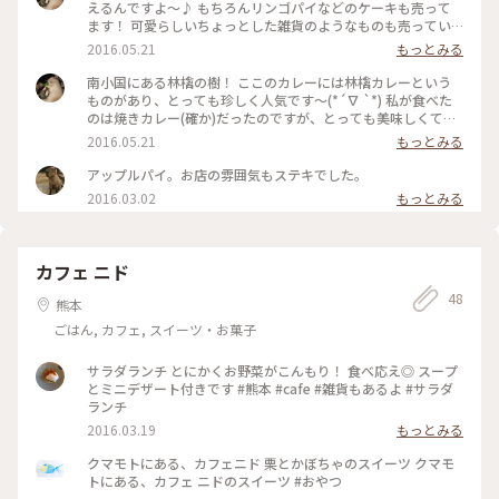
えるんですよ〜♪ もちろんリンゴパイなどのケーキも売って
ます！ 可愛らしいちょっとした雑貨のようなものも売ってい
たような....！ #林檎の樹 #わたしの街 #パン #林檎の樹
2016.05.21
もっとみる
南小国にある林檎の樹！ ここのカレーには林檎カレーという
ものがあり、とっても珍しく人気です〜(*´∇ `*) 私が食べた
のは焼きカレー(確か)だったのですが、とっても美味しくて食
べ応え抜群でした♪ もう営業再開してるならまた行きたいで
2016.05.21
もっとみる
すね〜！ #わたしの街 #林檎の樹 #カレー
アップルパイ。お店の雰囲気もステキでした。
2016.03.02
もっとみる
カフェ ニド
48
熊本
ごはん, カフェ, スイーツ・お菓子
サラダランチ とにかくお野菜がこんもり！ 食べ応え◎ スープ
とミニデザート付きです #熊本 #cafe #雑貨もあるよ #サラダ
ランチ
2016.03.19
もっとみる
クマモトにある、カフェニド 栗とかぼちゃのスイーツ クマモ
トにある、カフェ ニドのスイーツ #おやつ