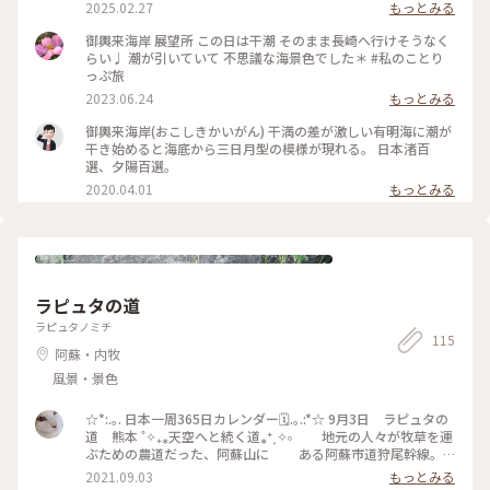
2025.02.27
もっとみる
御輿来海岸 展望所 この日は干潮 そのまま長崎へ行けそうなく
らい♩ 潮が引いていて 不思議な海景色でした＊ #私のことり
っぷ旅
2023.06.24
もっとみる
御輿来海岸(おこしきかいがん) 干満の差が激しい有明海に潮が
干き始めると海底から三日月型の模様が現れる。 日本渚百
選、夕陽百選。
2020.04.01
もっとみる
ラピュタの道
ラピュタノミチ
115
阿蘇・内牧
風景・景色
☆*:.｡. 日本一周365日カレンダー🗓.｡.:*☆ 9月3日 ラピュタの
道 熊本 ˚✧₊⁎天空へと続く道⁎⁺˳✧༚ 地元の人々が牧草を運
ぶための農道だった、阿蘇山に ある阿蘇市道狩尾幹線。
断崖絶壁の上に縫うように続 くその姿から『ラピュタの
2021.09.03
もっとみる
道』と呼ばれるようになっ た。 阿蘇山の雄大なとこ