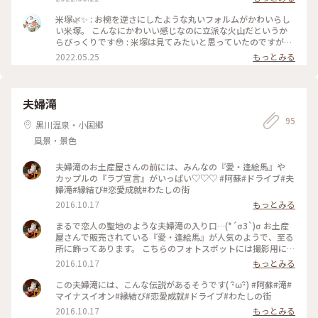
囲をぐるりと回ってその 姿を楽しもう。 可愛い緑の丘で
すね。3300年前とか、いつ？って思うような前の火山ででき
米塚🌿✨ : お椀を逆さにしたような丸いフォルムがかわいらし
たなんて、自然ってすごいですね。 #熊本#米塚
い米塚。 こんなにかわいい感じなのに立派な火山だというか
らびっくりです😳 : 米塚は見てみたいと思っていたのですが、
草千里ヶ浜に行く途中は、急に現れてカメラは後部座席のバッ
2022.05.25
もっとみる
グの中😢 後ろから数台車が来ていて停まれそうになかったの
で、帰りもまた同じ道を通ることにかけて通過🚗 : しかし、帰
り道は次の目的地へ向かうため、違う道路を走ることに😱
「もう米塚見られないー😭」と思って、がっかりしていたら、
夫婦滝
行きほど近くではありませんが、米塚から少し離れた道を通る
95
ことができました！ また急に現れたので、慌ててスマホを連
黒川温泉・小国郷
写して撮りました📷 3枚目は草千里展望デッキから見下ろすか
風景・景色
たちで小さく見える米塚です。 : どの写真もちょっと小さめで
すが、かわいい米塚を撮ることができてよかったです😊 甘い
もの大好き、プリン大好きな私には米塚の形がプリン🍮に見え
夫婦滝のお土産屋さんの前には、みんなの『愛・逢絵馬』や
てしまい、ずっと「プリン🍮だー！」と言ってました(笑) ずっ
カップルの『ラブ宣言』がいっぱい♡♡♡ #阿蘇#ドライブ#夫
と見ているとプリン🍮に見えませんか？(笑) : 📷2022.4.30 Sat.
婦滝#縁結び#恋愛成就#わたしの街
: #ヒーリング旅 #Myことりっぷ #春風さんぽ #阿蘇 #ドライブ
2016.10.17
もっとみる
#米塚 #みどり #自然 #癒される #プリンみたい #かわいい #フ
ォルム #草原 #初めての #熊本 #milkのミルキーな毎日
まるで恋人の聖地のような夫婦滝の入り口…(*´σЗ`)σ お土産
屋さんで販売されている『愛・逢絵馬』が人気のようで、至る
所に飾ってあります。 こちらのフォトスポットには撮影用に手
作り感溢れるカメラ台&フォトプロップスも用意されていまし
2016.10.17
もっとみる
た♡ #阿蘇#ドライブ#夫婦滝#縁結び#恋愛成就#わたしの街
この夫婦滝には、こんな伝説があるそうです( ･ิω･ิ) #阿蘇#滝#
マイナスイオン#縁結び#恋愛成就#ドライブ#わたしの街
2016.10.17
もっとみる