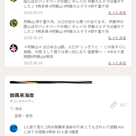
田んぼがパッチワークの様に キレイ😍 阿蘇カルデラは雄大で
した♪ #熊本県 #阿蘇山 #阿蘇カルデラ #草千里ケ浜
2026.05.19
もっとみる
阿蘇山 草千里ケ浜。火口付近から煙💨が出でます。 阿蘇市の
田んぼがパッチワークの様に キレイ😍 阿蘇カルデラは雄大で
した♪ #熊本県 #阿蘇山 #阿蘇カルデラ #草千里ケ浜
2026.05.19
もっとみる
＊阿蘇山＊ 迫力ある山肌、火口が くっきりと ・ この後すぐに
強風、大雨 そして周りは真っ白になり 退避壕へ ・ #ゆるり夏
時間#阿蘇山#熊本
2025.06.16
もっとみる
御輿来海岸
オコシキカイガン
117
熊本
風景・景色
1人旅で見た 2月の御輿来海岸の干潟 とてもきれいで感動 #は
じめての投稿 #熊本 #1人旅 #絶景