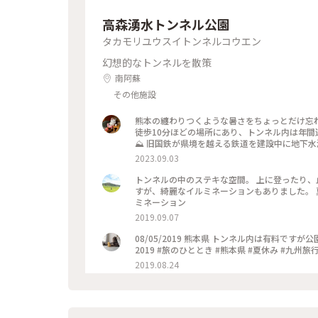
高森湧水トンネル公園
タカモリユウスイトンネルコウエン
幻想的なトンネルを散策
南阿蘇
その他施設
熊本の纏わりつくような暑さをちょっとだけ忘
徒歩10分ほどの場所にあり、トンネル内は年間
⛰️ 旧国鉄が県境を越える鉄道を建設中に地下
となり、その跡地にできたのが高森湧水トンネル
2023.09.03
この季節は地元の方々が制作された七夕飾りがト
されているようなので、また違った雰囲気が楽しめそうです🎄🎅 #カメラ旅#私のこ
トンネルの中のステキな空間。 上に登ったり
#ドライブ#さんぽ#トンネル#水源#公園#子ど
すが、綺麗なイルミネーションもありました。 夏
ミネーション
2019.09.07
08/05/2019 熊本県 トンネル内は有料で
2019.08.24