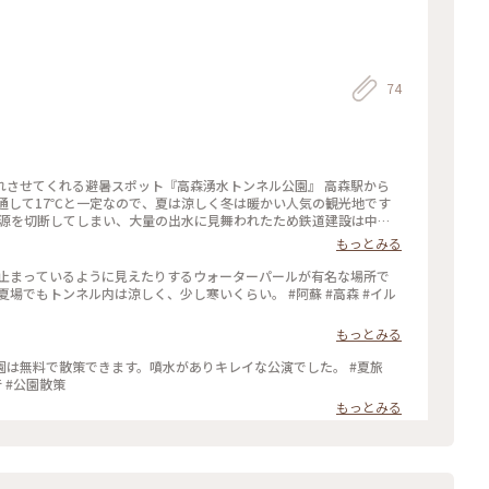
74
れさせてくれる避暑スポット『高森湧水トンネル公園』 高森駅から
通して17℃と一定なので、夏は涼しく冬は暖かい人気の観光地です
水源を切断してしまい、大量の出水に見舞われたため鉄道建設は中止
公園ということでトンネル内には毎分32tもの水が湧いています🌊
もっとみる
ンネルを明るく幻想的に照らしていました🎋 冬もイベントが開催
とりっぷ旅#美しい町#阿蘇#高森
、止まっているように見えたりするウォーターパールが有名な場所で
もと一緒
場でもトンネル内は涼しく、少し寒いくらい。 #阿蘇 #高森 #イル
もっとみる
すが公園は無料で散策できます。噴水がありキレイな公演でした。 #夏旅
2019 #旅のひととき #熊本県 #夏休み #九州旅行 #公園散策
もっとみる