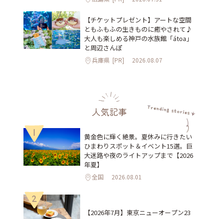
【チケットプレゼント】アートな空間
ともふもふの生きものに癒やされて♪
大人も楽しめる神戸の水族館「átoa」
と周辺さんぽ
兵庫県
[PR]
2026.08.07
人気記事
1
黄金色に輝く絶景。夏休みに行きたい
ひまわりスポット＆イベント15選。巨
大迷路や夜のライトアップまで【2026
年夏】
全国
2026.08.01
2
【2026年7月】東京ニューオープン23