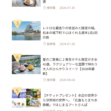
選
東京都
2026.07.30
3
レトロな蔵造りの街並みと国宝の城。
松本の城下町で心ほぐれる週末1泊2日
の旅
長野県
2026.07.28
4
夏のご褒美に♪東京ホテル限定かき氷
41選。ラグジュアリーな空間で味わう
大人のひんやりスイーツ【2026年最
新】
東京都
2026.08.04
5
【チケットプレゼント】水辺の世界か
ら浮世絵の世界へ。「広島もとまち水
族館」ではじまるアートさんぽ