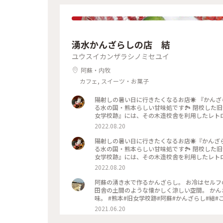
湧水かんざらしの店 結
ユウスイカンザラシノミセユイ
阿蘇・内牧
カフェ, スイーツ・お菓子
陽射しの暑い日に行きたくなるお店☀️ 『かん
る水の国・熊本らしい甘味処です🏞 閉校した
女学校跡』には、その木造校舎を利用したレトロ
の結は特別な存在感🌳 昔は校長室だったとご
2022.08.20
水をコップに注ぐスタイル！サイダーやビールも湧
💕 白はシロップに浸った素朴な寒ざらしにピ
陽射しの暑い日に行きたくなるお店☀️『かんざ
トマト🍅 ちなみに黒もあり、そちらは黒蜜と
る水の国・熊本らしい甘味処です🏞 閉校した
麺も人気で、寒ざらしの緑色もヨモギと見せかけてク
女学校跡』には、その木造校舎を利用したレトロ
季節は炬燵や火鉢で暖をとりながら、煮麺やぜんざいも楽しめますよ🍂 #私のこ
の結は特別な存在感🌳 昔は校長室だったと昔
2022.08.20
トみたいな景色#阿蘇#ドライブ#甘味処#軽食#
湧水をコップに注ぐスタイル！サイダーやビールも
ーション#クレソン#レトロ探訪#甘いもの巡り
た💕 白はシロップに浸った素朴な寒ざらしに
阿蘇の湧き水で作るかんざらし。 お冷はセル
ニトマト🍅 ちなみに黒もあり、そちらは黒蜜
田舎の土間のような懐かしく涼しい空間。 か
素麺も人気で、寒ざらしの緑色もヨモギと見せかけて
味。 #熊本#旧女学校跡#阿蘇#かんざらし#
い季節は炬燵や火鉢で暖をとりながら、煮麺やぜんざいも楽しめますよ🍂 #
2021.06.20
#ふるカフェ#明治#昭和#レトロ#木造校舎#女