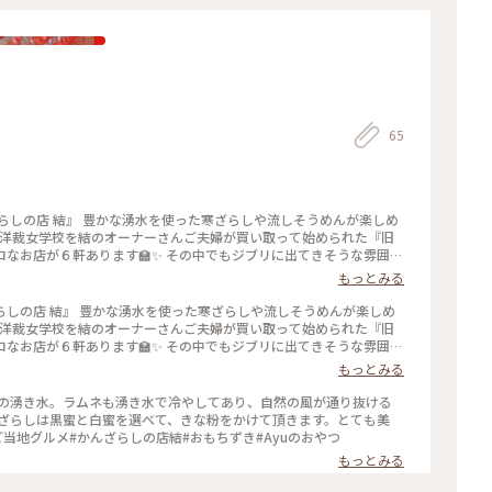
65
ざらしの店 結』 豊かな湧水を使った寒ざらしや流しそうめんが楽しめ
旧洋裁女学校を結のオーナーさんご夫婦が買い取って始められた『旧
なお店が６軒あります🏫✨ その中でもジブリに出てきそうな雰囲気
主人から聞いたような、聞かなかったような…🤔笑 お冷はご自由に湧
もっとみる
水で冷えています😆🍻 今回は“かんざらし（白）”を頂きました
リッと爽やかな生姜蜜を足して味変が楽しめます🎶付け合わせはミニ
らしの店 結』 豊かな湧水を使った寒ざらしや流しそうめんが楽しめ
きな粉です🍵 敷地内に自生しているクレソンを練り込んだパスタや素
旧洋裁女学校を結のオーナーさんご夫婦が買い取って始められた『旧
レソンです🙆‍♀️ ヨモギより癖がないので子供もパクパク😋 寒い
なお店が６軒あります🏫✨ その中でもジブリに出てきそうな雰囲気
とりっぷ2022#Myことりっぷ#アー
ご主人から聞いたような、聞かなかったような…🤔笑 お冷はご自由に
もっとみる
自然#湧水#ふるカフェ#明治#昭和#レトロ#木造校舎#女学校#リノベ
湧水で冷えています😆🍻 今回は“かんざらし（白）”を頂きまし
#子どもと一緒
ピリッと爽やかな生姜蜜を足して味変が楽しめます🎶付け合わせはミ
フの湧き水。ラムネも湧き水で冷やしてあり、自然の風が通り抜ける
ときな粉です🍵 敷地内に自生しているクレソンを練り込んだパスタや
んざらしは黒蜜と白蜜を選べて、きな粉をかけて頂きます。とても美
クレソンです🙆‍♀️ ヨモギより癖がないので子供もパクパク😋 寒
結#ご当地グルメ#かんざらしの店結#おもちずき#Ayuのおやつ
阿蘇#ドライブ#甘味処#軽食#自然#湧水
もっとみる
学校#リノベーション#レトロ探訪#甘いもの巡り#子どもと一緒