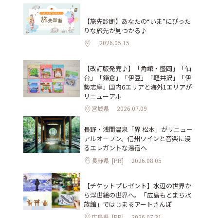
【旅先診断】あなたの“いま”にぴった
りな旅先が見つかる♪
2026.05.15
【改訂版発売♪】「角館・盛岡」「仙
台」「鎌倉」「伊豆」「軽井沢」「伊
勢志摩」国内6エリアと海外1エリアが
リニューアル
宮城県
2026.07.09
長野・浅間温泉「界 松本」がリニュー
アルオープン。信州ワインと音楽に浸
るエレガントな湯宿へ
長野県
[PR]
2026.08.05
【チケットプレゼント】水辺の世界か
ら浮世絵の世界へ。「広島もとまち水
族館」ではじまるアートさんぽ
広島県
[PR]
2026.07.31