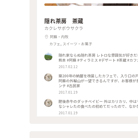
隠れ茶房 茶蔵
カクレサボウサクラ
阿蘇・内牧
カフェ, スイーツ・お菓子
隠れ家ならぬ隠れ茶房 レトロな雰囲気が好きだなぁ(о´∀`о) 今日もちいさなシアワセ&
熊本 #阿蘇 #ティラミス #デザート #茶蔵 #カフ
2017.02.12
築200年の納屋を改装したカフェで、入り口の
阿蘇の外輪山が一望できるんですが、お客様が多くて写真撮れず
ンチ #古民家
2017.01.19
肥後赤牛のダッチベイビー 外はカリカリ、中はモ
2017.01.19