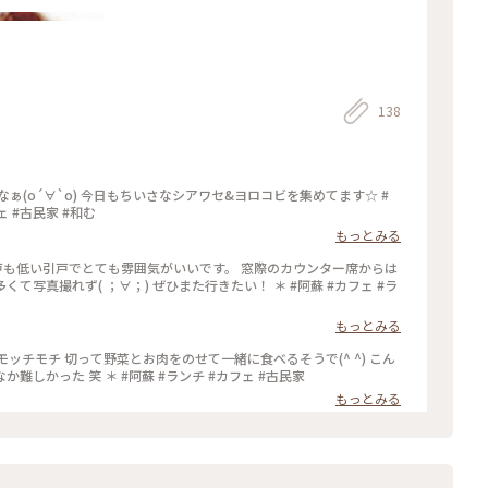
138
ヨロコビを集めてます☆ #
ェ #古民家 #和む
もっとみる
戸も低い引戸でとても雰囲気がいいです。 窓際のカウンター席からは
( ；∀；) ぜひまた行きたい！ ＊ #阿蘇 #カフェ #ラ
もっとみる
ッチモチ 切って野菜とお肉をのせて一緒に食べるそうで(^ ^) こん
なシャレたの食べたの初めてだったので、なかなか難しかった 笑 ＊ #阿蘇 #ランチ #カフェ #古民家
もっとみる