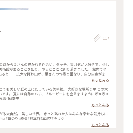
ン
117
館があることを知り、やっとここに辿り着きました。 館内でゆ
出ると…… 広大な阿蘇山が、葉さんの作品と重なり、自分自身がまる
もっとみる
旅 #ことりっぷ熊本 #過去pic
に🌟🌟🌟 #
な場所#散歩
もっとみる
ayforkyushu #道のり#絶景#熊本#絵本#空#そよぐ
もっとみる