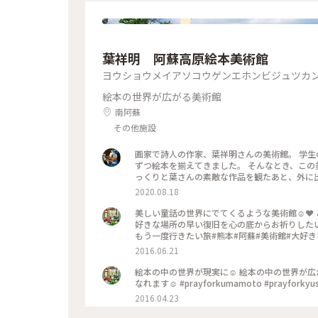
葉祥明 阿蘇高原絵本美術館
ヨウショウメイアソコウゲンエホンビジュツカ
絵本の世界が広がる美術館
南阿蘇
その他施設
画家で詩人の作家、葉祥明さんの美術館。 学生の時から葉さんの描かれる色合い、タッチ、雰囲気が大好きで、少し
ずつ絵本を揃えてきました。 そんなとき、この美術
っくりと葉さんの素敵な作品を観たあと、外に
で絵本の世界にいるようでした。 カフェも併設され、この風景を見ながらのんびりと過ごすことができます。絵本や
2020.08.18
グッズの販売もあります。 #わたしの
美しい童話の世界にでてくるような美術館☺︎❤︎ とても美しい丘の上にたっている美術館。 大好きな場所☺︎❤︎ この大
好きな場所の早い復旧を心の底からお祈りしたいです。 夏には奇跡のハチ、ブルービーにも会えますよう
もう一度行きたい旅#熊本#阿蘇#美術館#大好き
2016.06.21
絵本の中の世界が現実に☺︎ 絵本の中の世界が広がる大自然。 美しい世界。 きっと訪れた人はみんな幸せな気持ちに
なれます☺︎ #prayforkumamoto #pr
2016.04.23