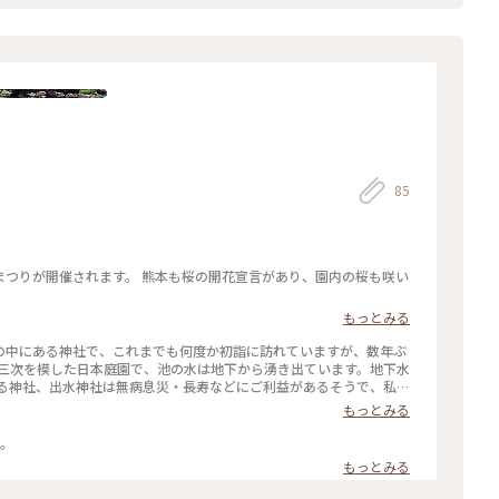
85
園まつりが開催されます。 熊本も桜の開花宣言があり、園内の桜も咲い
もっとみる
園)の中にある神社で、これまでも何度か初詣に訪れていますが、数年ぶ
十三次を模した日本庭園で、池の水は地下から湧き出ています。地下水
ずる神社、出水神社は無病息災・長寿などにご利益があるそうで、私も
ました。 ・ 1枚目は境内の木の洞になぜかひっそりと鎮座していた
もっとみる
中、宝物を発見した気分になりました。 そのほかは水前寺公園内の
り、水鳥が仲良く泳いでいたり…平和な空気が流れていました。 ※水
中。
お正月3が日は、初詣のため無料開園のようです。 #出水神社 #初詣
もっとみる
運旅