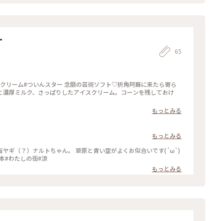
ー
65
スクリーム#ついんスター 念願の芸術ソフト♡折角阿蘇に来たら寄ら
と濃厚ミルク、さっぱりしたアイスクリーム。コーンを残しておけ
もっとみる
もっとみる
ヤギ（？）ナルトちゃん。 草原と青い空がよくお似合いです(´ω`)
本#わたしの街#涼
もっとみる