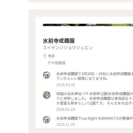
水前寺成趣園
スイゼンジジョウジュエン
熊本
その他施設
水前寺成趣園で3月28日・29日に水前寺成趣
ていたらいい散策になりますね。
2026.03.26
初詣は出水神社へ⛩️ 水前寺公園(水前寺成趣
りに参拝しました。 水前寺成趣園は東海道五
が豊富な熊本らしい公園です。 そんな水の出
今年1年、健康に過ごせるように決意表明してき
2026.01.04
小さなアヒルちゃんたち。みんなが素通りする
様子です。白いサザンカの花がハートに見えた
水前寺成趣園でLux Night KUMAMOTOが開催
前寺公園は通常400円の入園料がかかりますが、
2025.11.29
#水前寺公園 #水前寺成趣園 #水前寺 #熊本 #開