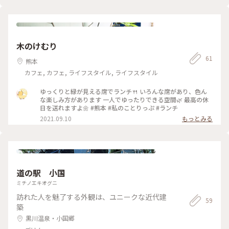
満足でした♡ #古民家カフェ#ホットサンド#コーヒー#駅前#テ
すが、イートインスペースもあります。 定番メニューはホット
イクアウトOK#とっておきの旅#夏色さがし#ことりっぷ熊本#
ドッグやキューバサンドということでしたが、帰宅前の微妙な
わたしの街
時間だったので小腹を満たすためホットコーヒーをテイクアウ
トしました♪ アルコールメニューなどもあり、大人の隠れ家
的カフェ。 今度はフードメニューを頂きに行くぞ〜(･ω･｡)ﾉ=з
木のけむり
#カフェ#犬#テイクアウト#サンドイッチ#ホットドッグ#珈琲#
コーヒー#古民家#リノベーション#レトロ#ことりっぷ熊本
61
熊本
カフェ, カフェ, ライフスタイル, ライフスタイル
ゆっくりと緑が見える席でランチ🍴 いろんな席があり、色ん
な楽しみ方があります 一人でゆったりできる空間🌿 最高の休
日を送れますよ🌼 #熊本 #私のことりっぷ #ランチ
2021.09.10
もっとみる
道の駅 小国
ミチノエキオグニ
訪れた人を魅了する外観は、ユニークな近代建
59
築
黒川温泉・小国郷