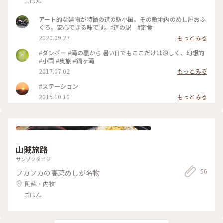
ごはん
アート的な建物が特徴の道の駅小国。その敷地内のめし屋おふ
くろ。安心できる味です。#道の駅 #定食
2020.09.27
もっとみる
#ダンボー #滝の裏から 暑い日でもここだけは涼しく、幻想的
#小国 #奥旅 #鍋ヶ滝
2017.07.02
もっとみる
#ステーション
2015.10.10
もっとみる
山賊旅路
サンゾクタビジ
56
フカフカの高菜めしが名物
阿蘇・内牧
ごはん