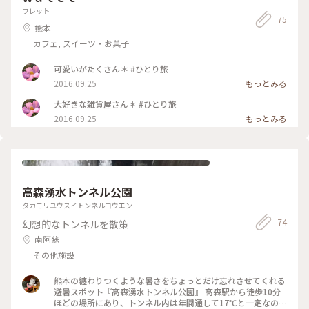
もおかわりまでしちゃって。。 ・ お腹いっぱいなのと暖かく
しむ間に具材や地鶏が少しずつ食べ頃になります。 ・ 色んな
ワレット
ぽかぽかした落ち着いた店内でこのまま昼寝したいくらいでし
75
味噌があり、従業員さんが この味噌をこの具材に付けてくだ
熊本
た。 ・ 平日ですが、お客さんもけっこう入ってたので土日は
さい。と説明もしてくれました¨̮ 田楽も焼きおにぎりも地鶏
予約必須かも知れません❁⃘*.ﾟ また行きたいなぁ。 ・ 高森 田
も…美味しくて止まらない！！ 色んな味の味噌と具材が本当に
カフェ, スイーツ・お菓子
楽の里 みなさんも ぜひ･.｡* ・ #熊本#阿蘇#高森町 #田楽の里 #
合います。 ヤマメの串焼も周りを気にせずかぶり付きました…
田楽 #熊本観光 #熊本ごはん #熊本巡り #阿蘇巡り
笑 おにぎりもおかわりまでしちゃって。。 ・ お腹いっぱいな
可愛いがたくさん＊ #ひとり旅
のと暖かくぽかぽかした落ち着いた店内でこのまま昼寝したい
2016.09.25
もっとみる
くらいでした。 ・ 平日ですが、お客さんもけっこう入ってた
ので土日は予約必須かも知れません❁⃘*.ﾟ また行きたいなぁ。
大好きな雑貨屋さん＊ #ひとり旅
・ 高森 田楽の里 みなさんも ぜひ･.｡* #熊本県#高森町 #田楽の
2016.09.25
もっとみる
里 #わたしの故郷 #小さな秋
高森湧水トンネル公園
タカモリユウスイトンネルコウエン
74
幻想的なトンネルを散策
南阿蘇
その他施設
熊本の纏わりつくような暑さをちょっとだけ忘れさせてくれる
避暑スポット『高森湧水トンネル公園』 高森駅から徒歩10分
ほどの場所にあり、トンネル内は年間通して17℃と一定なの