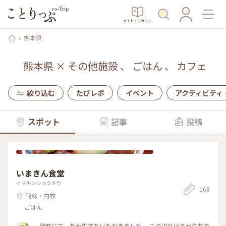
ガイド・マガジン
熊本県
熊本県
×
その他施設
、
ごはん
、
カフェ
絞り込む
たびレポ
イベント
アクティビティ
スポット
記事
投稿
いまきん食堂
イマキンショクドウ
169
阿蘇・内牧
ごはん
阿蘇にて、あか牛丼をいただきました。 この辺りはあか牛丼を