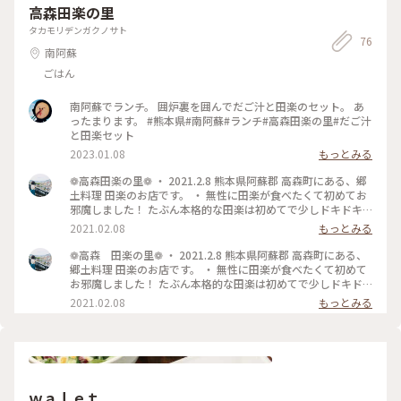
高森田楽の里
タカモリデンガクノサト
76
南阿蘇
ごはん
南阿蘇でランチ。 囲炉裏を囲んでだご汁と田楽のセット。 あ
ったまります。 #熊本県#南阿蘇#ランチ#高森田楽の里#だご汁
と田楽セット
2023.01.08
もっとみる
❁高森田楽の里❁ ・ 2021.2.8 熊本県阿蘇郡 高森町にある、郷
土料理 田楽のお店です。 ・ 無性に田楽が食べたくて初めてお
邪魔しました！ たぶん本格的な田楽は初めてで少しドキドキ
で入店。 そんなドキドキが吹き飛ぶくらい元気な従業員のみ
2021.02.08
もっとみる
なさんの案内と、田舎のおばぁちゃん家に帰ってきたような安
心する古民家風の店内にほっこりすぐ落ち着きました♪ ・ さ
❁高森 田楽の里❁ ・ 2021.2.8 熊本県阿蘇郡 高森町にある、
っそく炭に火をつけてもらいながら、メニュー選び。おすすめ
郷土料理 田楽のお店です。 ・ 無性に田楽が食べたくて初めて
メニューも教えてくれます。 2人で「田楽定食」、「炭火鶏焼
お邪魔しました！ たぶん本格的な田楽は初めてで少しドキド
定食」を注文。 どちらも おにぎり、だご汁おかわり自由です¨̮
キで入店。 そんなドキドキが吹き飛ぶくらい元気な従業員の
2021.02.08
もっとみる
・ 串に刺さった具材が食べ頃になる間にも、郷土料理が出て
みなさんの案内と、田舎のおばぁちゃん家に帰ってきたような
きます。 これがまた全部美味しい…！郷土料理を楽しむ間に具
安心する古民家風の店内にほっこりすぐ落ち着きました♪ ・
材や地鶏が少しずつ食べ頃になります。 ・ 色んな味噌があ
さっそく炭に火をつけてもらいながら、メニュー選び。おすす
り、従業員さんが この味噌をこの具材に付けてください。と
めメニューも教えてくれます。 2人で「田楽定食」、「炭火鶏
説明もしてくれました¨̮ 田楽も焼きおにぎりも地鶏も…美味し
焼定食」を注文。 どちらも おにぎり、だご汁おかわり自由で
くて止まらない！！ 色んな味の味噌と具材が本当に合います。
す¨̮ ・ 串に刺さった具材が食べ頃になる間にも、美味しい郷土
ｗａｌｅｔ
ヤマメの串焼も周りを気にせずかぶり付きました…笑 おにぎり
料理が出てきます。 これがまた全部美味しい…！郷土料理を楽