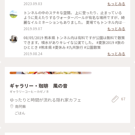
で、夏は涼しく冬は暖かい人気の観光地です⛰️ 旧国鉄が県境
2023.09.03
もっとみる
を越える鉄道を建設中に地下水源を切断してしまい、大量の出
水に見舞われたため鉄道建設は中止となり、その跡地にできた
トンネルの中のステキな空間。 上に登ったり、止まっている
のが高森湧水トンネル公園ということでトンネル内には毎分
ように見えたりするウォーターパールが有名な場所ですが、綺
32tもの水が湧いています🌊 この季節は地元の方々が制作され
麗なイルミネーションもありました。 夏場でもトンネル内は
た七夕飾りがトンネルを明るく幻想的に照らしていました🎋
涼しく、少し寒いくらい。 #阿蘇 #高森 #イルミネーション
2019.09.07
もっとみる
冬もイベントが開催されているようなので、また違った雰囲気
が楽しめそうです🎄🎅 #カメラ旅#私のことりっぷ旅#美しい町
08/05/2019 熊本県 トンネル内は有料ですが公園は無料で散策
#阿蘇#高森#ドライブ#さんぽ#トンネル#水源#公園#子どもと
できます。噴水がありキレイな公演でした。 #夏旅2019 #旅の
一緒
ひととき #熊本県 #夏休み #九州旅行 #公園散策
2019.08.24
もっとみる
ギャラリー・珈琲 風の音
ギャラリーコーヒーカゼノネ
67
ゆったりと時間が流れる隠れ家カフェ
南阿蘇
ごはん