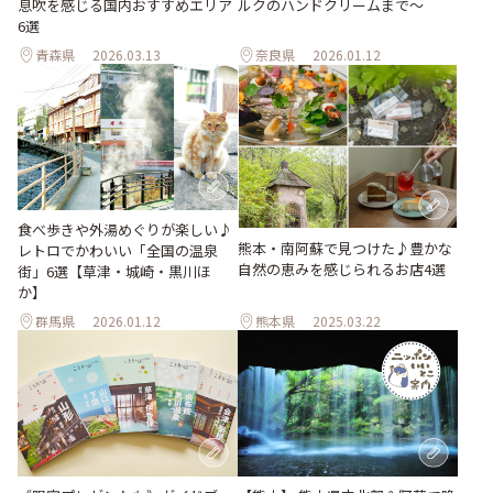
息吹を感じる国内おすすめエリア
ルクのハンドクリームまで～
6選
青森県
2026.03.13
奈良県
2026.01.12
食べ歩きや外湯めぐりが楽しい♪
熊本・南阿蘇で見つけた♪豊かな
レトロでかわいい「全国の温泉
自然の恵みを感じられるお店4選
街」6選【草津・城崎・黒川ほ
か】
群馬県
2026.01.12
熊本県
2025.03.22