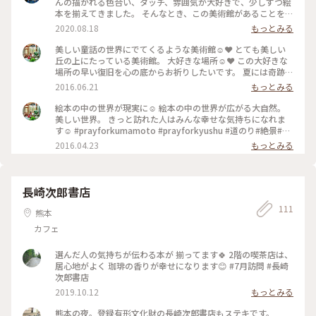
んの描かれる色合い、タッチ、雰囲気が大好きで、少しずつ絵
本を揃えてきました。 そんなとき、この美術館があることを知
り、やっとここに辿り着きました。 館内でゆっくりと葉さん
2020.08.18
もっとみる
の素敵な作品を観たあと、外に出ると…… 広大な阿蘇山が、葉
さんの作品と重なり、自分自身がまるで絵本の世界にいるよう
美しい童話の世界にでてくるような美術館☺︎❤︎ とても美しい
でした。 カフェも併設され、この風景を見ながらのんびりと
丘の上にたっている美術館。 大好きな場所☺︎❤︎ この大好きな
過ごすことができます。絵本やグッズの販売もあります。 #わ
場所の早い復旧を心の底からお祈りしたいです。 夏には奇跡の
たしの旅 #ことりっぷ熊本 #過去pic
ハチ、ブルービーにも会えますように🌟🌟🌟 #もう一度行きた
2016.06.21
もっとみる
い旅#熊本#阿蘇#美術館#大好きな場所#散歩
絵本の中の世界が現実に☺︎ 絵本の中の世界が広がる大自然。
美しい世界。 きっと訪れた人はみんな幸せな気持ちになれま
す☺︎ #prayforkumamoto #prayforkyushu #道のり#絶景#熊
本#絵本#空#そよぐ
2016.04.23
もっとみる
長崎次郎書店
111
熊本
カフェ
選んだ人の気持ちが伝わる本が 揃ってます🍀 2階の喫茶店は、
居心地がよく 珈琲の香りが幸せになります😊 #7月訪問 #長崎
次郎書店
2019.10.12
もっとみる
熊本の夜。登録有形文化財の長崎次郎書店もステキです。