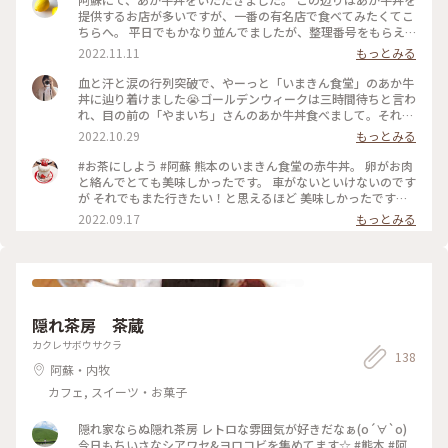
提供するお店が多いですが、一番の有名店で食べてみたくてこ
ちらへ。 平日でもかなり並んでましたが、整理番号をもらえ
ばその場を離れられるので周囲を散策もできます。 待っていよ
2022.11.11
もっとみる
いよ実食。 お肉が柔らかくてとっても美味しかった〜！ #熊本
県 #阿蘇 #あか牛 #丼 #名物 #秋いろとりどり #Myことりっぷ
血と汗と涙の行列突破で、やーっと「いまきん食堂」のあか牛
丼に辿り着けました😭ゴールデンウィークは三時間待ちと言わ
れ、目の前の「やまいち」さんのあか牛丼食べまして。それも
非常に美味しかったけど、せっかく朝からいるので、死ぬ気で
2022.10.29
もっとみる
並びました（笑）すでに大行列！ とりあえず、わさびや肉味噌
とあか牛、温泉卵のハーモニーはたまらんです😋 #熊本観光 #
#お茶にしよう #阿蘇 熊本のいまきん食堂の赤牛丼。 卵がお肉
阿蘇 #阿蘇観光 #阿蘇写真部 #阿蘇くじゅう国立公立公
と絡んでとても美味しかったです。 車がないといけないのです
園 #写真好きな人と繋がりたい #阿蘇ランチ #阿蘇グル
が それでもまた行きたい！と思えるほど 美味しかったです。
メ #食べ歩き好きな人と繋がりたい #定食 #和食 #pen
とても並ぶお店なので、 早めの時間に行くことをおすすめし
2022.09.17
もっとみる
のある生活 #retrip_fukuoka #retrip_gourmet
ます。
#sucle_gourmet #オリンパスペン #zuiko #olympuspen #
赤牛 #赤うし #どんぶり #郷土料理 #行列グルメ #内牧
温泉 #肉好き #肉スタグラム #肉好きな人と繋がりたい
#いまきん食堂 #休日ドライブ #秋いろとりどり
隠れ茶房 茶蔵
カクレサボウサクラ
138
阿蘇・内牧
カフェ, スイーツ・お菓子
隠れ家ならぬ隠れ茶房 レトロな雰囲気が好きだなぁ(о´∀`о)
今日もちいさなシアワセ&ヨロコビを集めてます☆ #熊本 #阿