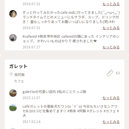
置いてあり、とてもおしゃれでした！ カフェの横には雑貨屋
2016.07.31
もっとみる
さん、お花屋さんも隣接しており、3つの店を楽しむ事ができ
ます(*'ω'*) #わたしの街 #カフェ
ずっと行ってみたかったcafe nidに行ってきました(´,,>ω<,,`)
ランチタイムでどのメニューにもサラダ、スープ、ドリンク付
き！ 量もしっかりあってお腹いっぱいになりました(笑) #わた
しの街 #カフェ
2016.07.31
もっとみる
#cafenid #熊本市中央区 cafenidの隣にあった インテリアのシ
ョップ。 かわいいものばかりで 癒されました❤︎
2016.07.27
もっとみる
ガレット
63
南阿蘇
カフェ
galetteの可愛い店内 #私のことりっぷ旅
2023.12.07
もっとみる
cafeガレットの看板犬だワン(о´∀`о) 今日もちいさなシアワ
セ&ヨロコビを集めてます☆ #熊本 #阿蘇 #ガレット #カフェ #
犬
2017.02.14
もっとみる