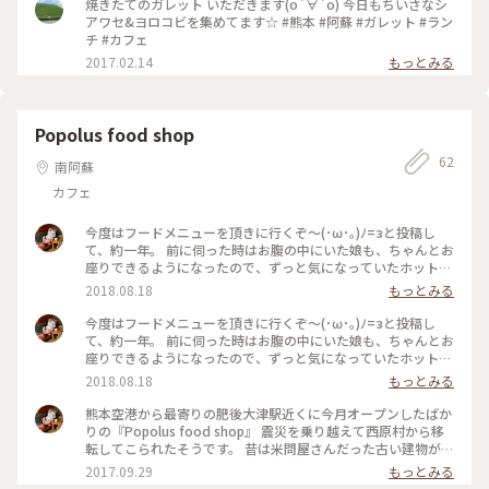
焼きたてのガレット いただきます(о´∀`о) 今日もちいさなシ
アワセ&ヨロコビを集めてます☆ #熊本 #阿蘇 #ガレット #ラン
チ #カフェ
2017.02.14
もっとみる
Popolus food shop
62
南阿蘇
カフェ
今度はフードメニューを頂きに行くぞ〜(･ω･｡)ﾉ=зと投稿し
て、約一年。 前に伺った時はお腹の中にいた娘も、ちゃんとお
座りできるようになったので、ずっと気になっていたホットサ
ンドを求めて『Popolus food shop』へお邪魔してきました
2018.08.18
もっとみる
(灬ºωº灬) お洒落なお店、爽やかな店員さん、落ち着くBGM、
可愛いわんちゃん… そんな素敵な空間でカラフルで元気の出
今度はフードメニューを頂きに行くぞ〜(･ω･｡)ﾉ=зと投稿し
る“あか牛と彩り野菜のサンド”と冷たい“カフェラテ”を頂きま
て、約一年。 前に伺った時はお腹の中にいた娘も、ちゃんとお
した♪ 香ばしいパン＋柔らかいあか牛＋モッツァレラ＋色ん
座りできるようになったので、ずっと気になっていたホットサ
な食感の野菜たちをオリーブオイルとお塩でパクリ！(๑´ڡ`๑)
ンドを求めて『Popolus food shop』へお邪魔してきました
2018.08.18
もっとみる
サンドといいながら挟みきれていない、このボリュームにも大
(灬ºωº灬) お洒落なお店、爽やかな店員さん、落ち着くBGM、
満足でした♡ #古民家カフェ#ホットサンド#コーヒー#駅前#テ
可愛いわんちゃん… そんな素敵な空間でカラフルで元気の出
熊本空港から最寄りの肥後大津駅近くに今月オープンしたばか
イクアウトOK#とっておきの旅#夏色さがし#ことりっぷ熊本#
る“あか牛と彩り野菜のサンド”と冷たい“カフェラテ”を頂きま
りの『Popolus food shop』 震災を乗り越えて西原村から移
わたしの街
した♪ 香ばしいパン＋柔らかいあか牛＋モッツァレラ＋色ん
転してこられたそうです。 昔は米問屋さんだった古い建物が、
な食感の野菜たちをオリーブオイルとお塩でパクリ！(๑´ڡ`๑)
こんなオシャレなカフェに変身するなんて♡ お店の前では可
2017.09.29
もっとみる
サンドといいながら挟みきれていない、このボリュームにも大
愛い看板犬がお出迎え( ´艸｀) テイクアウト中心ということで