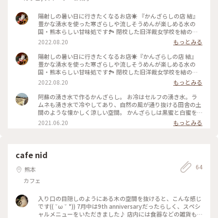
陽射しの暑い日に行きたくなるお店☀️ 『かんざらしの店 結』
豊かな湧水を使った寒ざらしや流しそうめんが楽しめる水の
国・熊本らしい甘味処です🏞 閉校した旧洋裁女学校を結のオ
ーナーさんご夫婦が買い取って始められた『旧女学校跡』に
2022.08.20
もっとみる
は、その木造校舎を利用したレトロなお店が６軒あります🏫✨
その中でもジブリに出てきそうな雰囲気の結は特別な存在感🌳
陽射しの暑い日に行きたくなるお店☀️『かんざらしの店 結』
昔は校長室だったとご主人から聞いたような、聞かなかったよ
豊かな湧水を使った寒ざらしや流しそうめんが楽しめる水の
うな…🤔笑 お冷はご自由に湧水をコップに注ぐスタイル！サイ
国・熊本らしい甘味処です🏞 閉校した旧洋裁女学校を結のオ
ダーやビールも湧水で冷えています😆🍻 今回は“かんざらし
ーナーさんご夫婦が買い取って始められた『旧女学校跡』に
2022.08.20
もっとみる
（白）”を頂きました💕 白はシロップに浸った素朴な寒ざらし
は、その木造校舎を利用したレトロなお店が６軒あります🏫✨
にピリッと爽やかな生姜蜜を足して味変が楽しめます🎶付け合
その中でもジブリに出てきそうな雰囲気の結は特別な存在感🌳
阿蘇の湧き水で作るかんざらし。 お冷はセルフの湧き水。ラ
わせはミニトマト🍅 ちなみに黒もあり、そちらは黒蜜ときな
昔は校長室だったと昔ご主人から聞いたような、聞かなかった
ムネも湧き水で冷やしてあり、自然の風が通り抜ける田舎の土
粉です🍵 敷地内に自生しているクレソンを練り込んだパスタ
ような…🤔笑 お冷はご自由に湧水をコップに注ぐスタイル！サ
間のような懐かしく涼しい空間。 かんざらしは黒蜜と白蜜を
や素麺も人気で、寒ざらしの緑色もヨモギと見せかけてクレソ
イダーやビールも湧水で冷えています😆🍻 今回は“かんざらし
選べて、きな粉をかけて頂きます。とても美味。 #熊本#旧女
2021.06.20
もっとみる
ンです🙆‍♀️ ヨモギより癖がないので子供もパクパク😋 寒い季節
（白）”を頂きました💕 白はシロップに浸った素朴な寒ざらし
学校跡#阿蘇#かんざらし#結#ご当地グルメ#かんざらしの店結
は炬燵や火鉢で暖をとりながら、煮麺やぜんざいも楽しめます
にピリッと爽やかな生姜蜜を足して味変が楽しめます🎶付け合
#おもちずき#Ayuのおやつ
よ🍂 #私のことりっぷ2022#Myことりっぷ#アートみたいな景
わせはミニトマト🍅 ちなみに黒もあり、そちらは黒蜜ときな
色#阿蘇#ドライブ#甘味処#軽食#自然#湧水#ふるカフェ#明治
粉です🍵 敷地内に自生しているクレソンを練り込んだパスタ
cafe nid
#昭和#レトロ#木造校舎#女学校#リノベーション#クレソン#レ
や素麺も人気で、寒ざらしの緑色もヨモギと見せかけてクレソ
トロ探訪#甘いもの巡り#子どもと一緒
ンです🙆‍♀️ ヨモギより癖がないので子供もパクパク😋 寒い季節
64
熊本
は炬燵や火鉢で暖をとりながら、煮麺やぜんざいも楽しめます
カフェ
よ🍂 #阿蘇#ドライブ#甘味処#軽食#自然#湧水#ふるカフェ#明
治#昭和#レトロ#木造校舎#女学校#リノベーション#レトロ探
訪#甘いもの巡り#子どもと一緒
入り口の目隠しのようにある木の空間を抜けると、こんな感じ
です(( ˘ω ˘ *)) 7月中は9th anniversaryだったらしく、スペシ
ャルメニューをいただきました♪ 店内には食器などの雑貨も