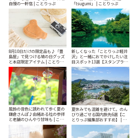
自慢の一軒宿 | ことりっぷ
「tsugumi」 | ことりっぷ
8月10日だけの限定品も♪「豊
新しくなった「ことりっぷ軽井
島屋」で見つける鳩の日グッズ
沢」と一緒におでかけしたい注
と本店限定アイテム | ことりっ
目スポット13選【スタンプラリ
ぷ
ー開催中】 | ことりっぷ
風鈴の音色に誘われて歩く夏の
夏休みでも混雑を避けて。のん
鎌倉さんぽ♪由緒ある社の参拝
びり過ごせる国内旅先6選【こ
と老舗のひんやり甘味も | こと
とりっぷ編集部おすすめ】 | こ
りっぷ
とりっぷ