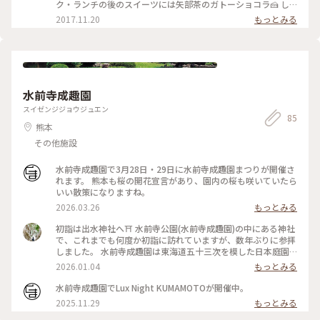
ク・ランチの後のスイーツには矢部茶のガトーショコラ🍰 し
っとりして、大人のお味で美味しかったです❣️ #ランチ#スイー
2017.11.20
もっとみる
ツ＃カフェ＃隠れ家カフェ＃絶景カフェ#山都町
水前寺成趣園
スイゼンジジョウジュエン
85
熊本
その他施設
水前寺成趣園で3月28日・29日に水前寺成趣園まつりが開催さ
れます。 熊本も桜の開花宣言があり、園内の桜も咲いていたら
いい散策になりますね。
2026.03.26
もっとみる
初詣は出水神社へ⛩️ 水前寺公園(水前寺成趣園)の中にある神社
で、これまでも何度か初詣に訪れていますが、数年ぶりに参拝
しました。 水前寺成趣園は東海道五十三次を模した日本庭園
で、池の水は地下から湧き出ています。地下水が豊富な熊本ら
2026.01.04
もっとみる
しい公園です。 そんな水の出ずる神社、出水神社は無病息災・
長寿などにご利益があるそうで、私も今年1年、健康に過ごせ
水前寺成趣園でLux Night KUMAMOTOが開催中。
るように決意表明してきました。 ・ 1枚目は境内の木の洞にな
2025.11.29
もっとみる
ぜかひっそりと鎮座していた小さなアヒルちゃんたち。みんな
が素通りする中、宝物を発見した気分になりました。 そのほ