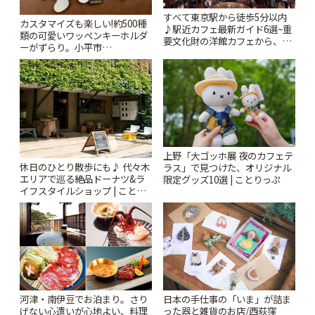
すべて東京駅から徒歩5分以内
カスタマイズも楽しい!約500種
♪駅近カフェ最新ガイド6選~重
類の可愛いワッペンキーホルダ
要文化財の洋館カフェから、改
ーがずらり。小平市
札すぐのレトロ喫茶まで~ | こと
「Kimamaya T&K」 | ことりっ
りっぷ
ぷ
上野「大ゴッホ展 夜のカフェテ
休日のひとり散歩にも♪ 代々木
ラス」で見つけた、オリジナル
エリアで巡る絶品ドーナツ&ラ
限定グッズ10選 | ことりっぷ
イフスタイルショップ | ことり
っぷ
河津・南伊豆でお泊まり。さり
日本の手仕事の「いま」が詰ま
げない心遣いが心地よい、料理
った器と雑貨のお店/西荻窪