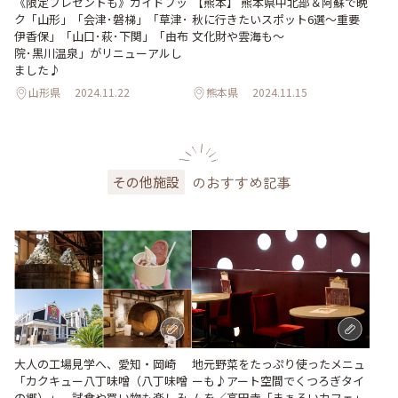
《限定プレゼントも》ガイドブッ
【熊本】 熊本県中北部＆阿蘇で晩
ク「山形」「会津･磐梯」「草津･
秋に行きたいスポット6選〜重要
伊香保」「山口･萩･下関」「由布
文化財や雲海も〜
院･黒川温泉」がリニューアルし
ました♪
山形県
2024.11.22
熊本県
2024.11.15
のおすすめ記事
その他施設
地元野菜をたっぷり使ったメニュ
大人の工場見学へ、愛知・岡崎
ーも♪アート空間でくつろぎタイ
「カクキュー八丁味噌（八丁味噌
ムを／高円寺「まぁるいカフェ」
の郷）」。試食や買い物も楽しみ