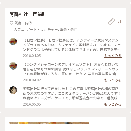
シー#山びより#ドライブ
阿蘇神社 門前町
81
阿蘇・内牧
カフェ, アート・カルチャー, 風景・景色
【旧女学校跡】 旧女学校跡には、アンティーク家具やステン
ドグラスのあるお店、カフェなどに再利用されています。ステ
ンドグラスは予約していると体験できます❣️ 古い板廊下を歩く
とミシミシと音がします💦 でも、その音がまた素晴らしい！
2018.04.05
もっとみる
かなり古い造りの木造校舎ですが、趣きのある女子が好きそう
なお洒落スポットです✨✨ #ことりっぷ熊本 #熊本地震復興 #ス
【ラングドシャコーンのプレミアムソフト】 おみくじひいて
テンドグラス#旧女学校跡
落ち込むのもつかの間😜 次は珍しいラングドシャコーンのソ
フトの看板が目に入り、買いました🍦 💕 写真の裏は既に溶け
てますよ～ そしてラングドシャコーンの言葉に騙され(笑）買
2018.04.02
もっとみる
ったはいいが、ひと口かじると[グシャグシャ]と崩れ落ち、ソ
フトは溶けるし、急いで口の中へ😰😫😖 味わう暇なしでした
阿蘇神社に行ってきました！ この写真は阿蘇神社の横の商店
ーっ💦 #ことりっぷ熊本 #熊本地震復興 #ラングドシャコーン
街のお店なのですが、ここの赤牛カレーパンが絶品なんです！
のソフト
お勧めはチーズボルケーノで、私が過去食べた中で一番美味し
いカレーパンです！！ #阿蘇神社 #カフェ部 #わたしの街 #カ
2016.05.05
もっとみる
レーパン