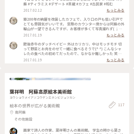
蘇 #ティラミス #デザート #茶蔵 #カフェ #古民家 #和む
2017.02.12
もっとみる
築200年の納屋を改装したカフェで、入り口の戸も低い引戸で
とても雰囲気がいいです。 窓際のカウンター席からは阿蘇の外
輪山が一望できるんですが、お客様が多くて写真撮れず( ；
∀；) ぜひまた行きたい！ ＊ #阿蘇 #カフェ #ランチ #古民家
2017.01.19
もっとみる
肥後赤牛のダッチベイビー 外はカリカリ、中はモッチモチ 切
って野菜とお肉をのせて一緒に食べるそうで(^ ^) こんなシャ
レたの食べたの初めてだったので、なかなか難しかった 笑 ＊
#阿蘇 #ランチ #カフェ #古民家
2017.01.19
もっとみる
葉祥明 阿蘇高原絵本美術館
ヨウショウメイアソコウゲンエホンビジュツカン
117
絵本の世界が広がる美術館
南阿蘇
その他施設
画家で詩人の作家、葉祥明さんの美術館。 学生の時から葉さ