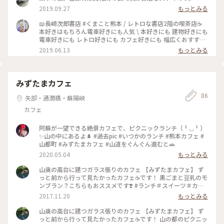
2019.09.27
もっとみる
📖長崎次郎書店 #くまこと熊本 / レトロな書店2階の喫茶店☕
本好きはもちろん電車好きにも人気 \ 本好きにも 建物好きにも
電車好きにも レトロ好きにも カフェ好きにも 幅広くおすすめ
🙌 #熊本 #熊本カフェ #長崎次郎書店 #書店 #本屋 #熊本喫茶店
2019.06.13
もっとみる
#☕ #喫茶店 #熊本グルメ #カフェ#熊本旅行 #熊本観光 #熊本旅
本読まないけど鉄子の姉👩 食より本の司書の妹👧 どちらの望
みも叶える ステキすぎる書店でした📚 食べたものは次の投稿
にて☕
みずたまカフェ
86
矢部・通潤橋・蘇陽峡
カフェ
阿蘇が一望できる絶景カフェで、ピクニックランチ（╹◡╹）
✨山の中にあるよ🌲 #過去pic #いつかのランチ #熊本カフェ #
山都町 #みずたまカフェ #山道をぐんぐん進むと🚗
2020.05.04
もっとみる
山奥の高台に建つガラス張りのカフェ 【みずたまカフェ】 ず
っと前から行って見たかったカフェ☕️です！ 黒ごまと豆乳のモ
ンブラン？こちらもおススメです❣️ #ランチ＃スイーツ＃カフ
ェ＃隠れ家カフェ＃絶景カフェ#山都町
2017.11.20
もっとみる
山奥の高台に建つガラス張りのカフェ 【みずたまカフェ】 ず
っと前から行って見たかったカフェ☕️です！ 山の都のピクニッ