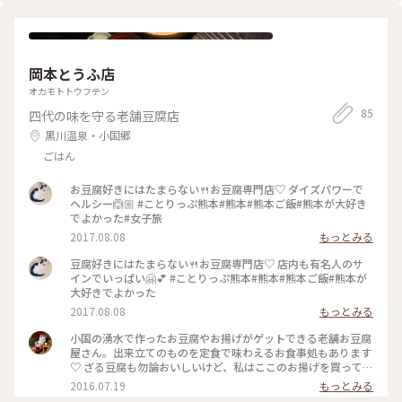
かは水前寺公園内の様子です。白いサザンカの花がハートに見
えたり、水鳥が仲良く泳いでいたり…平和な空気が流れていま
した。 ※水前寺公園は通常400円の入園料がかかりますが、お
正月3が日は、初詣のため無料開園のようです。 #出水神社 #初
岡本とうふ店
詣 #水前寺公園 #水前寺成趣園 #水前寺 #熊本 #開運旅
オカモトトウフテン
85
四代の味を守る老舗豆腐店
黒川温泉・小国郷
ごはん
お豆腐好きにはたまらない🍴お豆腐専門店♡ ダイズパワーで
ヘルシー🙆🏼 #ことりっぷ熊本#熊本#熊本ご飯#熊本が大好き
でよかった#女子旅
2017.08.08
もっとみる
豆腐好きにはたまらない🍴お豆腐専門店♡ 店内も有名人のサ
インでいっぱい🤗💕 #ことりっぷ熊本#熊本#熊本ご飯#熊本が
大好きでよかった
2017.08.08
もっとみる
小国の湧水で作ったお豆腐やお揚げがゲットできる老舗お豆腐
屋さん。出来立てのものを定食で味わえるお食事処もあります
♡ ざる豆腐も勿論おいしいけど、私はここのお揚げを買って帰
って炙ってお醤油かけて食べるのが好き〜！ お土産には豆乳
2016.07.19
もっとみる
羊羹がオススメです( ´艸｀) #明治創業#小国#とうふ定食#ヘル