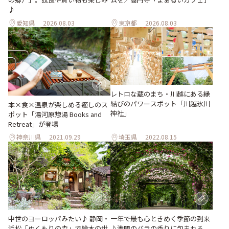
♪
愛知県
2026.08.03
東京都
2026.08.03
レトロな蔵のまち・川越にある縁
結びのパワースポット「川越氷川
本×食×温泉が楽しめる癒しのス
神社」
ポット「湯河原惣湯 Books and
Retreat」が登場
神奈川県
2021.09.29
埼玉県
2022.08.15
中世のヨーロッパみたい♪ 静岡・
一年で最も心ときめく季節の到来
浜松「ぬくもりの森」で絵本の世
♪満開のバラの香りに包まれる