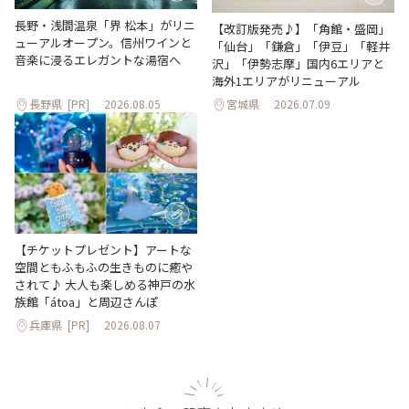
長野・浅間温泉「界 松本」がリニ
【改訂版発売♪】「角館・盛岡」
ューアルオープン。信州ワインと
「仙台」「鎌倉」「伊豆」「軽井
音楽に浸るエレガントな湯宿へ
沢」「伊勢志摩」国内6エリアと
海外1エリアがリニューアル
長野県
[PR]
2026.08.05
宮城県
2026.07.09
【チケットプレゼント】アートな
空間ともふもふの生きものに癒や
されて♪ 大人も楽しめる神戸の水
族館「átoa」と周辺さんぽ
兵庫県
[PR]
2026.08.07