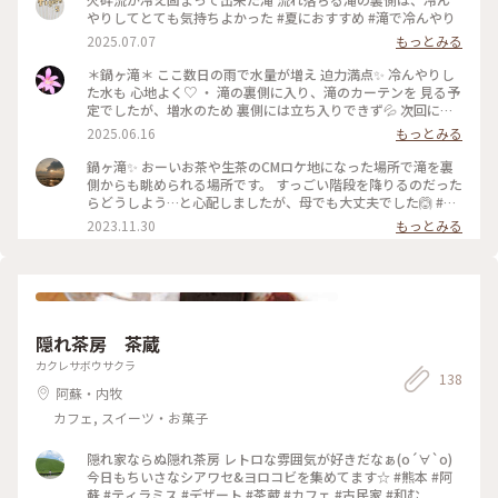
やりしてとても気持ちよかった #夏におすすめ #滝で冷んやり
2025.07.07
もっとみる
＊鍋ヶ滝＊ ここ数日の雨で水量が増え 迫力満点✨ 冷んやりし
た水も 心地よく♡ ・ 滝の裏側に入り、滝のカーテンを 見る予
定でしたが、増水のため 裏側には立ち入りできず💦 次回に期
待を＾＾ ・ #ゆるり夏時間#鍋ヶ滝#滝#癒し
2025.06.16
もっとみる
鍋ヶ滝✨ おーいお茶や生茶のCMロケ地になった場所で滝を裏
側からも眺められる場所です。 すっごい階段を降りるのだった
らどうしよう…と心配しましたが、母でも大丈夫でした🙆 #私
のことりっぷ旅 #秋さんぽ
2023.11.30
もっとみる
隠れ茶房 茶蔵
カクレサボウサクラ
138
阿蘇・内牧
カフェ, スイーツ・お菓子
隠れ家ならぬ隠れ茶房 レトロな雰囲気が好きだなぁ(о´∀`о)
今日もちいさなシアワセ&ヨロコビを集めてます☆ #熊本 #阿
蘇 #ティラミス #デザート #茶蔵 #カフェ #古民家 #和む