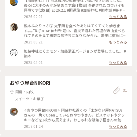
【加藤神社】⛩️ 熊本城内の加藤神社で梅が咲き始めました。
後ろに大小の天守が望めます🏯(1枚目) 奉納されたロウバイも
見事です(2枚目) 2026.2.1 #開運旅 #加藤神社 #熊本城 #梅 #ロ
ウバイ #熊本県 #熊本市
2026.02.01
もっとみる
熊本ふたりっぷ② 太平燕を食べたあとはてくてくと歩きま
す｡｡｡"8-(*o･ω･)oﾃｸﾃｸ 途中、震災で崩れた石垣が沢山並べら
れてるのを見て複雑な気持ちになりながらも、着実に復興に向
かってる様子に心を打たれました😌 道中、加藤清正公が祀ら
2025.08.21
もっとみる
れてる加藤神社で参拝(๑ｰㅅｰ๑) こちらではどうやら小鳥さんも
参拝できる模様⛩ 大きな幹に可愛らしい鳥居がちょこん🕊‎‪🦜‬
加藤神社にくまモン・加藤清正バージョンが登場しました。 #
社務所の前には勇ましい鎧兜のくまモンもいて、なんだかカッ
熊本
コイイ(｀✧∀✧´)👍💘 参拝後は御朱印を頂き、いよいよ長年憧
2025.05.01
もっとみる
れてたあの場所に向かいます🏯 #熊本 #加藤神社復興途中#く
まモン
おやつ屋台NIKORI
31
阿蘇・内牧
スイーツ・お菓子
✧おやつ屋台NIKORI✧ 阿蘇神社近くの『まかない屋MATSU』
さんの一角でOpenしているおやつやさん。ビスケットやクッ
キーなどを1枚から買えます。おしゃれな駄菓子屋さんの気分
です♡ #おやつ屋台NIKORI #熊本 #熊本カフェ #阿蘇 #阿蘇カ
2017.01.24
もっとみる
フェ #cafe #おやつ #おやつ屋さん #お菓子屋さん