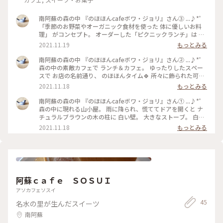
南阿蘇の森の中 『のほほんcafeボワ・ジョリ』さん③ ...♪*ﾟ
「季節のお野菜やオーガニック食材を使った 体に優しいお料
理」 がコンセプト。 オーダーした「ピクニックランチ」は キ
ッシュにパン それに 彩り豊かなお野菜もりもり。 ラタントレ
2021.11.19
もっとみる
ーがピクニック気分。 ♪♪ 白い窓。レースのカーテン。 ゆっ
たりした籐の椅子。 ドライフラワーに 絵本。 大好きの詰まっ
南阿蘇の森の中 『のほほんcafeボワ・ジョリ』さん② ...♪*ﾟ
たカフェです☕*° #熊本県 #南阿蘇 #のほほんカフェボアジョ
森の中の素敵カフェで ランチ＆カフェ。 ゆったりしたスペー
リ #オーガニック食材を使ったお料理 #森の中のカフェ #飾ら
スで お店の名前通り、 のほほんタイム🍀 所々に飾られた可愛
れた雑貨も可愛い #私のことりっぷ #秋日和
い雑貨に キョロキョロしながら😊 ♪♪ 栗🌰のケーキは とろり
2021.11.18
もっとみる
とした生クリームと 栗の相性がたまらない(୨୧ᵕ̤ᴗᵕ̤) チーズケー
キも ハズせない絶品です☕️ #熊本県 #南阿蘇 #のほほんカフェ
南阿蘇の森の中 『のほほんcafeボワ・ジョリ』さん① ...♪*ﾟ
ボアジョリ #オーガニック食材を使ったお料理 #森の中のカフ
森の中に現れる山小屋。 雨に降られ、慌ててドアを開くと ナ
ェ #飾られた雑貨も可愛い #私のことりっぷ #秋日和
チュラルブラウンの木の柱に 白い壁。 大きなストーブ。 白い
籐椅子がゆったり置かれて。 ここは カントリーな世界観満載
2021.11.18
もっとみる
の 素敵カフェ✿◔‿◔✿ ♪♪ ふと目につく雑貨にも 心惹かれ。
あ、そうだ💡´- 小さな鳥かご、 おうちでも 真似してみよう✨
#熊本県 #南阿蘇 #のほほんカフェボアジョリ #オーガニック食
材を使ったお料理 #森の中のカフェ #飾られた雑貨も可愛い #
私のことりっぷ #秋日和
阿蘇ｃａｆｅ ＳＯＳＵＩ
アソカフェソスイ
45
名水の里が生んだスイーツ
南阿蘇