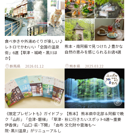
食べ歩きや外湯めぐりが楽しい♪
熊本・南阿蘇で見つけた♪豊かな
レトロでかわいい「全国の温泉
自然の恵みを感じられるお店4選
街」6選【草津・城崎・黒川ほ
か】
群馬県
2026.01.12
熊本県
2025.03.22
《限定プレゼントも》ガイドブッ
【熊本】 熊本県中北部＆阿蘇で晩
ク「山形」「会津･磐梯」「草津･
秋に行きたいスポット6選〜重要
伊香保」「山口･萩･下関」「由布
文化財や雲海も〜
院･黒川温泉」がリニューアルし