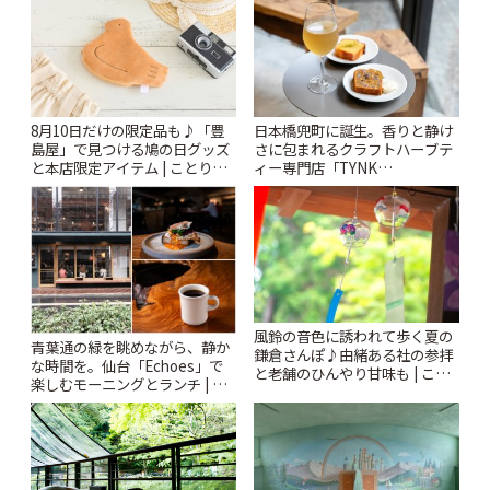
8月10日だけの限定品も♪「豊
日本橋兜町に誕生。香りと静け
島屋」で見つける鳩の日グッズ
さに包まれるクラフトハーブテ
と本店限定アイテム | ことりっ
ィー専門店「TYNK
ぷ
Kabutocho」 | ことりっぷ
風鈴の音色に誘われて歩く夏の
青葉通の緑を眺めながら、静か
鎌倉さんぽ♪由緒ある社の参拝
な時間を。仙台「Echoes」で
と老舗のひんやり甘味も | こと
楽しむモーニングとランチ | こ
りっぷ
とりっぷ