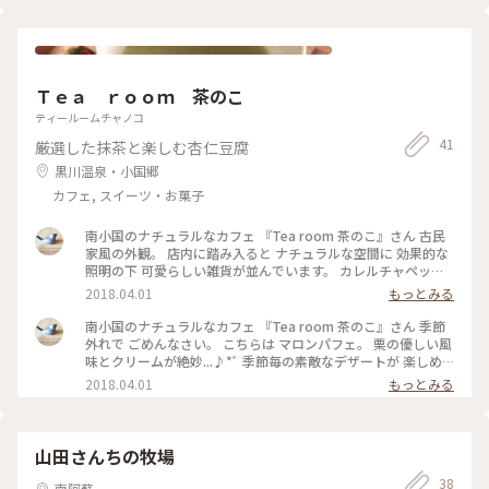
Ｔｅａ ｒｏｏｍ 茶のこ
ティールームチャノコ
41
厳選した抹茶と楽しむ杏仁豆腐
黒川温泉・小国郷
カフェ, スイーツ・お菓子
南小国のナチュラルなカフェ 『Tea room 茶のこ』さん 古民
家風の外観。 店内に踏み入ると ナチュラルな空間に 効果的な
照明の下 可愛らしい雑貨が並んでいます。 カレルチャペック
さんの紅茶も揃っていて、 缶入りの紅茶をお土産に買いまし
2018.04.01
もっとみる
た...♪*ﾟ #南小国 #オシャレなカフェ #ランチ #リーズナブルで
ナチュラルな雑貨 #季節のデザート
南小国のナチュラルなカフェ 『Tea room 茶のこ』さん 季節
外れで ごめんなさい。 こちらは マロンパフェ。 栗の優しい風
味とクリームが絶妙...♪*ﾟ 季節毎の素敵なデザートが 楽しめ
るカフェです♫꒰･‿･๑꒱ #南小国 #オシャレなカフェ #木のぬく
2018.04.01
もっとみる
もり #ランチ #季節のデザート #ナチュラル雑貨
山田さんちの牧場
38
南阿蘇