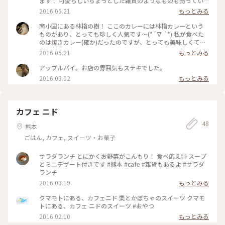
ます！ 可愛らしいちょっとした雑貨のようなものも売ってい
たような....！ #林檎の樹 #わたしの街 #パン #林檎の樹
2016.05.21
もっとみる
南小国にある林檎の樹！ ここのカレーには林檎カレーという
ものがあり、とっても珍しく人気です〜(*´∇ `*) 私が食べた
のは焼きカレー(確か)だったのですが、とっても美味しくて食
べ応え抜群でした♪ もう営業再開してるならまた行きたいで
2016.05.21
もっとみる
すね〜！ #わたしの街 #林檎の樹 #カレー
アップルパイ。お店の雰囲気もステキでした。
2016.03.02
もっとみる
カフェ ニド
48
熊本
ごはん, カフェ, スイーツ・お菓子
サラダランチ とにかくお野菜がこんもり！ 食べ応え◎ スープ
とミニデザート付きです #熊本 #cafe #雑貨もあるよ #サラダ
ランチ
2016.03.19
もっとみる
クマモトにある、カフェニド 栗とかぼちゃのスイーツ クマモ
トにある、カフェ ニドのスイーツ #おやつ
2016.02.10
もっとみる