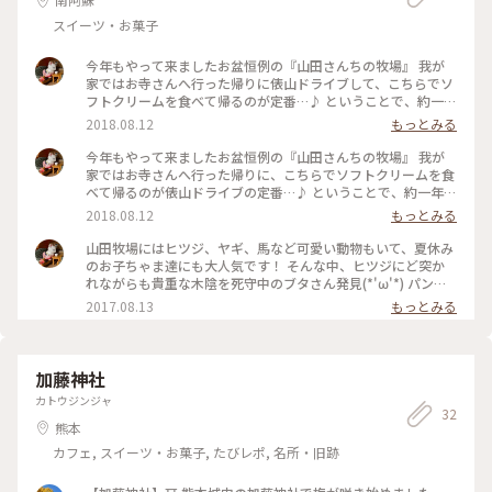
スイーツ・お菓子
今年もやって来ましたお盆恒例の『山田さんちの牧場』 我が
家ではお寺さんへ行った帰りに俵山ドライブして、こちらでソ
フトクリームを食べて帰るのが定番…♪ ということで、約一年
ぶりの来店。 なんとソフトクリームのメニューが増えていま
2018.08.12
もっとみる
した(°∀°) その中から期間限定の“コーヒーゼリーソフト”を頂
きました。 コーヒーゼリーに全く負けない濃い味の100%牛乳
今年もやって来ましたお盆恒例の『山田さんちの牧場』 我が
ソフトクリーム♡ トッピングにはキットカットが刺さってい
家ではお寺さんへ行った帰りに、こちらでソフトクリームを食
ます( ･ิω･ิ) ほろ苦いコーヒーゼリーのおかげで、いつもよりス
べて帰るのが俵山ドライブの定番…♪ ということで、約一年ぶ
ッキリサッパリと頂けました！ ワイルドな動物たちも居ます
りの来店。 なんとソフトクリームのメニューが増えていまし
2018.08.12
もっとみる
よー(^^) #夏色さがし#ソフトクリーム#牧場#おやつ#おみやげ
た(°∀°) その中から期間限定の“コーヒーゼリーソフト”を頂き
#ドライブ#馬#ことりっぷ熊本#わたしの街
ました。 コーヒーゼリーに全く負けない濃い味の100%牛乳ソ
山田牧場にはヒツジ、ヤギ、馬など可愛い動物もいて、夏休み
フトクリーム♡ トッピングにはキットカットが刺さっていま
のお子ちゃま達にも大人気です！ そんな中、ヒツジにど突か
す( ･ิω･ิ) ほろ苦いコーヒーゼリーのおかげで、いつもよりスッ
れながらも貴重な木陰を死守中のブタさん発見(*'ω'*) パンパ
キリサッパリと頂けました！ ワイルドな動物たちも居ますよ
ンに膨らんだお腹を見て、なんだか湧いてくる親近感…。笑 妊
2017.08.13
もっとみる
ー(^^) #夏色さがし#ソフトクリーム#牧場#おやつ#ドライブ#
婦の暑さはハンパないよねぇ、お互いヽ(´o｀； #ぶた#牧場#
ことりっぷ熊本#わたしの街
阿蘇#夏#アイスクリーム#母は強し
加藤神社
カトウジンジャ
32
熊本
カフェ, スイーツ・お菓子, たびレポ, 名所・旧跡