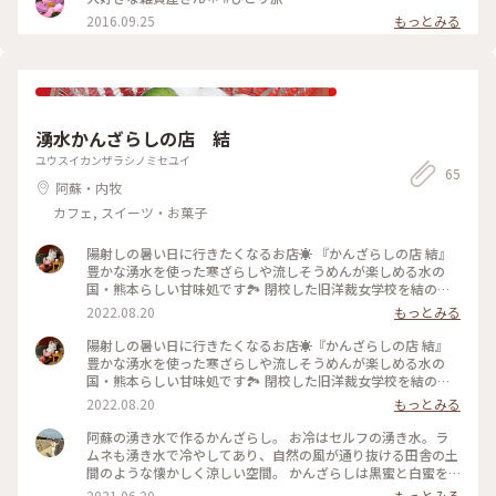
2016.09.25
もっとみる
湧水かんざらしの店 結
ユウスイカンザラシノミセユイ
65
阿蘇・内牧
カフェ, スイーツ・お菓子
陽射しの暑い日に行きたくなるお店☀️ 『かんざらしの店 結』
豊かな湧水を使った寒ざらしや流しそうめんが楽しめる水の
国・熊本らしい甘味処です🏞 閉校した旧洋裁女学校を結のオ
ーナーさんご夫婦が買い取って始められた『旧女学校跡』に
2022.08.20
もっとみる
は、その木造校舎を利用したレトロなお店が６軒あります🏫✨
その中でもジブリに出てきそうな雰囲気の結は特別な存在感🌳
陽射しの暑い日に行きたくなるお店☀️『かんざらしの店 結』
昔は校長室だったとご主人から聞いたような、聞かなかったよ
豊かな湧水を使った寒ざらしや流しそうめんが楽しめる水の
うな…🤔笑 お冷はご自由に湧水をコップに注ぐスタイル！サイ
国・熊本らしい甘味処です🏞 閉校した旧洋裁女学校を結のオ
ダーやビールも湧水で冷えています😆🍻 今回は“かんざらし
ーナーさんご夫婦が買い取って始められた『旧女学校跡』に
2022.08.20
もっとみる
（白）”を頂きました💕 白はシロップに浸った素朴な寒ざらし
は、その木造校舎を利用したレトロなお店が６軒あります🏫✨
にピリッと爽やかな生姜蜜を足して味変が楽しめます🎶付け合
その中でもジブリに出てきそうな雰囲気の結は特別な存在感🌳
阿蘇の湧き水で作るかんざらし。 お冷はセルフの湧き水。ラ
わせはミニトマト🍅 ちなみに黒もあり、そちらは黒蜜ときな
昔は校長室だったと昔ご主人から聞いたような、聞かなかった
ムネも湧き水で冷やしてあり、自然の風が通り抜ける田舎の土
粉です🍵 敷地内に自生しているクレソンを練り込んだパスタ
ような…🤔笑 お冷はご自由に湧水をコップに注ぐスタイル！サ
間のような懐かしく涼しい空間。 かんざらしは黒蜜と白蜜を
や素麺も人気で、寒ざらしの緑色もヨモギと見せかけてクレソ
イダーやビールも湧水で冷えています😆🍻 今回は“かんざらし
選べて、きな粉をかけて頂きます。とても美味。 #熊本#旧女
2021.06.20
もっとみる