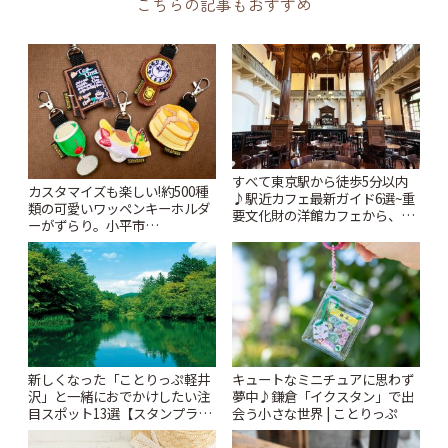
こちらの記事もおすすめ
すべて東京駅から徒歩5分以内
カスタマイズも楽しい!約500種
♪駅近カフェ最新ガイド6選~重
類の可愛いワッペンキーホルダ
要文化財の洋館カフェから、改
ーがずらり。小平市
札すぐのレトロ喫茶まで~ | こと
「Kimamaya T&K」 | ことりっ
りっぷ
ぷ
新しくなった「ことりっぷ軽井
キュートなミニチュアに思わず
沢」と一緒におでかけしたい注
夢中♪鎌倉「イクスタン」で出
目スポット13選【スタンプラリ
会う小さな世界 | ことりっぷ
ー開催中】 | ことりっぷ