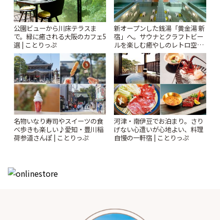
公園ビューから川床テラスま
新オープンした銭湯「黄金湯 新
で。緑に癒される大阪のカフェ5
宿」へ。サウナとクラフトビー
選 | ことりっぷ
ルを楽しむ癒やしのレトロ空間
| ことりっぷ
名物いなり寿司やスイーツの食
河津・南伊豆でお泊まり。さり
べ歩きも楽しい♪愛知・豊川稲
げない心遣いが心地よい、料理
荷参道さんぽ | ことりっぷ
自慢の一軒宿 | ことりっぷ