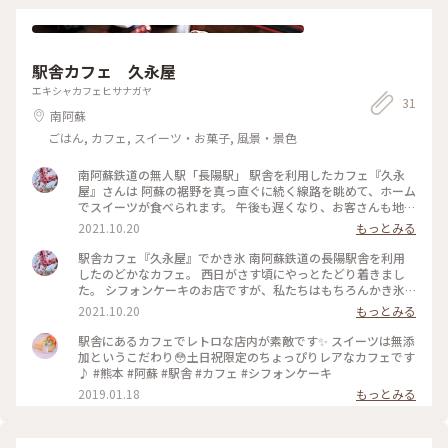
駅舎カフェ 久永屋
エキシャカフェヒサナガヤ
31
南阿蘇
ごはん, カフェ, スイーツ・お菓子, 風景・景色
南阿蘇鉄道の無人駅「長陽駅」 駅舎を利用したカフェ『久永
屋』さんは 阿蘇の裾野を真っ直ぐに続く線路を眺めて、ホーム
でスイーツが食べられます。 午後も遅くなり、お客さんも地元
の方が１組ほど 南阿蘇のかき氷を、自然の中でのんびりいた
2021.10.20
もっとみる
だきました。 南阿蘇にはカフェやスイーツのお店がたくさん
あり、のんびりスイーツ巡りができたら幸せですね♡ 観光で
駅舎カフェ『久永屋』でかき氷 南阿蘇鉄道の長陽駅舎を利用
くるとなかなかそうはいきません。 南阿蘇鉄道はトロッコ列
したのどかなカフェ。 西日がさす頃にやっとたどり着きまし
車が走りますが、地震被害でこの長陽駅を挟んだ立野から中松
た。 シフォンケーキのお店ですが、私たちはもちろんかき氷
間はまだ復旧されていません。 早くこののどかな駅にトロッ
をいただきました。 「いちごの御曹司🍓」 「柑橘駅長🍊」 ネ
2021.10.20
もっとみる
コ列車が止まることができますように✨🚂 男前かき氷を頼んで
ーミングを見ただけでワクワクです。 私は欲張ってフルーツト
しまい、お腹いっぱいになったのでホテルごはんが食べられる
ッピングも頼みました。 男前ですね、と言われアイスも入っ
駅舎にあるカフェでレトロな店内が素敵です✨ スイーツは無添
か心配になりました🤣 ・ #私のことりっぷ #秋日和 #久永屋 #
た大きな 「男前柑橘駅長🍊かき氷」が運ばれてきました🤣 ひ
加というこだわり😳土日祝限定のちょっぴりレアなカフェです
駅舎カフェ #無人駅 #長陽駅 #南阿蘇鉄道 #南阿蘇カフェ #かき
ゃぁ❣️と叫びながらも、嬉し美味しくいただきました。 柑橘の
♪ #熊本 #阿蘇 #駅舎 #カフェ #シフォンケーキ
氷 #南阿蘇 #阿蘇 #熊本県 #ドライブ #阿蘇ドライブ #母娘旅 #
爽やかソースにアイスやフルーツたっぷりで最高でした✨💕 無
2019.01.18
もっとみる
ことりっぷ熊本 #旅の思い出
人駅のホームに並ぶ木のテーブルで、のどかな阿蘇の裾野に広
がる自然を眺めてのんびりゆっくり過ごしました。 ・ #私のこ
とりっぷ #秋日和 #駅舎カフェ #久永屋 #無人駅 #南阿蘇鉄道 #