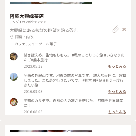
長陽駅 #かき氷 #ゴーラー隊 #南阿蘇カフェ #阿蘇スイーツ #ド
ライブ #阿蘇ドライブ #南阿蘇 #阿蘇 #熊本県 #母娘旅 #ことり
っぷ熊本 #旅の思い出
阿蘇大観峰茶店
アソダイカンボウチャテン
30
大観峰にある抜群の眺望を誇る茶店
阿蘇・内牧
カフェ, スイーツ・お菓子
甘さ控えめ、生地もちもち。 #私のことりっぷ旅 #いきなりだ
んご#熊本旅行
2023.05.13
もっとみる
阿蘇の外輪山です。地震の前の写真です。 雄大な景色に、感動
しました。また是非行きたいです。 #熊本 #阿蘇 #もう一度行
きたい旅
2016.09.03
もっとみる
阿蘇のカルデラ。自然の力の凄さを感じた。 阿蘇を世界遺産
に‼️
2016.08.03
もっとみる