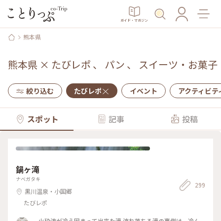
ガイド・マガジン
熊本県
熊本県
×
たびレポ
、
パン
、
スイーツ・お菓子
絞り込む
たびレポ
イベント
アクティビテ
スポット
記事
投稿
鍋ヶ滝
ナベガタキ
299
黒川温泉・小国郷
たびレポ
火砕流が冷え固まって出来た滝 流れ落ちる滝の裏側は、冷ん