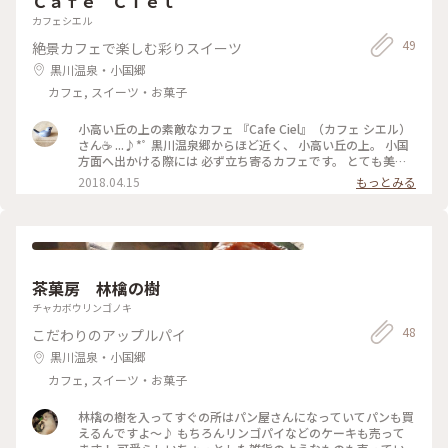
Ｃａｆｅ Ｃｉｅｌ
カフェシエル
49
絶景カフェで楽しむ彩りスイーツ
黒川温泉・小国郷
カフェ, スイーツ・お菓子
小高い丘の上の素敵なカフェ 『Cafe Ciel』（カフェ シエル）
さん☕️ ...♪*ﾟ 黒川温泉郷からほど近く、 小高い丘の上。 小国
方面へ出かける際には 必ず立ち寄るカフェです。 とても美味
しいケーキが頂けます。 きっちり丁寧で上品✨ 今回は ダーク
2018.04.15
もっとみる
チェリーに惹かれて。 バニラムースとチョコレートムース・
スポンジが調和していました♪ 本棚には数冊の本。 ケーキと
紅茶と ターシャ・テューダーさんの絵本。 まったり午後のテ
ィータイムです( *ˊᵕˋ)❅॰ॱ #小国#黒川温泉近く#お茶時間 #季
節の果物を使ったフレッシュケーキ #ナチュラルな木と白を基
調とした店内 #ランチも美味しい #小高い丘の上#見晴らし抜
茶菓房 林檎の樹
群 #車で急勾配の坂を登る
チャカボウリンゴノキ
48
こだわりのアップルパイ
黒川温泉・小国郷
カフェ, スイーツ・お菓子
林檎の樹を入ってすぐの所はパン屋さんになっていてパンも買
えるんですよ〜♪ もちろんリンゴパイなどのケーキも売って