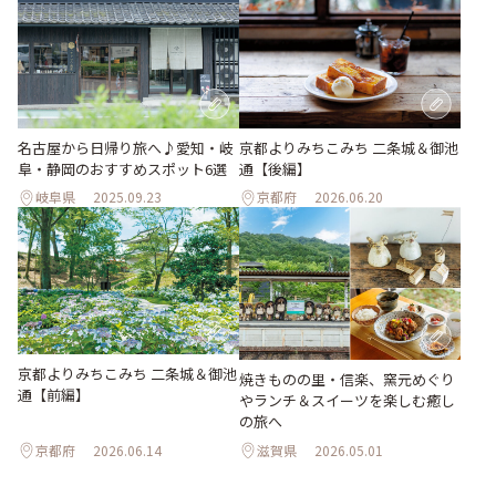
名古屋から日帰り旅へ♪愛知・岐
京都よりみちこみち 二条城＆御池
阜・静岡のおすすめスポット6選
通【後編】
岐阜県
2025.09.23
京都府
2026.06.20
京都よりみちこみち 二条城＆御池
焼きものの里・信楽、窯元めぐり
通【前編】
やランチ＆スイーツを楽しむ癒し
の旅へ
京都府
2026.06.14
滋賀県
2026.05.01