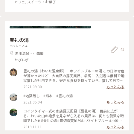
カフェ, スイーツ・お菓子
豊礼の湯
ホウレイノユ
45
黒川温泉・小国郷
たびレポ
豊礼の湯（わいた温泉郷）…ホワイトブルーの湯 この日は青色
が薄かったけど…大自然の露天風呂、最高！ 入浴者は無料で地
獄蒸しが利用できる、好きな食材を持っていき、蒸して外で食
べると美味しい^_^ 撮影日2021.9.27 #豊礼の湯 #はげの湯温
2021.09.30
もっとみる
泉 #わいた温泉郷 #熊本 #ホワイトブルー #露天風呂 #小
国 #地獄蒸し #温泉 #大自然 #私のことりっぷ
#地獄蒸し #熊本 #豊礼の湯
2021.05.04
もっとみる
コインタイマー式の家族露天風呂【豊礼の湯】 目前に広が
る、わいた山の絶景を見ながら入るお風呂は、何とも贅沢な時
間でした❣️ #豊礼の湯#貸切露天風呂#ホワイトブルー #小国町#
秋の色彩 #紅葉
2019.11.11
もっとみる