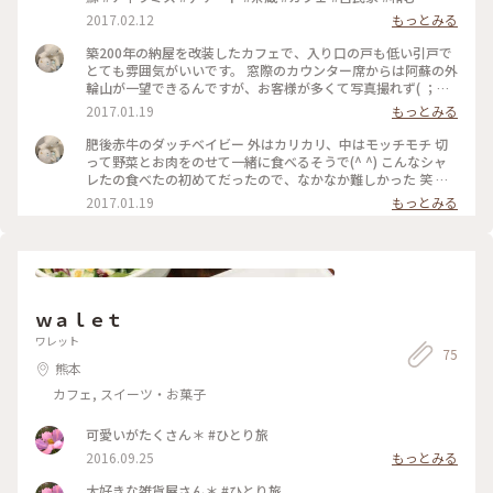
2017.02.12
もっとみる
築200年の納屋を改装したカフェで、入り口の戸も低い引戸で
とても雰囲気がいいです。 窓際のカウンター席からは阿蘇の外
輪山が一望できるんですが、お客様が多くて写真撮れず( ；
∀；) ぜひまた行きたい！ ＊ #阿蘇 #カフェ #ランチ #古民家
2017.01.19
もっとみる
肥後赤牛のダッチベイビー 外はカリカリ、中はモッチモチ 切
って野菜とお肉をのせて一緒に食べるそうで(^ ^) こんなシャ
レたの食べたの初めてだったので、なかなか難しかった 笑 ＊
#阿蘇 #ランチ #カフェ #古民家
2017.01.19
もっとみる
ｗａｌｅｔ
ワレット
75
熊本
カフェ, スイーツ・お菓子
可愛いがたくさん＊ #ひとり旅
2016.09.25
もっとみる
大好きな雑貨屋さん＊ #ひとり旅