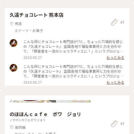
久遠チョコレート 熊本店
47
熊本
スイーツ・お菓子
こんな所にチョコレート専門店が⁉︎と、ちょっと穴場的な感じ
の『久遠チョコレート』 全国各地で福祉事業所と力を合わせ
て、「障害者を一流のショコラティエに！」というプロジェク
トを進めてらっしゃるそうですが、熊本では不登校や病気など
2018.08.27
もっとみる
理由があって学校へ行けなかった子達の自立を支援されていま
す(ฅ'ω'ฅ) シンプルな店内には色んなフレーバーのチョコレー
こんな所にチョコレート専門店が⁉︎と、ちょっと穴場的な感じ
トが沢山！ クラッシュアイスに果肉が入った特製の“マンゴー
の『久遠チョコレート』 全国各地で福祉事業所と力を合わせ
フラッペ”と、ドライフルーツにチョコをディップしたものを
て、「障害者を一流のショコラティエに！」というプロジェク
数種いただきました♪ どれも上品な甘さの大人なチョコレー
トを進めてらっしゃるそうですが、熊本では不登校や病気など
2018.08.27
もっとみる
ト( ´艸｀) フラッペもフルーツの味がしっかりして、暑い街歩
理由があって学校へ行けなかった子達の自立を支援されていま
きを爽やかにしてくれました♡ #夏色さがし#さんぽ#チョコレ
す(ฅ'ω'ฅ) シンプルな店内には色んなフレーバーのチョコレー
ート#お土産#手土産#ことりっぷ熊本#わたしの街
トが沢山！ クラッシュアイスに果肉が入った特製の“マンゴー
フラッペ”と、ドライフルーツにチョコをディップしたものを
数種いただきました♪ どれも上品な甘さの大人なチョコレー
ト( ´艸｀) フラッペもフルーツの味がしっかりして、暑い街歩
のほほんｃａｆｅ ボワ ジョリ
きを爽やかにしてくれました♡ #夏色さがし#さんぽ#チョコレ
ート#お土産#手土産#ことりっぷ熊本#わたしの街
ノホホンカフェボワジョリ
47
南阿蘇
カフェ, スイーツ・お菓子