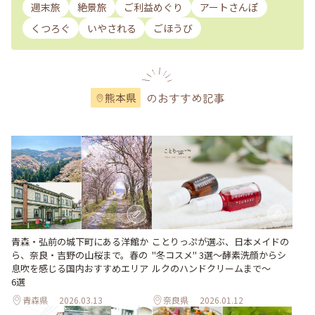
週末旅
絶景旅
ご利益めぐり
アートさんぽ
くつろぐ
いやされる
ごほうび
のおすすめ記事
熊本県
青森・弘前の城下町にある洋館か
ことりっぷが選ぶ、日本メイドの
ら、奈良・吉野の山桜まで。春の
"冬コスメ" 3選～酵素洗顔からシ
息吹を感じる国内おすすめエリア
ルクのハンドクリームまで～
6選
青森県
2026.03.13
奈良県
2026.01.12