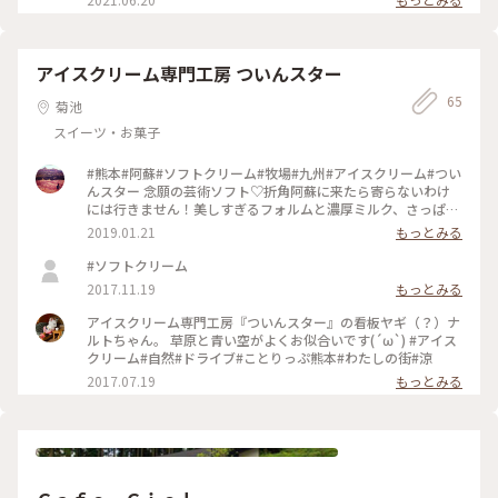
ンです🙆‍♀️ ヨモギより癖がないので子供もパクパク😋 寒い季節
（白）”を頂きました💕 白はシロップに浸った素朴な寒ざらし
学校跡#阿蘇#かんざらし#結#ご当地グルメ#かんざらしの店結
は炬燵や火鉢で暖をとりながら、煮麺やぜんざいも楽しめます
にピリッと爽やかな生姜蜜を足して味変が楽しめます🎶付け合
#おもちずき#Ayuのおやつ
よ🍂 #私のことりっぷ2022#Myことりっぷ#アートみたいな景
わせはミニトマト🍅 ちなみに黒もあり、そちらは黒蜜ときな
色#阿蘇#ドライブ#甘味処#軽食#自然#湧水#ふるカフェ#明治
粉です🍵 敷地内に自生しているクレソンを練り込んだパスタ
アイスクリーム専門工房 ついんスター
#昭和#レトロ#木造校舎#女学校#リノベーション#クレソン#レ
や素麺も人気で、寒ざらしの緑色もヨモギと見せかけてクレソ
トロ探訪#甘いもの巡り#子どもと一緒
ンです🙆‍♀️ ヨモギより癖がないので子供もパクパク😋 寒い季節
65
菊池
は炬燵や火鉢で暖をとりながら、煮麺やぜんざいも楽しめます
スイーツ・お菓子
よ🍂 #阿蘇#ドライブ#甘味処#軽食#自然#湧水#ふるカフェ#明
治#昭和#レトロ#木造校舎#女学校#リノベーション#レトロ探
訪#甘いもの巡り#子どもと一緒
#熊本#阿蘇#ソフトクリーム#牧場#九州#アイスクリーム#つい
んスター 念願の芸術ソフト♡折角阿蘇に来たら寄らないわけ
には行きません！美しすぎるフォルムと濃厚ミルク、さっぱり
したアイスクリーム。コーンを残しておけば、お代わりアイス
2019.01.21
もっとみる
が出来ます！
#ソフトクリーム
2017.11.19
もっとみる
アイスクリーム専門工房『ついんスター』の看板ヤギ（？）ナ
ルトちゃん。 草原と青い空がよくお似合いです(´ω`) #アイス
クリーム#自然#ドライブ#ことりっぷ熊本#わたしの街#涼
2017.07.19
もっとみる