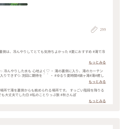
299
裏側は、冷んやりしてとても気持ちよかった #夏におすすめ #滝で冷
もっとみる
✨ 冷んやりした水も 心地よく♡ ・ 滝の裏側に入り、滝のカーテン
りできず💦 次回に期待を＾＾ ・ #ゆるり夏時間#鍋ヶ滝#滝#癒し
もっとみる
た場所で滝を裏側からも眺められる場所です。 すっごい階段を降りる
のだったらどうしよう…と心配しましたが、母でも大丈夫でした🙆 #私のことりっぷ旅 #秋さんぽ
もっとみる