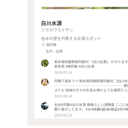
白川水源
シラカワスイゲン
名水の里を代表する水源スポット
南阿蘇
名所・旧跡
熊本県阿蘇郡南阿蘇村 『白川水源』 わかりますか
熊本県 #南阿蘇 #白川水源
2026.05.14
阿蘇で遊ぼう‪‪𖥧𖤣 熊本県阿蘇郡南阿蘇村 【白川水源】 日本名水百選のひとつ 毎分60トンもの水が湧き出る水源地です
┈┈┈┈┈┈┈┈┈┈┈┈┈┈┈┈┈┈┈┈ 南
よりも 地域の方々の水汲み場のような場所だった
売されているので 観光で訪れても水を汲むこと
2025.08.16
蘇鉄道の停車駅もあるので ゆったり過ごすことができ
湧水 #南阿蘇湧水群
名水❣️阿蘇#白川水源 素晴らしい透明度 ここ
取り寄せしてます。 #水#綺麗#醤油#絶品#冬#
2019.02.18