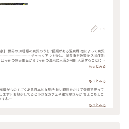
171
┈┈┈┈┈┈┈┈┈ チェックアウト後は、温泉街を散策後 入湯手形
、25ヶ所の露天風呂から 3ヶ所の温泉に入浴が可能 入浴するごとに旅
｣ に挑戦
もっとみる
順で入浴 露天風呂のや宿の写真はHPを参照ください * ①山の宿 新
窟風呂｣が特徴 * ②旅館 美里 白濁色や水色、緑などなど 時間によ
は水色〜透明色でした✨️ * ③夢竜胆 川を眺める露天風呂（男風
もっとみる
風呂は良い湯加減でした♨️ #九州 #熊本 #阿蘇 #南小国町 #日本百
館 #旅館美里 #夢竜胆 #湯めぐり
情 風情がものすごくある日本的な場所 長い時間をかけて皆様で守って
します✨ お散歩してると小さなカフェや雑貨屋さんが ちょこちょこ
れますねー
もっとみる