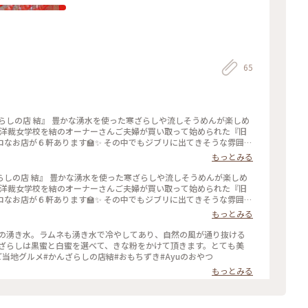
65
ざらしの店 結』 豊かな湧水を使った寒ざらしや流しそうめんが楽しめ
旧洋裁女学校を結のオーナーさんご夫婦が買い取って始められた『旧
なお店が６軒あります🏫✨ その中でもジブリに出てきそうな雰囲気
主人から聞いたような、聞かなかったような…🤔笑 お冷はご自由に湧
もっとみる
水で冷えています😆🍻 今回は“かんざらし（白）”を頂きました
リッと爽やかな生姜蜜を足して味変が楽しめます🎶付け合わせはミニ
らしの店 結』 豊かな湧水を使った寒ざらしや流しそうめんが楽しめ
きな粉です🍵 敷地内に自生しているクレソンを練り込んだパスタや素
旧洋裁女学校を結のオーナーさんご夫婦が買い取って始められた『旧
レソンです🙆‍♀️ ヨモギより癖がないので子供もパクパク😋 寒い
なお店が６軒あります🏫✨ その中でもジブリに出てきそうな雰囲気
とりっぷ2022#Myことりっぷ#アー
ご主人から聞いたような、聞かなかったような…🤔笑 お冷はご自由に
もっとみる
自然#湧水#ふるカフェ#明治#昭和#レトロ#木造校舎#女学校#リノベ
湧水で冷えています😆🍻 今回は“かんざらし（白）”を頂きまし
#子どもと一緒
ピリッと爽やかな生姜蜜を足して味変が楽しめます🎶付け合わせはミ
フの湧き水。ラムネも湧き水で冷やしてあり、自然の風が通り抜ける
ときな粉です🍵 敷地内に自生しているクレソンを練り込んだパスタや
んざらしは黒蜜と白蜜を選べて、きな粉をかけて頂きます。とても美
クレソンです🙆‍♀️ ヨモギより癖がないので子供もパクパク😋 寒
結#ご当地グルメ#かんざらしの店結#おもちずき#Ayuのおやつ
阿蘇#ドライブ#甘味処#軽食#自然#湧水
もっとみる
学校#リノベーション#レトロ探訪#甘いもの巡り#子どもと一緒