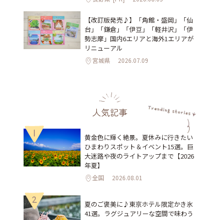
【改訂版発売♪】「角館・盛岡」「仙
台」「鎌倉」「伊豆」「軽井沢」「伊
勢志摩」国内6エリアと海外1エリアが
リニューアル
宮城県
2026.07.09
人気記事
1
黄金色に輝く絶景。夏休みに行きたい
ひまわりスポット＆イベント15選。巨
大迷路や夜のライトアップまで【2026
年夏】
全国
2026.08.01
2
夏のご褒美に♪東京ホテル限定かき氷
41選。ラグジュアリーな空間で味わう