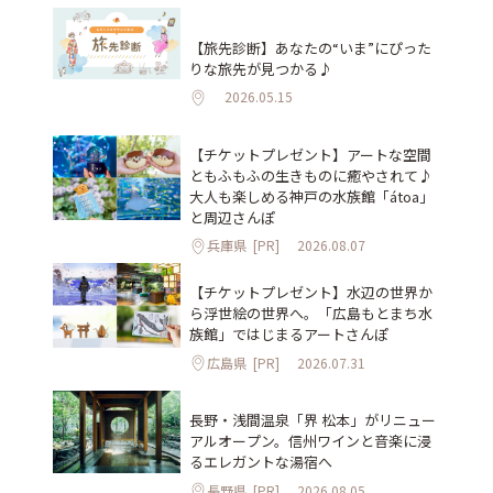
【旅先診断】あなたの“いま”にぴった
りな旅先が見つかる♪
2026.05.15
【チケットプレゼント】アートな空間
ともふもふの生きものに癒やされて♪
大人も楽しめる神戸の水族館「átoa」
と周辺さんぽ
兵庫県
[PR]
2026.08.07
【チケットプレゼント】水辺の世界か
ら浮世絵の世界へ。「広島もとまち水
族館」ではじまるアートさんぽ
広島県
[PR]
2026.07.31
長野・浅間温泉「界 松本」がリニュー
アルオープン。信州ワインと音楽に浸
るエレガントな湯宿へ
長野県
[PR]
2026.08.05