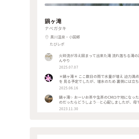
鍋ヶ滝
ナベガタキ
黒川温泉・小国郷
たびレポ
火砕流が冷え固まって出来た滝 流れ落ちる滝の
んやり
2025.07.07
＊鍋ヶ滝＊ ここ数日の雨で水量が増え 迫力満点
を 見る予定でしたが、増水のため 裏側には立ち入
2025.06.16
鍋ヶ滝✨ おーいお茶や生茶のCMロケ地になっ
2023.11.30