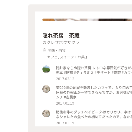
隠れ茶房 茶蔵
カクレサボウサクラ
阿蘇・内牧
カフェ, スイーツ・お菓子
隠れ家ならぬ隠れ茶房 レトロな雰囲気が好きだなぁ(о´∀`о) 今日もちいさなシアワセ&
熊本 #阿蘇 #ティラミス #デザート #茶蔵 #カフ
2017.02.12
築200年の納屋を改装したカフェで、入り口の
阿蘇の外輪山が一望できるんですが、お客様が多くて写真撮れず
ンチ #古民家
2017.01.19
肥後赤牛のダッチベイビー 外はカリカリ、中はモ
2017.01.19