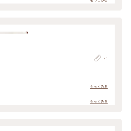
ますw 一緒に行った叔母も足早に早く行こうと急かすので、いよいよ
りとした耐震構造Σ(･ω･ﾉ)ﾉ これはいつ地震が来ても安心できるな
の上へと向かいます。 ワクワクしながら天守の最上階に到着すると、そこ
圧巻でした.*･ﾟ(*º∀º*).ﾟ･*. #アートな景色 #熊本 #熊本城
75
もっとみる
もっとみる