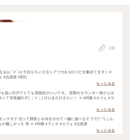
138
ヨロコビを集めてます☆ #
ェ #古民家 #和む
もっとみる
戸も低い引戸でとても雰囲気がいいです。 窓際のカウンター席からは
( ；∀；) ぜひまた行きたい！ ＊ #阿蘇 #カフェ #ラ
もっとみる
ッチモチ 切って野菜とお肉をのせて一緒に食べるそうで(^ ^) こん
なシャレたの食べたの初めてだったので、なかなか難しかった 笑 ＊ #阿蘇 #ランチ #カフェ #古民家
もっとみる