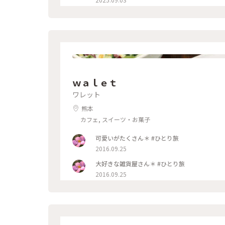
ーｰﾝ 色んな角度からつい写真を撮ってしまい
中に潜入😆 中に入ってまず驚いたことが、どっし
ぁ(꒪˙꒳˙꒪) 展示物もじっくり見ながら天守
から見る景色は
ｗａｌｅｔ
ワレット
熊本
カフェ, スイーツ・お菓子
可愛いがたくさん＊ #ひとり旅
2016.09.25
大好きな雑貨屋さん＊ #ひとり旅
2016.09.25