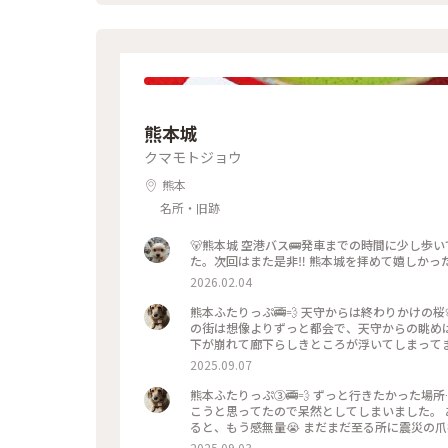
熊本城
クマモトジョウ
熊本
名所・旧跡
🐻熊本城 空港バス🚌発車までの時間に少し歩い
た。次回はまた是非‼︎ 熊本城を拝めて嬉しかった♡ ‥
2026.02.04
熊本ふたりっぷ🚎💨 天守からは終わりかけの桜🌸も見れました( *´꒳`* ) 遠くにはくまモンの姿も‪🫶(●ﾟ(ｴ)ﾟ●) 熊本
の街は想像よりずっと都会で、天守からの眺めは最高でした(*｀ω´)b しかし
下が崩れて廊下らしきところが浮いてしまってま
に番号がふられ、昔の写真を見ながら元の位置
2025.09.07
熊本ふたりっぷ③🚎💨 ずっと行きたかった場所……それは熊本城🏯 震災での被害をテレビで見た時は、次の年に行
こうと思ってたので呆然としてしまいました。
ると、もう感無量😭 まだまだ至る所に震災の
見ると、勇気が貰えるようでしばらく立ち尽くして眺
2025.09.03