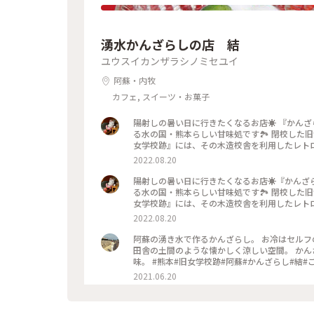
湧水かんざらしの店 結
ユウスイカンザラシノミセユイ
阿蘇・内牧
カフェ, スイーツ・お菓子
陽射しの暑い日に行きたくなるお店☀️ 『かん
る水の国・熊本らしい甘味処です🏞 閉校した
女学校跡』には、その木造校舎を利用したレトロ
の結は特別な存在感🌳 昔は校長室だったとご
2022.08.20
水をコップに注ぐスタイル！サイダーやビールも湧
💕 白はシロップに浸った素朴な寒ざらしにピ
陽射しの暑い日に行きたくなるお店☀️『かんざ
トマト🍅 ちなみに黒もあり、そちらは黒蜜と
る水の国・熊本らしい甘味処です🏞 閉校した
麺も人気で、寒ざらしの緑色もヨモギと見せかけてク
女学校跡』には、その木造校舎を利用したレトロ
季節は炬燵や火鉢で暖をとりながら、煮麺やぜんざいも楽しめますよ🍂 #私のこ
の結は特別な存在感🌳 昔は校長室だったと昔
2022.08.20
トみたいな景色#阿蘇#ドライブ#甘味処#軽食#
湧水をコップに注ぐスタイル！サイダーやビールも
ーション#クレソン#レトロ探訪#甘いもの巡り
た💕 白はシロップに浸った素朴な寒ざらしに
阿蘇の湧き水で作るかんざらし。 お冷はセル
ニトマト🍅 ちなみに黒もあり、そちらは黒蜜
田舎の土間のような懐かしく涼しい空間。 か
素麺も人気で、寒ざらしの緑色もヨモギと見せかけて
味。 #熊本#旧女学校跡#阿蘇#かんざらし#
い季節は炬燵や火鉢で暖をとりながら、煮麺やぜんざいも楽しめますよ🍂 #
2021.06.20
#ふるカフェ#明治#昭和#レトロ#木造校舎#女