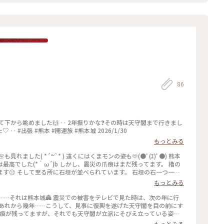
86
て下から眺めました🙌 ‥ 2年振りかな❓その時は天守閣まで行きまし
 #出張 #熊本 #開運旅 #熊本城 2026/1/30
もっとみる
、震災の爪痕はまだ残ってます。 櫓の
す😥 そして至る所に石垣が並べられています。 石垣の石一つ一つ
に戻す、という地道ながらも確実な気の遠くなる復元をするそうで
もっとみる
す。 全ての復元が終わったら、また熊本城に会いに来たいと思います😊 #アートな景色 #熊本 #熊本城 #復興
 あれから幾年……こうして、見事に復興を遂げた天守閣を目の前にす
爪痕が残ってますが、それでも天守閣が立派にそびえ立っている姿を
めてました😢 黒塗りのお城は本当にかっこいい……ｼﾞー( ˘ω˘ )
もっとみる