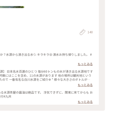
140
？水源から湧き出る水💦 キラキラ🤩 湧水お持ち帰りしました。 #
もっとみる
阿蘇にはここを含め、11の水源があります 他の場所は観光地という
ので 一番有名な白川水源をご紹介❁ * 様々な大きさのボトルが販
ができます 周辺にはカフェやお土産屋なども豊富 少し歩くと、南阿
もっとみる
ます✨️ #ゆるり夏時間 #九州 #熊本 #南阿蘇 #白川水源 #阿蘇の
にある水源茶屋の醤油は絶品です。 浮気できずに、関東に来てからも お
旅行#九州
もっとみる