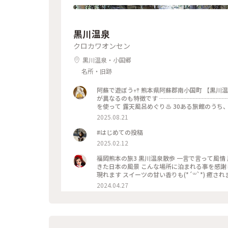
黒川温泉
クロカワオンセン
黒川温泉・小国郷
名所・旧跡
阿蘇で遊ぼう‪‪𖥧𖤣 熊本県阿蘇郡南小国町 【黒川温泉】 世界の10種類の泉質のうち7種類がある温泉郷 宿によって泉質
が異なるのも特徴です ┈┈┈┈┈┈┈┈┈┈┈
を使って 露天風呂めぐり♨️ 30ある旅館のうち
館のスタンプを 手形に押してもらうシステムです🐾‪ * パンフレットより ｢肌が強い方のすべすべ肌湯めぐり
2025.08.21
しました ①硫酸塩泉 ②硫黄泉 ③単純弱酸性泉の
明館 宿の主人が自らの手で掘ったと言われる ｢洞
#はじめての投稿
って色が変化する不思議な硫黄泉 私が入浴した時
2025.02.12
呂）が特徴 つかれないほど熱い源泉のため注意 女
名湯 #黒川温泉 #黒川温泉露天風呂めぐり #新明
福岡熊本の旅3 黒川温泉散歩 一言で言って風
きた日本の風景 こんな場所に泊まれる事を感謝
現れます スイーツの甘い香りも(*´꒳`*) 癒さ
2024.04.27