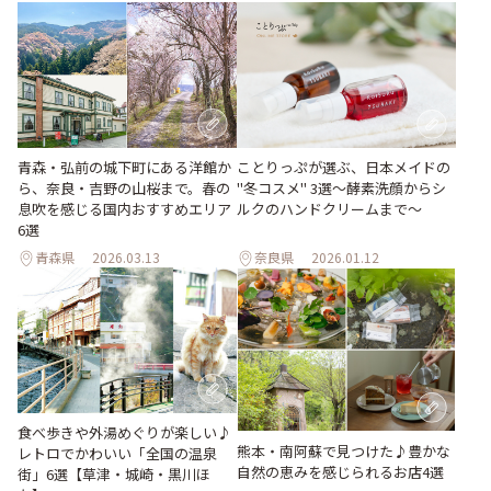
青森・弘前の城下町にある洋館か
ことりっぷが選ぶ、日本メイドの
ら、奈良・吉野の山桜まで。春の
"冬コスメ" 3選～酵素洗顔からシ
息吹を感じる国内おすすめエリア
ルクのハンドクリームまで～
6選
青森県
2026.03.13
奈良県
2026.01.12
食べ歩きや外湯めぐりが楽しい♪
熊本・南阿蘇で見つけた♪豊かな
レトロでかわいい「全国の温泉
自然の恵みを感じられるお店4選
街」6選【草津・城崎・黒川ほ