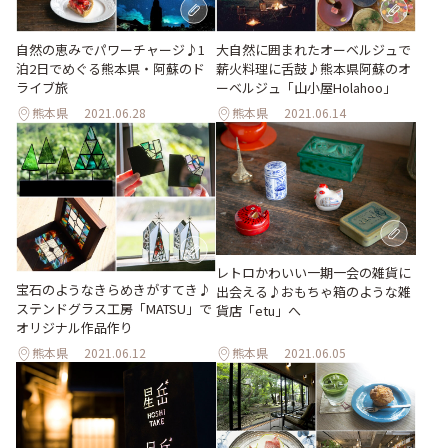
自然の恵みでパワーチャージ♪1
大自然に囲まれたオーベルジュで
泊2日でめぐる熊本県・阿蘇のド
薪火料理に舌鼓♪熊本県阿蘇のオ
ライブ旅
ーベルジュ「山小屋Holahoo」
熊本県
2021.06.28
熊本県
2021.06.14
レトロかわいい一期一会の雑貨に
宝石のようなきらめきがすてき♪
出会える♪おもちゃ箱のような雑
ステンドグラス工房「MATSU」で
貨店「etu」へ
オリジナル作品作り
熊本県
2021.06.12
熊本県
2021.06.05