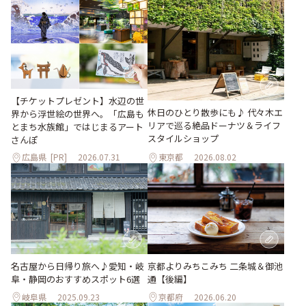
【チケットプレゼント】水辺の世
休日のひとり散歩にも♪ 代々木エ
界から浮世絵の世界へ。「広島も
リアで巡る絶品ドーナツ＆ライフ
とまち水族館」ではじまるアート
スタイルショップ
さんぽ
広島県
[PR]
2026.07.31
東京都
2026.08.02
名古屋から日帰り旅へ♪愛知・岐
京都よりみちこみち 二条城＆御池
阜・静岡のおすすめスポット6選
通【後編】
岐阜県
2025.09.23
京都府
2026.06.20