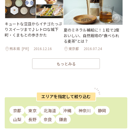
キュートな豆皿からイチゴたっぷ
りスイーツまで♪レトロな城下
夏のミネラル補給に！１粒で2度
町・くまもとの歩きかた
おいしい、自然栽培の“食べられ
る麦茶”とは？
熊本県
[PR]
2016.12.16
東京都
2016.07.24
もっとみる
エリアを指定して絞り込む
京都
東京
北海道
沖縄
神奈川
静岡
山梨
長野
奈良
鎌倉