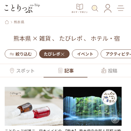
ガイド・マガジン
熊本県
熊本県
×
雑貨
、
たびレポ
、
ホテル・宿
絞り込む
たびレポ
イベント
アクティビテ
スポット
記事
投稿
ことりっぷが選ぶ、日本メイドの
【熊本】 熊本県中北部＆阿蘇で晩