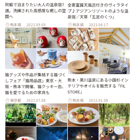
阿蘇で泊まりたい大人の温泉宿7
全客室露天風呂付きのヴィラタイ
選。洗練された高感度な癒しの空
プ♪アジアンリゾートのような温
間へ
泉宿／天草「五足のくつ」
熊本県
2023.09.09
熊本県
2023.06.17
猫グッズや作品が集結する猫づく
熊本・黒川温泉にある小国杉イン
しフェア「猫用品店」東京・大
テリアやオイルを販売する「FIL
阪・熊本で開催、猫クッキー缶、
STORE」
猫を愛でるための家具も
東京都
2022.07.08
熊本県
2022.01.08