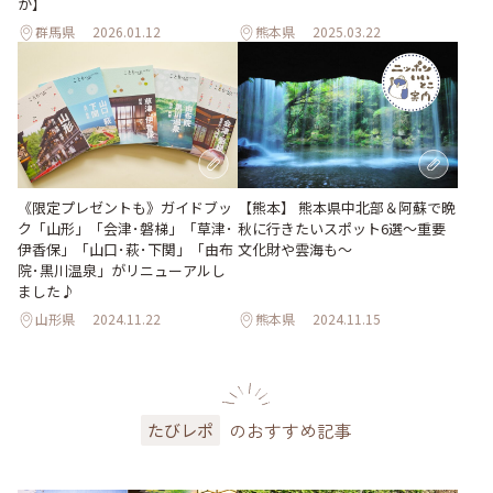
か】
群馬県
2026.01.12
熊本県
2025.03.22
《限定プレゼントも》ガイドブッ
【熊本】 熊本県中北部＆阿蘇で晩
ク「山形」「会津･磐梯」「草津･
秋に行きたいスポット6選〜重要
伊香保」「山口･萩･下関」「由布
文化財や雲海も〜
院･黒川温泉」がリニューアルし
ました♪
山形県
2024.11.22
熊本県
2024.11.15
のおすすめ記事
たびレポ