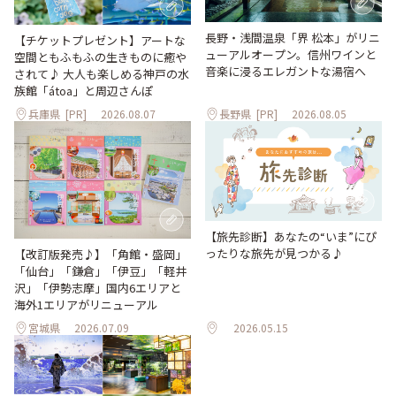
長野・浅間温泉「界 松本」がリニ
【チケットプレゼント】アートな
ューアルオープン。信州ワインと
空間ともふもふの生きものに癒や
音楽に浸るエレガントな湯宿へ
されて♪ 大人も楽しめる神戸の水
族館「átoa」と周辺さんぽ
兵庫県
[PR]
2026.08.07
長野県
[PR]
2026.08.05
【旅先診断】あなたの“いま”にぴ
ったりな旅先が見つかる♪
【改訂版発売♪】「角館・盛岡」
「仙台」「鎌倉」「伊豆」「軽井
沢」「伊勢志摩」国内6エリアと
海外1エリアがリニューアル
宮城県
2026.07.09
2026.05.15