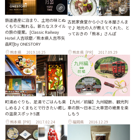
鉄道遺産に泊まり、土地の味とぬ
古民家食堂から小さな本屋さんま
くもりに触れる。新たなスタイル
で♪ 地元の人が教えてくれた、と
の旅の提案。[Classic Railway
っておきの「熊本」さんぽ
Hotel 人吉球磨／熊本県人吉市矢
岳町]by ONESTORY
熊本県
2019.10.25
熊本県
[PR]
2017.09.29
町湯めぐりも、足湯でごはんも楽
【九州／前編】九州縦断、観光列
しめる♪くまもとで行きたい癒し
車の旅～日本三大車窓の絶景を楽
の温泉スポット5選
しもう
熊本県
[PR]
2017.02.24
福岡県
2016.12.29