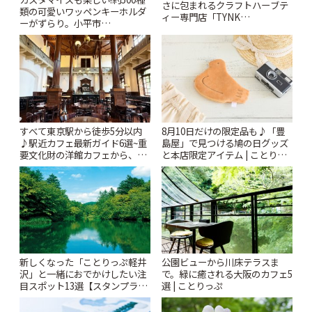
さに包まれるクラフトハーブテ
類の可愛いワッペンキーホルダ
ィー専門店「TYNK
ーがずらり。小平市
Kabutocho」 | ことりっぷ
「Kimamaya T&K」 | ことりっ
ぷ
すべて東京駅から徒歩5分以内
8月10日だけの限定品も♪「豊
♪駅近カフェ最新ガイド6選~重
島屋」で見つける鳩の日グッズ
要文化財の洋館カフェから、改
と本店限定アイテム | ことりっ
札すぐのレトロ喫茶まで~ | こと
ぷ
りっぷ
新しくなった「ことりっぷ軽井
公園ビューから川床テラスま
沢」と一緒におでかけしたい注
で。緑に癒される大阪のカフェ5
目スポット13選【スタンプラリ
選 | ことりっぷ
ー開催中】 | ことりっぷ