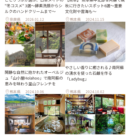
"冬コスメ" 3選～酵素洗顔からシ
秋に行きたいスポット6選〜重要
ルクのハンドクリームまで～
文化財や雲海も〜
奈良県
2026.01.12
熊本県
2024.11.15
やさしい香りに癒される♪南阿蘇
閑静な自然に抱かれたオーベルジ
の湧水を使った石鹸を作る
ュ「山小屋Holahoo」で南阿蘇の
「Ladybug」
恵みを味わう里山フレンチを
熊本県
2024.10.06
熊本県
2024.10.02