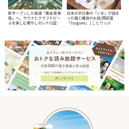
新オープンした銭湯「黄金湯 新
日本の手仕事の「いま」が詰ま
宿」へ。サウナとクラフトビー
った器と雑貨のお店/西荻窪
ルを楽しむ癒やしのレトロ空間
「tsugumi」 | ことりっぷ
| ことりっぷ