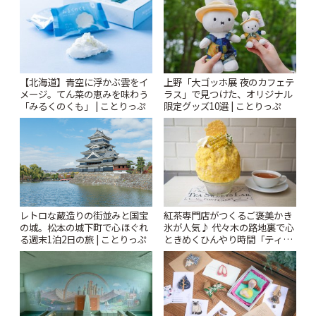
【北海道】青空に浮かぶ雲をイ
上野「大ゴッホ展 夜のカフェテ
メージ。てん菜の恵みを味わう
ラス」で見つけた、オリジナル
「みるくのくも」 | ことりっぷ
限定グッズ10選 | ことりっぷ
レトロな蔵造りの街並みと国宝
紅茶専門店がつくるご褒美かき
の城。松本の城下町で心ほぐれ
氷が人気♪ 代々木の路地裏で心
る週末1泊2日の旅 | ことりっぷ
ときめくひんやり時間「ティー
スイーツ ラボ コンテナート」 |
ことりっぷ