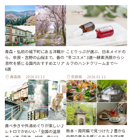
青森・弘前の城下町にある洋館か
ことりっぷが選ぶ、日本メイドの
ら、奈良・吉野の山桜まで。春の
"冬コスメ" 3選～酵素洗顔からシ
息吹を感じる国内おすすめエリア
ルクのハンドクリームまで～
6選
青森県
2026.03.13
奈良県
2026.01.12
食べ歩きや外湯めぐりが楽しい♪
熊本・南阿蘇で見つけた♪豊かな
レトロでかわいい「全国の温泉
自然の恵みを感じられるお店4選