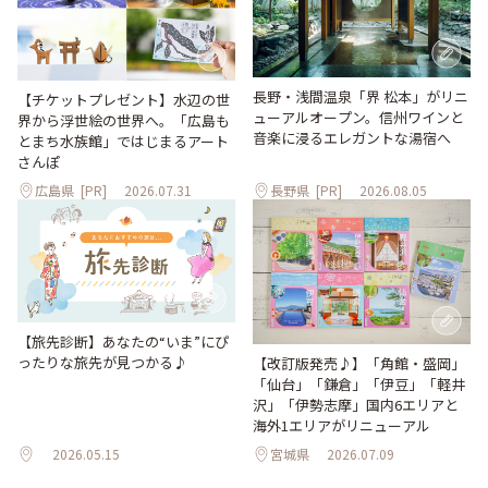
長野・浅間温泉「界 松本」がリニ
【チケットプレゼント】水辺の世
ューアルオープン。信州ワインと
界から浮世絵の世界へ。「広島も
音楽に浸るエレガントな湯宿へ
とまち水族館」ではじまるアート
さんぽ
広島県
[PR]
2026.07.31
長野県
[PR]
2026.08.05
【旅先診断】あなたの“いま”にぴ
ったりな旅先が見つかる♪
【改訂版発売♪】「角館・盛岡」
「仙台」「鎌倉」「伊豆」「軽井
沢」「伊勢志摩」国内6エリアと
海外1エリアがリニューアル
2026.05.15
宮城県
2026.07.09