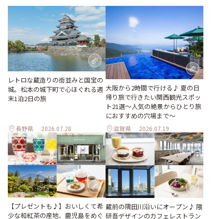
レトロな蔵造りの街並みと国宝の
大阪から2時間で行ける♪ 夏の日
城。松本の城下町で心ほぐれる週
帰り旅で行きたい関西観光スポッ
末1泊2日の旅
ト21選～人気の絶景からひとり旅
におすすめの穴場まで～
長野県
2026.07.28
滋賀県
2026.07.19
【プレゼントも♪】おいしくて希
蔵前の隅田川沿いにオープン♪ 隈
少な和紅茶の産地、鹿児島をめぐ
研吾デザインのカフェレストラン