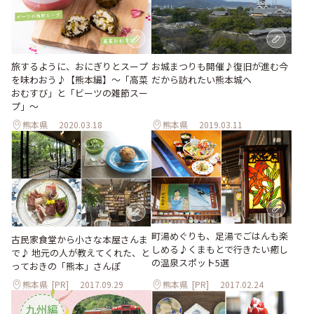
旅するように、おにぎりとスープ
お城まつりも開催♪復旧が進む今
を味わおう♪【熊本編】〜「高菜
だから訪れたい熊本城へ
おむすび」と「ビーツの雑節スー
プ」〜
熊本県
2020.03.18
熊本県
2019.03.11
町湯めぐりも、足湯でごはんも楽
古民家食堂から小さな本屋さんま
しめる♪くまもとで行きたい癒し
で♪ 地元の人が教えてくれた、と
の温泉スポット5選
っておきの「熊本」さんぽ
熊本県
[PR]
2017.09.29
熊本県
[PR]
2017.02.24