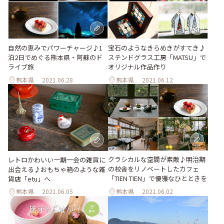
自然の恵みでパワーチャージ♪1
宝石のようなきらめきがすてき♪
泊2日でめぐる熊本県・阿蘇のド
ステンドグラス工房「MATSU」で
ライブ旅
オリジナル作品作り
熊本県
2021.06.28
熊本県
2021.06.12
クラシカルな空間が素敵♪明治期
レトロかわいい一期一会の雑貨に
の校舎をリノベートしたカフェ
出会える♪おもちゃ箱のような雑
「TIEN TIEN」で優雅なひとときを
貨店「etu」へ
熊本県
2021.06.05
熊本県
2021.06.02