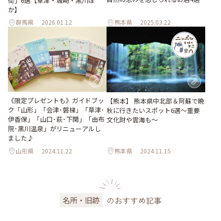
街」6選【草津・城崎・黒川ほ
か】
群馬県
2026.01.12
熊本県
2025.03.22
《限定プレゼントも》ガイドブッ
【熊本】 熊本県中北部＆阿蘇で晩
ク「山形」「会津･磐梯」「草津･
秋に行きたいスポット6選〜重要
伊香保」「山口･萩･下関」「由布
文化財や雲海も〜
院･黒川温泉」がリニューアルし
ました♪
山形県
2024.11.22
熊本県
2024.11.15
のおすすめ記事
名所・旧跡