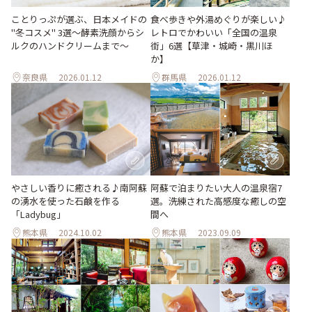
食べ歩きや外湯めぐりが楽しい♪
ことりっぷが選ぶ、日本メイドの
レトロでかわいい「全国の温泉
"冬コスメ" 3選～酵素洗顔からシ
街」6選【草津・城崎・黒川ほ
ルクのハンドクリームまで～
か】
奈良県
2026.01.12
群馬県
2026.01.12
阿蘇で泊まりたい大人の温泉宿7
やさしい香りに癒される♪南阿蘇
選。洗練された高感度な癒しの空
の湧水を使った石鹸を作る
間へ
「Ladybug」
熊本県
2024.10.02
熊本県
2023.09.09