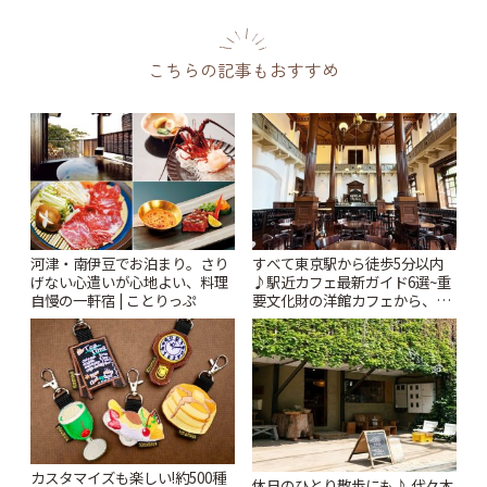
こちらの記事もおすすめ
河津・南伊豆でお泊まり。さり
すべて東京駅から徒歩5分以内
げない心遣いが心地よい、料理
♪駅近カフェ最新ガイド6選~重
自慢の一軒宿 | ことりっぷ
要文化財の洋館カフェから、改
札すぐのレトロ喫茶まで~ | こと
りっぷ
カスタマイズも楽しい!約500種
休日のひとり散歩にも♪ 代々木