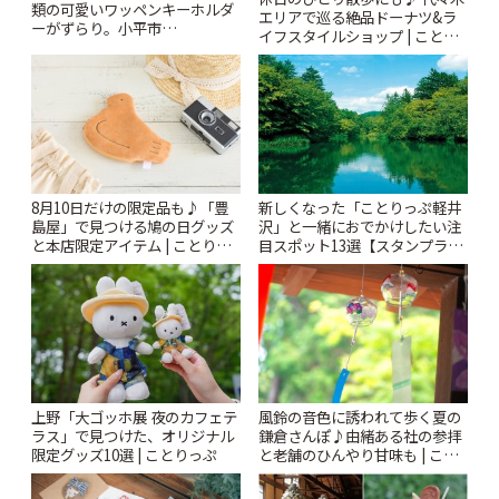
類の可愛いワッペンキーホルダ
エリアで巡る絶品ドーナツ&ラ
ーがずらり。小平市
イフスタイルショップ | ことり
「Kimamaya T&K」 | ことりっ
っぷ
ぷ
8月10日だけの限定品も♪「豊
新しくなった「ことりっぷ軽井
島屋」で見つける鳩の日グッズ
沢」と一緒におでかけしたい注
と本店限定アイテム | ことりっ
目スポット13選【スタンプラリ
ぷ
ー開催中】 | ことりっぷ
風鈴の音色に誘われて歩く夏の
上野「大ゴッホ展 夜のカフェテ
鎌倉さんぽ♪由緒ある社の参拝
ラス」で見つけた、オリジナル
と老舗のひんやり甘味も | こと
限定グッズ10選 | ことりっぷ
りっぷ