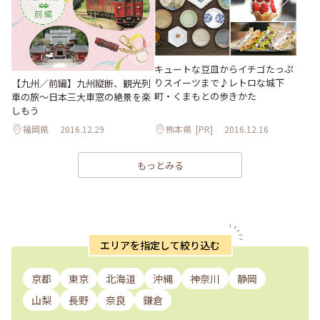
キュートな豆皿からイチゴたっぷ
りスイーツまで♪レトロな城下
【九州／前編】九州縦断、観光列
町・くまもとの歩きかた
車の旅～日本三大車窓の絶景を楽
しもう
福岡県
2016.12.29
熊本県
[PR]
2016.12.16
もっとみる
エリアを指定して絞り込む
京都
東京
北海道
沖縄
神奈川
静岡
山梨
長野
奈良
鎌倉