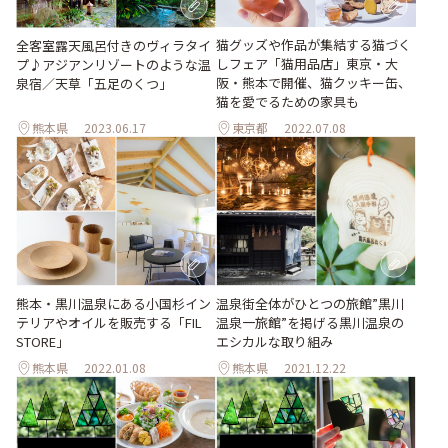
猫グッズや作品が集結する猫づく
全客室露天風呂付きのヴィラタイ
しフェア「猫用品店」東京・大
プ♪アジアンリゾートのような温
阪・熊本で開催、猫クッキー缶、
泉宿／天草「五足のくつ」
猫を愛でるための家具も
熊本県
2023.06.17
東京都
2022.07.08
熊本・黒川温泉にある小国杉イン
温泉街全体がひとつの旅館”黒川
テリアやオイルを販売する「FIL
温泉一旅館”を掲げる黒川温泉の
STORE」
エシカルな取り組み
熊本県
2022.01.08
熊本県
2021.12.22