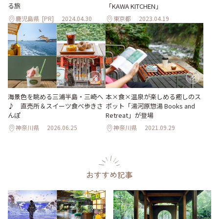
る旅
「KAWA KITCHEN」
鹿児島県
[PR]
2024.04.30
東京都
2023.04.19
海景色を眺める三浦半島・三崎へ
本×食×温泉が楽しめる癒しのス
♪ 直売所＆スイーツ食べ歩きさ
ポット「湯河原惣湯 Books and
んぽ
Retreat」が登場
神奈川県
2026.06.25
神奈川県
2021.09.29
おすすめ記事