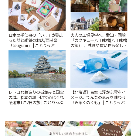
日本の手仕事の「いま」が詰ま
大人の工場見学へ、愛知・岡崎
った器と雑貨のお店/西荻窪
「カクキュー八丁味噌(八丁味噌
「tsugumi」 | ことりっぷ
の郷)」。試食や買い物も楽しみ
♪ | ことりっぷ
レトロな蔵造りの街並みと国宝
【北海道】青空に浮かぶ雲をイ
の城。松本の城下町で心ほぐれ
メージ。てん菜の恵みを味わう
る週末1泊2日の旅 | ことりっぷ
「みるくのくも」 | ことりっぷ