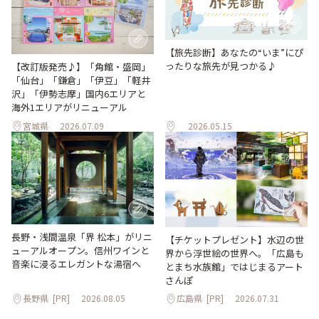
【旅先診断】あなたの“いま”にぴ
ったりな旅先が見つかる♪
【改訂版発売♪】「角館・盛岡」
「仙台」「鎌倉」「伊豆」「軽井
沢」「伊勢志摩」国内6エリアと
海外1エリアがリニューアル
宮城県
2026.07.09
2026.05.15
長野・浅間温泉「界 松本」がリニ
【チケットプレゼント】水辺の世
ューアルオープン。信州ワインと
界から浮世絵の世界へ。「広島も
音楽に浸るエレガントな湯宿へ
とまち水族館」ではじまるアート
さんぽ
長野県
[PR]
2026.08.05
広島県
[PR]
2026.07.31