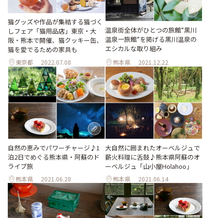
猫グッズや作品が集結する猫づく
温泉街全体がひとつの旅館”黒川
しフェア「猫用品店」東京・大
温泉一旅館”を掲げる黒川温泉の
阪・熊本で開催、猫クッキー缶、
エシカルな取り組み
猫を愛でるための家具も
東京都
2022.07.08
熊本県
2021.12.22
自然の恵みでパワーチャージ♪1
大自然に囲まれたオーベルジュで
泊2日でめぐる熊本県・阿蘇のド
薪火料理に舌鼓♪熊本県阿蘇のオ
ライブ旅
ーベルジュ「山小屋Holahoo」
熊本県
2021.06.28
熊本県
2021.06.14