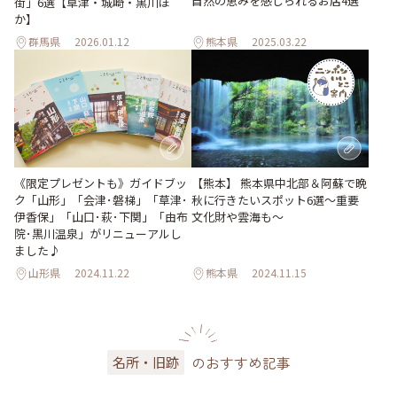
自然の恵みを感じられるお店4選
街」6選【草津・城崎・黒川ほ
か】
群馬県
2026.01.12
熊本県
2025.03.22
《限定プレゼントも》ガイドブッ
【熊本】 熊本県中北部＆阿蘇で晩
ク「山形」「会津･磐梯」「草津･
秋に行きたいスポット6選〜重要
伊香保」「山口･萩･下関」「由布
文化財や雲海も〜
院･黒川温泉」がリニューアルし
ました♪
山形県
2024.11.22
熊本県
2024.11.15
のおすすめ記事
名所・旧跡