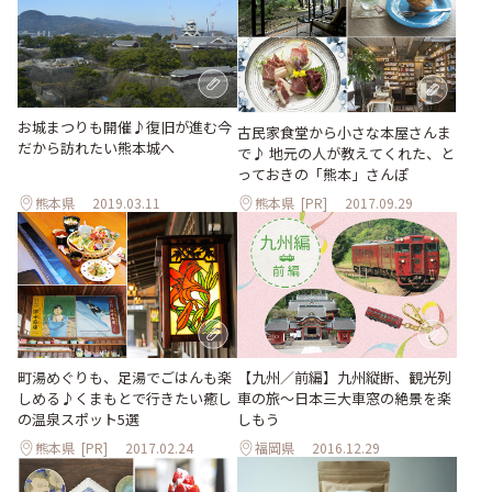
お城まつりも開催♪復旧が進む今
古民家食堂から小さな本屋さんま
だから訪れたい熊本城へ
で♪ 地元の人が教えてくれた、と
っておきの「熊本」さんぽ
熊本県
2019.03.11
熊本県
[PR]
2017.09.29
町湯めぐりも、足湯でごはんも楽
【九州／前編】九州縦断、観光列
しめる♪くまもとで行きたい癒し
車の旅～日本三大車窓の絶景を楽
の温泉スポット5選
しもう
熊本県
[PR]
2017.02.24
福岡県
2016.12.29