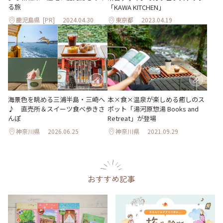
る旅
「KAWA KITCHEN」
鹿児島県
[PR]
2024.04.30
東京都
2023.04.19
海景色を眺める三浦半島・三崎へ
本×食×温泉が楽しめる癒しのス
♪ 直売所＆スイーツ食べ歩きさ
ポット「湯河原惣湯 Books and
んぽ
Retreat」が登場
神奈川県
2026.06.25
神奈川県
2021.09.29
おすすめ記事