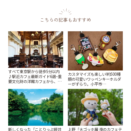
こちらの記事もおすすめ
すべて東京駅から徒歩5分以内
カスタマイズも楽しい!約500種
♪駅近カフェ最新ガイド6選~重
類の可愛いワッペンキーホルダ
要文化財の洋館カフェから、改
ーがずらり。小平市
札すぐのレトロ喫茶まで~ | こと
「Kimamaya T&K」 | ことりっ
りっぷ
ぷ
新しくなった「ことりっぷ軽井
上野「大ゴッホ展 夜のカフェテ