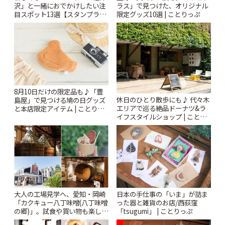
沢」と一緒におでかけしたい注
ラス」で見つけた、オリジナル
目スポット13選【スタンプラリ
限定グッズ10選 | ことりっぷ
ー開催中】 | ことりっぷ
8月10日だけの限定品も♪「豊
休日のひとり散歩にも♪ 代々木
島屋」で見つける鳩の日グッズ
エリアで巡る絶品ドーナツ&ラ
と本店限定アイテム | ことりっ
イフスタイルショップ | ことり
ぷ
っぷ
大人の工場見学へ、愛知・岡崎
日本の手仕事の「いま」が詰ま
「カクキュー八丁味噌(八丁味噌
った器と雑貨のお店/西荻窪
の郷)」。試食や買い物も楽しみ
「tsugumi」 | ことりっぷ
♪ | ことりっぷ