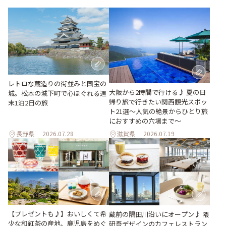
レトロな蔵造りの街並みと国宝の
大阪から2時間で行ける♪ 夏の日
城。松本の城下町で心ほぐれる週
帰り旅で行きたい関西観光スポッ
末1泊2日の旅
ト21選～人気の絶景からひとり旅
におすすめの穴場まで～
長野県
2026.07.28
滋賀県
2026.07.19
【プレゼントも♪】おいしくて希
蔵前の隅田川沿いにオープン♪ 隈
少な和紅茶の産地、鹿児島をめぐ
研吾デザインのカフェレストラン