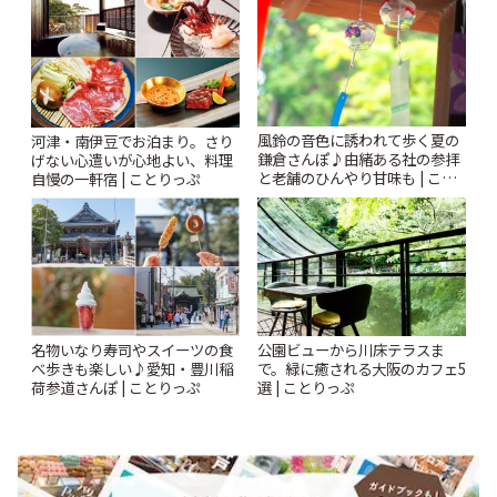
風鈴の音色に誘われて歩く夏の
河津・南伊豆でお泊まり。さり
鎌倉さんぽ♪由緒ある社の参拝
げない心遣いが心地よい、料理
と老舗のひんやり甘味も | こと
自慢の一軒宿 | ことりっぷ
りっぷ
名物いなり寿司やスイーツの食
公園ビューから川床テラスま
べ歩きも楽しい♪愛知・豊川稲
で。緑に癒される大阪のカフェ5
荷参道さんぽ | ことりっぷ
選 | ことりっぷ