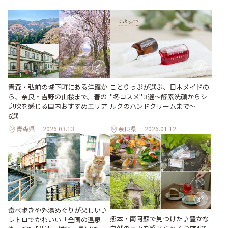
青森・弘前の城下町にある洋館か
ことりっぷが選ぶ、日本メイドの
ら、奈良・吉野の山桜まで。春の
"冬コスメ" 3選～酵素洗顔からシ
息吹を感じる国内おすすめエリア
ルクのハンドクリームまで～
6選
青森県
2026.03.13
奈良県
2026.01.12
食べ歩きや外湯めぐりが楽しい♪
熊本・南阿蘇で見つけた♪豊かな
レトロでかわいい「全国の温泉