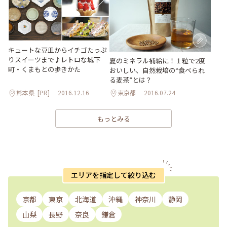
キュートな豆皿からイチゴたっぷ
りスイーツまで♪レトロな城下
夏のミネラル補給に！１粒で2度
町・くまもとの歩きかた
おいしい、自然栽培の“食べられ
る麦茶”とは？
熊本県
[PR]
2016.12.16
東京都
2016.07.24
もっとみる
エリアを指定して絞り込む
京都
東京
北海道
沖縄
神奈川
静岡
山梨
長野
奈良
鎌倉