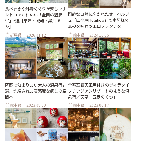
食べ歩きや外湯めぐりが楽しい♪
閑静な自然に抱かれたオーベルジ
レトロでかわいい「全国の温泉
ュ「山小屋Holahoo」で南阿蘇の
街」6選【草津・城崎・黒川ほ
恵みを味わう里山フレンチを
か】
群馬県
2026.01.12
熊本県
2024.10.06
阿蘇で泊まりたい大人の温泉宿7
全客室露天風呂付きのヴィラタイ
選。洗練された高感度な癒しの空
プ♪アジアンリゾートのような温
間へ
泉宿／天草「五足のくつ」
熊本県
2023.09.09
熊本県
2023.06.17