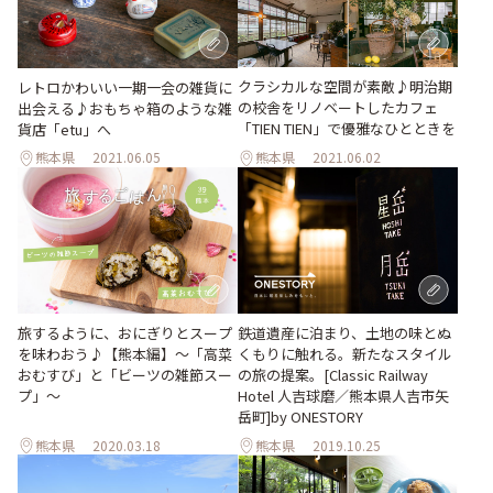
クラシカルな空間が素敵♪明治期
レトロかわいい一期一会の雑貨に
の校舎をリノベートしたカフェ
出会える♪おもちゃ箱のような雑
「TIEN TIEN」で優雅なひとときを
貨店「etu」へ
熊本県
2021.06.05
熊本県
2021.06.02
旅するように、おにぎりとスープ
鉄道遺産に泊まり、土地の味とぬ
を味わおう♪【熊本編】〜「高菜
くもりに触れる。新たなスタイル
おむすび」と「ビーツの雑節スー
の旅の提案。[Classic Railway
プ」〜
Hotel 人吉球磨／熊本県人吉市矢
岳町]by ONESTORY
熊本県
2020.03.18
熊本県
2019.10.25