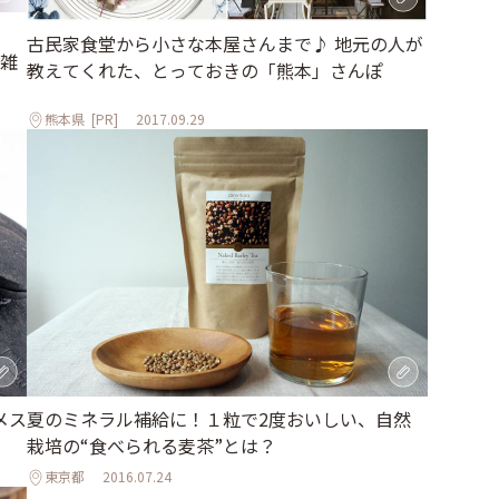
古民家食堂から小さな本屋さんまで♪ 地元の人が
雑
教えてくれた、とっておきの「熊本」さんぽ
熊本県
[PR]
2017.09.29
メス
夏のミネラル補給に！１粒で2度おいしい、自然
栽培の“食べられる麦茶”とは？
東京都
2016.07.24