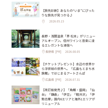
【旅先診断】あなたの“いま”にぴった
りな旅先が見つかる♪
2026.05.15
長野・浅間温泉「界 松本」がリニュー
アルオープン。信州ワインと音楽に浸
るエレガントな湯宿へ
長野県
[PR]
2026.08.05
【チケットプレゼント】水辺の世界か
ら浮世絵の世界へ。「広島もとまち水
族館」ではじまるアートさんぽ
広島県
[PR]
2026.07.31
【改訂版発売♪】「角館・盛岡」「仙
台」「鎌倉」「伊豆」「軽井沢」「伊
勢志摩」国内6エリアと海外1エリアが
リニューアル