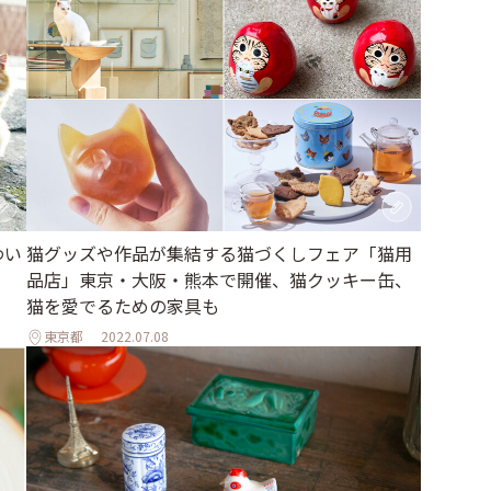
わい
猫グッズや作品が集結する猫づくしフェア「猫用
品店」東京・大阪・熊本で開催、猫クッキー缶、
猫を愛でるための家具も
東京都
2022.07.08