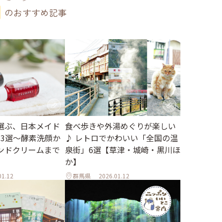
のおすすめ記事
食べ歩きや外湯めぐりが楽しい
選ぶ、日本メイド
♪ レトロでかわいい「全国の温
" 3選～酵素洗顔か
泉街」6選【草津・城崎・黒川ほ
ンドクリームまで
か】
01.12
群馬県
2026.01.12