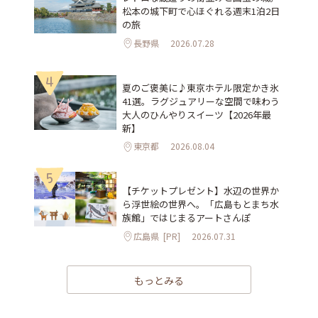
松本の城下町で心ほぐれる週末1泊2日
の旅
長野県
2026.07.28
4
夏のご褒美に♪東京ホテル限定かき氷
41選。ラグジュアリーな空間で味わう
大人のひんやりスイーツ【2026年最
新】
東京都
2026.08.04
5
【チケットプレゼント】水辺の世界か
ら浮世絵の世界へ。「広島もとまち水
族館」ではじまるアートさんぽ
広島県
[PR]
2026.07.31
もっとみる