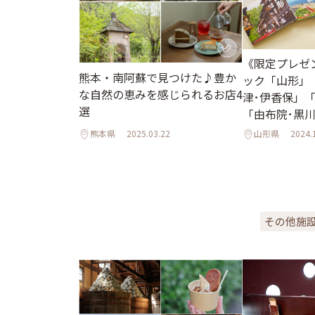
《限定プレゼ
熊本・南阿蘇で見つけた♪豊か
ック「山形」
な自然の恵みを感じられるお店4
津･伊香保」「
選
「由布院･黒
アルしました
熊本県
2025.03.22
山形県
2024.
その他施