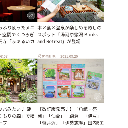
っぷり使ったメニ
本×食×温泉が楽しめる癒しの
ト空間でくつろぎ
スポット「湯河原惣湯 Books
円寺「まぁるいカ
and Retreat」が登場
08.03
神奈川県
2021.09.29
【改訂版発売♪】「角館・盛
ッパみたい♪ 静
岡」「仙台」「鎌倉」「伊豆」
くもりの森」で絵
「軽井沢」「伊勢志摩」国内6エ
ープ