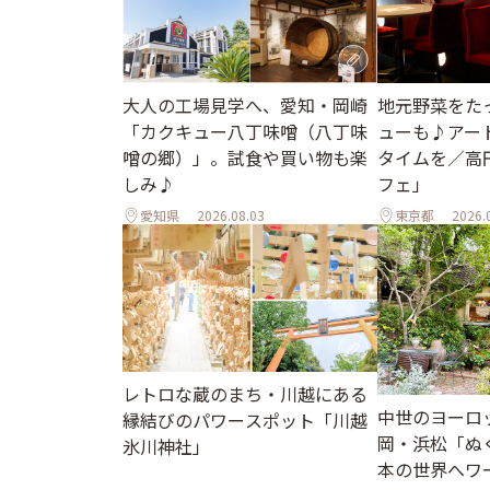
地元野菜をた
大人の工場見学へ、愛知・岡崎
ューも♪アー
「カクキュー八丁味噌（八丁味
タイムを／高
噌の郷）」。試食や買い物も楽
フェ」
しみ♪
愛知県
2026.08.03
東京都
2026.
レトロな蔵のまち・川越にある
中世のヨーロ
縁結びのパワースポット「川越
岡・浜松「ぬ
氷川神社」
本の世界へワ