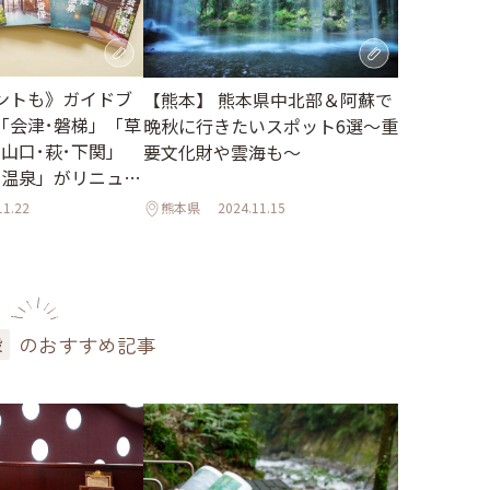
ントも》ガイドブ
【熊本】 熊本県中北部＆阿蘇で
「会津･磐梯」「草
晩秋に行きたいスポット6選〜重
山口･萩･下関」
要文化財や雲海も〜
川温泉」がリニュー
♪
11.22
熊本県
2024.11.15
のおすすめ記事
設