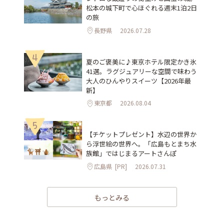
松本の城下町で心ほぐれる週末1泊2日
の旅
長野県
2026.07.28
4
夏のご褒美に♪東京ホテル限定かき氷
41選。ラグジュアリーな空間で味わう
大人のひんやりスイーツ【2026年最
新】
東京都
2026.08.04
5
【チケットプレゼント】水辺の世界か
ら浮世絵の世界へ。「広島もとまち水
族館」ではじまるアートさんぽ
広島県
[PR]
2026.07.31
もっとみる