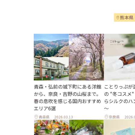
熊本県
青森・弘前の城下町にある洋館
ことりっぷが
から、奈良・吉野の山桜まで。
の "冬コスメ
春の息吹を感じる国内おすすめ
らシルクのハ
エリア6選
～
青森県
2026.03.13
奈良県
2026.