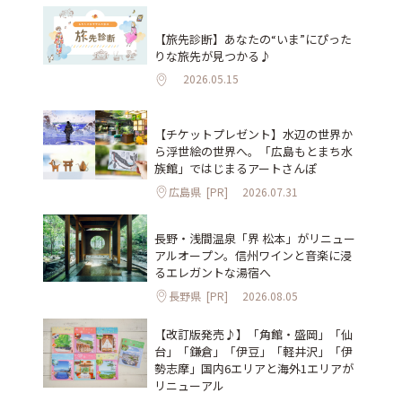
【旅先診断】あなたの“いま”にぴった
りな旅先が見つかる♪
2026.05.15
【チケットプレゼント】水辺の世界か
ら浮世絵の世界へ。「広島もとまち水
族館」ではじまるアートさんぽ
広島県
[PR]
2026.07.31
長野・浅間温泉「界 松本」がリニュー
アルオープン。信州ワインと音楽に浸
るエレガントな湯宿へ
長野県
[PR]
2026.08.05
【改訂版発売♪】「角館・盛岡」「仙
台」「鎌倉」「伊豆」「軽井沢」「伊
勢志摩」国内6エリアと海外1エリアが
リニューアル