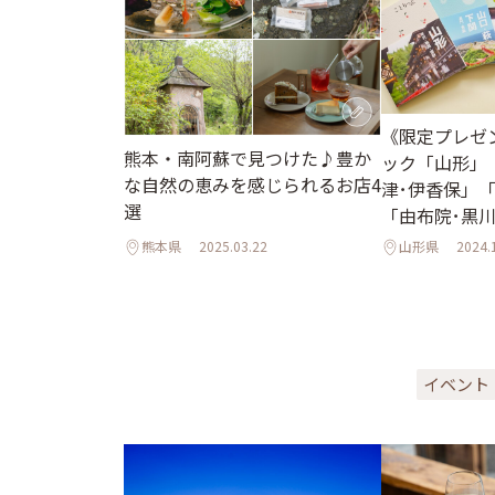
《限定プレゼ
熊本・南阿蘇で見つけた♪豊か
ック「山形」
な自然の恵みを感じられるお店4
津･伊香保」「
選
「由布院･黒
アルしました
熊本県
2025.03.22
山形県
2024.
イベント