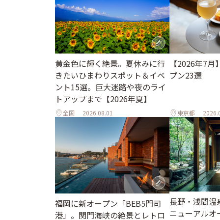
黄金色に輝く絶景。夏休みに行
【2026年7
きたいひまわりスポット＆イベ
プン23選
ント15選。巨大迷路や夜のライ
トアップまで【2026年夏】
全国
2026.08.01
東京都
2026.
長野・浅間温
福岡に新オープン「BEB5門司
ニューアルオ
港」。関門海峡の絶景とレトロ