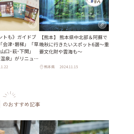
ントも》ガイドブ
【熊本】 熊本県中北部＆阿蘇で
「会津･磐梯」「草
晩秋に行きたいスポット6選〜重
山口･萩･下関」
要文化財や雲海も〜
川温泉」がリニュー
♪
11.22
熊本県
2024.11.15
のおすすめ記事