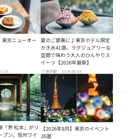
月】東京ニューオー
夏のご褒美に♪東京ホテル限定
かき氷41選。ラグジュアリーな
空間で味わう大人のひんやりス
イーツ【2026年最新】
07.30
東京都
2026.08.04
泉「界 松本」がリ
【2026年8月】東京のイベント
ープン。信州ワイ
26選