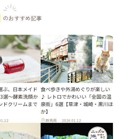
のおすすめ記事
食べ歩きや外湯めぐりが楽しい
選ぶ、日本メイド
♪ レトロでかわいい「全国の温
" 3選～酵素洗顔か
泉街」6選【草津・城崎・黒川ほ
ンドクリームまで
か】
01.12
群馬県
2026.01.12