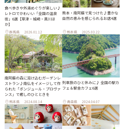
食べ歩きや外湯めぐりが楽しい♪
熊本・南阿蘇で見つけた♪豊かな
レトロでかわいい「全国の温泉
自然の恵みを感じられるお店4選
街」6選【草津・城崎・黒川ほ
か】
群馬県
2026.01.12
熊本県
2025.03.22
南阿蘇の森に溶け込むガーデンレ
列車旅のひと休みに♪ 全国の駅カ
ストラン♪南仏をイメージして作
フェ＆駅舎カフェ6選
られた「ボンジュール・プロヴァ
ンス」で癒しのひとときを
熊本県
2024.08.14
青森県
2024.04.07