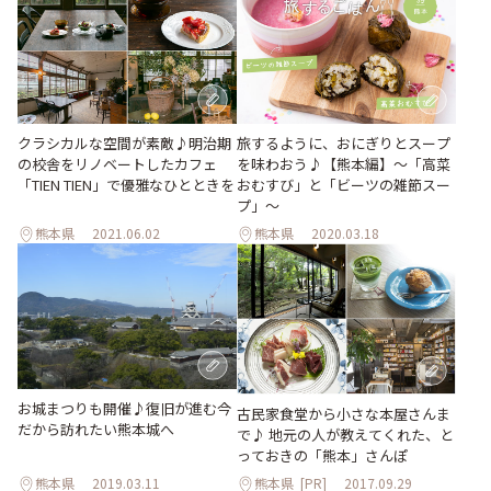
クラシカルな空間が素敵♪明治期
旅するように、おにぎりとスープ
の校舎をリノベートしたカフェ
を味わおう♪【熊本編】〜「高菜
「TIEN TIEN」で優雅なひとときを
おむすび」と「ビーツの雑節スー
プ」〜
熊本県
2021.06.02
熊本県
2020.03.18
お城まつりも開催♪復旧が進む今
古民家食堂から小さな本屋さんま
だから訪れたい熊本城へ
で♪ 地元の人が教えてくれた、と
っておきの「熊本」さんぽ
熊本県
2019.03.11
熊本県
[PR]
2017.09.29