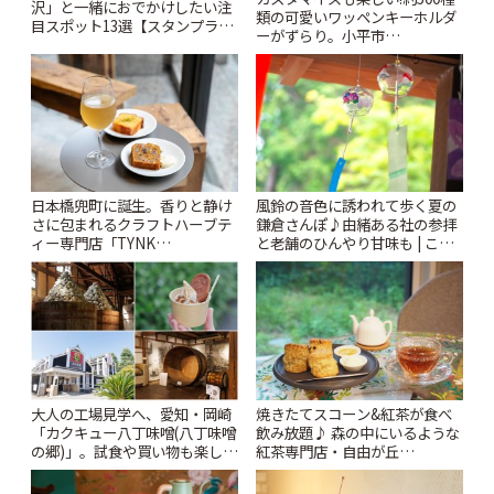
沢」と一緒におでかけしたい注
類の可愛いワッペンキーホルダ
目スポット13選【スタンプラリ
ーがずらり。小平市
ー開催中】 | ことりっぷ
「Kimamaya T&K」 | ことりっ
ぷ
風鈴の音色に誘われて歩く夏の
日本橋兜町に誕生。香りと静け
鎌倉さんぽ♪由緒ある社の参拝
さに包まれるクラフトハーブテ
と老舗のひんやり甘味も | こと
ィー専門店「TYNK
りっぷ
Kabutocho」 | ことりっぷ
大人の工場見学へ、愛知・岡崎
焼きたてスコーン&紅茶が食べ
「カクキュー八丁味噌(八丁味噌
飲み放題♪ 森の中にいるような
の郷)」。試食や買い物も楽しみ
紅茶専門店・自由が丘
♪ | ことりっぷ
「YOTSUBA TEA」でのんびり
時間 | ことりっぷ