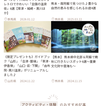
熊本・南阿蘇で見つけた♪豊かな
レトロでかわいい「全国の温泉
自然の恵みを感じられるお店4選
街」6選【草津・城崎・黒川ほ
か】
群馬県
2026.01.12
熊本県
2025.03.22
《限定プレゼントも》ガイドブッ
【熊本】 熊本県中北部＆阿蘇で晩
ク「山形」「会津･磐梯」「草津･
秋に行きたいスポット6選〜重要
伊香保」「山口･萩･下関」「由布
文化財や雲海も〜
院･黒川温泉」がリニューアルし
ました♪
山形県
2024.11.22
熊本県
2024.11.15
のおすすめ記事
アクティビティ・体験