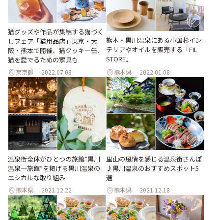
猫グッズや作品が集結する猫づく
熊本・黒川温泉にある小国杉イン
しフェア「猫用品店」東京・大
テリアやオイルを販売する「FIL
阪・熊本で開催、猫クッキー缶、
STORE」
猫を愛でるための家具も
東京都
2022.07.08
熊本県
2022.01.08
温泉街全体がひとつの旅館”黒川
里山の風情を感じる温泉街さんぽ
温泉一旅館”を掲げる黒川温泉の
♪黒川温泉のおすすめスポット5
エシカルな取り組み
選
熊本県
2021.12.22
熊本県
2021.12.18