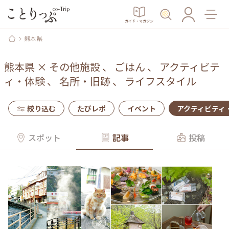
ガイド・マガジン
熊本県
熊本県
×
その他施設
、
ごはん
、
アクティビテ
ィ・体験
、
名所・旧跡
、
ライフスタイル
絞り込む
たびレポ
イベント
アクティビティ
スポット
記事
投稿