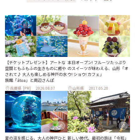
【チケットプレゼント】アートな
本日オープン! フルーツたっぷり
空間ともふもふの生きものに癒や
のスイーツが味わえる、山形「オ
されて♪ 大人も楽しめる神戸の水
ウ! ショウ! カフェ」
族館「átoa」と周辺さんぽ
兵庫県
[PR]
2026.08.07
山形県
2017.05.20
夏の涼を感じる、大人の神戸ひと
新しい時代、最初の旅は「令和」