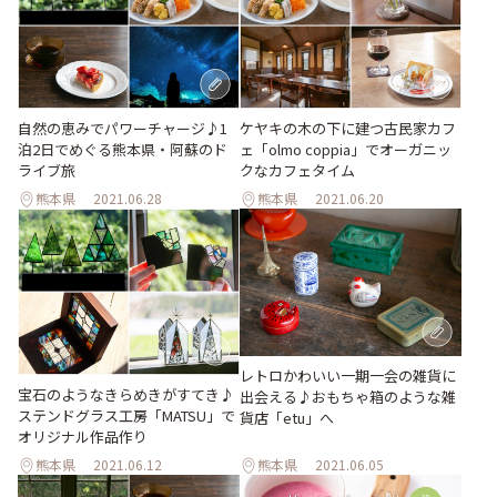
自然の恵みでパワーチャージ♪1
ケヤキの木の下に建つ古民家カフ
泊2日でめぐる熊本県・阿蘇のド
ェ「olmo coppia」でオーガニッ
ライブ旅
クなカフェタイム
熊本県
2021.06.28
熊本県
2021.06.20
レトロかわいい一期一会の雑貨に
宝石のようなきらめきがすてき♪
出会える♪おもちゃ箱のような雑
ステンドグラス工房「MATSU」で
貨店「etu」へ
オリジナル作品作り
熊本県
2021.06.12
熊本県
2021.06.05