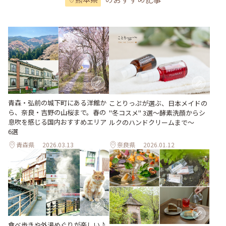
青森・弘前の城下町にある洋館か
ことりっぷが選ぶ、日本メイドの
ら、奈良・吉野の山桜まで。春の
"冬コスメ" 3選～酵素洗顔からシ
息吹を感じる国内おすすめエリア
ルクのハンドクリームまで～
6選
青森県
2026.03.13
奈良県
2026.01.12
食べ歩きや外湯めぐりが楽しい♪