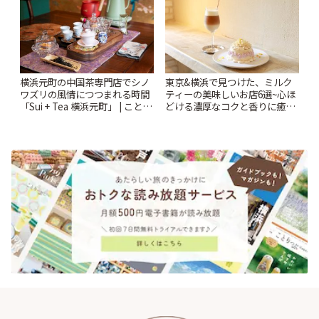
横浜元町の中国茶専門店でシノ
東京&横浜で見つけた、ミルク
ワズリの風情につつまれる時間
ティーの美味しいお店6選~心ほ
「Sui + Tea 横浜元町」 | ことり
どける濃厚なコクと香りに癒や
っぷ
されるティータイム~ | ことりっ
ぷ