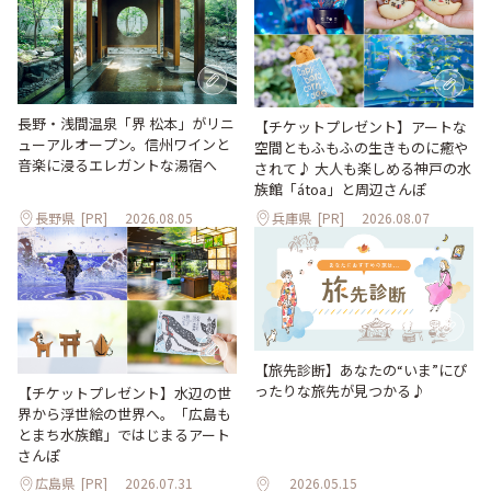
長野・浅間温泉「界 松本」がリニ
【チケットプレゼント】アートな
ューアルオープン。信州ワインと
空間ともふもふの生きものに癒や
音楽に浸るエレガントな湯宿へ
されて♪ 大人も楽しめる神戸の水
族館「átoa」と周辺さんぽ
長野県
[PR]
2026.08.05
兵庫県
[PR]
2026.08.07
【旅先診断】あなたの“いま”にぴ
ったりな旅先が見つかる♪
【チケットプレゼント】水辺の世
界から浮世絵の世界へ。「広島も
とまち水族館」ではじまるアート
さんぽ
広島県
[PR]
2026.07.31
2026.05.15