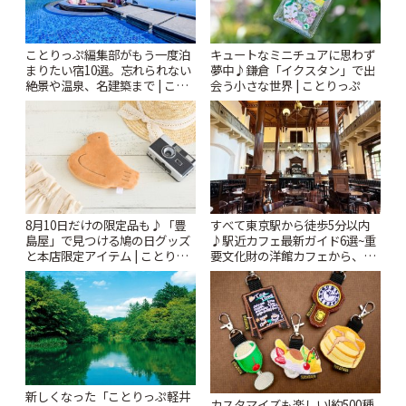
ことりっぷ編集部がもう一度泊
キュートなミニチュアに思わず
まりたい宿10選。忘れられない
夢中♪鎌倉「イクスタン」で出
絶景や温泉、名建築まで | こと
会う小さな世界 | ことりっぷ
りっぷ
8月10日だけの限定品も♪「豊
すべて東京駅から徒歩5分以内
島屋」で見つける鳩の日グッズ
♪駅近カフェ最新ガイド6選~重
と本店限定アイテム | ことりっ
要文化財の洋館カフェから、改
ぷ
札すぐのレトロ喫茶まで~ | こと
りっぷ
新しくなった「ことりっぷ軽井
カスタマイズも楽しい!約500種