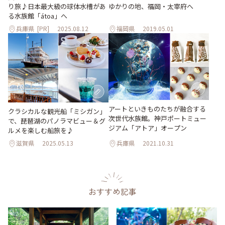
り旅♪日本最大級の球体水槽があ
ゆかりの地、福岡・太宰府へ
る水族館「átoa」へ
兵庫県
[PR]
2025.08.12
福岡県
2019.05.01
アートといきものたちが融合する
クラシカルな観光船「ミシガン」
次世代水族館。神戸ポートミュー
で、琵琶湖のパノラマビュー＆グ
ジアム「アトア」オープン
ルメを楽しむ船旅を♪
滋賀県
2025.05.13
兵庫県
2021.10.31
おすすめ記事