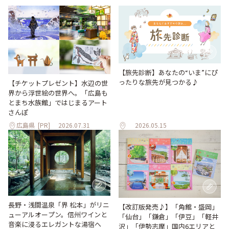
【旅先診断】あなたの“いま”にぴ
ったりな旅先が見つかる♪
【チケットプレゼント】水辺の世
界から浮世絵の世界へ。「広島も
とまち水族館」ではじまるアート
さんぽ
広島県
[PR]
2026.07.31
2026.05.15
長野・浅間温泉「界 松本」がリニ
【改訂版発売♪】「角館・盛岡」
ューアルオープン。信州ワインと
「仙台」「鎌倉」「伊豆」「軽井
音楽に浸るエレガントな湯宿へ
沢」「伊勢志摩」国内6エリアと