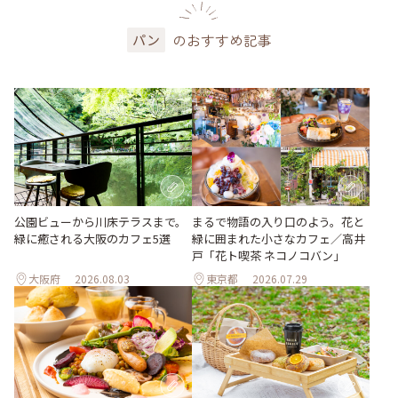
のおすすめ記事
パン
公園ビューから川床テラスまで。
まるで物語の入り口のよう。花と
緑に癒される大阪のカフェ5選
緑に囲まれた小さなカフェ／高井
戸「花ト喫茶 ネコノコバン」
大阪府
2026.08.03
東京都
2026.07.29