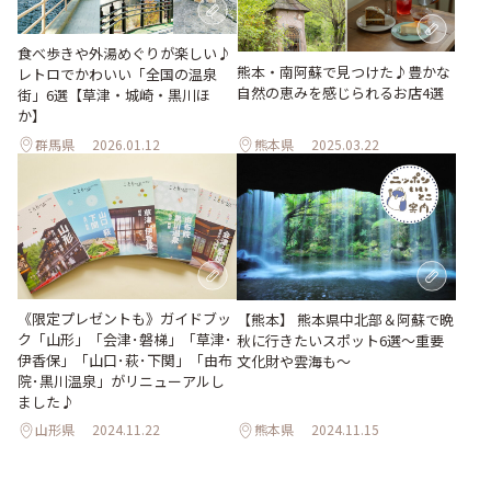
食べ歩きや外湯めぐりが楽しい♪
熊本・南阿蘇で見つけた♪豊かな
レトロでかわいい「全国の温泉
自然の恵みを感じられるお店4選
街」6選【草津・城崎・黒川ほ
か】
群馬県
2026.01.12
熊本県
2025.03.22
《限定プレゼントも》ガイドブッ
【熊本】 熊本県中北部＆阿蘇で晩
ク「山形」「会津･磐梯」「草津･
秋に行きたいスポット6選〜重要
伊香保」「山口･萩･下関」「由布
文化財や雲海も〜
院･黒川温泉」がリニューアルし
ました♪
山形県
2024.11.22
熊本県
2024.11.15