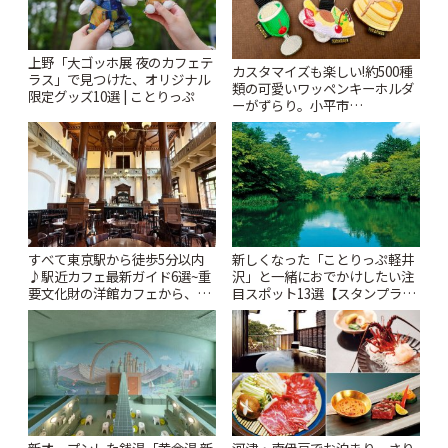
上野「大ゴッホ展 夜のカフェテ
カスタマイズも楽しい!約500種
ラス」で見つけた、オリジナル
類の可愛いワッペンキーホルダ
限定グッズ10選 | ことりっぷ
ーがずらり。小平市
「Kimamaya T&K」 | ことりっ
ぷ
すべて東京駅から徒歩5分以内
新しくなった「ことりっぷ軽井
♪駅近カフェ最新ガイド6選~重
沢」と一緒におでかけしたい注
要文化財の洋館カフェから、改
目スポット13選【スタンプラリ
札すぐのレトロ喫茶まで~ | こと
ー開催中】 | ことりっぷ
りっぷ
新オープンした銭湯「黄金湯 新
河津・南伊豆でお泊まり。さり