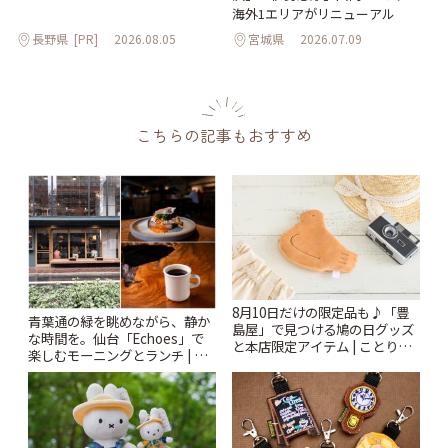
海外1エリアがリニューアル
長野県
[PR]
2026.08.05
宮城県
2026.07.09
こちらの記事もおすすめ
8月10日だけの限定品も♪「豊
青葉通の緑を眺めながら、静か
島屋」で見つける鳩の日グッズ
な時間を。仙台「Echoes」で
と本店限定アイテム | ことりっ
楽しむモーニングとランチ | こ
ぷ
とりっぷ