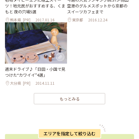
ツ！地元民がおすすめする、くま
空港のグルメスポットから京都の
もと 夜の穴場5選
スイーツカフェまで
熊本県
[PR]
2017.01.16
東京都
2016.12.24
週末ドライブ♪「日田・小国で見
つけた“カワイイ”4選」
大分県
[PR]
2014.11.11
もっとみる
エリアを指定して絞り込む