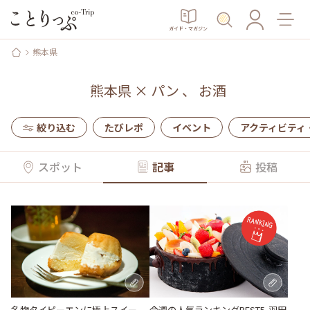
ガイド・マガジン
熊本県
熊本県
×
パン
、
お酒
絞り込む
たびレポ
イベント
アクティビティ
スポット
記事
投稿
名物タイピーエンに極上スイー
今週の人気ランキングBEST5-羽田