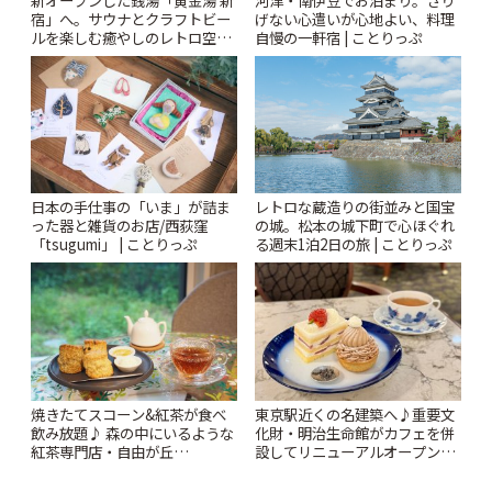
宿」へ。サウナとクラフトビー
げない心遣いが心地よい、料理
ルを楽しむ癒やしのレトロ空間
自慢の一軒宿 | ことりっぷ
| ことりっぷ
日本の手仕事の「いま」が詰ま
レトロな蔵造りの街並みと国宝
った器と雑貨のお店/西荻窪
の城。松本の城下町で心ほぐれ
「tsugumi」 | ことりっぷ
る週末1泊2日の旅 | ことりっぷ
焼きたてスコーン&紅茶が食べ
東京駅近くの名建築へ♪重要文
飲み放題♪ 森の中にいるような
化財・明治生命館がカフェを併
紅茶専門店・自由が丘
設してリニューアルオープン
「YOTSUBA TEA」でのんびり
「明治安田CAFE 丸の内」 | こ
時間 | ことりっぷ
とりっぷ