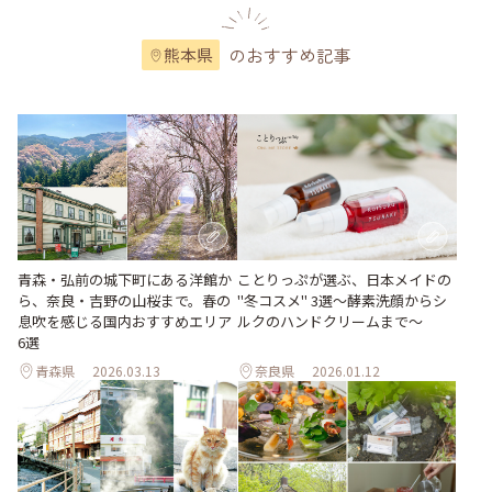
のおすすめ記事
熊本県
青森・弘前の城下町にある洋館か
ことりっぷが選ぶ、日本メイドの
ら、奈良・吉野の山桜まで。春の
"冬コスメ" 3選～酵素洗顔からシ
息吹を感じる国内おすすめエリア
ルクのハンドクリームまで～
6選
青森県
2026.03.13
奈良県
2026.01.12