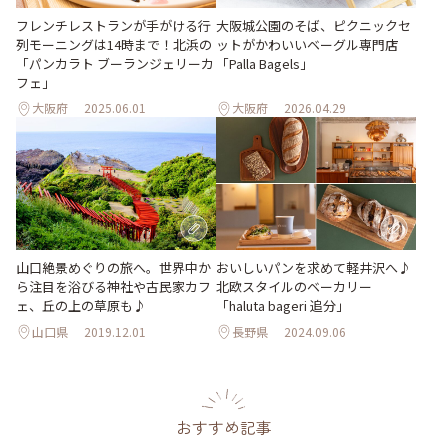
フレンチレストランが手がける行
大阪城公園のそば、ピクニックセ
列モーニングは14時まで！北浜の
ットがかわいいベーグル専門店
「パンカラト ブーランジェリーカ
「Palla Bagels」
フェ」
大阪府
2025.06.01
大阪府
2026.04.29
山口絶景めぐりの旅へ。世界中か
おいしいパンを求めて軽井沢へ♪
ら注目を浴びる神社や古民家カフ
北欧スタイルのベーカリー
ェ、丘の上の草原も♪
「haluta bageri 追分」
山口県
2019.12.01
長野県
2024.09.06
おすすめ記事