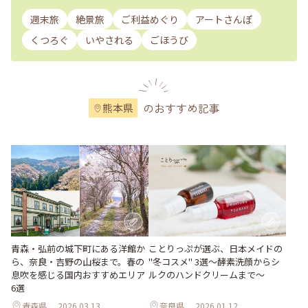
週末旅
絶景旅
ご利益めぐり
アートさんぽ
くつろぐ
いやされる
ごほうび
のおすすめ記事
熊本県
青森・弘前の城下町にある洋館か
ことりっぷが選ぶ、日本メイドの
ら、奈良・吉野の山桜まで。春の
"冬コスメ" 3選～酵素洗顔からシ
息吹を感じる国内おすすめエリア
ルクのハンドクリームまで～
6選
青森県
2026.03.13
奈良県
2026.01.12