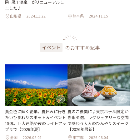
院･黒川温泉」がリニューアルし
ました♪
山形県
2024.11.22
熊本県
2024.11.15
のおすすめ記事
イベント
黄金色に輝く絶景。夏休みに行き
夏のご褒美に♪東京ホテル限定か
たいひまわりスポット＆イベント
き氷41選。ラグジュアリーな空間
15選。巨大迷路や夜のライトアッ
で味わう大人のひんやりスイーツ
プまで【2026年夏】
【2026年最新】
全国
2026.08.01
東京都
2026.08.04