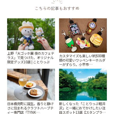
こちらの記事もおすすめ
上野「大ゴッホ展 夜のカフェテ
カスタマイズも楽しい!約500種
ラス」で見つけた、オリジナル
類の可愛いワッペンキーホルダ
限定グッズ10選 | ことりっぷ
ーがずらり。小平市
「Kimamaya T&K」 | ことりっ
ぷ
日本橋兜町に誕生。香りと静け
新しくなった「ことりっぷ軽井
さに包まれるクラフトハーブテ
沢」と一緒におでかけしたい注
ィー専門店「TYNK
目スポット13選【スタンプラリ