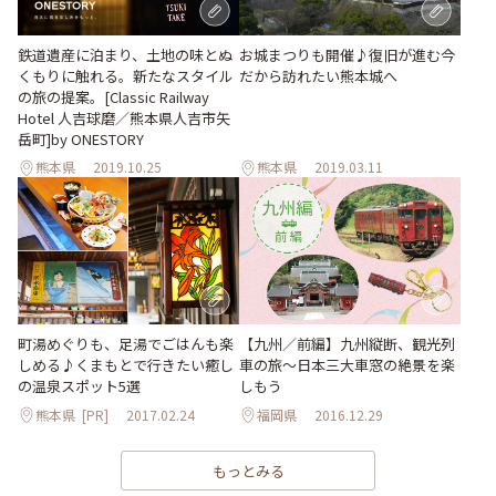
鉄道遺産に泊まり、土地の味とぬ
お城まつりも開催♪復旧が進む今
くもりに触れる。新たなスタイル
だから訪れたい熊本城へ
の旅の提案。[Classic Railway
Hotel 人吉球磨／熊本県人吉市矢
岳町]by ONESTORY
熊本県
2019.10.25
熊本県
2019.03.11
町湯めぐりも、足湯でごはんも楽
【九州／前編】九州縦断、観光列
しめる♪くまもとで行きたい癒し
車の旅～日本三大車窓の絶景を楽
の温泉スポット5選
しもう
熊本県
[PR]
2017.02.24
福岡県
2016.12.29
もっとみる