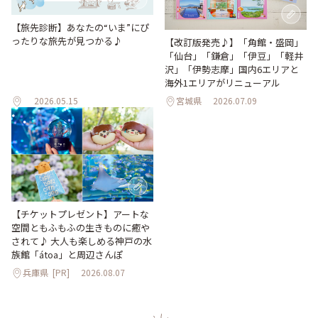
【旅先診断】あなたの“いま”にぴ
ったりな旅先が見つかる♪
【改訂版発売♪】「角館・盛岡」
「仙台」「鎌倉」「伊豆」「軽井
沢」「伊勢志摩」国内6エリアと
海外1エリアがリニューアル
2026.05.15
宮城県
2026.07.09
【チケットプレゼント】アートな
空間ともふもふの生きものに癒や
されて♪ 大人も楽しめる神戸の水
族館「átoa」と周辺さんぽ
兵庫県
[PR]
2026.08.07