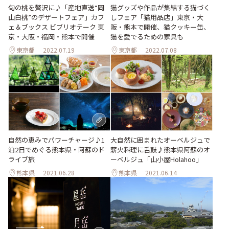
旬の桃を贅沢に♪「産地直送“岡
猫グッズや作品が集結する猫づく
山白桃”のデザートフェア」カフ
しフェア「猫用品店」東京・大
ェ＆ブックス ビブリオテーク 東
阪・熊本で開催、猫クッキー缶、
京・大阪・福岡・熊本で開催
猫を愛でるための家具も
東京都
2022.07.19
東京都
2022.07.08
自然の恵みでパワーチャージ♪1
大自然に囲まれたオーベルジュで
泊2日でめぐる熊本県・阿蘇のド
薪火料理に舌鼓♪熊本県阿蘇のオ
ライブ旅
ーベルジュ「山小屋Holahoo」
熊本県
2021.06.28
熊本県
2021.06.14