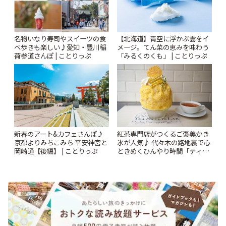
名物いなり寿司やスイーツの食
【北海道】青空に浮かぶ雲をイ
べ歩きも楽しい♪愛知・豊川稲
メージ。てん菜の恵みを味わう
荷参道さんぽ | ことりっぷ
「みるくのくも」 | ことりっぷ
新春のアート&カフェさんぽ♪
紅茶専門店がつくるご褒美かき
京都よりみちこみち 平安神宮と
氷が人気♪ 代々木の路地裏で心
岡崎通【後編】 | ことりっぷ
ときめくひんやり時間「ティー
スイーツ ラボ コンテナート」 |
ことりっぷ