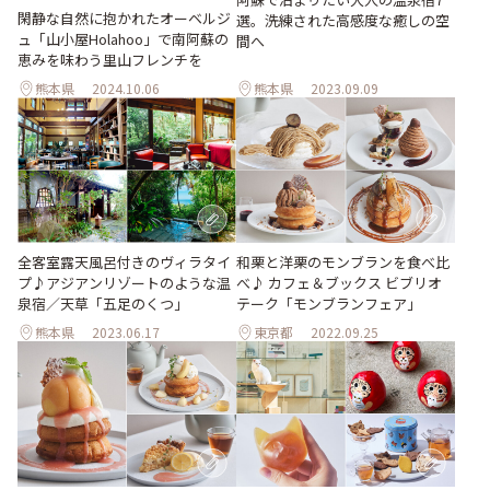
閑静な自然に抱かれたオーベルジ
選。洗練された高感度な癒しの空
ュ「山小屋Holahoo」で南阿蘇の
間へ
恵みを味わう里山フレンチを
熊本県
2024.10.06
熊本県
2023.09.09
和栗と洋栗のモンブランを食べ比
全客室露天風呂付きのヴィラタイ
べ♪ カフェ＆ブックス ビブリオ
プ♪アジアンリゾートのような温
テーク「モンブランフェア」
泉宿／天草「五足のくつ」
熊本県
2023.06.17
東京都
2022.09.25