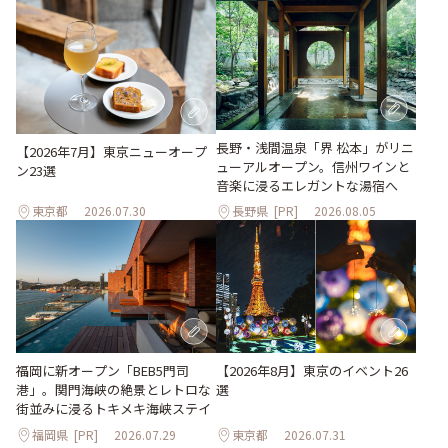
長野・浅間温泉「界 松本」がリニ
【2026年7月】東京ニューオープ
ューアルオープン。信州ワインと
ン23選
音楽に浸るエレガントな湯宿へ
東京都
2026.07.30
長野県
[PR]
2026.08.05
【2026年8月】東京のイベント26
福岡に新オープン「BEB5門司
選
港」。関門海峡の絶景とレトロな
街並みに浸るトキメキ海峡ステイ
福岡県
[PR]
2026.07.29
東京都
2026.07.31