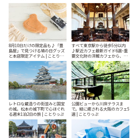
Kabutocho」 | ことりっぷ
ー開催中】 | ことりっぷ
8月10日だけの限定品も♪「豊
すべて東京駅から徒歩5分以内
島屋」で見つける鳩の日グッズ
♪駅近カフェ最新ガイド6選~重
と本店限定アイテム | ことりっ
要文化財の洋館カフェから、改
ぷ
札すぐのレトロ喫茶まで~ | こと
りっぷ
レトロな蔵造りの街並みと国宝
公園ビューから川床テラスま
の城。松本の城下町で心ほぐれ
で。緑に癒される大阪のカフェ5
る週末1泊2日の旅 | ことりっぷ
選 | ことりっぷ