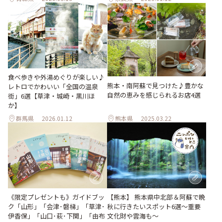
食べ歩きや外湯めぐりが楽しい♪
熊本・南阿蘇で見つけた♪豊かな
レトロでかわいい「全国の温泉
自然の恵みを感じられるお店4選
街」6選【草津・城崎・黒川ほ
か】
群馬県
2026.01.12
熊本県
2025.03.22
《限定プレゼントも》ガイドブッ
【熊本】 熊本県中北部＆阿蘇で晩
ク「山形」「会津･磐梯」「草津･
秋に行きたいスポット6選〜重要
伊香保」「山口･萩･下関」「由布
文化財や雲海も〜