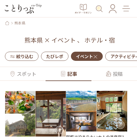
ガイド・マガジン
熊本県
熊本県
×
イベント
、
ホテル・宿
絞り込む
たびレポ
イベント
アクティビテ
スポット
記事
投稿
阿蘇で泊まりたい大人の温泉宿7