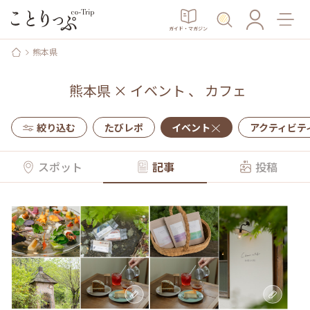
ガイド・マガジン
熊本県
熊本県
×
イベント
、
カフェ
絞り込む
たびレポ
イベント
アクティビテ
スポット
記事
投稿