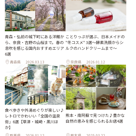
青森・弘前の城下町にある洋館か
ことりっぷが選ぶ、日本メイドの
ら、奈良・吉野の山桜まで。春の
"冬コスメ" 3選～酵素洗顔からシ
息吹を感じる国内おすすめエリア
ルクのハンドクリームまで～
6選
青森県
2026.03.13
奈良県
2026.01.12
食べ歩きや外湯めぐりが楽しい♪
熊本・南阿蘇で見つけた♪豊かな
レトロでかわいい「全国の温泉
自然の恵みを感じられるお店4選
街」6選【草津・城崎・黒川ほ
か】
群馬県
2026.01.12
熊本県
2025.03.22