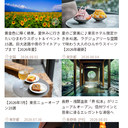
黄金色に輝く絶景。夏休みに行き
夏のご褒美に♪東京ホテル限定か
たいひまわりスポット＆イベント
き氷41選。ラグジュアリーな空間
15選。巨大迷路や夜のライトアッ
で味わう大人のひんやりスイーツ
プまで【2026年夏】
【2026年最新】
全国
2026.08.01
東京都
2026.08.04
長野・浅間温泉「界 松本」がリニ
【2026年7月】東京ニューオープ
ューアルオープン。信州ワインと
ン23選
音楽に浸るエレガントな湯宿へ
東京都
2026.07.30
長野県
[PR]
2026.08.05