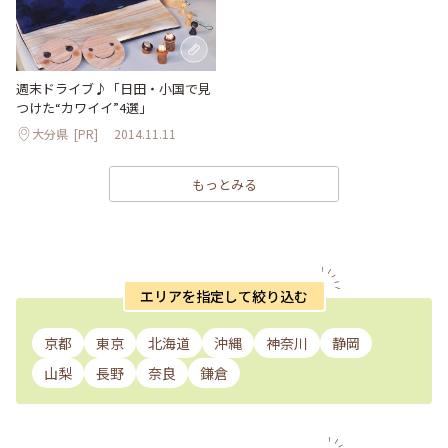
週末ドライブ♪「日田・小国で見
つけた“カワイイ”4選」
大分県
[PR]
2014.11.11
もっとみる
エリアを指定して絞り込む
京都
東京
北海道
沖縄
神奈川
静岡
山梨
長野
奈良
鎌倉