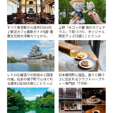
すべて東京駅から徒歩5分以内
上野「大ゴッホ展 夜のカフェテ
♪駅近カフェ最新ガイド6選~重
ラス」で見つけた、オリジナル
要文化財の洋館カフェから、改
限定グッズ10選 | ことりっぷ
札すぐのレトロ喫茶まで~ | こと
りっぷ
レトロな蔵造りの街並みと国宝
日本橋兜町に誕生。香りと静け
の城。松本の城下町で心ほぐれ
さに包まれるクラフトハーブテ
る週末1泊2日の旅 | ことりっぷ
ィー専門店「TYNK
Kabutocho」 | ことりっぷ