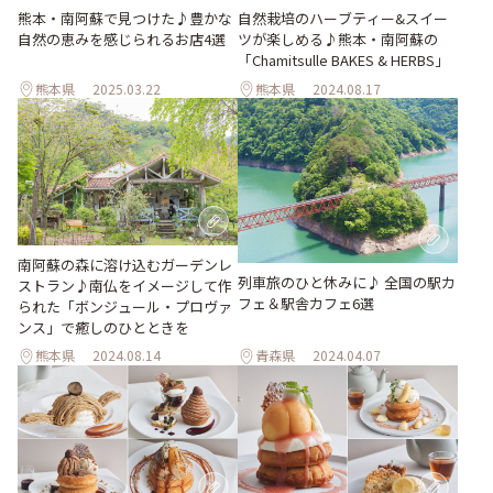
熊本・南阿蘇で見つけた♪豊かな
自然栽培のハーブティー&スイー
自然の恵みを感じられるお店4選
ツが楽しめる♪熊本・南阿蘇の
「Chamitsulle BAKES & HERBS」
熊本県
2025.03.22
熊本県
2024.08.17
南阿蘇の森に溶け込むガーデンレ
列車旅のひと休みに♪ 全国の駅カ
ストラン♪南仏をイメージして作
フェ＆駅舎カフェ6選
られた「ボンジュール・プロヴァ
ンス」で癒しのひとときを
熊本県
2024.08.14
青森県
2024.04.07