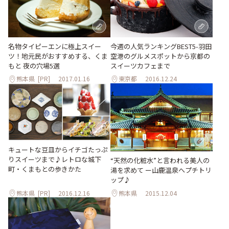
名物タイピーエンに極上スイー
今週の人気ランキングBEST5-羽田
ツ！地元民がおすすめする、くま
空港のグルメスポットから京都の
もと 夜の穴場5選
スイーツカフェまで
熊本県
[PR]
2017.01.16
東京都
2016.12.24
キュートな豆皿からイチゴたっぷ
りスイーツまで♪レトロな城下
“天然の化粧水”と言われる美人の
町・くまもとの歩きかた
湯を求めて ー山鹿温泉へプチトリ
ップ♪
熊本県
[PR]
2016.12.16
熊本県
2015.12.04