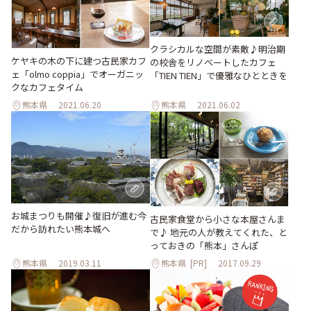
クラシカルな空間が素敵♪明治期
ケヤキの木の下に建つ古民家カフ
の校舎をリノベートしたカフェ
ェ「olmo coppia」でオーガニッ
「TIEN TIEN」で優雅なひとときを
クなカフェタイム
熊本県
2021.06.20
熊本県
2021.06.02
お城まつりも開催♪復旧が進む今
古民家食堂から小さな本屋さんま
だから訪れたい熊本城へ
で♪ 地元の人が教えてくれた、と
っておきの「熊本」さんぽ
熊本県
2019.03.11
熊本県
[PR]
2017.09.29