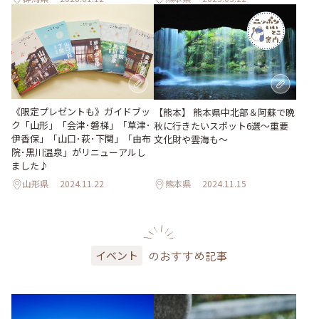
《限定プレゼントも》ガイドブッ
【熊本】 熊本県中北部＆阿蘇で晩
ク「山形」「会津･磐梯」「草津･
秋に行きたいスポット6選〜重要
伊香保」「山口･萩･下関」「由布
文化財や雲海も〜
院･黒川温泉」がリニューアルし
ました♪
山形県
2024.11.22
熊本県
2024.11.15
のおすすめ記事
イベント