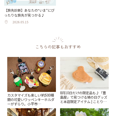
【旅先診断】あなたの“いま”にぴ
ったりな旅先が見つかる♪
2026.05.15
こちらの記事もおすすめ
8月10日だけの限定品も♪「豊
カスタマイズも楽しい!約500種
島屋」で見つける鳩の日グッズ
類の可愛いワッペンキーホルダ
と本店限定アイテム | ことりっ
ーがずらり。小平市
ぷ
「Kimamaya T&K」 | ことりっ
ぷ