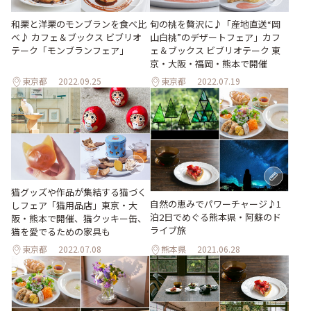
和栗と洋栗のモンブランを食べ比
旬の桃を贅沢に♪「産地直送“岡
べ♪ カフェ＆ブックス ビブリオ
山白桃”のデザートフェア」カフ
テーク「モンブランフェア」
ェ＆ブックス ビブリオテーク 東
京・大阪・福岡・熊本で開催
東京都
2022.09.25
東京都
2022.07.19
猫グッズや作品が集結する猫づく
自然の恵みでパワーチャージ♪1
しフェア「猫用品店」東京・大
泊2日でめぐる熊本県・阿蘇のド
阪・熊本で開催、猫クッキー缶、
ライブ旅
猫を愛でるための家具も
東京都
2022.07.08
熊本県
2021.06.28