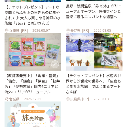
長野・浅間温泉「界 松本」がリニ
【チケットプレゼント】アートな
ューアルオープン。信州ワインと
空間ともふもふの生きものに癒や
音楽に浸るエレガントな湯宿へ
されて♪ 大人も楽しめる神戸の水
族館「átoa」と周辺さんぽ
兵庫県
[PR]
2026.08.07
長野県
[PR]
2026.08.05
【改訂版発売♪】「角館・盛岡」
【チケットプレゼント】水辺の世
「仙台」「鎌倉」「伊豆」「軽井
界から浮世絵の世界へ。「広島も
沢」「伊勢志摩」国内6エリアと
とまち水族館」ではじまるアート
海外1エリアがリニューアル
さんぽ
宮城県
2026.07.09
広島県
[PR]
2026.07.31