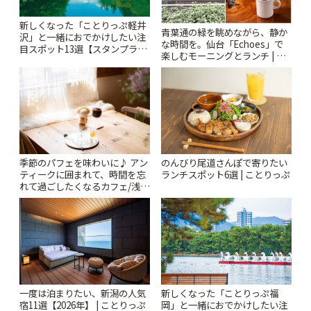
新しくなった「ことりっぷ軽井
青葉通の緑を眺めながら、静か
沢」と一緒におでかけしたい注
な時間を。仙台「Echoes」で
目スポット13選【スタンプラリ
楽しむモーニングとランチ | こ
ー開催中】 | ことりっぷ
とりっぷ
季節のパフェを味わいに♪ アン
のんびり尾道さんぽで寄りたい
ティークに囲まれて、時間を忘
ランチスポット6選 | ことりっぷ
れて過ごしたくなるカフェ/浅草
「annorum cafe」 | ことりっぷ
一度は泊まりたい、新潟の人気
新しくなった「ことりっぷ福
宿11選【2026年】 | ことりっぷ
岡」と一緒におでかけしたい注