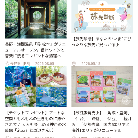
【旅先診断】あなたの“いま”にぴ
長野・浅間温泉「界 松本」がリニ
ったりな旅先が見つかる♪
ューアルオープン。信州ワインと
音楽に浸るエレガントな湯宿へ
長野県
[PR]
2026.08.05
2026.05.15
【改訂版発売♪】「角館・盛岡」
【チケットプレゼント】アートな
「仙台」「鎌倉」「伊豆」「軽井
空間ともふもふの生きものに癒や
沢」「伊勢志摩」国内6エリアと
されて♪ 大人も楽しめる神戸の水
海外1エリアがリニューアル
族館「átoa」と周辺さんぽ