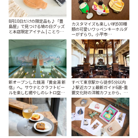
8月10日だけの限定品も♪「豊
カスタマイズも楽しい!約500種
島屋」で見つける鳩の日グッズ
類の可愛いワッペンキーホルダ
と本店限定アイテム | ことりっ
ーがずらり。小平市
ぷ
「Kimamaya T&K」 | ことりっ
ぷ
新オープンした銭湯「黄金湯 新
すべて東京駅から徒歩5分以内
宿」へ。サウナとクラフトビー
♪駅近カフェ最新ガイド6選~重
ルを楽しむ癒やしのレトロ空間
要文化財の洋館カフェから、改
| ことりっぷ
札すぐのレトロ喫茶まで~ | こと
りっぷ