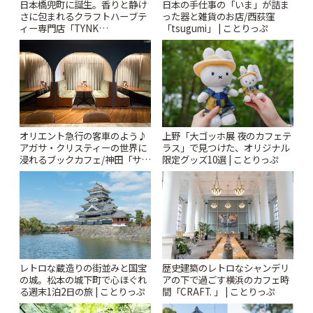
日本橋兜町に誕生。香りと静け
日本の手仕事の「いま」が詰ま
さに包まれるクラフトハーブテ
った器と雑貨のお店/西荻窪
ィー専門店「TYNK
「tsugumi」 | ことりっぷ
Kabutocho」 | ことりっぷ
オリエント急行の客車のよう♪
上野「大ゴッホ展 夜のカフェテ
アガサ・クリスティーの世界に
ラス」で見つけた、オリジナル
浸れるブックカフェ/神田「サロ
限定グッズ10選 | ことりっぷ
ンクリスティ」 | ことりっぷ
レトロな蔵造りの街並みと国宝
歴史建築のレトロなシャンデリ
の城。松本の城下町で心ほぐれ
アの下で過ごす横浜のカフェ時
る週末1泊2日の旅 | ことりっぷ
間「CRAFT. 」 | ことりっぷ