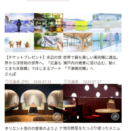
世界で最も美しい美術館に選出。
【チケットプレゼント】水辺の世
瀬戸内の絶景に溶け込む、動く
界から浮世絵の世界へ。「広島も
「下瀬美術館」へ
とまち水族館」ではじまるアート
さんぽ
広島県
[PR]
2026.07.31
広島県
2026.07.27
地元野菜をたっぷり使ったメニュ
オリエント急行の客車のよう♪ ア