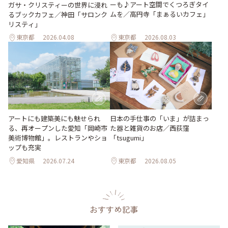
ーも♪アート空間でくつろぎタイ
ガサ・クリスティーの世界に浸れ
ムを／高円寺「まぁるいカフェ」
るブックカフェ／神田「サロンク
リスティ」
東京都
2026.04.08
東京都
2026.08.03
日本の手仕事の「いま」が詰まっ
アートにも建築美にも魅せられ
た器と雑貨のお店／西荻窪
る、再オープンした愛知「岡崎市
「tsugumi」
美術博物館」。レストランやショ
ップも充実
愛知県
2026.07.24
東京都
2026.08.05
おすすめ記事