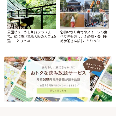
公園ビューから川床テラスま
名物いなり寿司やスイーツの食
で。緑に癒される大阪のカフェ5
べ歩きも楽しい♪愛知・豊川稲
選 | ことりっぷ
荷参道さんぽ | ことりっぷ