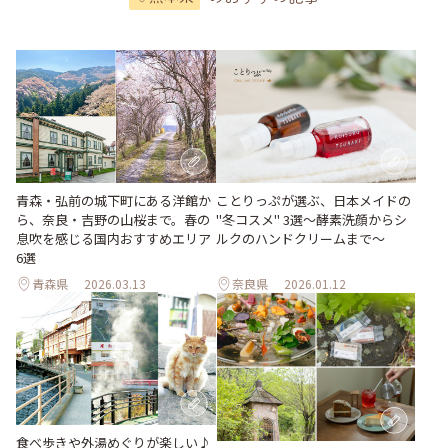
青森・弘前の城下町にある洋館か
ことりっぷが選ぶ、日本メイドの
ら、奈良・吉野の山桜まで。春の
"冬コスメ" 3選～酵素洗顔からシ
息吹を感じる国内おすすめエリア
ルクのハンドクリームまで～
6選
青森県
2026.03.13
奈良県
2026.01.12
食べ歩きや外湯めぐりが楽しい♪