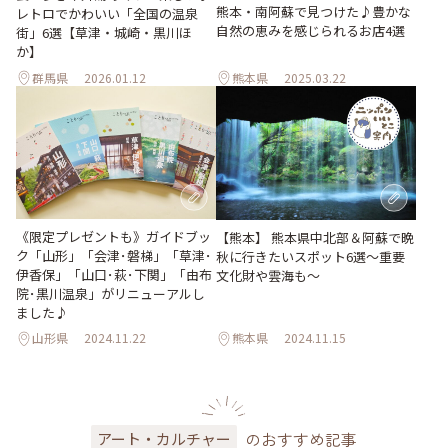
熊本・南阿蘇で見つけた♪豊かな
レトロでかわいい「全国の温泉
自然の恵みを感じられるお店4選
街」6選【草津・城崎・黒川ほ
か】
群馬県
2026.01.12
熊本県
2025.03.22
《限定プレゼントも》ガイドブッ
【熊本】 熊本県中北部＆阿蘇で晩
ク「山形」「会津･磐梯」「草津･
秋に行きたいスポット6選〜重要
伊香保」「山口･萩･下関」「由布
文化財や雲海も〜
院･黒川温泉」がリニューアルし
ました♪
山形県
2024.11.22
熊本県
2024.11.15
のおすすめ記事
アート・カルチャー