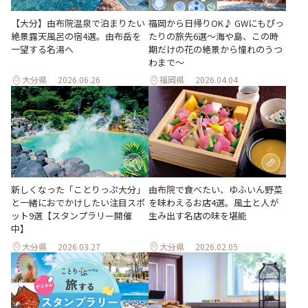
福岡から日帰りOK♪ GWにもぴっ
【大分】由布院温泉で泊まりたい
たりの旅先6選〜海や島、この時
絶景露天風呂の宿4選。由布岳を
期だけの花の絶景から憧れのうつ
一望する名湯へ
わまで〜
大分県
2026.06.26
福岡県
2026.04.04
由布院で食べたい、ゆふいん野菜
新しくなった「ことりっぷ大分」
を味わえるお店4選。風土と人が
と一緒におでかけしたい注目スポ
生み出す名店の味を堪能
ット9選【スタンプラリー開催
中】
大分県
2026.03.27
大分県
2026.02.05