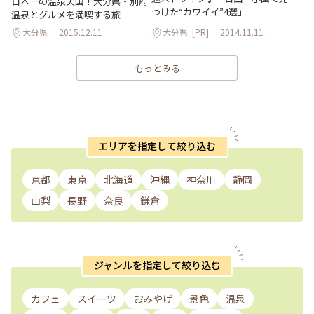
日本一の温泉天国！大分県・別府
つけた“カワイイ”4選」
温泉とグルメを満喫する旅
大分県
2015.12.11
大分県
[PR]
2014.11.11
もっとみる
エリアを指定して絞り込む
京都
東京
北海道
沖縄
神奈川
静岡
山梨
長野
奈良
鎌倉
ジャンルを指定して絞り込む
カフェ
スイーツ
おみやげ
景色
温泉