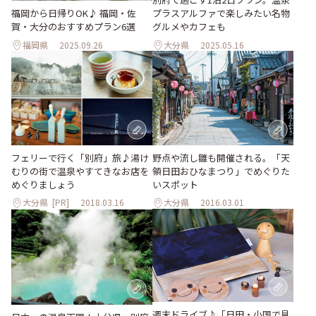
福岡から日帰りOK♪ 福岡・佐
プラスアルファで楽しみたい名物
賀・大分のおすすめプラン6選
グルメやカフェも
福岡県
2025.09.26
大分県
2025.05.16
フェリーで行く「別府」旅♪湯け
野点や流し雛も開催される。「天
むりの街で温泉やすてきなお店を
領日田おひなまつり」でめぐりた
めぐりましょう
いスポット
大分県
[PR]
2018.03.16
大分県
2016.03.01
週末ドライブ♪「日田・小国で見