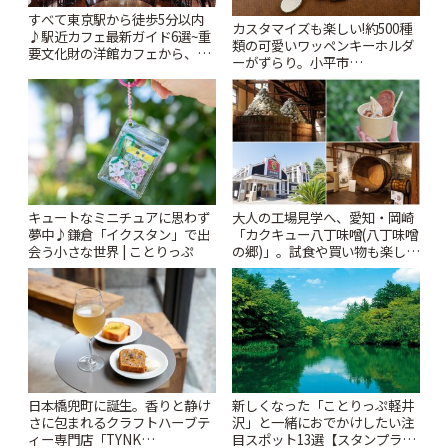
すべて東京駅から徒歩5分以内
カスタマイズも楽しい!約500種
♪駅近カフェ最新ガイド6選~重
類の可愛いワッペンキーホルダ
要文化財の洋館カフェから、改
ーがずらり。小平市
札すぐのレトロ喫茶まで~ | こと
「Kimamaya T&K」 | ことりっ
りっぷ
ぷ
キュートなミニチュアに思わず
大人の工場見学へ、愛知・岡崎
夢中♪鎌倉「イクスタン」で出
「カクキュー八丁味噌(八丁味噌
会う小さな世界 | ことりっぷ
の郷)」。試食や買い物も楽しみ
♪ | ことりっぷ
日本橋兜町に誕生。香りと静け
新しくなった「ことりっぷ軽井
さに包まれるクラフトハーブテ
沢」と一緒におでかけしたい注
ィー専門店「TYNK
目スポット13選【スタンプラリ