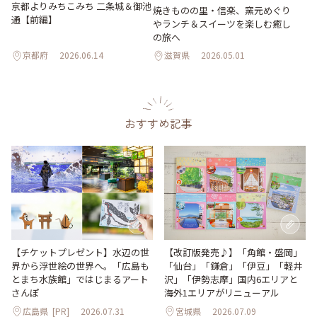
京都よりみちこみち 二条城＆御池
焼きものの里・信楽、窯元めぐり
通【前編】
やランチ＆スイーツを楽しむ癒し
の旅へ
京都府
2026.06.14
滋賀県
2026.05.01
おすすめ記事
【改訂版発売♪】「角館・盛岡」
【チケットプレゼント】水辺の世
「仙台」「鎌倉」「伊豆」「軽井
界から浮世絵の世界へ。「広島も
沢」「伊勢志摩」国内6エリアと
とまち水族館」ではじまるアート
海外1エリアがリニューアル
さんぽ
広島県
[PR]
2026.07.31
宮城県
2026.07.09