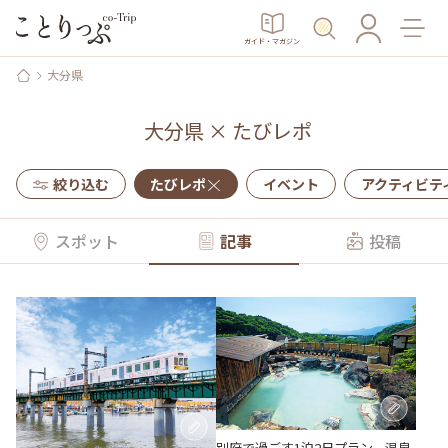
ガイド・マガジン
大分県
大分県
×
たびレポ
絞り込む
たびレポ
イベント
アクティビテ
スポット
記事
投稿
別府で過ごす1泊2日プラン。温泉