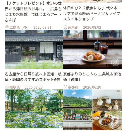
【チケットプレゼント】水辺の世
休日のひとり散歩にも♪ 代々木エ
界から浮世絵の世界へ。「広島も
リアで巡る絶品ドーナツ＆ライフ
とまち水族館」ではじまるアート
スタイルショップ
さんぽ
広島県
[PR]
2026.07.31
東京都
2026.08.02
名古屋から日帰り旅へ♪愛知・岐
京都よりみちこみち 二条城＆御池
阜・静岡のおすすめスポット6選
通【後編】
岐阜県
2025.09.23
京都府
2026.06.20