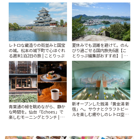
Kabutocho」 | ことりっぷ
ー開催中】 | ことりっぷ
レトロな蔵造りの街並みと国宝
夏休みでも混雑を避けて。のん
の城。松本の城下町で心ほぐれ
びり過ごせる国内旅先6選【こ
る週末1泊2日の旅 | ことりっぷ
とりっぷ編集部おすすめ】 | こ
とりっぷ
新オープンした銭湯「黄金湯 新
青葉通の緑を眺めながら、静か
宿」へ。サウナとクラフトビー
な時間を。仙台「Echoes」で
ルを楽しむ癒やしのレトロ空間
楽しむモーニングとランチ | こ
| ことりっぷ
とりっぷ