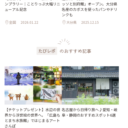
ンプラリー｜ことりっぷ大幅リニ
ッソと別府館」オープン。大分県
ューアル記念
名産のカボスを使ったパンやドリ
ンクも
全国
2026.01.22
大分県
2025.12.15
のおすすめ記事
たびレポ
【チケットプレゼント】水辺の世
名古屋から日帰り旅へ♪愛知・岐
界から浮世絵の世界へ。「広島も
阜・静岡のおすすめスポット6選
とまち水族館」ではじまるアート
さんぽ