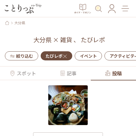
ガイド・マガジン
大分県
大分県
×
雑貨
、
たびレポ
絞り込む
たびレポ
イベント
アクティビテ
スポット
記事
投稿