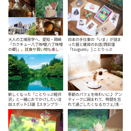
大人の工場見学へ、愛知・岡崎
日本の手仕事の「いま」が詰ま
「カクキュー八丁味噌(八丁味噌
った器と雑貨のお店/西荻窪
の郷)」。試食や買い物も楽しみ
「tsugumi」 | ことりっぷ
♪ | ことりっぷ
新しくなった「ことりっぷ軽井
季節のパフェを味わいに♪ アン
沢」と一緒におでかけしたい注
ティークに囲まれて、時間を忘
目スポット13選【スタンプラリ
れて過ごしたくなるカフェ/浅草
ー開催中】 | ことりっぷ
「annorum cafe」 | ことりっぷ