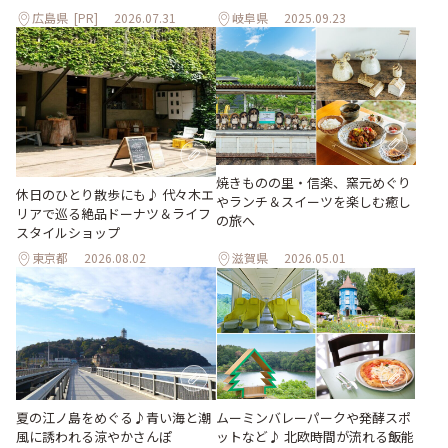
広島県
[PR]
2026.07.31
岐阜県
2025.09.23
焼きものの里・信楽、窯元めぐり
休日のひとり散歩にも♪ 代々木エ
やランチ＆スイーツを楽しむ癒し
リアで巡る絶品ドーナツ＆ライフ
の旅へ
スタイルショップ
東京都
2026.08.02
滋賀県
2026.05.01
夏の江ノ島をめぐる♪青い海と潮
ムーミンバレーパークや発酵スポ
風に誘われる涼やかさんぽ
ットなど♪ 北欧時間が流れる飯能