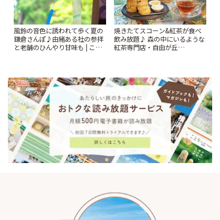
風鈴の音色に誘われて歩く夏の
焼きたてスコーン&紅茶が食べ
鎌倉さんぽ♪由緒ある社の参拝
飲み放題♪ 森の中にいるような
と老舗のひんやり甘味も | こと
紅茶専門店・自由が丘
りっぷ
「YOTSUBA TEA」でのんびり
時間 | ことりっぷ