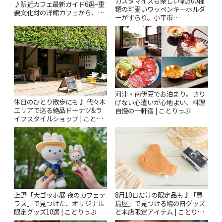
カスタマイズも楽しい!約500種
♪駅近カフェ最新ガイド6選~重
類の可愛いワッペンキーホルダ
要文化財の洋館カフェから、改
ーがずらり。小平市
札すぐのレトロ喫茶まで~ | こと
「Kimamaya T&K」 | ことりっ
りっぷ
ぷ
河津・南伊豆でお泊まり。さり
休日のひとり散歩にも♪ 代々木
げない心遣いが心地よい、料理
エリアで巡る絶品ドーナツ&ラ
自慢の一軒宿 | ことりっぷ
イフスタイルショップ | ことり
っぷ
上野「大ゴッホ展 夜のカフェテ
8月10日だけの限定品も♪「豊
ラス」で見つけた、オリジナル
島屋」で見つける鳩の日グッズ
限定グッズ10選 | ことりっぷ
と本店限定アイテム | ことりっ
ぷ