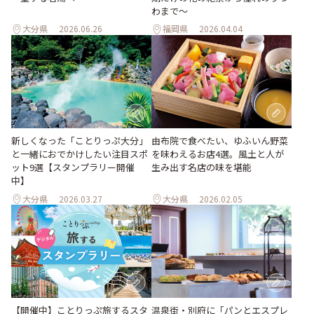
わまで〜
大分県
2026.06.26
福岡県
2026.04.04
由布院で食べたい、ゆふいん野菜
新しくなった「ことりっぷ大分」
を味わえるお店4選。風土と人が
と一緒におでかけしたい注目スポ
生み出す名店の味を堪能
ット9選【スタンプラリー開催
中】
大分県
2026.03.27
大分県
2026.02.05
【開催中】ことりっぷ旅するスタ
温泉街・別府に「パンとエスプレ