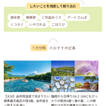
したいことを指定して絞り込む
週末旅
絶景旅
ご利益めぐり
アートさんぽ
くつろぐ
いやされる
ごほうび
のおすすめ記事
大分県
福岡から日帰りOK♪ GWにもぴっ
【大分】由布院温泉で泊まりたい
たりの旅先6選〜海や島、この時
絶景露天風呂の宿4選。由布岳を
期だけの花の絶景から憧れのうつ
一望する名湯へ