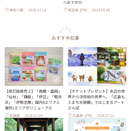
へおでかけ
神奈川県
2026.07.14
埼玉県
[PR]
2024.09.06
おすすめ記事
【改訂版発売♪】「角館・盛岡」
【チケットプレゼント】水辺の世
「仙台」「鎌倉」「伊豆」「軽井
界から浮世絵の世界へ。「広島も
沢」「伊勢志摩」国内6エリアと
とまち水族館」ではじまるアート
海外1エリアがリニューアル
さんぽ
宮城県
2026.07.09
広島県
[PR]
2026.07.31