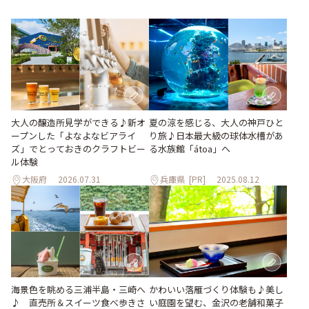
大人の醸造所見学ができる♪新オ
夏の涼を感じる、大人の神戸ひと
ープンした「よなよなビアライ
り旅♪日本最大級の球体水槽があ
ズ」でとっておきのクラフトビー
る水族館「átoa」へ
ル体験
大阪府
2026.07.31
兵庫県
[PR]
2025.08.12
海景色を眺める三浦半島・三崎へ
かわいい落雁づくり体験も♪美し
♪ 直売所＆スイーツ食べ歩きさ
い庭園を望む、金沢の老舗和菓子