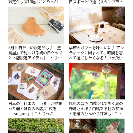
限定グッズ10選 | ことりっぷ
目スポット13選【スタンプラリ
ー開催中】 | ことりっぷ
8月10日だけの限定品も♪「豊
季節のパフェを味わいに♪ アン
島屋」で見つける鳩の日グッズ
ティークに囲まれて、時間を忘
と本店限定アイテム | ことりっ
れて過ごしたくなるカフェ/浅草
ぷ
「annorum cafe」 | ことりっぷ
風鈴の音色に誘われて歩く夏の
日本の手仕事の「いま」が詰ま
鎌倉さんぽ♪由緒ある社の参拝
った器と雑貨のお店/西荻窪
と老舗のひんやり甘味も | こと
「tsugumi」 | ことりっぷ
りっぷ