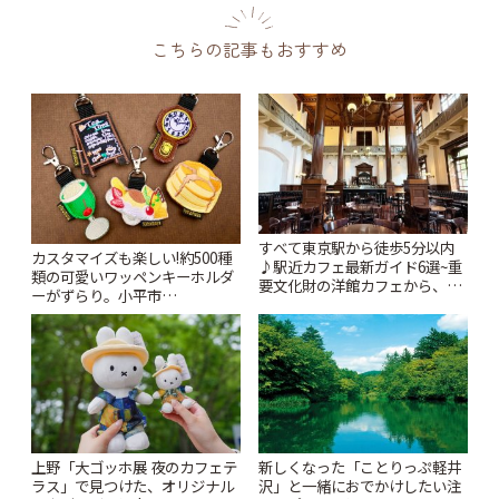
こちらの記事もおすすめ
すべて東京駅から徒歩5分以内
カスタマイズも楽しい!約500種
♪駅近カフェ最新ガイド6選~重
類の可愛いワッペンキーホルダ
要文化財の洋館カフェから、改
ーがずらり。小平市
札すぐのレトロ喫茶まで~ | こと
「Kimamaya T&K」 | ことりっ
りっぷ
ぷ
上野「大ゴッホ展 夜のカフェテ
新しくなった「ことりっぷ軽井
ラス」で見つけた、オリジナル
沢」と一緒におでかけしたい注