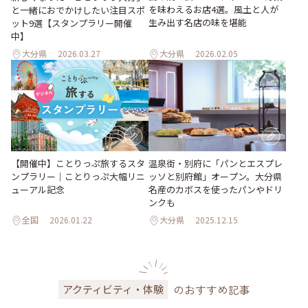
を味わえるお店4選。風土と人が
と一緒におでかけしたい注目スポ
生み出す名店の味を堪能
ット9選【スタンプラリー開催
中】
大分県
2026.03.27
大分県
2026.02.05
【開催中】ことりっぷ旅するスタ
温泉街・別府に「パンとエスプレ
ンプラリー｜ことりっぷ大幅リニ
ッソと別府館」オープン。大分県
ューアル記念
名産のカボスを使ったパンやドリ
ンクも
全国
2026.01.22
大分県
2025.12.15
のおすすめ記事
アクティビティ・体験