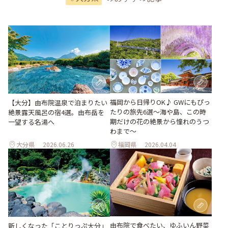
福岡から日帰りOK♪ GWにもぴっ
【大分】由布院温泉で泊まりたい
たりの旅先6選〜海や島、この時
絶景露天風呂の宿4選。由布岳を
期だけの花の絶景から憧れのうつ
一望する名湯へ
わまで〜
大分県
2026.06.26
福岡県
2026.04.04
由布院で食べたい、ゆふいん野菜
新しくなった「ことりっぷ大分」