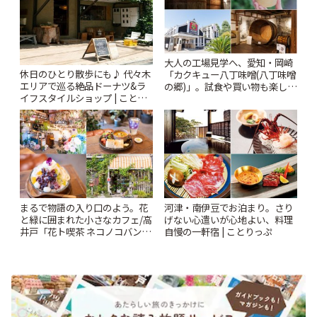
大人の工場見学へ、愛知・岡崎
休日のひとり散歩にも♪ 代々木
「カクキュー八丁味噌(八丁味噌
エリアで巡る絶品ドーナツ&ラ
の郷)」。試食や買い物も楽しみ
イフスタイルショップ | ことり
♪ | ことりっぷ
っぷ
まるで物語の入り口のよう。花
河津・南伊豆でお泊まり。さり
と緑に囲まれた小さなカフェ/高
げない心遣いが心地よい、料理
井戸「花ト喫茶 ネコノコバン」
自慢の一軒宿 | ことりっぷ
| ことりっぷ