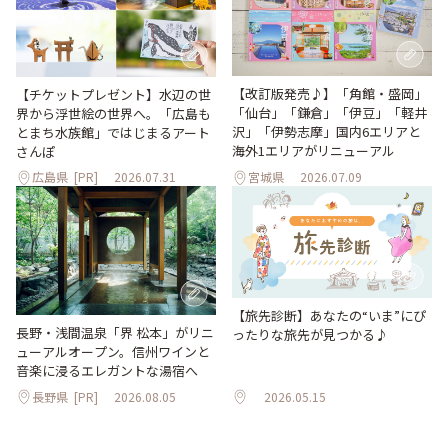
【改訂版発売♪】「角館・盛岡」
【チケットプレゼント】水辺の世
「仙台」「鎌倉」「伊豆」「軽井
界から浮世絵の世界へ。「広島も
沢」「伊勢志摩」国内6エリアと
とまち水族館」ではじまるアート
海外1エリアがリニューアル
さんぽ
広島県
[PR]
2026.07.31
宮城県
2026.07.09
【旅先診断】あなたの“いま”にぴ
長野・浅間温泉「界 松本」がリニ
ったりな旅先が見つかる♪
ューアルオープン。信州ワインと
音楽に浸るエレガントな湯宿へ
長野県
[PR]
2026.08.05
2026.05.15