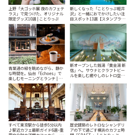
上野「大ゴッホ展 夜のカフェテ
新しくなった「ことりっぷ軽井
ラス」で見つけた、オリジナル
沢」と一緒におでかけしたい注
限定グッズ10選 | ことりっぷ
目スポット13選【スタンプラリ
ー開催中】 | ことりっぷ
新オープンした銭湯「黄金湯 新
青葉通の緑を眺めながら、静か
宿」へ。サウナとクラフトビー
な時間を。仙台「Echoes」で
ルを楽しむ癒やしのレトロ空間
楽しむモーニングとランチ | こ
| ことりっぷ
とりっぷ
すべて東京駅から徒歩5分以内
歴史建築のレトロなシャンデリ
♪駅近カフェ最新ガイド6選~重
アの下で過ごす横浜のカフェ時
要文化財の洋館カフェから、改
間「CRAFT. 」 | ことりっぷ