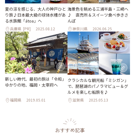
夏の涼を感じる、大人の神戸ひと
海景色を眺める三浦半島・三崎へ
り旅♪日本最大級の球体水槽があ
♪ 直売所＆スイーツ食べ歩きさ
る水族館「átoa」へ
んぽ
兵庫県
[PR]
2025.08.12
神奈川県
2026.06.25
新しい時代、最初の旅は「令和」
クラシカルな観光船「ミシガン」
ゆかりの地、福岡・太宰府へ
で、琵琶湖のパノラマビュー＆グ
ルメを楽しむ船旅を♪
福岡県
2019.05.01
滋賀県
2025.05.13
おすすめ記事