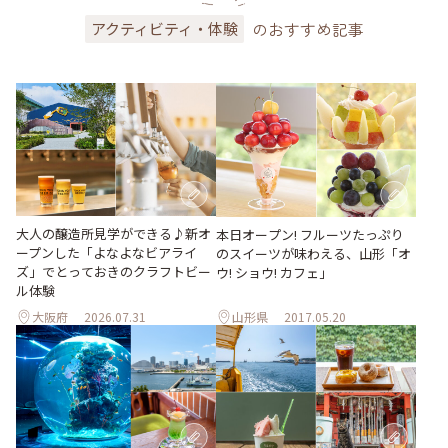
のおすすめ記事
アクティビティ・体験
大人の醸造所見学ができる♪新オ
本日オープン! フルーツたっぷり
ープンした「よなよなビアライ
のスイーツが味わえる、山形「オ
ズ」でとっておきのクラフトビー
ウ! ショウ! カフェ」
ル体験
大阪府
2026.07.31
山形県
2017.05.20