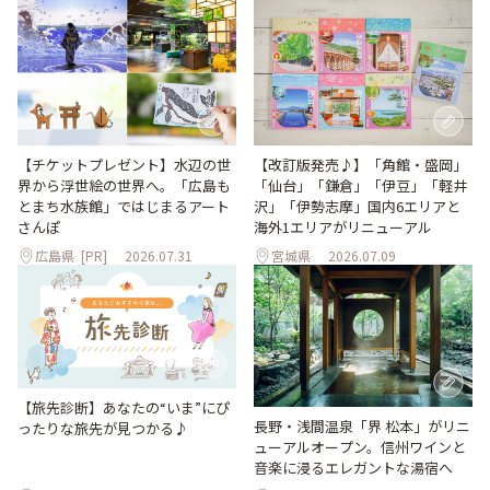
【改訂版発売♪】「角館・盛岡」
【チケットプレゼント】水辺の世
「仙台」「鎌倉」「伊豆」「軽井
界から浮世絵の世界へ。「広島も
沢」「伊勢志摩」国内6エリアと
とまち水族館」ではじまるアート
海外1エリアがリニューアル
さんぽ
広島県
[PR]
2026.07.31
宮城県
2026.07.09
【旅先診断】あなたの“いま”にぴ
長野・浅間温泉「界 松本」がリニ
ったりな旅先が見つかる♪
ューアルオープン。信州ワインと
音楽に浸るエレガントな湯宿へ