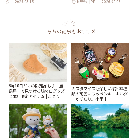
2026.05.15
長野県
[PR]
2026.08.05
こちらの記事もおすすめ
8月10日だけの限定品も♪「豊
カスタマイズも楽しい!約500種
島屋」で見つける鳩の日グッズ
類の可愛いワッペンキーホルダ
と本店限定アイテム | ことりっ
ーがずらり。小平市
ぷ
「Kimamaya T&K」 | ことりっ
ぷ