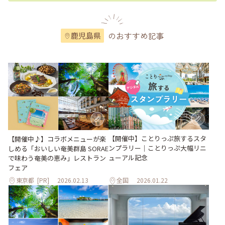
のおすすめ記事
鹿児島県
【開催中】ことりっぷ旅するスタ
【開催中♪】コラボメニューが楽
ンプラリー｜ことりっぷ大幅リニ
しめる「おいしい奄美群島 SORAE
ューアル記念
で味わう奄美の恵み」レストラン
フェア
東京都
[PR]
2026.02.13
全国
2026.01.22