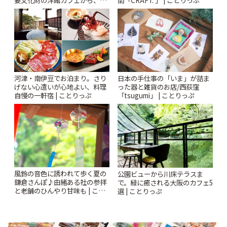
札すぐのレトロ喫茶まで~ | こと
りっぷ
河津・南伊豆でお泊まり。さり
日本の手仕事の「いま」が詰ま
げない心遣いが心地よい、料理
った器と雑貨のお店/西荻窪
自慢の一軒宿 | ことりっぷ
「tsugumi」 | ことりっぷ
風鈴の音色に誘われて歩く夏の
公園ビューから川床テラスま
鎌倉さんぽ♪由緒ある社の参拝
で。緑に癒される大阪のカフェ5
と老舗のひんやり甘味も | こと
選 | ことりっぷ
りっぷ