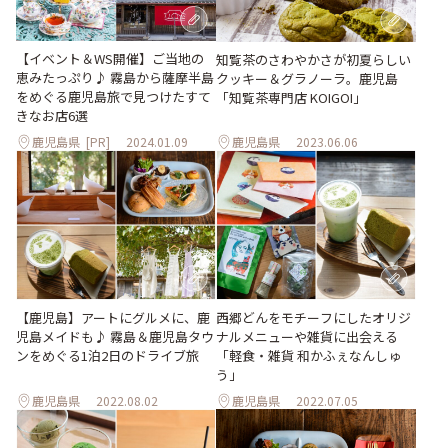
【イベント＆WS開催】ご当地の
知覧茶のさわやかさが初夏らしい
恵みたっぷり♪ 霧島から薩摩半島
クッキー＆グラノーラ。鹿児島
をめぐる鹿児島旅で見つけたすて
「知覧茶専門店 KOIGOI」
きなお店6選
鹿児島県
[PR]
2024.01.09
鹿児島県
2023.06.06
【鹿児島】アートにグルメに、鹿
西郷どんをモチーフにしたオリジ
児島メイドも♪ 霧島＆鹿児島タウ
ナルメニューや雑貨に出会える
ンをめぐる1泊2日のドライブ旅
「軽食・雑貨 和かふぇなんしゅ
う」
鹿児島県
2022.08.02
鹿児島県
2022.07.05