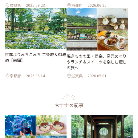
岐阜県
2025.09.23
京都府
2026.06.20
京都よりみちこみち 二条城＆御池
焼きものの里・信楽、窯元めぐり
通【前編】
やランチ＆スイーツを楽しむ癒し
の旅へ
京都府
2026.06.14
滋賀県
2026.05.01
おすすめ記事