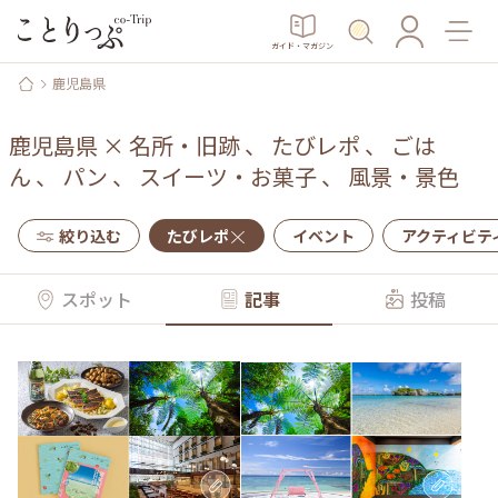
ガイド・マガジン
鹿児島県
鹿児島県
×
名所・旧跡
、
たびレポ
、
ごは
ん
、
パン
、
スイーツ・お菓子
、
風景・景色
絞り込む
たびレポ
イベント
アクティビテ
スポット
記事
投稿