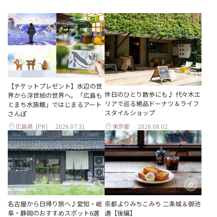
【チケットプレゼント】水辺の世
休日のひとり散歩にも♪ 代々木エ
界から浮世絵の世界へ。「広島も
リアで巡る絶品ドーナツ＆ライフ
とまち水族館」ではじまるアート
スタイルショップ
さんぽ
広島県
[PR]
2026.07.31
東京都
2026.08.02
名古屋から日帰り旅へ♪愛知・岐
京都よりみちこみち 二条城＆御池
阜・静岡のおすすめスポット6選
通【後編】