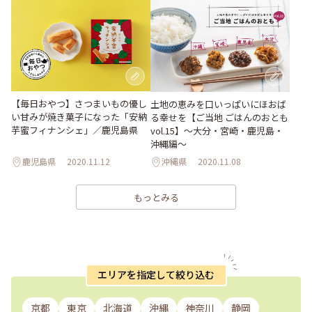
【毎日おやつ】さつまいもの優し
土地の恵みを口いっぱいにほおば
い甘みが焼き菓子になった「安納
る幸せを【ご当地 ごはんのおとも
芋蜜フィナンシェ」／鹿児島県
vol.15】〜大分・宮崎・鹿児島・
沖縄編〜
鹿児島県
2020.11.12
沖縄県
2020.11.08
もっとみる
エリアを指定して絞り込む
京都
東京
北海道
沖縄
神奈川
静岡