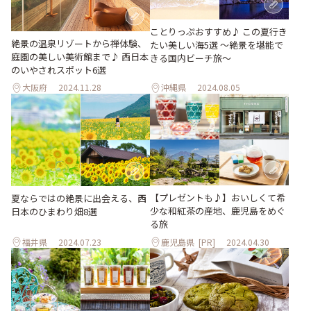
ことりっぷおすすめ♪ この夏行き
絶景の温泉リゾートから禅体験、
たい美しい海5選 〜絶景を堪能で
庭園の美しい美術館まで♪ 西日本
きる国内ビーチ旅～
のいやされスポット6選
大阪府
2024.11.28
沖縄県
2024.08.05
【プレゼントも♪】おいしくて希
夏ならではの絶景に出会える、西
少な和紅茶の産地、鹿児島をめぐ
日本のひまわり畑8選
る旅
福井県
2024.07.23
鹿児島県
[PR]
2024.04.30