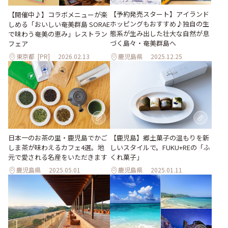
【予約発売スタート】アイランド
【開催中♪】コラボメニューが楽
ホッピングもおすすめ♪独自の生
しめる「おいしい奄美群島 SORAE
態系が生み出した壮大な自然が息
で味わう奄美の恵み」レストラン
づく島々・奄美群島へ
フェア
東京都
[PR]
2026.02.13
鹿児島県
2025.12.25
日本一のお茶の里・鹿児島でかご
【鹿児島】郷土菓子の温もりを新
しま茶が味わえるカフェ4選。地
しいスタイルで。FUKU+REの「ふ
元で愛される名産をいただきます
くれ菓子」
鹿児島県
2025.05.01
鹿児島県
2025.01.11