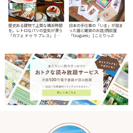
歴史ある建物で上質な横浜時間
日本の手仕事の「いま」が詰ま
を。レトロなパリの空気が漂う
った器と雑貨のお店/西荻窪
「カフェ ドゥ ラ プレス」 | こと
「tsugumi」 | ことりっぷ
りっぷ