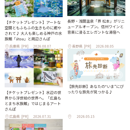
長野・浅間温泉「界 松本」がリニ
【チケットプレゼント】アートな
ューアルオープン。信州ワインと
空間ともふもふの生きものに癒や
音楽に浸るエレガントな湯宿へ
されて♪ 大人も楽しめる神戸の水
族館「átoa」と周辺さんぽ
兵庫県
[PR]
2026.08.07
長野県
[PR]
2026.08.05
【旅先診断】あなたの“いま”にぴ
ったりな旅先が見つかる♪
【チケットプレゼント】水辺の世
界から浮世絵の世界へ。「広島も
とまち水族館」ではじまるアート
さんぽ
広島県
[PR]
2026.07.31
2026.05.15