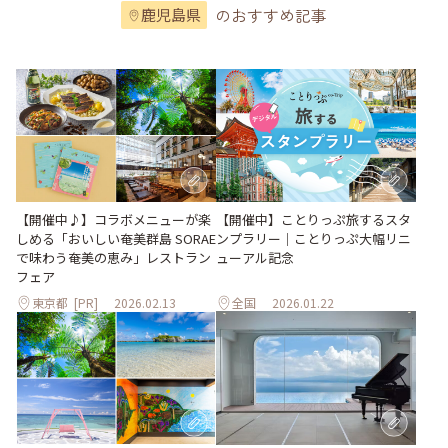
のおすすめ記事
鹿児島県
【開催中】ことりっぷ旅するスタ
【開催中♪】コラボメニューが楽
ンプラリー｜ことりっぷ大幅リニ
しめる「おいしい奄美群島 SORAE
ューアル記念
で味わう奄美の恵み」レストラン
フェア
東京都
[PR]
2026.02.13
全国
2026.01.22