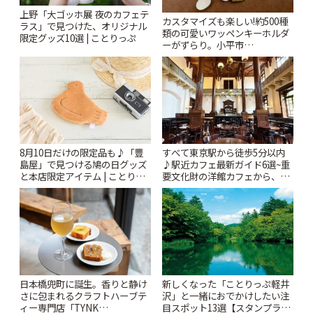
上野「大ゴッホ展 夜のカフェテ
カスタマイズも楽しい!約500種
ラス」で見つけた、オリジナル
類の可愛いワッペンキーホルダ
限定グッズ10選 | ことりっぷ
ーがずらり。小平市
「Kimamaya T&K」 | ことりっ
ぷ
8月10日だけの限定品も♪「豊
すべて東京駅から徒歩5分以内
島屋」で見つける鳩の日グッズ
♪駅近カフェ最新ガイド6選~重
と本店限定アイテム | ことりっ
要文化財の洋館カフェから、改
ぷ
札すぐのレトロ喫茶まで~ | こと
りっぷ
日本橋兜町に誕生。香りと静け
新しくなった「ことりっぷ軽井
さに包まれるクラフトハーブテ
沢」と一緒におでかけしたい注
ィー専門店「TYNK
目スポット13選【スタンプラリ