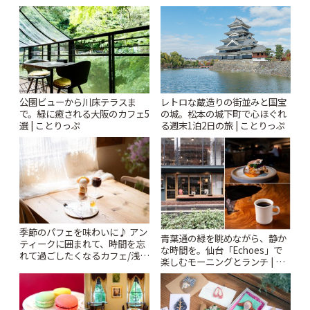
Kabutocho」 | ことりっぷ
ー開催中】 | ことりっぷ
公園ビューから川床テラスま
レトロな蔵造りの街並みと国宝
で。緑に癒される大阪のカフェ5
の城。松本の城下町で心ほぐれ
選 | ことりっぷ
る週末1泊2日の旅 | ことりっぷ
季節のパフェを味わいに♪ アン
青葉通の緑を眺めながら、静か
ティークに囲まれて、時間を忘
な時間を。仙台「Echoes」で
れて過ごしたくなるカフェ/浅草
楽しむモーニングとランチ | こ
「annorum cafe」 | ことりっぷ
とりっぷ