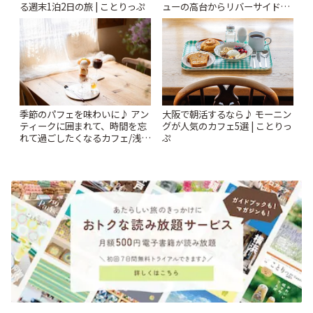
る週末1泊2日の旅 | ことりっぷ
ューの高台からリバーサイドま
で〜 | ことりっぷ
季節のパフェを味わいに♪ アン
大阪で朝活するなら♪ モーニン
ティークに囲まれて、時間を忘
グが人気のカフェ5選 | ことりっ
れて過ごしたくなるカフェ/浅草
ぷ
「annorum cafe」 | ことりっぷ