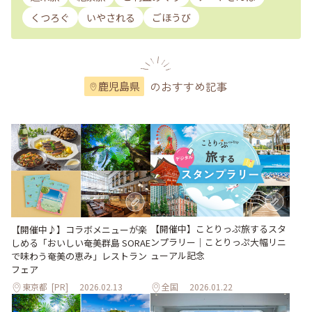
くつろぐ
いやされる
ごほうび
のおすすめ記事
鹿児島県
【開催中】ことりっぷ旅するスタ
【開催中♪】コラボメニューが楽
ンプラリー｜ことりっぷ大幅リニ
しめる「おいしい奄美群島 SORAE
ューアル記念
で味わう奄美の恵み」レストラン
フェア
東京都
[PR]
2026.02.13
全国
2026.01.22