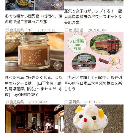
運気と女子力がアップする！ 鹿
冬でも暖かい鹿児島・指宿へ。湯
児島県霧島市のパワースポット＆
の町で過ごすほっこり旅
美肌温泉
鹿児島県
[PR]
2019.01.11
鹿児島県
2019.01.04
食べたら島に行きたくなる、豆腐
【九州／前編】九州縦断、観光列
屋のバターとは。 [山下商店／鹿
車の旅～日本三大車窓の絶景を楽
児島県薩摩川内(さつませんだい)
しもう
市] byONESTORY
鹿児島県
2018.04.02
福岡県
2016.12.29