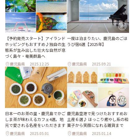
【予約発売スタート】アイランド
一度は泊まりたい、鹿児島のごほ
ホッピングもおすすめ♪独自の生
うび宿6選【2025年】
態系が生み出した壮大な自然が息
づく島々・奄美群島へ
鹿児島県
2025.12.25
鹿児島県
2025.09.21
日本一のお茶の里・鹿児島でかご
鹿児島空港で見つけたおすすめお
しま茶が味わえるカフェ4選。地
土産６選♪ ほっこり癒やし系の和
元で愛される名産をいただきます
菓子から笑顔になれる雑貨まで
鹿児島県
2025.05.01
鹿児島県
2025.01.14