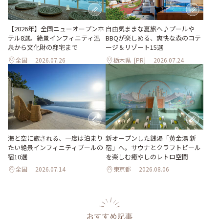
自由気ままな夏旅へ♪プールや
【2026年】全国ニューオープンホ
BBQが楽しめる、爽快な森のコテ
テル8選。絶景インフィニティ温
ージ＆リゾート15選
泉から文化財の邸宅まで
全国
2026.07.26
栃木県
[PR]
2026.07.24
海と空に癒される、一度は泊まり
新オープンした銭湯「黄金湯 新
たい絶景インフィニティプールの
宿」へ。サウナとクラフトビール
宿10選
を楽しむ癒やしのレトロ空間
全国
2026.07.14
東京都
2026.08.06
おすすめ記事