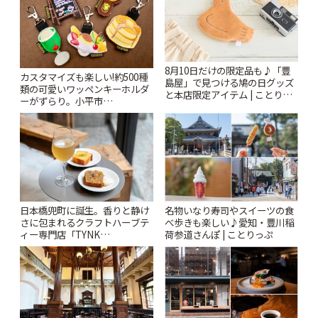
8月10日だけの限定品も♪「豊
カスタマイズも楽しい!約500種
島屋」で見つける鳩の日グッズ
類の可愛いワッペンキーホルダ
と本店限定アイテム | ことりっ
ーがずらり。小平市
ぷ
「Kimamaya T&K」 | ことりっ
ぷ
日本橋兜町に誕生。香りと静け
名物いなり寿司やスイーツの食
さに包まれるクラフトハーブテ
べ歩きも楽しい♪愛知・豊川稲
ィー専門店「TYNK
荷参道さんぽ | ことりっぷ
Kabutocho」 | ことりっぷ