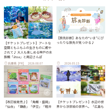
【旅先診断】あなたの“いま”にぴ
ったりな旅先が見つかる♪
【チケットプレゼント】アートな
空間ともふもふの生きものに癒や
されて♪ 大人も楽しめる神戸の水
族館「átoa」と周辺さんぽ
兵庫県
[PR]
2026.08.07
2026.05.15
【改訂版発売♪】「角館・盛岡」
【チケットプレゼント】水辺の世
「仙台」「鎌倉」「伊豆」「軽井
界から浮世絵の世界へ。「広島も