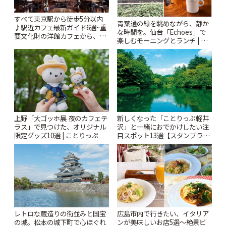
すべて東京駅から徒歩5分以内
青葉通の緑を眺めながら、静か
♪駅近カフェ最新ガイド6選~重
な時間を。仙台「Echoes」で
要文化財の洋館カフェから、改
楽しむモーニングとランチ | こ
札すぐのレトロ喫茶まで~ | こと
とりっぷ
りっぷ
上野「大ゴッホ展 夜のカフェテ
新しくなった「ことりっぷ軽井
ラス」で見つけた、オリジナル
沢」と一緒におでかけしたい注
限定グッズ10選 | ことりっぷ
目スポット13選【スタンプラリ
ー開催中】 | ことりっぷ
レトロな蔵造りの街並みと国宝
広島市内で行きたい、イタリア
の城。松本の城下町で心ほぐれ
ンが美味しいお店5選〜絶景ビ