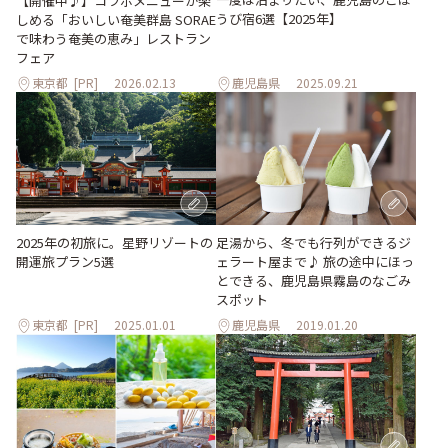
【開催中♪】コラボメニューが楽
うび宿6選【2025年】
しめる「おいしい奄美群島 SORAE
で味わう奄美の恵み」レストラン
フェア
東京都
[PR]
2026.02.13
鹿児島県
2025.09.21
2025年の初旅に。星野リゾートの
足湯から、冬でも行列ができるジ
開運旅プラン5選
ェラート屋まで♪ 旅の途中にほっ
とできる、鹿児島県霧島のなごみ
スポット
東京都
[PR]
2025.01.01
鹿児島県
2019.01.20