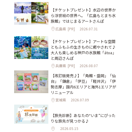
【チケットプレゼント】水辺の世界か
ら浮世絵の世界へ。「広島もとまち水
族館」ではじまるアートさんぽ
広島県
[PR]
2026.07.31
【チケットプレゼント】アートな空間
ともふもふの生きものに癒やされて♪
大人も楽しめる神戸の水族館「átoa」
と周辺さんぽ
兵庫県
[PR]
2026.08.07
【改訂版発売♪】「角館・盛岡」「仙
台」「鎌倉」「伊豆」「軽井沢」「伊
勢志摩」国内6エリアと海外1エリアが
リニューアル
宮城県
2026.07.09
【旅先診断】あなたの“いま”にぴった
りな旅先が見つかる♪
2026.05.15