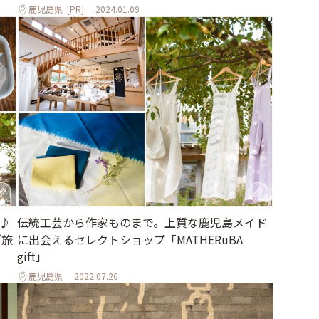
鹿児島県
[PR]
2024.01.09
♪
伝統工芸から作家ものまで。上質な鹿児島メイド
ブ旅
に出会えるセレクトショップ「MATHERuBA
gift」
鹿児島県
2022.07.26