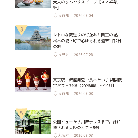
大人のひんやりスイーツ【2026年最
新】
東京都
2026.08.04
3
レトロな蔵造りの街並みと国宝の城。
松本の城下町で心ほぐれる週末1泊2日
の旅
長野県
2026.07.28
4
東京駅・銀座周辺で食べたい♪ 期間限
定パフェ34選【2026年8月～10月】
東京都
2026.08.08
5
公園ビューから川床テラスまで。緑に
癒される大阪のカフェ5選
大阪府
2026.08.03