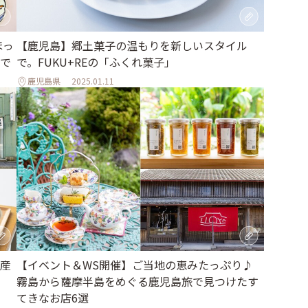
ほっ
【鹿児島】郷土菓子の温もりを新しいスタイル
で
で。FUKU+REの「ふくれ菓子」
鹿児島県
2025.01.11
産
【イベント＆WS開催】ご当地の恵みたっぷり♪
霧島から薩摩半島をめぐる鹿児島旅で見つけたす
てきなお店6選