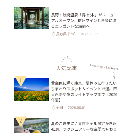
長野・浅間温泉「界 松本」がリニュー
アルオープン。信州ワインと音楽に浸
るエレガントな湯宿へ
長野県
[PR]
2026.08.05
人気記事
1
黄金色に輝く絶景。夏休みに行きたい
ひまわりスポット＆イベント15選。巨
大迷路や夜のライトアップまで【2026
年夏】
全国
2026.08.01
2
夏のご褒美に♪東京ホテル限定かき氷
41選。ラグジュアリーな空間で味わう