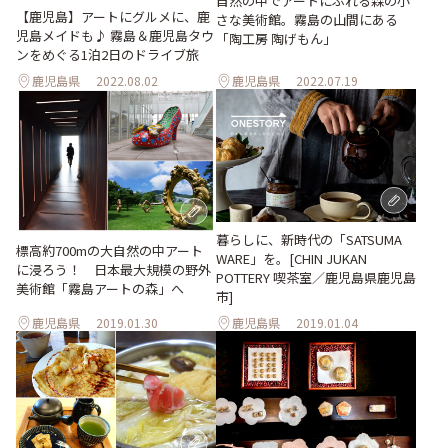
自然の中でアートにふれる森の小
【鹿児島】アートにグルメに、鹿
さな美術館。霧島の山間にある
児島メイドも♪ 霧島＆鹿児島タウ
「陶工房 陶げもん」
ンをめぐる1泊2日のドライブ旅
鹿児島県
2022.08.02
鹿児島県
2022.07.19
暮らしに、新時代の「SATSUMA
標高約700mの大自然の中アート
WARE」を。[CHIN JUKAN
に浸ろう！ 日本最大規模の野外
POTTERY 喫茶室／鹿児島県鹿児島
美術館「霧島アートの森」へ
市]
鹿児島県
2019.01.30
鹿児島県
2019.01.04