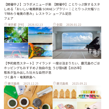
【開催中】ことりっぷ旅するスタ
【開催中♪】コラボメニューが楽
ンプラリー｜ことりっぷ大幅リニ
しめる「おいしい奄美群島 SORAE
ューアル記念
で味わう奄美の恵み」レストラン
フェア
東京都
[PR]
2026.02.13
全国
2026.01.22
【予約発売スタート】アイランド
一度は泊まりたい、鹿児島のごほ
ホッピングもおすすめ♪独自の生
うび宿6選【2025年】
態系が生み出した壮大な自然が息
づく島々・奄美群島へ
鹿児島県
2025.12.25
鹿児島県
2025.09.21