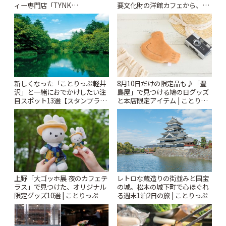
ィー専門店「TYNK
要文化財の洋館カフェから、改
Kabutocho」 | ことりっぷ
札すぐのレトロ喫茶まで~ | こと
りっぷ
新しくなった「ことりっぷ軽井
8月10日だけの限定品も♪「豊
沢」と一緒におでかけしたい注
島屋」で見つける鳩の日グッズ
目スポット13選【スタンプラリ
と本店限定アイテム | ことりっ
ー開催中】 | ことりっぷ
ぷ
上野「大ゴッホ展 夜のカフェテ
レトロな蔵造りの街並みと国宝
ラス」で見つけた、オリジナル
の城。松本の城下町で心ほぐれ
限定グッズ10選 | ことりっぷ
る週末1泊2日の旅 | ことりっぷ