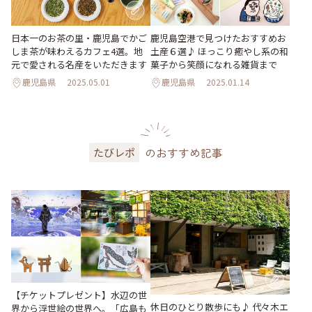
日本一のお茶の里・鹿児島でかご
鹿児島空港で見つけたおすすめお
しま茶が味わえるカフェ4選。地
土産６選♪ ほっこり癒やし系の和
元で愛される名産をいただきます
菓子から笑顔になれる雑貨まで
鹿児島県
2025.05.01
鹿児島県
2025.01.14
のおすすめ記事
たびレポ
【チケットプレゼント】水辺の世
休日のひとり散歩にも♪ 代々木エ
界から浮世絵の世界へ。「広島も