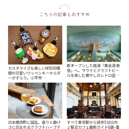
こちらの記事もおすすめ
新オープンした銭湯「黄金湯 新
カスタマイズも楽しい!約500種
宿」へ。サウナとクラフトビー
類の可愛いワッペンキーホルダ
ルを楽しむ癒やしのレトロ空間
ーがずらり。小平市
| ことりっぷ
「Kimamaya T&K」 | ことりっ
ぷ
日本橋兜町に誕生。香りと静け
すべて東京駅から徒歩5分以内
さに包まれるクラフトハーブテ
♪駅近カフェ最新ガイド6選~重