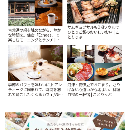
サムギョプサルもOK!ソウルで
青葉通の緑を眺めながら、静か
ひとりご飯のおいしいお店 | こ
な時間を。仙台「Echoes」で
とりっぷ
楽しむモーニングとランチ | こ
とりっぷ
季節のパフェを味わいに♪ アン
河津・南伊豆でお泊まり。さり
ティークに囲まれて、時間を忘
げない心遣いが心地よい、料理
れて過ごしたくなるカフェ/浅草
自慢の一軒宿 | ことりっぷ
「annorum cafe」 | ことりっぷ