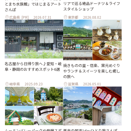
リアで巡る絶品ドーナツ＆ライフ
とまち水族館」ではじまるアート
スタイルショップ
さんぽ
広島県
[PR]
2026.07.31
東京都
2026.08.02
名古屋から日帰り旅へ♪愛知・岐
焼きものの里・信楽、窯元めぐり
阜・静岡のおすすめスポット6選
やランチ＆スイーツを楽しむ癒し
の旅へ
岐阜県
2025.09.23
滋賀県
2026.05.01
ムーミンバレーパークや発酵スポ
再来の尾道1dayひとり旅さんぽ