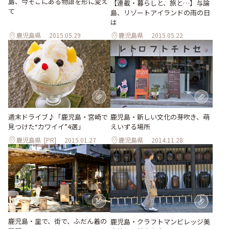
島、今そこにある物語を形に変え
【連載・暮らしと、旅と…】与論
て
島、リゾートアイランドの雨の日
は
鹿児島県
2015.05.29
鹿児島県
2015.05.22
鹿児島・新しい文化の芽吹き、萌
週末ドライブ♪「鹿児島・宮崎で
えいずる場所
見つけた“カワイイ”4選」
鹿児島県
[PR]
2015.01.27
鹿児島県
2014.11.28
鹿児島・里で、街で、ふだん着の
鹿児島・クラフトマンビレッジ美