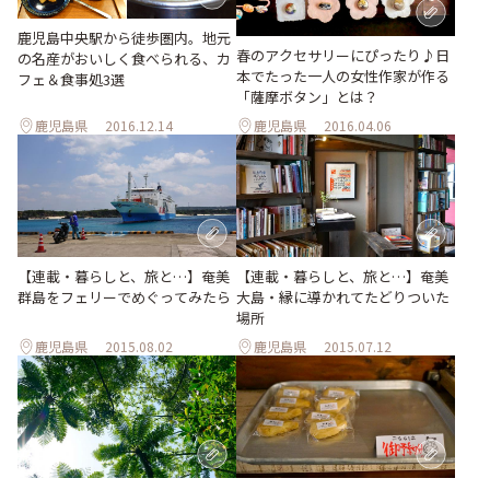
鹿児島中央駅から徒歩圏内。地元
春のアクセサリーにぴったり♪日
の名産がおいしく食べられる、カ
本でたった一人の女性作家が作る
フェ＆食事処3選
「薩摩ボタン」とは？
鹿児島県
2016.12.14
鹿児島県
2016.04.06
【連載・暮らしと、旅と…】奄美
【連載・暮らしと、旅と…】奄美
群島をフェリーでめぐってみたら
大島・縁に導かれてたどりついた
場所
鹿児島県
2015.08.02
鹿児島県
2015.07.12