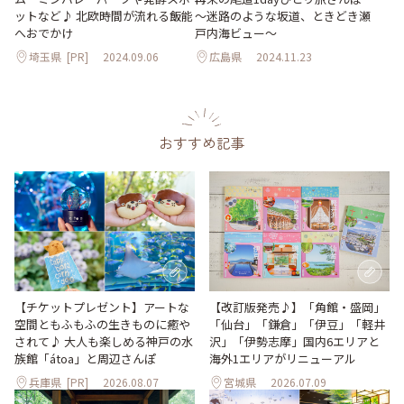
ットなど♪ 北欧時間が流れる飯能
～迷路のような坂道、ときどき瀬
へおでかけ
戸内海ビュー～
埼玉県
[PR]
2024.09.06
広島県
2024.11.23
おすすめ記事
【改訂版発売♪】「角館・盛岡」
【チケットプレゼント】アートな
「仙台」「鎌倉」「伊豆」「軽井
空間ともふもふの生きものに癒や
沢」「伊勢志摩」国内6エリアと
されて♪ 大人も楽しめる神戸の水
海外1エリアがリニューアル
族館「átoa」と周辺さんぽ
兵庫県
[PR]
2026.08.07
宮城県
2026.07.09