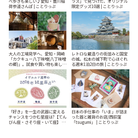
べ歩きも楽しい♪愛知・豊川稲
ラス」で見つけた、オリジナル
荷参道さんぽ | ことりっぷ
限定グッズ10選 | ことりっぷ
大人の工場見学へ、愛知・岡崎
レトロな蔵造りの街並みと国宝
「カクキュー八丁味噌(八丁味噌
の城。松本の城下町で心ほぐれ
の郷)」。試食や買い物も楽しみ
る週末1泊2日の旅 | ことりっぷ
♪ | ことりっぷ
「好き」を一生の武器に変える
日本の手仕事の「いま」が詰ま
チャンスをつかむ星座は?【てん
った器と雑貨のお店/西荻窪
びん座・さそり座・いて座】 イ
「tsugumi」 | ことりっぷ
ヴルルド遙華2026年 夏の運勢
~Summer~ | ことりっぷ