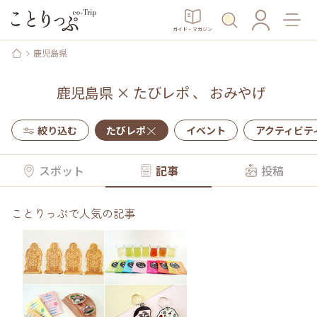
ガイド・マガジン
鹿児島県
鹿児島県
×
たびレポ
、
おみやげ
絞り込む
たびレポ
イベント
アクティビテ
スポット
記事
投稿
ことりっぷで人気の記事