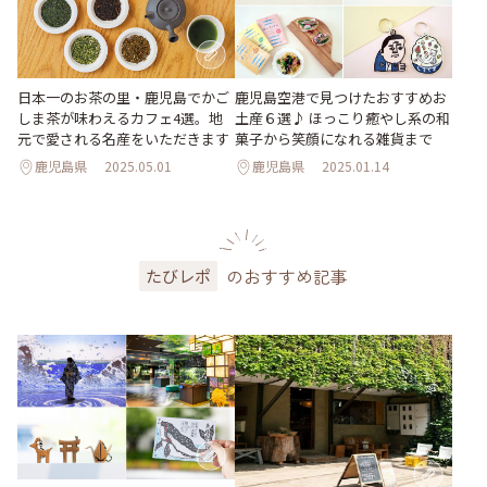
日本一のお茶の里・鹿児島でかご
鹿児島空港で見つけたおすすめお
しま茶が味わえるカフェ4選。地
土産６選♪ ほっこり癒やし系の和
元で愛される名産をいただきます
菓子から笑顔になれる雑貨まで
鹿児島県
2025.05.01
鹿児島県
2025.01.14
のおすすめ記事
たびレポ