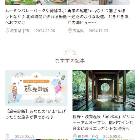
ムーミンバレーパークや発酵スポ
再来の尾道1dayひとり旅さんぽ
ットなど♪ 北欧時間が流れる飯能
～迷路のような坂道、ときどき瀬
へおでかけ
戸内海ビュー～
埼玉県
[PR]
2024.09.06
広島県
2024.11.23
おすすめ記事
【旅先診断】あなたの“いま”にぴ
長野・浅間温泉「界 松本」がリニ
ったりな旅先が見つかる♪
ューアルオープン。信州ワインと
音楽に浸るエレガントな湯宿へ
2026.05.15
長野県
[PR]
2026.08.05