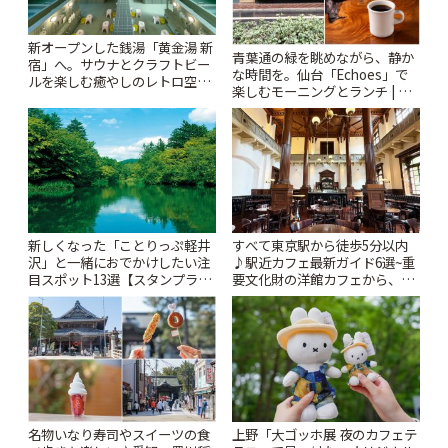
新オープンした銭湯「黄金湯 新
青葉通の緑を眺めながら、静か
宿」へ。サウナとクラフトビー
な時間を。仙台「Echoes」で
ルを楽しむ癒やしのレトロ空間
楽しむモーニングとランチ | こ
| ことりっぷ
とりっぷ
新しくなった「ことりっぷ軽井
すべて東京駅から徒歩5分以内
沢」と一緒におでかけしたい注
♪駅近カフェ最新ガイド6選~重
目スポット13選【スタンプラリ
要文化財の洋館カフェから、改
ー開催中】 | ことりっぷ
札すぐのレトロ喫茶まで~ | こと
りっぷ
名物いなり寿司やスイーツの食
上野「大ゴッホ展 夜のカフェテ