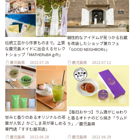
個性的なアイテムが見つかる石蔵
伝統工芸から作家ものまで。上質
を改装したショップ兼カフェ
な鹿児島メイドに出会えるセレク
「GOOD NEIGHBORs」
トショップ「MATHERuBA gift」
鹿児島県
2022.07.26
鹿児島県
2022.07.12
【毎日おやつ】ラム酒がじゅわり
甘みと香りのあるオリジナルの茶
と香るオトナのどら焼き「ラムド
葉が人気♪ かごしま茶が楽しめる
ラ」／鹿児島県
専門店「すすむ屋茶店」
鹿児島県
2022.06.28
鹿児島県
2021.06.29