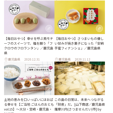
【毎日おやつ】幸せを呼ぶ鳥モチ
【毎日おやつ】さつまいもの優し
ーフのスイーツで、福を願う「フ
い甘みが焼き菓子になった「安納
クロウのフロランタン」／鹿児島
芋蜜フィナンシェ」／鹿児島県
県
鹿児島県
2020.12.31
鹿児島県
2020.11.12
この島の日常は、未来へつながる
土地の恵みを口いっぱいにほおば
「財産」だ。[山下商店／鹿児島県
る幸せを【ご当地 ごはんのおとも
薩摩川内(さつませんだい)市] by
vol.15】〜大分・宮崎・鹿児島・