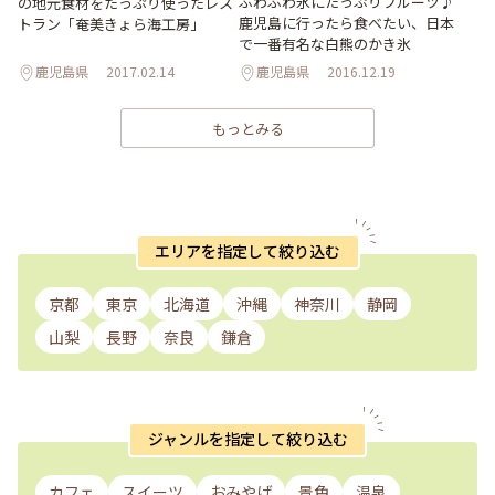
ふわふわ氷にたっぷりフルーツ♪
の地元食材をたっぷり使ったレス
鹿児島に行ったら食べたい、日本
トラン「奄美きょら海工房」
で一番有名な白熊のかき氷
鹿児島県
2017.02.14
鹿児島県
2016.12.19
もっとみる
エリアを指定して絞り込む
京都
東京
北海道
沖縄
神奈川
静岡
山梨
長野
奈良
鎌倉
ジャンルを指定して絞り込む
カフェ
スイーツ
おみやげ
景色
温泉