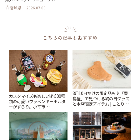
宮城県
2026.07.09
こちらの記事もおすすめ
8月10日だけの限定品も♪「豊
カスタマイズも楽しい!約500種
島屋」で見つける鳩の日グッズ
類の可愛いワッペンキーホルダ
と本店限定アイテム | ことりっ
ーがずらり。小平市
ぷ
「Kimamaya T&K」 | ことりっ
ぷ