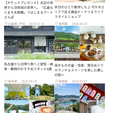
【チケットプレゼント】水辺の世
休日のひとり散歩にも♪ 代々木エ
界から浮世絵の世界へ。「広島も
リアで巡る絶品ドーナツ＆ライフ
とまち水族館」ではじまるアート
スタイルショップ
さんぽ
広島県
[PR]
2026.07.31
東京都
2026.08.02
名古屋から日帰り旅へ♪愛知・岐
焼きものの里・信楽、窯元めぐり
阜・静岡のおすすめスポット6選
やランチ＆スイーツを楽しむ癒し
の旅へ
岐阜県
2025.09.23
滋賀県
2026.05.01