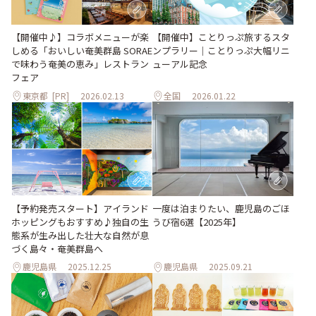
【開催中】ことりっぷ旅するスタ
【開催中♪】コラボメニューが楽
ンプラリー｜ことりっぷ大幅リニ
しめる「おいしい奄美群島 SORAE
ューアル記念
で味わう奄美の恵み」レストラン
フェア
東京都
[PR]
2026.02.13
全国
2026.01.22
【予約発売スタート】アイランド
一度は泊まりたい、鹿児島のごほ
ホッピングもおすすめ♪独自の生
うび宿6選【2025年】
態系が生み出した壮大な自然が息
づく島々・奄美群島へ
鹿児島県
2025.12.25
鹿児島県
2025.09.21