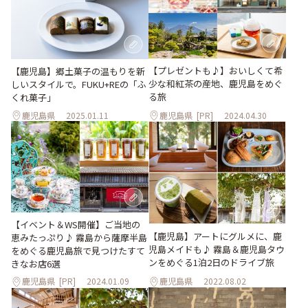
【プレゼントも♪】おいしくて希
【鹿児島】郷土菓子の温もりを新
少な和紅茶の産地、鹿児島をめぐ
しいスタイルで。FUKU+REの「ふ
る旅
くれ菓子」
鹿児島県
2025.01.11
鹿児島県
[PR]
2024.04.30
【イベント＆WS開催】ご当地の
【鹿児島】アートにグルメに、鹿
恵みたっぷり♪ 霧島から薩摩半島
児島メイドも♪ 霧島＆鹿児島タウ
をめぐる鹿児島旅で見つけたすて
ンをめぐる1泊2日のドライブ旅
きなお店6選
鹿児島県
[PR]
2024.01.09
鹿児島県
2022.08.02