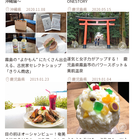
ONESTORY
沖縄編〜
沖縄県
2020.11.08
鹿児島県
2020.05.15
運気と女子力がアップする！ 鹿
霧島の “よかもん” にたくさん出会
児島県霧島市のパワースポット＆
える、古民家セレクトショップ
美肌温泉
「きりん商店」
鹿児島県
2019.01.23
鹿児島県
2019.01.04
目の前はオーシャンビュー！奄美