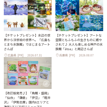
【チケットプレゼント】水辺の世
【チケットプレゼント】アートな
界から浮世絵の世界へ。「広島も
空間ともふもふの生きものに癒や
とまち水族館」ではじまるアート
されて♪ 大人も楽しめる神戸の水
さんぽ
族館「átoa」と周辺さんぽ
広島県
[PR]
2026.07.31
兵庫県
[PR]
2026.08.07
【改訂版発売♪】「角館・盛岡」
「仙台」「鎌倉」「伊豆」「軽井
沢」「伊勢志摩」国内6エリアと
海外1エリアがリニューアル