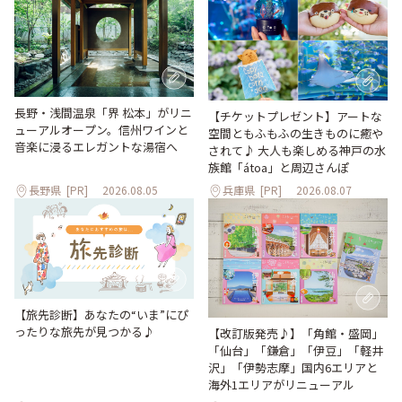
長野・浅間温泉「界 松本」がリニ
【チケットプレゼント】アートな
ューアルオープン。信州ワインと
空間ともふもふの生きものに癒や
音楽に浸るエレガントな湯宿へ
されて♪ 大人も楽しめる神戸の水
族館「átoa」と周辺さんぽ
長野県
[PR]
2026.08.05
兵庫県
[PR]
2026.08.07
【旅先診断】あなたの“いま”にぴ
ったりな旅先が見つかる♪
【改訂版発売♪】「角館・盛岡」
「仙台」「鎌倉」「伊豆」「軽井
沢」「伊勢志摩」国内6エリアと
海外1エリアがリニューアル