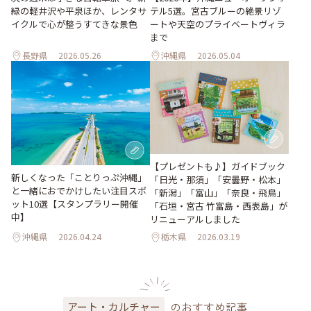
緑の軽井沢や平泉ほか、レンタサ
テル5選。宮古ブルーの絶景リゾ
イクルで心が整うすてきな景色
ートや天空のプライベートヴィラ
まで
長野県
2026.05.26
沖縄県
2026.05.04
【プレゼントも♪】ガイドブック
新しくなった「ことりっぷ沖縄」
「日光・那須」「安曇野・松本」
と一緒におでかけしたい注目スポ
「新潟」「富山」「奈良・飛鳥」
ット10選【スタンプラリー開催
「石垣・宮古 竹富島・西表島」が
中】
リニューアルしました
沖縄県
2026.04.24
栃木県
2026.03.19
のおすすめ記事
アート・カルチャー