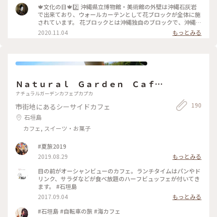
リをとるほどのクオリティです🌱 沖縄はティーベルトに位置
🍁文化の日🍁2️⃣ 沖縄県立博物館・美術館の外壁は沖縄石灰岩
しており、特有の赤土が向いているそう。 近い将来、島豆腐や
で出来ており、ウォールカーテンとして花ブロックが全体に施
島バナナの様に、島紅茶、島コーヒーと親しまれる事でしょ
されています。 花ブロックとは沖縄独自のブロックで、沖縄の
う。 先日の日曜日は久しぶりの青空で汗ばむ陽気だったので県
強い日差しを遮りつつ、光と風を通し、プライベート空間も確
2020.11.04
もっとみる
産紅茶をアイスで！ 美味しさがギュッと詰まったオートミー
保出来るという、穴の開いたブロックです。 戦前の沖縄はほと
ルクッキーと頂きました😋 器やコースターも県産品。 敷地内
んどが木造でした。 戦後アメリカ軍が持ち込んだセメントで
には赤瓦が美しい古民家が建っており、昔の沖縄の生活を覗く
コンクリートやブロックの生産が増え、沖縄の風土気候にあっ
事ができます。 #Myことりっぷ #沖縄県立博物館美術館#ミュ
た花ブロックが生まれました。 沖縄県立博物館・美術館のエ
ージアムカフェ#カメカメとは方言
ントランスには、戦前の民家の象徴だった赤瓦屋根の屋敷が展
示され、昔と現代の沖縄建築の代表が見られます。 2枚目で内
Ｎａｔｕｒａｌ Ｇａｒｄｅｎ Ｃａｆ
側の様子がよくわかります。 先程投稿した館内のカフェも花ブ
ロックから降り注ぐ柔らかな光に包まれています♪ もしよろ
ｅ ＰＵＦＦ ＰＵＦＦ
ナチュラルガーデンカフェプカプカ
しければ過去投稿もご覧下さい♪→#沖縄県立博物館美術館 #
190
市街地にあるシーサイドカフェ
アートと建築#沖縄建築#花ブロック#沖縄県立博物館美術館#
文化の日
石垣島
カフェ, スイーツ・お菓子
#夏旅2019
2019.08.29
もっとみる
目の前がオーシャンビューのカフェ。ランチタイムはパンやド
リンク、サラダなどが食べ放題のハーフビュッフェが付いてき
ます。 #石垣島
2017.09.04
もっとみる
#石垣島 #自転車の旅 #海カフェ