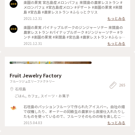
楽園の果実 宮古島産メロンパフェ 来間島の農家レストラン #
メロンパフェ #宮古島産メロン #デザート #楽園の果実 #来間
島 #宮古島 #農家レストラン #ふらっとクリス
2021.12.31
もっとみる
楽園の果実 パイナップルポークのジンジャーソテー 来間島の
農家レストラン #パイナップルポーク #ジンジャーソテー #ラ
ンチ #楽園の果実 #来間島 #宮古島 #農家レストラン #ふらっと
クリス
2021.12.31
もっとみる
Fruit Jewelry Factory
フルーツジュエリーファクトリー
265
石垣島
ごはん, カフェ, スイーツ・お菓子
石垣島のパッションフルーツで作られたアイスバー。自社の畑
で収穫したり、オーナーの同級生の農家から直接仕入れたりし
たものを使っているので、フルーツそのものの味を楽しむこと
ができます。 #石垣島 #フルーツ
2015.04.03
もっとみる