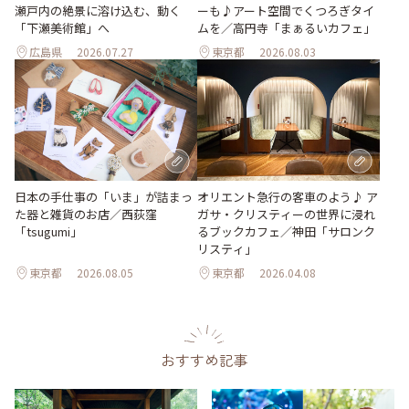
瀬戸内の絶景に溶け込む、動く
ーも♪アート空間でくつろぎタイ
「下瀬美術館」へ
ムを／高円寺「まぁるいカフェ」
広島県
2026.07.27
東京都
2026.08.03
日本の手仕事の「いま」が詰まっ
オリエント急行の客車のよう♪ ア
た器と雑貨のお店／西荻窪
ガサ・クリスティーの世界に浸れ
「tsugumi」
るブックカフェ／神田「サロンク
リスティ」
東京都
2026.08.05
東京都
2026.04.08
おすすめ記事