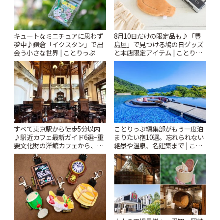
キュートなミニチュアに思わず
8月10日だけの限定品も♪「豊
夢中♪鎌倉「イクスタン」で出
島屋」で見つける鳩の日グッズ
会う小さな世界 | ことりっぷ
と本店限定アイテム | ことりっ
ぷ
すべて東京駅から徒歩5分以内
ことりっぷ編集部がもう一度泊
♪駅近カフェ最新ガイド6選~重
まりたい宿10選。忘れられない
要文化財の洋館カフェから、改
絶景や温泉、名建築まで | こと
札すぐのレトロ喫茶まで~ | こと
りっぷ
りっぷ