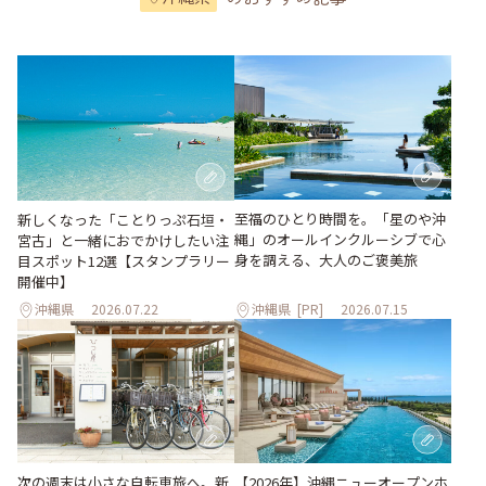
至福のひとり時間を。「星のや沖
新しくなった「ことりっぷ石垣・
縄」のオールインクルーシブで心
宮古」と一緒におでかけしたい注
身を調える、大人のご褒美旅
目スポット12選【スタンプラリー
開催中】
沖縄県
2026.07.22
沖縄県
[PR]
2026.07.15
次の週末は小さな自転車旅へ。新
【2026年】沖縄ニューオープンホ