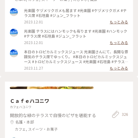
景色, 名所・旧跡
光楽園 ケヅメリクガメも居ます #光楽園 #ケヅメリクガメ #テ
ラス席 #石垣島 #ジュン_フラット
2023.12.01
もっとみる
光楽園 テラスにはハンモックも有ります #光楽園 #ハンモック
#テラス席 #石垣島 #ジュン_フラット
2023.12.01
もっとみる
本日のトロピカルミックスジュース 光楽園さんにて、長閑な雰
囲気のテラス席でゆっくり。 #本日のトロピカルミックスジュ
ース #トロピカルミックスジュース #光楽園 #石垣島 #テラス
席 #ジュン_フラット
2023.11.27
もっとみる
Ｃａｆｅハコニワ
カフェハコニワ
326
開放的な緑のテラスで自慢のピザを堪能する
名護・本部
カフェ, スイーツ・お菓子