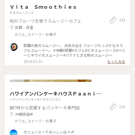
Ｖｉｔａ Ｓｍｏｏｔｈｉｅｓ
ビタスムージーズ
222
旬のフルーツを使うスムージーカフェ
那覇・首里
カフェ, スイーツ・お菓子
那覇の夜のスムージー。 元気の出る フルーツたっぷりなカラ
フルスムージー。 #沖縄#那覇#カフェ#ビタスムージーズ#ベリ
ーとキウイのスムージー#バナナときな粉のスムージー
2019.03.23
もっとみる
ハワイアンパンケーキハウスＰａａｎｉｌ
ａｎｉ
ハワイアンパンケーキハウスパニラニ
215
朝7時から営業するパンケーキ専門店
沖縄西海岸
カフェ, スイーツ・お菓子
ボリューミーでおいしい😋🍴💕