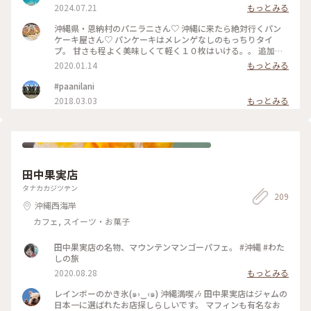
2024.07.21
もっとみる
沖縄県・恩納村のパニラニさん♡ 沖縄に来たら絶対行くパン
ケーキ屋さん♡ パンケーキはメレンゲなしのもっちりタイ
プ。 甘さも程よく美味しくて軽く１０枚はいける。。 追加注
文でココナッツ食べれば良かった。涙 毎回行列ですが焼き上
2020.01.14
もっとみる
がりが速いので、お店の回転もすごく速いです！早くまた食べ
に行きたい♡ 沖縄No. 1パンケーキ！！ #冬のおでかけ #年は
#paanilani
じめ #おでかけ日和 #パンケーキ大好き
2018.03.03
もっとみる
田中果実店
タナカカジツテン
209
沖縄西海岸
カフェ, スイーツ・お菓子
田中果実店の名物、マウンテンマンゴーパフェ。 #沖縄 #わた
しの旅
2020.08.28
もっとみる
レインボーのかき氷(๑›‿‹๑) 沖縄満喫🎶 田中果実店はジャムの
日本一に選ばれたお店探しらしいです。 マフィンも有名なお