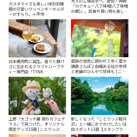
大人の工場見学へ、愛知・岡崎
カスタマイズも楽しい!約500種
「カクキュー八丁味噌(八丁味噌
類の可愛いワッペンキーホルダ
の郷)」。試食や買い物も楽しみ
ーがずらり。小平市
♪ | ことりっぷ
「Kimamaya T&K」 | ことりっ
ぷ
風鈴の音色に誘われて歩く夏の
日本橋兜町に誕生。香りと静け
鎌倉さんぽ♪由緒ある社の参拝
さに包まれるクラフトハーブテ
と老舗のひんやり甘味も | こと
ィー専門店「TYNK
りっぷ
Kabutocho」 | ことりっぷ
上野「大ゴッホ展 夜のカフェテ
新しくなった「ことりっぷ軽井
ラス」で見つけた、オリジナル
沢」と一緒におでかけしたい注
限定グッズ10選 | ことりっぷ
目スポット13選【スタンプラリ
ー開催中】 | ことりっぷ