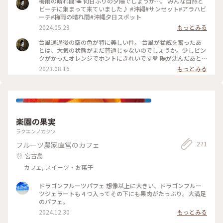
梅雨の晴れ間🌤️ 何日ぶりの夕陽でしょうか…。 みんな自然と
ビーチに集まって来ていました♪ #沖縄#サンセット#アラハビ
ーチ#梅雨の晴れ間#沖縄夕日スポット
2024.05.29
もっとみる
台風通過後の空の色が特に美しい件。 台風が猛威を奮ったあ
とは、大気の状態がまだ普通じゃないのでしょうか。少しピン
クがかったオレンジでホントにきれいです🧡 陽が沈んだあと
の空や空気感を、沖縄の方言では『アコークロー』と言って、
2023.08.16
もっとみる
昔の人もこのひと時を楽しんだ事がわかります。 現在の沖縄の
日没は19:05頃。 それから19:30頃まではみんなアコークロー
を満喫しています🌇 #カメラ旅 #美しい町 #アラハビーチ #北
谷町 #アコークロー #トワイライト#沖縄
楽園の果実
ラクエンノカジツ
271
フルーツ農家直営のカフェ
宮古島
カフェ, スイーツ・お菓子
ドラゴンフルーツパフェ 想像以上に大きい、ドラゴンフルー
ツジェラートも４つ入ってその下にも果肉がたっぷり。大満足
のパフェ。
2024.12.30
もっとみる