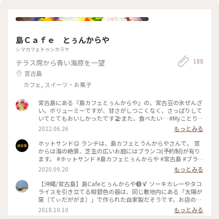
島Ｃａｆｅ とぅんからや
シマカフェトゥンカラヤ
188
テラス席から青い海原を一望
宮古島
カフェ, スイーツ・お菓子
宮古島にある『島カフェとぅんからや』の、宮古豆の氷ぜんざ
い。ボリューミーですが、甘さがしつこくなく、さっぱりして
いてとてもおいしかったです🏖また、食べたい… #Myことり
っぷ #アートみたいな景色 #沖縄 #スイーツ #カフェ #宮古島 #
2022.06.26
もっとみる
かき氷 #あずき
ホットサンド😋 ランチは、島カフェとうんからやさんで。 窓
からは海の絶景、芝生の広いお庭にはブランコ(予約制)が有り
ます。 #ホットサンド #島カフェとぅんからや #宮古島 #ブラ
ンコ #ふらっとクリス
2020.09.20
もっとみる
【沖縄/宮古島】島Cafeとぅんからや❸🍹 ソーキカレーやタコ
ライスを引き立てる紺碧色の器は、同じ敷地内にある「太陽が
窯（てぃだががま）」で作られた自家製だそうです。お店のス
タッフの方が着ている宮古島ビーチＴシャツは併設の雑貨店
2018.10.10
もっとみる
「南国雑貨 Tida（ティダ）」で購入できます。サイズや色が