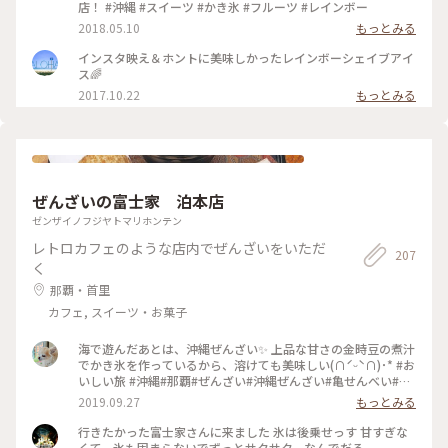
店！ #沖縄 #スイーツ #かき氷 #フルーツ #レインボー
2018.05.10
もっとみる
インスタ映え＆ホントに美味しかったレインボーシェイブアイ
ス🌈
2017.10.22
もっとみる
ぜんざいの富士家 泊本店
ゼンザイノフジヤトマリホンテン
レトロカフェのような店内でぜんざいをいただ
207
く
那覇・首里
カフェ, スイーツ・お菓子
海で遊んだあとは、沖縄ぜんざい✨ 上品な甘さの金時豆の煮汁
でかき氷を作っているから、溶けても美味しい(∩ˊᵕˋ∩)･* #お
いしい旅 #沖縄#那覇#ぜんざい#沖縄ぜんざい#亀せんべい#ゴ
ーラー隊#かき氷
2019.09.27
もっとみる
行きたかった富士家さんに来ました 氷は後乗せっす 甘すぎな
くて、氷も固まらないでずっとサクサク。なんでだろ