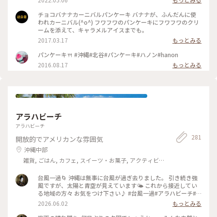
#沖縄カフェ
チョコバナナカーニバルパンケーキ バナナが、ふんだんに使
われカーニバル(^o^) フワフワのパンケーキにフワフワのクリ
ームを添えて、キャラメルアイスまでも。
2017.03.17
もっとみる
パンケーキ🍴 #沖縄#北谷#パンケーキ#ハノン#hanon
2016.08.17
もっとみる
アラハビーチ
アラハビーチ
281
開放的でアメリカンな雰囲気
沖縄中部
雑貨, ごはん, カフェ, スイーツ・お菓子, アクティビ
ティ・体験, 風景・景色, 名所・旧跡, ホテル・宿, おみや
げ
台風一過🌀 沖縄は無事に台風が過ぎ去りました。 引き続き強
風ですが、太陽と青空が見えています🌤️ これから接近してい
る地域の方々 お気をつけ下さい♪ #台風一過#アラハビーチ#
北谷町
2026.06.02
もっとみる