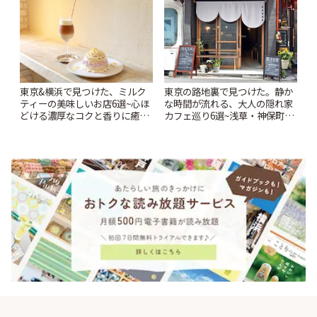
東京&横浜で見つけた、ミルク
東京の路地裏で見つけた。静か
ティーの美味しいお店6選~心ほ
な時間が流れる、大人の隠れ家
どける濃厚なコクと香りに癒や
カフェ巡り6選~浅草・神保町・
されるティータイム~ | ことりっ
千駄木ほか~ | ことりっぷ
ぷ