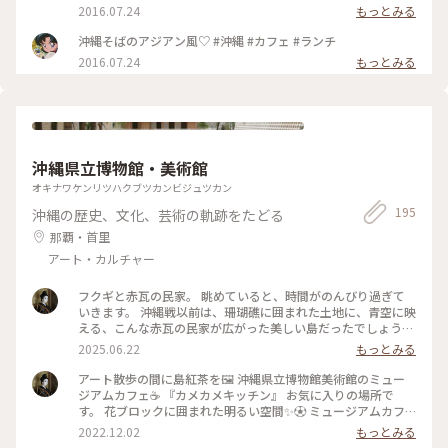
2016.07.24
もっとみる
沖縄そばのアジアン風♡ #沖縄 #カフェ #ランチ
2016.07.24
もっとみる
沖縄県立博物館・美術館
オキナワケンリツハクブツカンビジュツカン
195
沖縄の歴史、文化、芸術の軌跡をたどる
那覇・首里
アート・カルチャー
フクギと赤瓦の民家。 眺めていると、時間がのんびり過ぎて
いきます。 沖縄戦以前は、珊瑚礁に囲まれた土地に、青空に映
える、こんな赤瓦の民家が広がった美しい島だったでしょう。
戦後復興後は、コンクリートの建物ばかりになりましたが、ま
2025.06.22
もっとみる
たこんな風景が戻るといいなぁ〜。 博物館敷地内にあります。
#沖縄 #フクギ #沖縄県立博物館美術館 #シーサー #ゆるり夏時
アート散歩の間に島紅茶を🖼 沖縄県立博物館美術館のミュー
間
ジアムカフェ☕️ 『カメカメキッチン』 お気に入りの場所で
す。 花ブロックに囲まれた明るい空間✨⚽️ ミュージアムカフ
ェってどこもいいですよね！ 沖縄では近年、紅茶やコーヒー
2022.12.02
もっとみる
の栽培が注目されています。 特に紅茶は全国品評会でグランプ