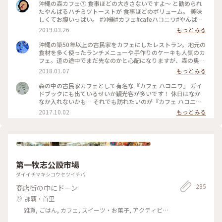
沖縄の森カフェ⑦ 食事ほどの大きさないですよ～ と勧められ
たやんばるハチミツトーストが 食事ほどのボリューム。 美味
しくてお腹いっぱい。 #沖縄#カフェ#cafeハコニワ#やんばる
ハチミツトースト#森カフェ
2019.03.26
もっとみる
沖縄の築50年以上の古民家をカフェにしたレストラン。地元の
食材を多く使ったランチメニューや手作りのケーキも人気のカ
フェ。道の途中でまだ先なのかと心配になりますが、森の奥に
ある素敵な古民家カフェでした。 #古民家カフェ #森の奥 #地
2018.01.07
もっとみる
元食材 #落ち着いた雰囲気でゆったりできる
森の中の古民家カフェとして有名な『カフェ ハコニワ』 ガイ
ドブックにも出ているせいか観光客が多いです！ 休日はなか
なか入れないかも… それでも訪れたいのが『カフェ ハコニ
ワ』 どこをとっても絵になります！ ランチは地元野菜を使っ
2017.10.02
もっとみる
た体に優しいものばかり… 写真はランチ後のコーヒータイム～
素敵なやちむんの器にほっこりします！ 空気のきれいな森に
囲まれたカフェに何度も癒されたくなります✨ #沖縄カフェ #
ハコニワ #本部 #古民家カフェ
第一牧志公設市場
ダイイチマキシコウセツイチバ
285
商店街の中にドーン
那覇・首里
雑貨, ごはん, カフェ, スイーツ・お菓子, アクティビ
ティ・体験, 風景・景色, 名所・旧跡, ホテル・宿, おみや