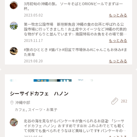
げ
3月初旬の沖縄の旅。 ソーキそばとORIONビールでまずは一
杯。
2023.05.02
もっとみる
第一牧志公設市場 新垣鮮魚店 沖縄の食の台所と呼ばれる公
設市場に行ってきました！お土産やスイーツなど沖縄の代表的
な物がずらりと並んでいます✨ 南国特有のお魚をその場で捌い
てもらい食べる事も出来るようですが、急いでいたので既にお
2019.11.17
もっとみる
造りになっていた物を頂きました。これで1000円！！もちろ
ん新鮮で美味しかったです☺️ #沖縄県 #第一牧志公設市場 #
#旅のひととき #猫パト#旧盆で市場休み#にゃんこもお休み#ま
新垣鮮魚店
た来年
2019.08.20
もっとみる
シーサイドカフェ ハノン
282
沖縄中部
カフェ, スイーツ・お菓子
北谷の海を見ながらパンケーキが食べられるお店🏖 「シーサ
イドカフェ ハノン」おすすめです🥞🌺 ふわふわでとても軽く
て何枚でも食べられそうなほど美味しいです❣️ パンケーキの甘
さも控えめ！生クリームも甘すぎなくて好みでした✨✨ #沖縄
2022.05.06
もっとみる