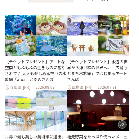
【チケットプレゼント】アートな
【チケットプレゼント】水辺の世
空間ともふもふの生きものに癒や
界から浮世絵の世界へ。「広島も
されて♪ 大人も楽しめる神戸の水
とまち水族館」ではじまるアート
族館「átoa」と周辺さんぽ
さんぽ
兵庫県
[PR]
2026.08.07
広島県
[PR]
2026.07.31
世界で最も美しい美術館に選出。
地元野菜をたっぷり使ったメニュ