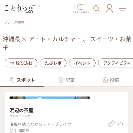
ガイド・マガジン
沖縄県
沖縄県
×
アート・カルチャー
、
スイーツ・お菓
子
絞り込む
たびレポ
イベント
アクティビティ
スポット
記事
投稿
浜辺の茶屋
ハマベノチャヤ
547
海風を感じながらティーブレイク
沖縄南部