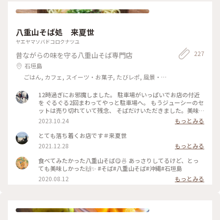
八重山そば処 来夏世
ヤエヤマソバドコロクナツユ
227
昔ながらの味を守る八重山そば専門店
石垣島
ごはん, カフェ, スイーツ・お菓子, たびレポ, 風景・
景色, 名所・旧跡
12時過ぎにお邪魔しました。 駐車場がいっぱいでお店の付近
を ぐるぐる2回まわってやっと駐車場へ。 もうジューシーのセ
ットは売り切れていて残念、 そばだけいただきました。美味
しかった！
2023.10.24
もっとみる
とても落ち着くお店です＃来夏世
2021.12.28
もっとみる
食べてみたかった八重山そば😋🍜 あっさりしてるけど、とっ
ても美味しかった🙌✨ #そば#八重山そば#沖縄#石垣島
2020.08.12
もっとみる