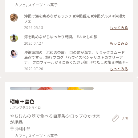
カフェ, スイーツ・お菓子
沖縄で海を眺めながらランチ #沖縄観光 #沖縄グルメ #沖縄カ
フェ
2026.05.13
もっとみる
海を眺めながらゆったり時間。 #わたしの旅
2020.07.27
もっとみる
沖縄南部の「浜辺の茶屋」 目の前が海で、リラックスムード
満点です☺️ . 旅行ブログ「ハワイスペシャリストのフリーア
ナ」 プロフィールからご覧ください🌺 . #わたしの旅 #沖縄 #
沖縄旅行 #沖縄本島 #沖縄南部 #カフェ #浜辺の茶屋 #海沿いカ
2020.07.26
もっとみる
フェ #海 #ビーチ
瑠庵＋島色
ルアンプラスシマイロ
やちむんの器で食べる自家製シロップのかき氷
370
が絶品
沖縄中部
カフェ, スイーツ・お菓子