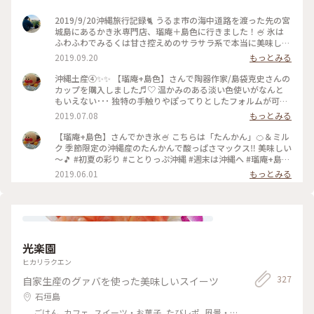
2019/9/20沖縄旅行記録🐈 うるま市の海中道路を渡った先の宮
城島にあるかき氷専門店、瑠庵＋島色に行きました！🍧 氷は
ふわふわでみるくは甘さ控えめのサラサラ系で本当に美味しか
った！😊 #沖縄 #かき氷 #海中道路 #宮城島 #瑠庵＋島色 #ゴー
2019.09.20
もっとみる
ラー隊
沖縄土産④✨✨ 【瑠庵+島色】さんで陶器作家/島袋克史さんの
カップを購入しました♬︎♡ 温かみのある淡い色使いがなんと
もいえない･･･ 独特の手触りやぽってりとしたフォルムが可愛
いんです💓💓 #夏旅2019 #ことりっぷ沖縄 #瑠庵+島色#島袋克
2019.07.08
もっとみる
史#沖縄土産#週末は沖縄へ
【瑠庵+島色】さんでかき氷🍧 こちらは「たんかん」🍊＆ミル
ク 季節限定の沖縄産のたんかんで酸っぱさマックス‼️ 美味しい
～🎵 #初夏の彩り #ことりっぷ沖縄 #週末は沖縄へ #瑠庵+島色
#宮城島 #憧れていたあのお店
2019.06.01
もっとみる
光楽園
ヒカリラクエン
327
自家生産のグァバを使った美味しいスイーツ
石垣島
ごはん, カフェ, スイーツ・お菓子, たびレポ, 風景・