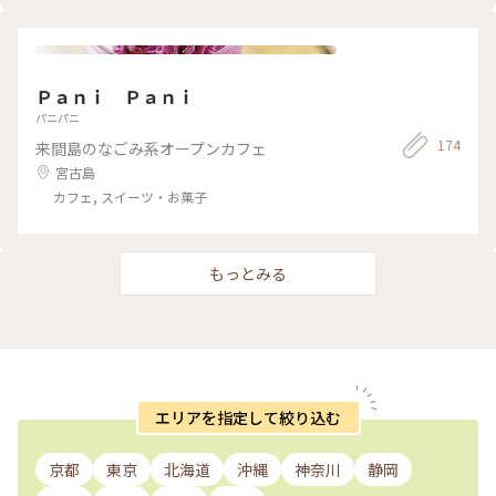
豊富でオススメです😎 #Kt_2018宮古島 #とぅんからや #カフ
ェ巡り #沖縄カフェ #海が見えるカフェ #島カフェ #沖縄料理 #
アイス #アイスクリーム #スムージー #ビール #地ビール #旅と
ビール #シギラリゾート #島旅 #離島 #宮古島 #ことりっぷ宮古
島 #沖縄 #沖縄旅行 #ことりっぷ沖縄
Ｐａｎｉ Ｐａｎｉ
パニパニ
174
来間島のなごみ系オープンカフェ
宮古島
カフェ, スイーツ・お菓子
もっとみる
エリアを指定して絞り込む
京都
東京
北海道
沖縄
神奈川
静岡