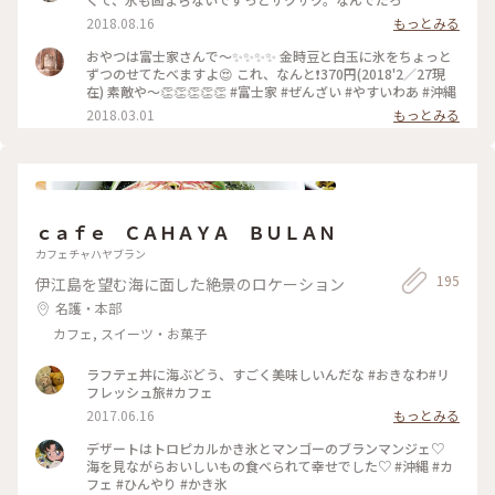
2018.08.16
もっとみる
おやつは富士家さんで～✨✨✨✨ 金時豆と白玉に氷をちょっと
ずつのせてたべますよ😍 これ、なんと❗370円(2018'2／27現
在) 素敵や～👏👏👏👏👏 #富士家 #ぜんざい #やすいわあ #沖縄
2018.03.01
もっとみる
ｃａｆｅ ＣＡＨＡＹＡ ＢＵＬＡＮ
カフェチャハヤブラン
195
伊江島を望む海に面した絶景のロケーション
名護・本部
カフェ, スイーツ・お菓子
ラフテェ丼に海ぶどう、すごく美味しいんだな #おきなわ#リ
フレッシュ旅#カフェ
2017.06.16
もっとみる
デザートはトロピカルかき氷とマンゴーのブランマンジェ♡
海を見ながらおいしいもの食べられて幸せでした♡ #沖縄 #カ
フェ #ひんやり #かき氷