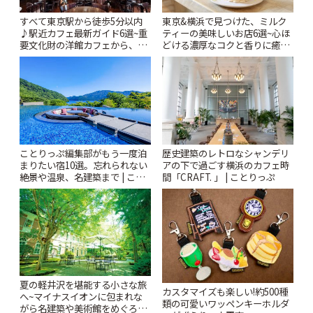
すべて東京駅から徒歩5分以内
東京&横浜で見つけた、ミルク
♪駅近カフェ最新ガイド6選~重
ティーの美味しいお店6選~心ほ
要文化財の洋館カフェから、改
どける濃厚なコクと香りに癒や
札すぐのレトロ喫茶まで~ | こと
されるティータイム~ | ことりっ
りっぷ
ぷ
ことりっぷ編集部がもう一度泊
歴史建築のレトロなシャンデリ
まりたい宿10選。忘れられない
アの下で過ごす横浜のカフェ時
絶景や温泉、名建築まで | こと
間「CRAFT. 」 | ことりっぷ
りっぷ
夏の軽井沢を堪能する小さな旅
カスタマイズも楽しい!約500種
へ~マイナスイオンに包まれな
類の可愛いワッペンキーホルダ
がら名建築や美術館をめぐろう