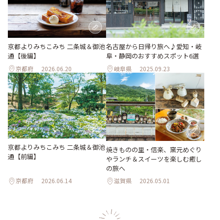
京都よりみちこみち 二条城＆御池
名古屋から日帰り旅へ♪愛知・岐
通【後編】
阜・静岡のおすすめスポット6選
京都府
2026.06.20
岐阜県
2025.09.23
京都よりみちこみち 二条城＆御池
焼きものの里・信楽、窯元めぐり
通【前編】
やランチ＆スイーツを楽しむ癒し
の旅へ
京都府
2026.06.14
滋賀県
2026.05.01