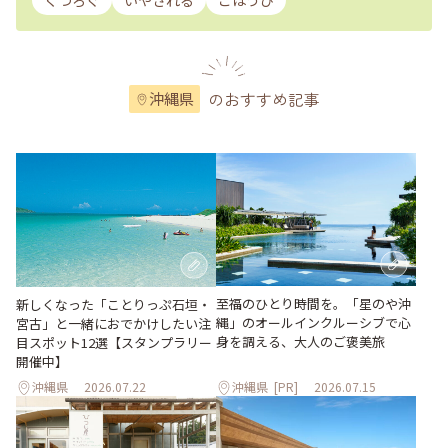
くつろぐ
いやされる
ごほうび
のおすすめ記事
沖縄県
至福のひとり時間を。「星のや沖
新しくなった「ことりっぷ石垣・
縄」のオールインクルーシブで心
宮古」と一緒におでかけしたい注
身を調える、大人のご褒美旅
目スポット12選【スタンプラリー
開催中】
沖縄県
2026.07.22
沖縄県
[PR]
2026.07.15