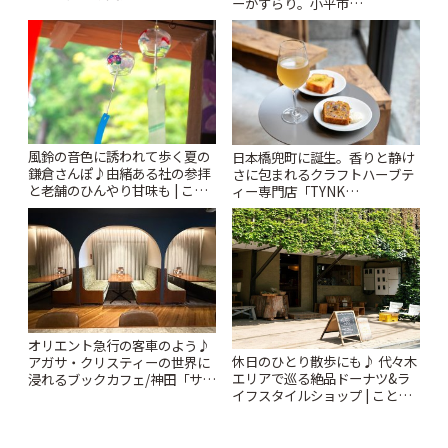
ーがずらり。小平市
~ | ことりっぷ
「Kimamaya T&K」 | ことりっ
ぷ
風鈴の音色に誘われて歩く夏の
日本橋兜町に誕生。香りと静け
鎌倉さんぽ♪由緒ある社の参拝
さに包まれるクラフトハーブテ
と老舗のひんやり甘味も | こと
ィー専門店「TYNK
りっぷ
Kabutocho」 | ことりっぷ
オリエント急行の客車のよう♪
休日のひとり散歩にも♪ 代々木
アガサ・クリスティーの世界に
エリアで巡る絶品ドーナツ&ラ
浸れるブックカフェ/神田「サロ
イフスタイルショップ | ことり
ンクリスティ」 | ことりっぷ
っぷ