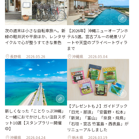
次の週末は小さな自転車旅へ。新
【2026年】沖縄ニューオープンホ
緑の軽井沢や平泉ほか、レンタサ
テル5選。宮古ブルーの絶景リゾ
イクルで心が整うすてきな景色
ートや天空のプライベートヴィラ
まで
長野県
2026.05.26
沖縄県
2026.05.04
【プレゼントも♪】ガイドブック
新しくなった「ことりっぷ沖縄」
「日光・那須」「安曇野・松本」
と一緒におでかけしたい注目スポ
「新潟」「富山」「奈良・飛鳥」
ット10選【スタンプラリー開催
「石垣・宮古 竹富島・西表島」が
中】
リニューアルしました
沖縄県
2026.04.24
栃木県
2026.03.19