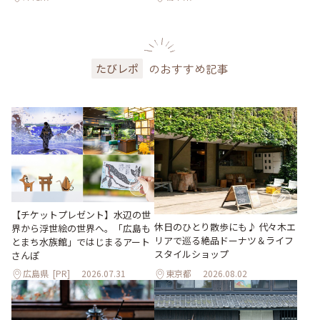
のおすすめ記事
たびレポ
【チケットプレゼント】水辺の世
休日のひとり散歩にも♪ 代々木エ
界から浮世絵の世界へ。「広島も
リアで巡る絶品ドーナツ＆ライフ
とまち水族館」ではじまるアート
スタイルショップ
さんぽ
広島県
[PR]
2026.07.31
東京都
2026.08.02