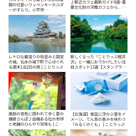
♪駅近カフェ最新ガイド6選~重
類の可愛いワッペンキーホルダ
要文化財の洋館カフェから、改
ーがずらり。小平市
札すぐのレトロ喫茶まで~ | こと
「Kimamaya T&K」 | ことりっ
りっぷ
ぷ
レトロな蔵造りの街並みと国宝
新しくなった「ことりっぷ軽井
の城。松本の城下町で心ほぐれ
沢」と一緒におでかけしたい注
る週末1泊2日の旅 | ことりっぷ
目スポット13選【スタンプラリ
ー開催中】 | ことりっぷ
風鈴の音色に誘われて歩く夏の
【北海道】青空に浮かぶ雲をイ
鎌倉さんぽ♪由緒ある社の参拝
メージ。てん菜の恵みを味わう
と老舗のひんやり甘味も | こと
「みるくのくも」 | ことりっぷ
りっぷ