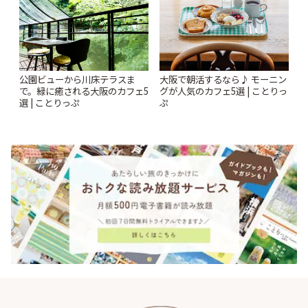
公園ビューから川床テラスま
大阪で朝活するなら♪ モーニン
で。緑に癒される大阪のカフェ5
グが人気のカフェ5選 | ことりっ
選 | ことりっぷ
ぷ