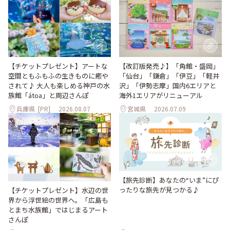
【改訂版発売♪】「角館・盛岡」
【チケットプレゼント】アートな
「仙台」「鎌倉」「伊豆」「軽井
空間ともふもふの生きものに癒や
沢」「伊勢志摩」国内6エリアと
されて♪ 大人も楽しめる神戸の水
海外1エリアがリニューアル
族館「átoa」と周辺さんぽ
兵庫県
[PR]
2026.08.07
宮城県
2026.07.09
【旅先診断】あなたの“いま”にぴ
ったりな旅先が見つかる♪
【チケットプレゼント】水辺の世
界から浮世絵の世界へ。「広島も
とまち水族館」ではじまるアート
さんぽ