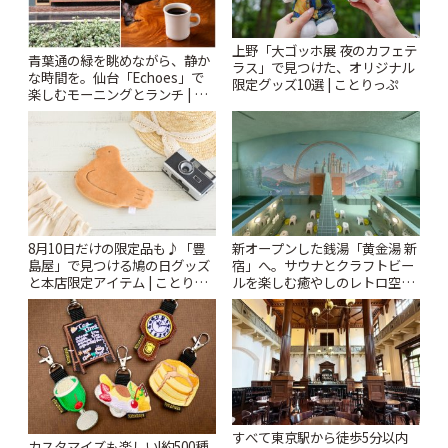
上野「大ゴッホ展 夜のカフェテ
青葉通の緑を眺めながら、静か
ラス」で見つけた、オリジナル
な時間を。仙台「Echoes」で
限定グッズ10選 | ことりっぷ
楽しむモーニングとランチ | こ
とりっぷ
8月10日だけの限定品も♪「豊
新オープンした銭湯「黄金湯 新
島屋」で見つける鳩の日グッズ
宿」へ。サウナとクラフトビー
と本店限定アイテム | ことりっ
ルを楽しむ癒やしのレトロ空間
ぷ
| ことりっぷ
すべて東京駅から徒歩5分以内
カスタマイズも楽しい!約500種