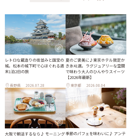
レトロな蔵造りの街並みと国宝の
夏のご褒美に♪東京ホテル限定か
城。松本の城下町で心ほぐれる週
き氷41選。ラグジュアリーな空間
末1泊2日の旅
で味わう大人のひんやりスイーツ
【2026年最新】
長野県
2026.07.28
東京都
2026.08.04
季節のパフェを味わいに♪ アンテ
大阪で朝活するなら♪ モーニング