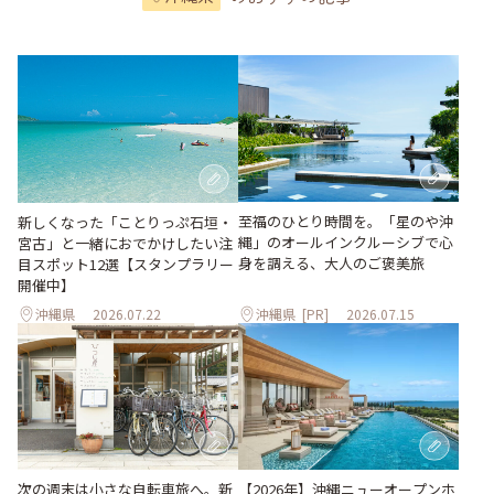
至福のひとり時間を。「星のや沖
新しくなった「ことりっぷ石垣・
縄」のオールインクルーシブで心
宮古」と一緒におでかけしたい注
身を調える、大人のご褒美旅
目スポット12選【スタンプラリー
開催中】
沖縄県
2026.07.22
沖縄県
[PR]
2026.07.15
次の週末は小さな自転車旅へ。新
【2026年】沖縄ニューオープンホ