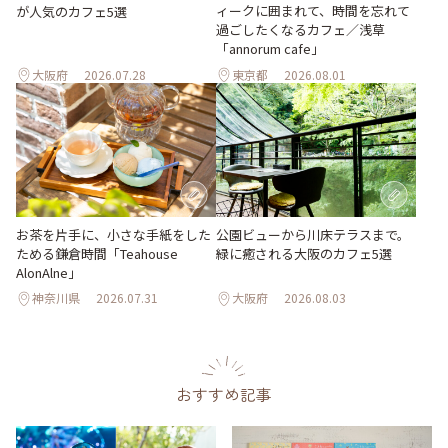
ィークに囲まれて、時間を忘れて
が人気のカフェ5選
過ごしたくなるカフェ／浅草
「annorum cafe」
大阪府
2026.07.28
東京都
2026.08.01
お茶を片手に、小さな手紙をした
公園ビューから川床テラスまで。
ためる鎌倉時間「Teahouse
緑に癒される大阪のカフェ5選
AlonAlne」
神奈川県
2026.07.31
大阪府
2026.08.03
おすすめ記事