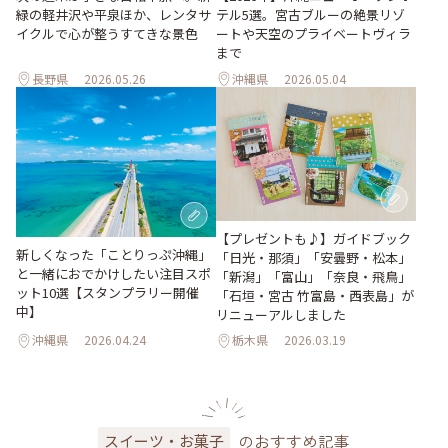
緑の軽井沢や平泉ほか、レンタサ
テル5選。宮古ブルーの絶景リゾ
イクルで心が整うすてきな景色
ートや天空のプライベートヴィラ
まで
長野県
2026.05.26
沖縄県
2026.05.04
【プレゼントも♪】ガイドブック
新しくなった「ことりっぷ沖縄」
「日光・那須」「安曇野・松本」
と一緒におでかけしたい注目スポ
「新潟」「富山」「奈良・飛鳥」
ット10選【スタンプラリー開催
「石垣・宮古 竹富島・西表島」が
中】
リニューアルしました
沖縄県
2026.04.24
栃木県
2026.03.19
のおすすめ記事
スイーツ・お菓子