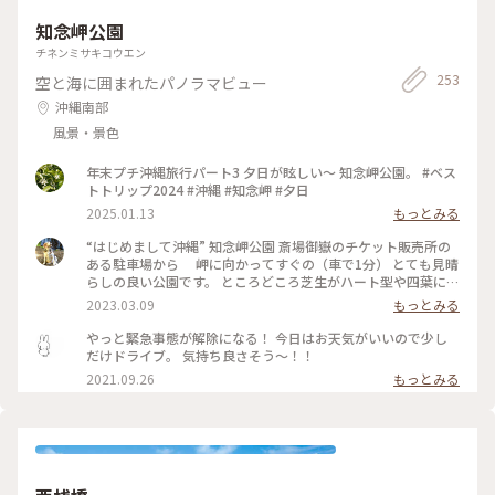
知念岬公園
チネンミサキコウエン
253
空と海に囲まれたパノラマビュー
沖縄南部
風景・景色
年末プチ沖縄旅行パート3 夕日が眩しい〜 知念岬公園。 #ベス
トトリップ2024 #沖縄 #知念岬 #夕日
2025.01.13
もっとみる
“はじめまして沖縄” 知念岬公園 斎場御嶽のチケット販売所の
ある駐車場から 岬に向かってすぐの（車で1分） とても見晴
らしの良い公園です。 ところどころ芝生がハート型や四葉にカ
ットされています💚🍀 お天気も良くきれいな海が印象的でし
2023.03.09
もっとみる
た🎶 #はじめまして沖縄 #沖縄 #Myことりっぷ #私のことりっ
ぷ旅 #知念岬公園#ハートの芝生#四葉の芝生#
やっと緊急事態が解除になる！ 今日はお天気がいいので少し
だけドライブ。 気持ち良さそう～！！
2021.09.26
もっとみる