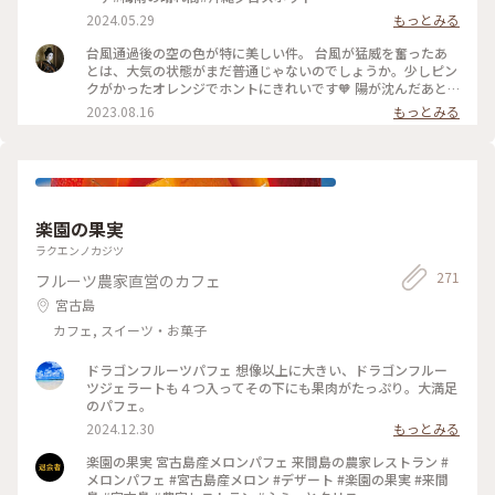
2024.05.29
もっとみる
台風通過後の空の色が特に美しい件。 台風が猛威を奮ったあ
とは、大気の状態がまだ普通じゃないのでしょうか。少しピン
クがかったオレンジでホントにきれいです🧡 陽が沈んだあと
の空や空気感を、沖縄の方言では『アコークロー』と言って、
2023.08.16
もっとみる
昔の人もこのひと時を楽しんだ事がわかります。 現在の沖縄の
日没は19:05頃。 それから19:30頃まではみんなアコークロー
を満喫しています🌇 #カメラ旅 #美しい町 #アラハビーチ #北
谷町 #アコークロー #トワイライト#沖縄
楽園の果実
ラクエンノカジツ
271
フルーツ農家直営のカフェ
宮古島
カフェ, スイーツ・お菓子
ドラゴンフルーツパフェ 想像以上に大きい、ドラゴンフルー
ツジェラートも４つ入ってその下にも果肉がたっぷり。大満足
のパフェ。
2024.12.30
もっとみる
楽園の果実 宮古島産メロンパフェ 来間島の農家レストラン #
メロンパフェ #宮古島産メロン #デザート #楽園の果実 #来間