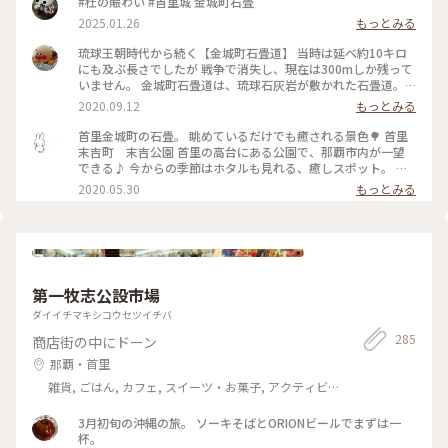
#杜の賑わい #首里城 金城町石畳
2025.01.26
もっとみる
琉球王朝時代から続く【金城町石畳道】 当時は延べ約10キロ
にも及ぶ長さでしたが 戦争で消失し、現在は300mしか残って
いません。 金城町石畳道は、琉球石灰岩が敷かれた石畳道。
敷石は その琉球石灰岩を大小組み合わせた｢乱れ敷き｣だそう。
2020.09.12
もっとみる
なるほど･･･石と石の間には隙間があり凸凹しています。歩き
やすい靴で行くといいですよ☺️ しかし、昔の人はこんな歩き
首里金城町の石畳。 眺めているだけでも癒される景色🌳 首里
にくい道を草履で歩いたなんて💦しかも急坂😵 夏の暑い日の
末吉町 末吉公園 首里の高台にある公園で、那覇市内が一望
散策はちょっと辛い！ 唯一、日陰のあるカジュマルの下でひ
できる♪ 今からの季節はホタルも見れる、癒しスポット。 木
と休み。 琉球王朝の歴史感じる散策スポットでした✨ ※一枚
陰に入れば涼しいので、お弁当持ってピクニックにもオススメ
2020.05.30
もっとみる
目｢石敢當｣は表札ではありませんよ。 ｢いしがんとう｣と読
です😊 #沖縄 #那覇 #首里 #首里金城町石畳
み、沖縄で古くから信じられている魔物マジムンを撃退、魔除
けの役割を果たす石碑のことです。 マジムンに股をくぐられた
ものは死んでしまうという迷信があります。 マジムンは直線に
しか進むことが出来ない魔物。 曲がることが出来ない為、T字
路やＹ字路にぶつかるとそのまま家にマジムンが入ってくるの
第一牧志公設市場
です。それを防ぐのが石敢當なのです。 #ことりっぷ沖縄 #首
里金城町石畳道 #夏は心臓破りの坂 #誰もいない #ここも行き
ダイイチマキシコウセツイチバ
たかったスポット #琉球石灰岩
285
商店街の中にドーン
那覇・首里
雑貨, ごはん, カフェ, スイーツ・お菓子, アクティビ
ティ・体験, 風景・景色, 名所・旧跡, ホテル・宿, おみや
げ
3月初旬の沖縄の旅。 ソーキそばとORIONビールでまずは一
杯。