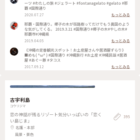
ーツ #わたしの旅 #ジェラート #fontanagelato #gelato #那
覇 #国際通り
2020.07.27
もっとみる
那覇・国際通り。椰子の木が街路樹ってだけでもう異国のよう
な気がしてくる。 2019.3.21 #国際通り#椰子の木#やしの木#
那覇市#沖縄県
2019.04.05
もっとみる
《沖縄の定番観光スポット！お土産屋さんや居酒屋ずらり》
■めも( ^ω^ ) #国際通り #沖縄旅行 #お土産 #沖縄民謡 #居酒
屋 #あぐー豚 #タコス
2017.09.12
もっとみる
古宇利島
コウリジマ
恋の神話が残るリゾート気分いっぱいの「恋く
395
い島じま」
名護・本部
風景・景色