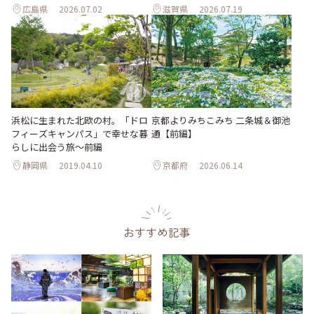
広島県
2026.07.02
滋賀県
2026.07.19
浜松に生まれた北欧の村。「ドロ
京都よりみちこみち 二条城＆御池
フィーズキャンパス」で幸せな暮
通【前編】
らしに出会う旅～前編
静岡県
2019.04.10
京都府
2026.06.14
おすすめ記事