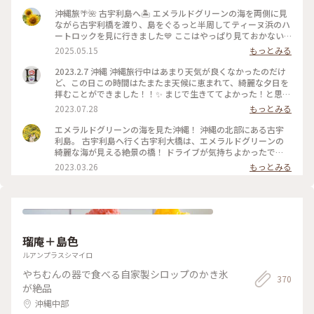
沖縄旅🌴🌺 古宇利島へ🏝️ エメラルドグリーンの海を両側に見
ながら古宇利橋を渡り、島をぐるっと半周してティーヌ浜のハ
ートロックを見に行きました💙 ここはやっぱり見ておかない
と💖 そのまま景色を見ながら島を一周し、古宇利島の駅ソラ
2025.05.15
もっとみる
ハシの中にある沖縄食堂 空橋さんでタコライスとミニ海ぶど
う丼を頂きました。 このブルーの器、かわいいなあ🩵 沖縄で
2023.2.7 沖縄 沖縄旅行中はあまり天気が良くなかったのだけ
こそ味わえるフレッシュなプチプチ海ぶどうも美味しかったで
ど、この日この時間はたまたま天候に恵まれて、綺麗な夕日を
す😋 #古宇利島 #古宇利大橋 #ティーヌ浜 #ハートロック #古
拝むことができました！！✨ まじで生きててよかった！と思え
宇利島の駅ソラハシ #沖縄食堂空橋 #タコライス #海ぶどう #
る景色でした。
2023.07.28
もっとみる
沖縄 #アートな景色
エメラルドグリーンの海を見た沖縄！ 沖縄の北部にある古宇
利島。 古宇利島へ行く古宇利大橋は、エメラルドグリーンの
綺麗な海が見える絶景の橋！ ドライブが気持ちよかったで
す！！✨️ ブルーシールのアイスも美味しかった🍨 #私のことり
2023.03.26
もっとみる
っぷ旅 #Myことりっぷ #沖縄 #古宇利大橋
瑠庵＋島色
ルアンプラスシマイロ
やちむんの器で食べる自家製シロップのかき氷
370
が絶品
沖縄中部