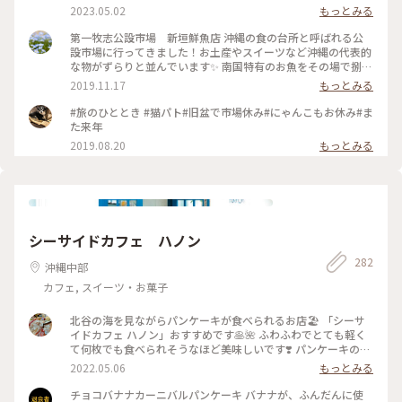
2023.05.02
もっとみる
第一牧志公設市場 新垣鮮魚店 沖縄の食の台所と呼ばれる公
設市場に行ってきました！お土産やスイーツなど沖縄の代表的
な物がずらりと並んでいます✨ 南国特有のお魚をその場で捌い
てもらい食べる事も出来るようですが、急いでいたので既にお
2019.11.17
もっとみる
造りになっていた物を頂きました。これで1000円！！もちろ
ん新鮮で美味しかったです☺️ #沖縄県 #第一牧志公設市場 #
#旅のひととき #猫パト#旧盆で市場休み#にゃんこもお休み#ま
新垣鮮魚店
た来年
2019.08.20
もっとみる
シーサイドカフェ ハノン
282
沖縄中部
カフェ, スイーツ・お菓子
北谷の海を見ながらパンケーキが食べられるお店🏖 「シーサ
イドカフェ ハノン」おすすめです🥞🌺 ふわふわでとても軽く
て何枚でも食べられそうなほど美味しいです❣️ パンケーキの甘
さも控えめ！生クリームも甘すぎなくて好みでした✨✨ #沖縄
2022.05.06
もっとみる
#沖縄カフェ
チョコバナナカーニバルパンケーキ バナナが、ふんだんに使