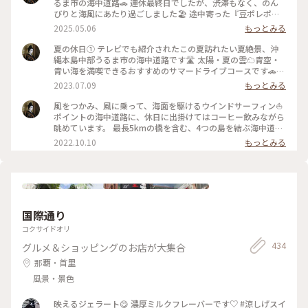
るま市の海中道路🚗 連休最終日でしたが、渋滞もなく、のん
びりと海風にあたり過ごしました🏖️ 途中寄った『豆ポレポ
レ』さんの、黒糖カフェオレを飲みながら、ウインドサーフィ
2025.05.06
もっとみる
ンを楽しんでいる人達を眺めていました♪ 明日から仕事です
ねー😭 みなさん頑張りましょう👍 ※1〜３枚目はカメラ、４
夏の休日① テレビでも紹介されたこの夏訪れたい夏絶景、沖
枚目のみiPhoneで撮影したものです。iPhoneで撮ると実際よ
縄本島中部うるま市の海中道路です🛣️ 太陽・夏の雲☁️青空・
りすごく青が暗めになるのがちょっと不満🧐 #海中道路#うる
青い海を満喫できるおすすめのサマードライブコースです🚗
ま市#沖縄ドライブ#豆ポレポレ#アートな景色
沖縄も連日32度以上の暑い中が続いています☀️ 日焼け止め・
2023.07.09
もっとみる
水分補給しながらですが、やっぱり太陽のエネルギーってすご
いですね❣️ #私のことりっぷ旅 #沖縄 #海中道路#うるま市
風をつかみ、風に乗って、海面を駆けるウインドサーフィン⛵️
ポイントの海中道路に、休日に出掛けてはコーヒー飲みながら
眺めています。 最長5kmの橋を含む、4つの島を結ぶ海中道路
は、爽快なドライブコース🚗 ウインドサーフィンの人気スポ
2022.10.10
もっとみる
ットでもあります。 あたりはすっかり秋の風で、眺める私は、
ホットコーヒー片手にでちょうど良い感じ☕️ 小一時間ほどぼー
っとしたら、帰りは近くの『うるまジェラート』さんでおやつ
🍨 今回のフレーバーは、近くの宮城島産の黄金芋（くがにい
も）にしました。味見用にスプーン🥄一杯分別のフレーバーと
おせんべいをおまけしてくれます😍 味見用は『島とうがら
国際通り
し』にしましたが、甘いの後にピリピリ大人の味！（3枚目）
スポーツ全く出来ない私。もはや眺めるのが趣味になりつつあ
コクサイドオリ
ります🏄‍♂️ #休日ドライブ #スポーツの日 #Myことりっぷ #海中
434
グルメ＆ショッピングのお店が大集合
道路#ウインドサーフィン#うるまジェラート#沖縄ジェラート
#うるま市
那覇・首里
風景・景色
映えるジェラート😋 濃厚ミルクフレーバーです♡ #涼しげスイ