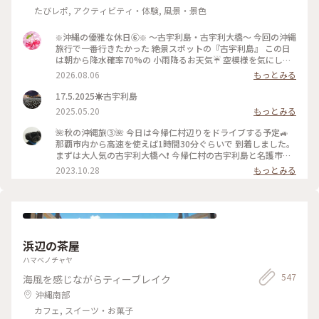
たびレポ, アクティビティ・体験, 風景・景色
❇️沖縄の優雅な休日⑥❇️ 〜古宇利島・古宇利大橋〜 今回の沖縄
旅行で一番行きたかった 絶景スポットの『古宇利島』 この日
は朝から降水確率70%の 小雨降るお天気☔ 空模様を気にしな
がら向かってると 『古宇利大橋』を渡る頃には ピーカンにな
2026.08.06
もっとみる
りました☀️ 綺麗なエメラルドグリーンの海を 見ることができ
て最高です✨ やっぱり私って晴れ女だわ(笑) #ひみつの絶景 #
17.5.2025☀️古宇利島
沖縄めぐり #古宇利島 #古宇利大橋 #エメラルドグリーンの海
2025.05.20
もっとみる
🌺秋の沖縄旅➂🌺 今日は今帰仁村辺りをドライブする予定🚙
那覇市内から高速を使えば1時間30分ぐらいで 到着しました。
まずは大人気の古宇利大橋へ❗ 今帰仁村の古宇利島と名護市の
屋我地島を結ぶ全長1,960mの橋。2005年2月8日に開通。 橋
2023.10.28
もっとみる
の両側には泣けてくるぐらいの美しい海✨ 橋の下に降りれるよ
うになっています☺️ #私のことりっぷ旅 #秋さんぽ #沖縄 #今
帰仁村 #古宇利大橋
浜辺の茶屋
ハマベノチャヤ
547
海風を感じながらティーブレイク
沖縄南部
カフェ, スイーツ・お菓子