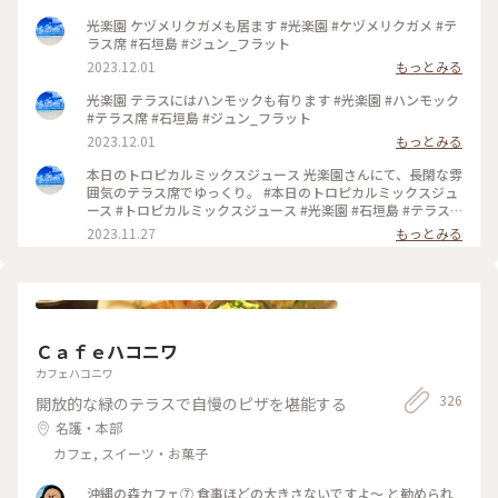
景色, 名所・旧跡
光楽園 ケヅメリクガメも居ます #光楽園 #ケヅメリクガメ #テ
ラス席 #石垣島 #ジュン_フラット
2023.12.01
もっとみる
光楽園 テラスにはハンモックも有ります #光楽園 #ハンモック
#テラス席 #石垣島 #ジュン_フラット
2023.12.01
もっとみる
本日のトロピカルミックスジュース 光楽園さんにて、長閑な雰
囲気のテラス席でゆっくり。 #本日のトロピカルミックスジュ
ース #トロピカルミックスジュース #光楽園 #石垣島 #テラス
席 #ジュン_フラット
2023.11.27
もっとみる
Ｃａｆｅハコニワ
カフェハコニワ
326
開放的な緑のテラスで自慢のピザを堪能する
名護・本部
カフェ, スイーツ・お菓子
沖縄の森カフェ⑦ 食事ほどの大きさないですよ～ と勧められ