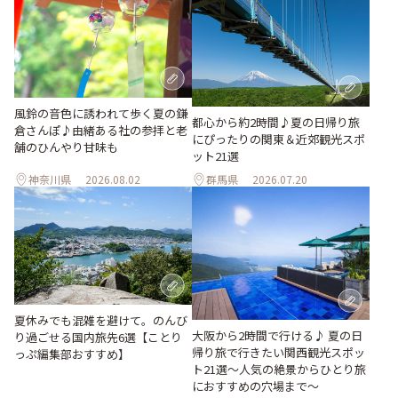
風鈴の音色に誘われて歩く夏の鎌
都心から約2時間♪夏の日帰り旅
倉さんぽ♪由緒ある社の参拝と老
にぴったりの関東＆近郊観光スポ
舗のひんやり甘味も
ット21選
神奈川県
2026.08.02
群馬県
2026.07.20
夏休みでも混雑を避けて。のんび
大阪から2時間で行ける♪ 夏の日
り過ごせる国内旅先6選【ことり
帰り旅で行きたい関西観光スポッ
っぷ編集部おすすめ】
ト21選～人気の絶景からひとり旅
におすすめの穴場まで～