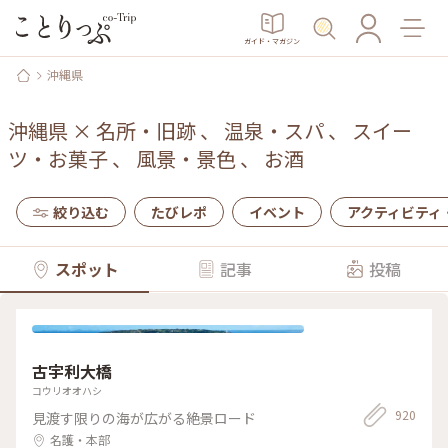
ガイド・マガジン
沖縄県
沖縄県
×
名所・旧跡
、
温泉・スパ
、
スイー
ツ・お菓子
、
風景・景色
、
お酒
絞り込む
たびレポ
イベント
アクティビティ
スポット
記事
投稿
古宇利大橋
コウリオオハシ
920
見渡す限りの海が広がる絶景ロード
名護・本部