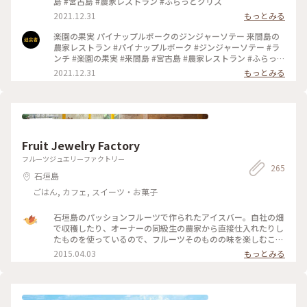
島 #宮古島 #農家レストラン #ふらっとクリス
2021.12.31
もっとみる
楽園の果実 パイナップルポークのジンジャーソテー 来間島の
農家レストラン #パイナップルポーク #ジンジャーソテー #ラ
ンチ #楽園の果実 #来間島 #宮古島 #農家レストラン #ふらっと
クリス
2021.12.31
もっとみる
Fruit Jewelry Factory
フルーツジュエリーファクトリー
265
石垣島
ごはん, カフェ, スイーツ・お菓子
石垣島のパッションフルーツで作られたアイスバー。自社の畑
で収穫したり、オーナーの同級生の農家から直接仕入れたりし
たものを使っているので、フルーツそのものの味を楽しむこと
ができます。 #石垣島 #フルーツ
2015.04.03
もっとみる