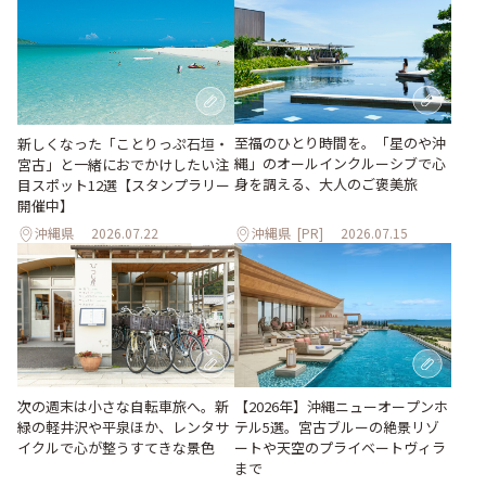
至福のひとり時間を。「星のや沖
新しくなった「ことりっぷ石垣・
縄」のオールインクルーシブで心
宮古」と一緒におでかけしたい注
身を調える、大人のご褒美旅
目スポット12選【スタンプラリー
開催中】
沖縄県
2026.07.22
沖縄県
[PR]
2026.07.15
次の週末は小さな自転車旅へ。新
【2026年】沖縄ニューオープンホ
緑の軽井沢や平泉ほか、レンタサ
テル5選。宮古ブルーの絶景リゾ
イクルで心が整うすてきな景色
ートや天空のプライベートヴィラ
まで