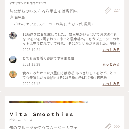
ヤエヤマソバドコロクナツユ
227
昔ながらの味を守る八重山そば専門店
石垣島
ごはん, カフェ, スイーツ・お菓子, たびレポ, 風景・
景色, 名所・旧跡
12時過ぎにお邪魔しました。 駐車場がいっぱいでお店の付近
を ぐるぐる2回まわってやっと駐車場へ。 もうジューシーのセ
ットは売り切れていて残念、 そばだけいただきました。美味
しかった！
2023.10.24
もっとみる
とても落ち着くお店です＃来夏世
2021.12.28
もっとみる
食べてみたかった八重山そば😋🍜 あっさりしてるけど、とっ
ても美味しかった🙌✨ #そば#八重山そば#沖縄#石垣島
2020.08.12
もっとみる
Ｖｉｔａ Ｓｍｏｏｔｈｉｅｓ
ビタスムージーズ
222
旬のフルーツを使うスムージーカフェ