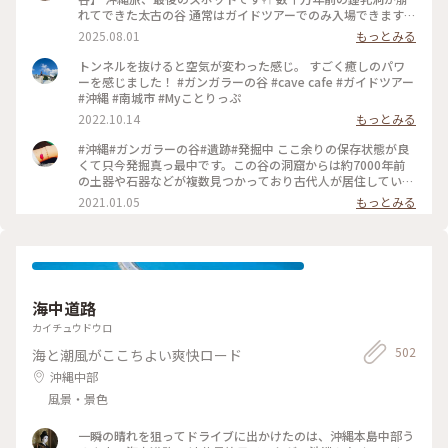
れてできた太古の谷 通常はガイドツアーでのみ入場できます *
ツアーの出発地点であるケイブカフェ ツアー前のドリンク休
2025.08.01
もっとみる
憩スポット 今回は夜に開催されたコンサートが目的で訪れた
ので、カフェでの休憩はできませんでした * 鍾乳洞内には光が
トンネルを抜けると空気が変わった感じ。 すごく癒しのパワ
差し込み 上からはポタポタと水滴が垂れてきて 自然を肌で感
ーを感じました！ #ガンガラーの谷 #cave cafe #ガイドツアー
じることができる場所です もう一度、ツアーでしっかり見て
#沖縄 #南城市 #Myことりっぷ
まわりたいな😌 #アートな景色 #沖縄県 #南城市 #ガンガラー
2022.10.14
もっとみる
の谷 #ケイブカフェ #島旅 #夏 #鍾乳洞
#沖縄#ガンガラーの谷#遺跡#発掘中 ここ余りの保存状態が良
くて只今発掘真っ最中です。この谷の洞窟からは約7000年前
の土器や石器などが複数見つかっており古代人が居住していた
とか。分かりますか？お墓の後の地層が5cm位しか土が無いん
2021.01.05
もっとみる
です❕最後の写真の奥の森からカンガルーの谷まで古代人は生
活域としていたとされています。まだまだ発掘途中なのでこれ
からも楽しめます🎵私はまた絶対に行きたい場所です。
海中道路
カイチュウドウロ
502
海と潮風がここちよい爽快ロード
沖縄中部
風景・景色
一瞬の晴れを狙ってドライブに出かけたのは、沖縄本島中部う