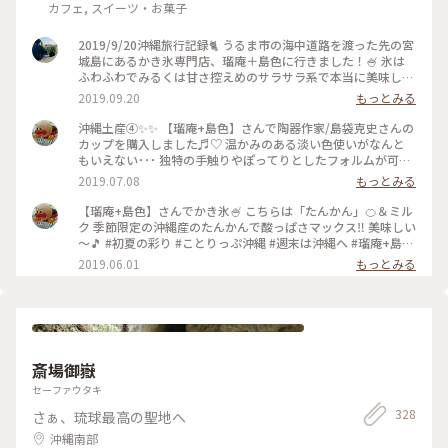
カフェ, スイーツ・お菓子
2019/9/20沖縄旅行記録🐈 うるま市の海中道路を渡った先の宮
城島にあるかき氷専門店、瑠庵＋島色に行きました！🍧 氷は
ふわふわでみるくは甘さ控えめのサラサラ系で本当に美味しか
った！😊 #沖縄 #かき氷 #海中道路 #宮城島 #瑠庵＋島色 #ゴー
2019.09.20
もっとみる
ラー隊
沖縄土産④✨✨ 【瑠庵+島色】さんで陶器作家/島袋克史さんの
カップを購入しました♬︎♡ 温かみのある淡い色使いがなんと
もいえない･･･ 独特の手触りやぽってりとしたフォルムが可愛
いんです💓💓 #夏旅2019 #ことりっぷ沖縄 #瑠庵+島色#島袋克
2019.07.08
もっとみる
史#沖縄土産#週末は沖縄へ
【瑠庵+島色】さんでかき氷🍧 こちらは「たんかん」🍊＆ミル
ク 季節限定の沖縄産のたんかんで酸っぱさマックス‼️ 美味しい
～🎵 #初夏の彩り #ことりっぷ沖縄 #週末は沖縄へ #瑠庵+島色
#宮城島 #憧れていたあのお店
2019.06.01
もっとみる
斎場御嶽
セーファウタキ
328
さぁ、琉球最高の聖地へ
沖縄南部