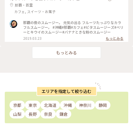
那覇・首里
カフェ, スイーツ・お菓子
那覇の夜のスムージー。 元気の出る フルーツたっぷりなカラ
フルスムージー。 #沖縄#那覇#カフェ#ビタスムージーズ#ベリ
ーとキウイのスムージー#バナナときな粉のスムージー
2019.03.23
もっとみる
もっとみる
エリアを指定して絞り込む
京都
東京
北海道
沖縄
神奈川
静岡
山梨
長野
奈良
鎌倉