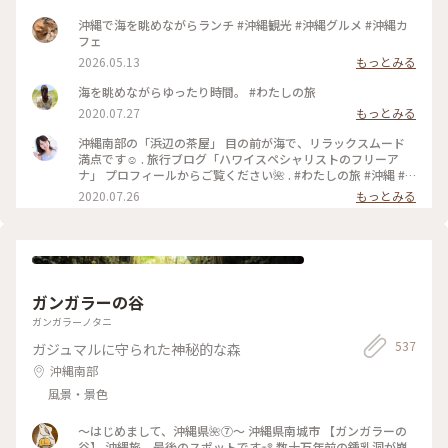
沖縄で海を眺めながらランチ #沖縄観光 #沖縄グルメ #沖縄カ
フェ
2026.05.13
もっとみる
海を眺めながらゆったり時間。 #わたしの旅
2020.07.27
もっとみる
沖縄南部の「浜辺の茶屋」 目の前が海で、リラックスムード
満点です☺️ . 旅行ブログ「ハワイスペシャリストのフリーア
ナ」 プロフィールからご覧ください🌺 . #わたしの旅 #沖縄 #
沖縄旅行 #沖縄本島 #沖縄南部 #カフェ #浜辺の茶屋 #海沿いカ
2020.07.26
もっとみる
フェ #海 #ビーチ
ガンガラーの谷
ガンガラーノタニ
537
ガジュマルに守られた神秘的な森
沖縄南部
風景・景色
～はじめまして、沖縄県🌺⑦～ 沖縄県南城市 【ガンガラーの
谷】 沖縄旅、最後のスポットです‪‪𖥧𖤣 数十万年前の鍾乳洞が崩