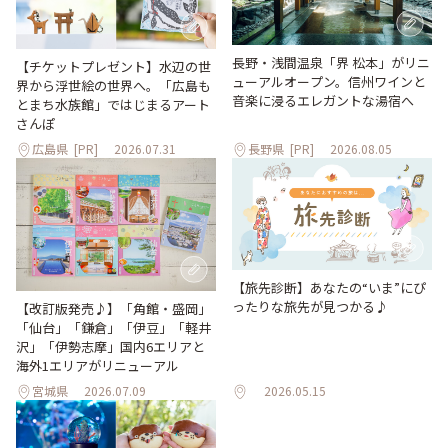
長野・浅間温泉「界 松本」がリニ
【チケットプレゼント】水辺の世
ューアルオープン。信州ワインと
界から浮世絵の世界へ。「広島も
音楽に浸るエレガントな湯宿へ
とまち水族館」ではじまるアート
さんぽ
広島県
[PR]
2026.07.31
長野県
[PR]
2026.08.05
【旅先診断】あなたの“いま”にぴ
ったりな旅先が見つかる♪
【改訂版発売♪】「角館・盛岡」
「仙台」「鎌倉」「伊豆」「軽井
沢」「伊勢志摩」国内6エリアと
海外1エリアがリニューアル
宮城県
2026.07.09
2026.05.15