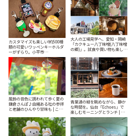
大人の工場見学へ、愛知・岡崎
カスタマイズも楽しい!約500種
「カクキュー八丁味噌(八丁味噌
類の可愛いワッペンキーホルダ
の郷)」。試食や買い物も楽しみ
ーがずらり。小平市
♪ | ことりっぷ
「Kimamaya T&K」 | ことりっ
ぷ
風鈴の音色に誘われて歩く夏の
青葉通の緑を眺めながら、静か
鎌倉さんぽ♪由緒ある社の参拝
な時間を。仙台「Echoes」で
と老舗のひんやり甘味も | こと
楽しむモーニングとランチ | こ
りっぷ
とりっぷ