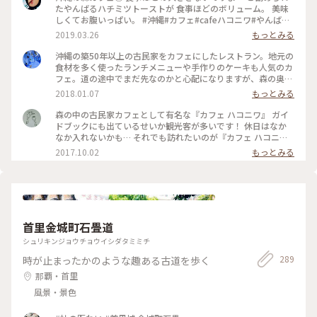
たやんばるハチミツトーストが 食事ほどのボリューム。 美味
しくてお腹いっぱい。 #沖縄#カフェ#cafeハコニワ#やんばる
ハチミツトースト#森カフェ
2019.03.26
もっとみる
沖縄の築50年以上の古民家をカフェにしたレストラン。地元の
食材を多く使ったランチメニューや手作りのケーキも人気のカ
フェ。道の途中でまだ先なのかと心配になりますが、森の奥に
ある素敵な古民家カフェでした。 #古民家カフェ #森の奥 #地
2018.01.07
もっとみる
元食材 #落ち着いた雰囲気でゆったりできる
森の中の古民家カフェとして有名な『カフェ ハコニワ』 ガイ
ドブックにも出ているせいか観光客が多いです！ 休日はなか
なか入れないかも… それでも訪れたいのが『カフェ ハコニ
ワ』 どこをとっても絵になります！ ランチは地元野菜を使っ
2017.10.02
もっとみる
た体に優しいものばかり… 写真はランチ後のコーヒータイム～
素敵なやちむんの器にほっこりします！ 空気のきれいな森に
囲まれたカフェに何度も癒されたくなります✨ #沖縄カフェ #
ハコニワ #本部 #古民家カフェ
首里金城町石畳道
シュリキンジョウチョウイシダタミミチ
289
時が止まったかのような趣ある古道を歩く
那覇・首里
風景・景色