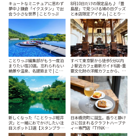
キュートなミニチュアに思わず
8月10日だけの限定品も♪「豊
夢中♪鎌倉「イクスタン」で出
島屋」で見つける鳩の日グッズ
会う小さな世界 | ことりっぷ
と本店限定アイテム | ことりっ
ぷ
ことりっぷ編集部がもう一度泊
すべて東京駅から徒歩5分以内
まりたい宿10選。忘れられない
♪駅近カフェ最新ガイド6選~重
絶景や温泉、名建築まで | こと
要文化財の洋館カフェから、改
りっぷ
札すぐのレトロ喫茶まで~ | こと
りっぷ
新しくなった「ことりっぷ軽井
日本橋兜町に誕生。香りと静け
沢」と一緒におでかけしたい注
さに包まれるクラフトハーブテ
目スポット13選【スタンプラリ
ィー専門店「TYNK
ー開催中】 | ことりっぷ
Kabutocho」 | ことりっぷ