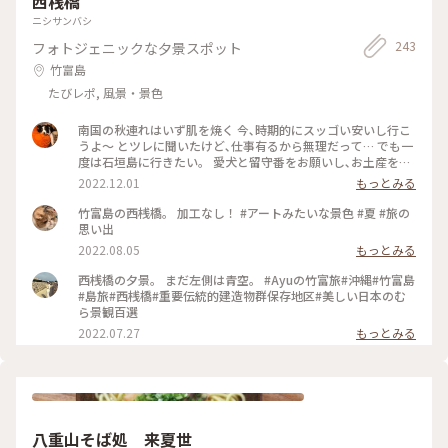
西桟橋
ニシサンバシ
243
フォトジェニックな夕景スポット
竹富島
たびレポ, 風景・景色
南国の秋連れはいず肌を焼く 今､時期的にスッゴい安いし行こ
うよ〜 とツレに聞いたけど､仕事有るから無理だって… でも一
度は石垣島に行きたい。 愛犬と留守番をお願いし､お土産を期
待してねーと😆。 ２泊３日旅、石垣島では🛵レンタルで周
2022.12.01
もっとみる
り、 メインは西表島カヌー🛶マングローブ近くまで漕ぎ漕ぎ
😅 ガイドさんからの説明と同時にミサゴ🦅が急降下🐟獲って
竹富島の西桟橋。 加工なし！ #アートみたいな景色 #夏 #旅の
ビックリ😃 昼から⛴竹富島へ、牛車🐂牛さん疲れていたら
思い出
しく休み休み😊 日差しはまだまだ暑い、😎 日焼け止め塗って
2022.08.05
もっとみる
いた顔も焼けて来ました。 テロテロと歩いて🚶‍♀️西桟橋の写
真は上出来😆 他は時間無く回れません。 そうだ、次回に残し
西桟橋の夕景。 まだ左側は青空。 #Ayuの竹富旅#沖縄#竹富島
ておこう！うんうん😆 喉が渇き、おばぁの店へ…小銭を探す
#島旅#西桟橋#重要伝統的建造物群保存地区#美しい日本のむ
けど出てこない💦 「ゴメンなさい」とお札を渡すと戻ってく
ら景観百選
るお釣りが多い？ あばぁ「いいよ〜オマケさぁ😊」って、こ
2022.07.27
もっとみる
の旅で一番嬉しかったかも😆 空港でお土産買い、ツレの好
物ロイズのチップス買って スタバでやっとバカンス感演出🌴
🌴🌴 次はツレも一緒で楽しさ2倍確定！ そんな旅でしたとお話
ししよう😊 #Myことりっぷ #ヒーリング旅 #竹富島 #西表島 #
石垣島
八重山そば処 来夏世