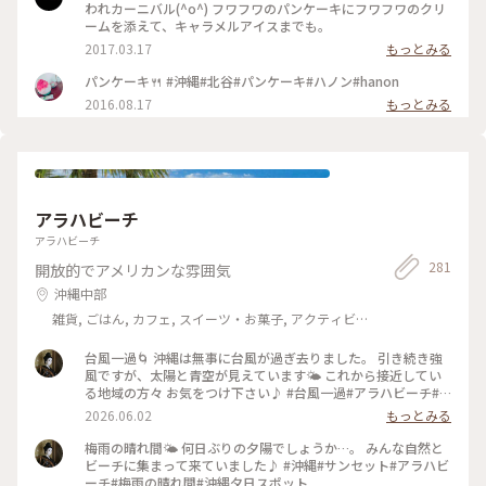
われカーニバル(^o^) フワフワのパンケーキにフワフワのクリ
ームを添えて、キャラメルアイスまでも。
2017.03.17
もっとみる
パンケーキ🍴 #沖縄#北谷#パンケーキ#ハノン#hanon
2016.08.17
もっとみる
アラハビーチ
アラハビーチ
281
開放的でアメリカンな雰囲気
沖縄中部
雑貨, ごはん, カフェ, スイーツ・お菓子, アクティビ
ティ・体験, 風景・景色, 名所・旧跡, ホテル・宿, おみや
げ
台風一過🌀 沖縄は無事に台風が過ぎ去りました。 引き続き強
風ですが、太陽と青空が見えています🌤️ これから接近してい
る地域の方々 お気をつけ下さい♪ #台風一過#アラハビーチ#
北谷町
2026.06.02
もっとみる
梅雨の晴れ間🌤️ 何日ぶりの夕陽でしょうか…。 みんな自然と
ビーチに集まって来ていました♪ #沖縄#サンセット#アラハビ
ーチ#梅雨の晴れ間#沖縄夕日スポット