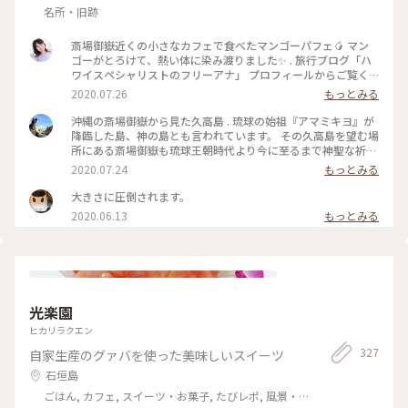
名所・旧跡
斎場御嶽近くの小さなカフェで食べたマンゴーパフェ🥭 マン
ゴーがとろけて、熱い体に染み渡りました✨ . 旅行ブログ「ハ
ワイスペシャリストのフリーアナ」 プロフィールからご覧く
ださい🌺 . #わたしの旅 #涼しげスイーツ #マンゴー #沖縄 #沖
2020.07.26
もっとみる
縄旅行 #沖縄本島 #マンゴーソフト #マンゴーソフトクリーム
#マンゴーパフェ #斎場御嶽 #パワースポット
沖縄の斎場御嶽から見た久高島 . 琉球の始祖『アマミキヨ』が
降臨した島、神の島とも言われています。 その久高島を望む場
所にある斎場御嶽も琉球王朝時代より今に至るまで神聖な祈り
の場とされている場所です。 今はパワースポットとして有名に
2020.07.24
もっとみる
なり観光客も増えましたが、沖縄の方にとってはとても神聖な
場所ですので、マナーを守って訪れなきゃいけない場所です。
大きさに圧倒されます。
かなり歩く場所ですのでスニーカーがオススメです。入場券は
2020.06.13
もっとみる
麓の道の駅で購入することができます。 . 最近はなかなかお出
かけできず、ことりっぷもしばらく開けていませんでした
が、、、 またおでかけできる日を楽しみに、思い出を振り返
ってみようかなと。 まずは大好きな沖縄から。 何回行ったか
はもう覚えていないけど、この青い空と青い海とやんばるの森
の緑を見ると、いつも元気をもらえます。 早く元どおりの生活
光楽園
に戻れますように… #わたしの旅 #旅の思い出 #ことりっぷ沖
縄 #斎場御嶽
ヒカリラクエン
327
自家生産のグァバを使った美味しいスイーツ
石垣島
ごはん, カフェ, スイーツ・お菓子, たびレポ, 風景・