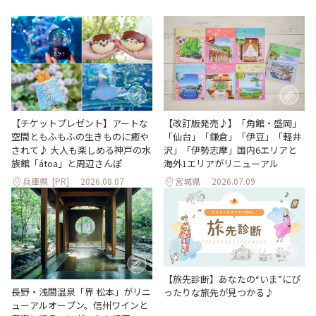
【改訂版発売♪】「角館・盛岡」
【チケットプレゼント】アートな
「仙台」「鎌倉」「伊豆」「軽井
空間ともふもふの生きものに癒や
沢」「伊勢志摩」国内6エリアと
されて♪ 大人も楽しめる神戸の水
海外1エリアがリニューアル
族館「átoa」と周辺さんぽ
兵庫県
[PR]
2026.08.07
宮城県
2026.07.09
【旅先診断】あなたの“いま”にぴ
長野・浅間温泉「界 松本」がリニ
ったりな旅先が見つかる♪
ューアルオープン。信州ワインと