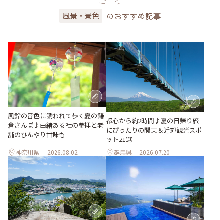
のおすすめ記事
風景・景色
風鈴の音色に誘われて歩く夏の鎌
都心から約2時間♪夏の日帰り旅
倉さんぽ♪由緒ある社の参拝と老
にぴったりの関東＆近郊観光スポ
舗のひんやり甘味も
ット21選
神奈川県
2026.08.02
群馬県
2026.07.20