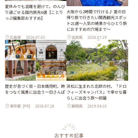
夏休みでも混雑を避けて。のんび
大阪から2時間で行ける♪ 夏の日
り過ごせる国内旅先6選【ことり
帰り旅で行きたい関西観光スポッ
っぷ編集部おすすめ】
ト21選～人気の絶景からひとり旅
におすすめの穴場まで～
広島県
2026.07.02
滋賀県
2026.07.19
歴史が息づく街・日本橋兜町。時
浜松に生まれた北欧の村。「ドロ
をつなぐ風景に出会う一日さんぽ
フィーズキャンパス」で幸せな暮
らしに出会う旅～前編
東京都
[PR]
2026.07.28
静岡県
2019.04.10
おすすめ記事