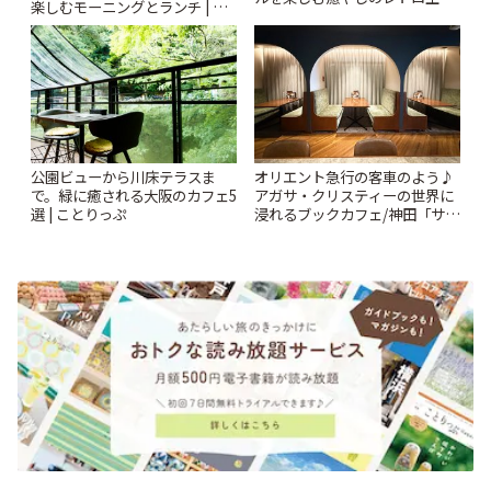
楽しむモーニングとランチ | こ
| ことりっぷ
とりっぷ
公園ビューから川床テラスま
オリエント急行の客車のよう♪
で。緑に癒される大阪のカフェ5
アガサ・クリスティーの世界に
選 | ことりっぷ
浸れるブックカフェ/神田「サロ
ンクリスティ」 | ことりっぷ