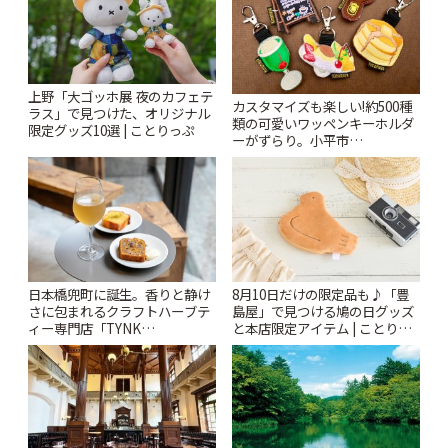
上野「大ゴッホ展 夜のカフェテ
カスタマイズも楽しい!約500種
ラス」で見つけた、オリジナル
類の可愛いワッペンキーホルダ
限定グッズ10選 | ことりっぷ
ーがずらり。小平市
「Kimamaya T&K」 | ことりっ
ぷ
日本橋兜町に誕生。香りと静け
8月10日だけの限定品も♪「豊
さに包まれるクラフトハーブテ
島屋」で見つける鳩の日グッズ
ィー専門店「TYNK
と本店限定アイテム | ことりっ
Kabutocho」 | ことりっぷ
ぷ