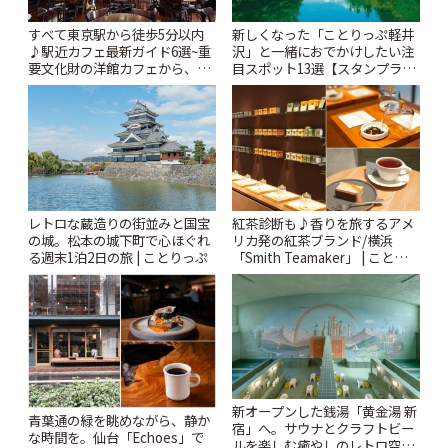
すべて東京駅から徒歩5分以内
新しくなった「ことりっぷ軽井
♪駅近カフェ最新ガイド6選~重
沢」と一緒におでかけしたい注
要文化財の洋館カフェから、改
目スポット13選【スタンプラリ
札すぐのレトロ喫茶まで~ | こと
ー開催中】 | ことりっぷ
りっぷ
レトロな蔵造りの街並みと国宝
紅茶診断も♪香りを旅するアメ
の城。松本の城下町で心ほぐれ
リカ発の紅茶ブランド/横浜
る週末1泊2日の旅 | ことりっぷ
「Smith Teamaker」 | ことりっ
ぷ
新オープンした銭湯「黄金湯 新
青葉通の緑を眺めながら、静か
宿」へ。サウナとクラフトビー
な時間を。仙台「Echoes」で
ルを楽しむ癒やしのレトロ空間