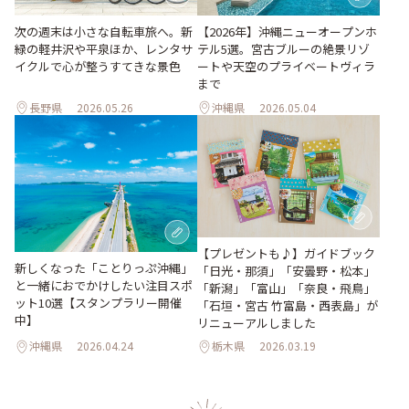
次の週末は小さな自転車旅へ。新
【2026年】沖縄ニューオープンホ
緑の軽井沢や平泉ほか、レンタサ
テル5選。宮古ブルーの絶景リゾ
イクルで心が整うすてきな景色
ートや天空のプライベートヴィラ
まで
長野県
2026.05.26
沖縄県
2026.05.04
【プレゼントも♪】ガイドブック
新しくなった「ことりっぷ沖縄」
「日光・那須」「安曇野・松本」
と一緒におでかけしたい注目スポ
「新潟」「富山」「奈良・飛鳥」
ット10選【スタンプラリー開催
「石垣・宮古 竹富島・西表島」が
中】
リニューアルしました
沖縄県
2026.04.24
栃木県
2026.03.19