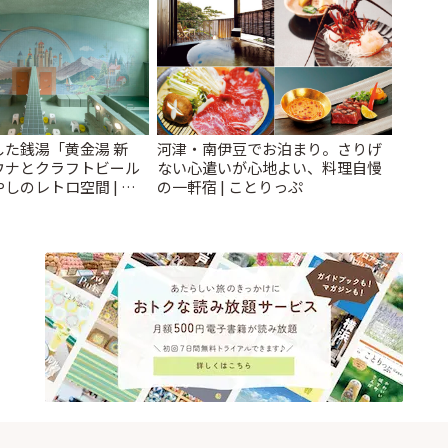
た銭湯「黄金湯 新
河津・南伊豆でお泊まり。さりげ
ウナとクラフトビール
ない心遣いが心地よい、料理自慢
しのレトロ空間 | こ
の一軒宿 | ことりっぷ