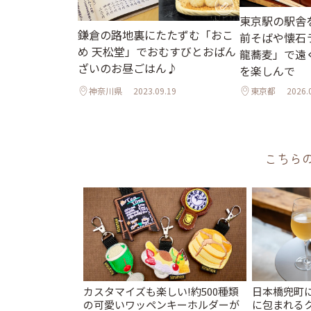
東京駅の駅舎
鎌倉の路地裏にたたずむ「おこ
前そばや懐石
め 天松堂」でおむすびとおばん
龍蕎麦」で遠
ざいのお昼ごはん♪
を楽しんで
神奈川県
2023.09.19
東京都
2026.
こちら
カスタマイズも楽しい!約500種類
日本橋兜町
の可愛いワッペンキーホルダーが
に包まれる