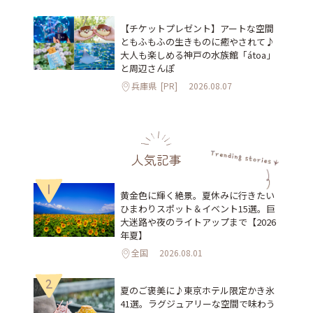
【チケットプレゼント】アートな空間
ともふもふの生きものに癒やされて♪
大人も楽しめる神戸の水族館「átoa」
と周辺さんぽ
兵庫県
[PR]
2026.08.07
人気記事
1
黄金色に輝く絶景。夏休みに行きたい
ひまわりスポット＆イベント15選。巨
大迷路や夜のライトアップまで【2026
年夏】
全国
2026.08.01
2
夏のご褒美に♪東京ホテル限定かき氷
41選。ラグジュアリーな空間で味わう