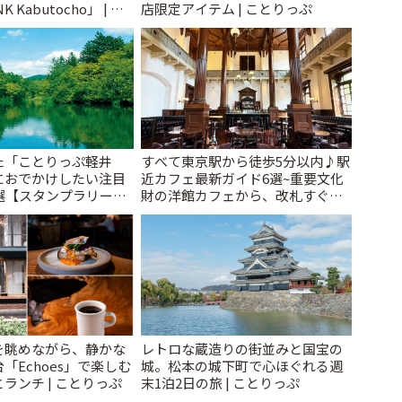
 Kabutocho」 | こ
店限定アイテム | ことりっぷ
た「ことりっぷ軽井
すべて東京駅から徒歩5分以内♪駅
におでかけしたい注目
近カフェ最新ガイド6選~重要文化
選【スタンプラリー開
財の洋館カフェから、改札すぐの
とりっぷ
レトロ喫茶まで~ | ことりっぷ
を眺めながら、静かな
レトロな蔵造りの街並みと国宝の
「Echoes」で楽しむ
城。松本の城下町で心ほぐれる週
ランチ | ことりっぷ
末1泊2日の旅 | ことりっぷ