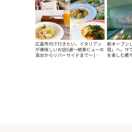
広島市内で行きたい、イタリアン
新オープンし
が美味しいお店5選〜絶景ビューの
宿」へ。サ
高台からリバーサイドまで〜 | こ
を楽しむ癒や
とりっぷ
とりっぷ