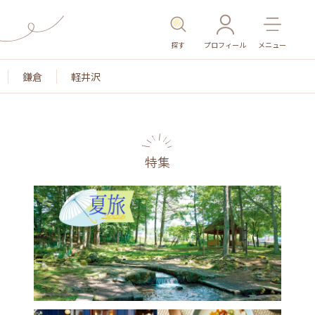
探す
プロフィール
メニュー
鎌倉
軽井沢
特集
名所・旧跡
温泉・スパ
その他施設
ごはん
カ