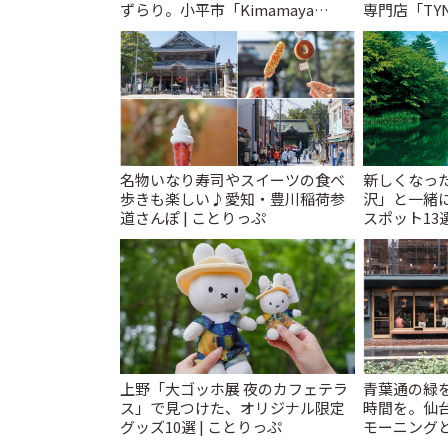
ずらり。小平市「Kimamaya
専門店「TYNK
T&K」 | ことりっぷ
とりっぷ
名物いなり寿司やスイーツの食べ
新しくなっ
歩きも楽しい♪愛知・豊川稲荷参
沢」と一緒
道さんぽ | ことりっぷ
スポット13
催中】 | こ
上野「大ゴッホ展 夜のカフェテラ
青葉通の緑
ス」で見つけた、オリジナル限定
時間を。仙台
グッズ10選 | ことりっぷ
モーニングと