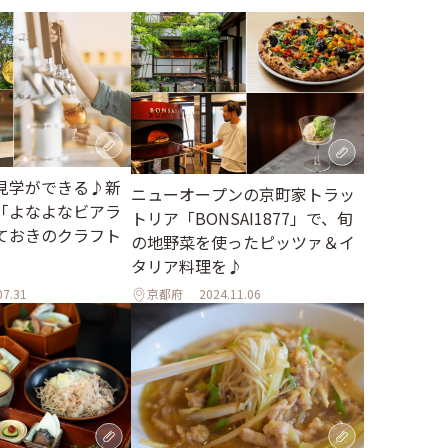
見学ができる♪新
ニューオープンの京町家トラッ
「よなよなビアラ
トリア「BONSAI1877」で、旬
ておきのクラフト
の地野菜を使ったピッツァ＆イ
タリア料理を♪
07.31
京都府
2024.11.06