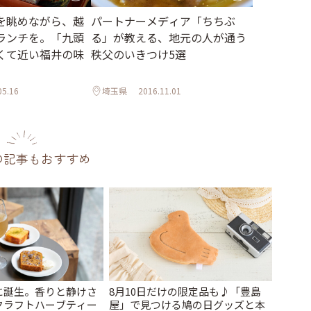
を眺めながら、越
パートナーメディア「ちちぶ
ランチを。「九頭
る」が教える、地元の人が通う
くて近い福井の味
秩父のいきつけ5選
05.16
埼玉県
2016.11.01
の記事もおすすめ
に誕生。香りと静けさ
8月10日だけの限定品も♪「豊島
クラフトハーブティー
屋」で見つける鳩の日グッズと本