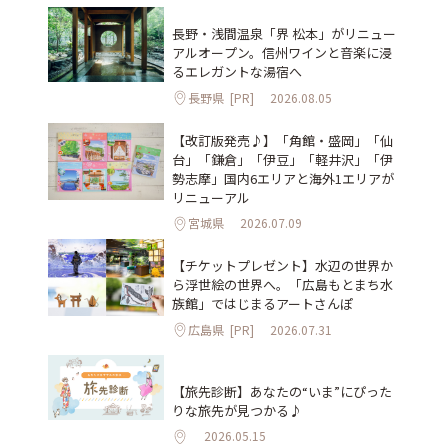
長野・浅間温泉「界 松本」がリニュー
アルオープン。信州ワインと音楽に浸
るエレガントな湯宿へ
長野県
[PR]
2026.08.05
【改訂版発売♪】「角館・盛岡」「仙
台」「鎌倉」「伊豆」「軽井沢」「伊
勢志摩」国内6エリアと海外1エリアが
リニューアル
宮城県
2026.07.09
【チケットプレゼント】水辺の世界か
ら浮世絵の世界へ。「広島もとまち水
族館」ではじまるアートさんぽ
広島県
[PR]
2026.07.31
【旅先診断】あなたの“いま”にぴった
りな旅先が見つかる♪
2026.05.15