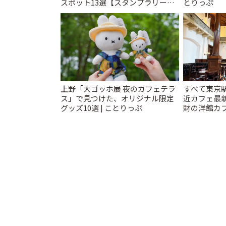
スポット13選【スタンプラリー開
とりっぷ
催中】 | ことりっぷ
上野「大ゴッホ展 夜のカフェテラ
すべて東京
ス」で見つけた、オリジナル限定
近カフェ最新
グッズ10選 | ことりっぷ
財の洋館カ
レトロ喫茶ま