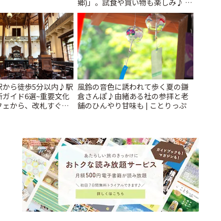
郷)」。試食や買い物も楽しみ♪ |
ことりっぷ
駅から徒歩5分以内♪駅
風鈴の音色に誘われて歩く夏の鎌
ガイド6選~重要文化
倉さんぽ♪由緒ある社の参拝と老
フェから、改札すぐの
舗のひんやり甘味も | ことりっぷ
で~ | ことりっぷ