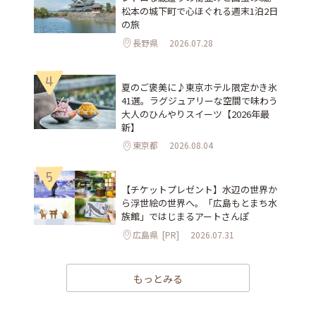
松本の城下町で心ほぐれる週末1泊2日
の旅
長野県
2026.07.28
4
夏のご褒美に♪東京ホテル限定かき氷
41選。ラグジュアリーな空間で味わう
大人のひんやりスイーツ【2026年最
新】
東京都
2026.08.04
5
【チケットプレゼント】水辺の世界か
ら浮世絵の世界へ。「広島もとまち水
族館」ではじまるアートさんぽ
広島県
[PR]
2026.07.31
もっとみる