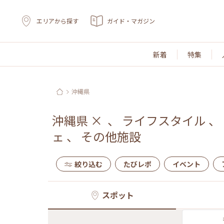
エリアから探す
ガイド・マガジン
新着
特集
沖縄県
沖縄県
×
、
ライフスタイル
、
ェ
、
その他施設
絞り込む
たびレポ
イベント
スポット