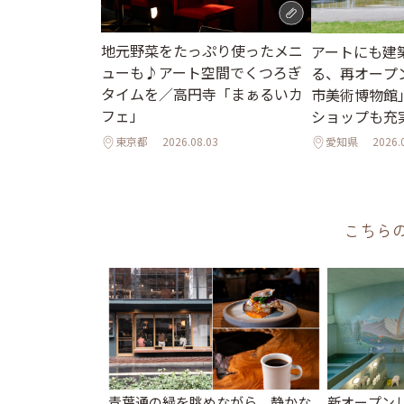
地元野菜をたっぷり使ったメニ
アートにも建
ューも♪アート空間でくつろぎ
る、再オープ
タイムを／高円寺「まぁるいカ
市美術博物館
フェ」
ショップも充
東京都
2026.08.03
愛知県
2026.
こちら
青葉通の緑を眺めながら、静かな
新オープンし