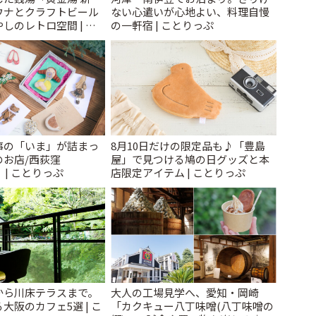
ウナとクラフトビール
ない心遣いが心地よい、料理自慢
しのレトロ空間 | こ
の一軒宿 | ことりっぷ
事の「いま」が詰まっ
8月10日だけの限定品も♪「豊島
のお店/西荻窪
屋」で見つける鳩の日グッズと本
」 | ことりっぷ
店限定アイテム | ことりっぷ
から川床テラスまで。
大人の工場見学へ、愛知・岡崎
大阪のカフェ5選 | こ
「カクキュー八丁味噌(八丁味噌の