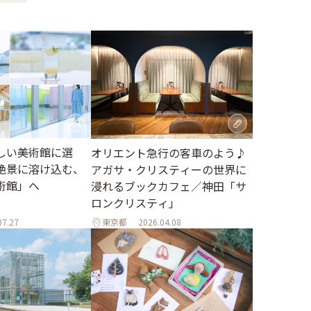
しい美術館に選
オリエント急行の客車のよう♪
絶景に溶け込む、
アガサ・クリスティーの世界に
術館」へ
浸れるブックカフェ／神田「サ
ロンクリスティ」
07.27
東京都
2026.04.08