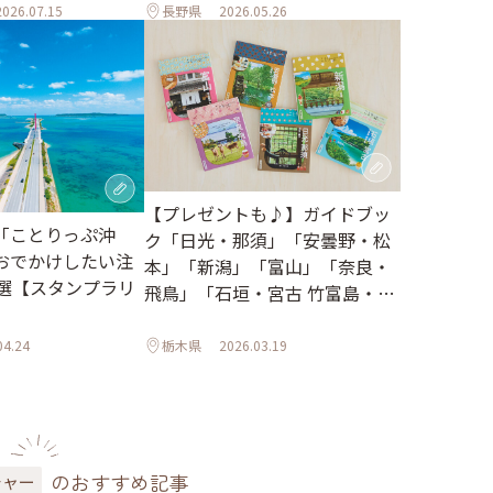
2026.07.15
長野県
2026.05.26
【プレゼントも♪】ガイドブッ
「ことりっぷ沖
ク「日光・那須」「安曇野・松
おでかけしたい注
本」「新潟」「富山」「奈良・
0選【スタンプラリ
飛鳥」「石垣・宮古 竹富島・西
表島」がリニューアルしました
04.24
栃木県
2026.03.19
のおすすめ記事
チャー