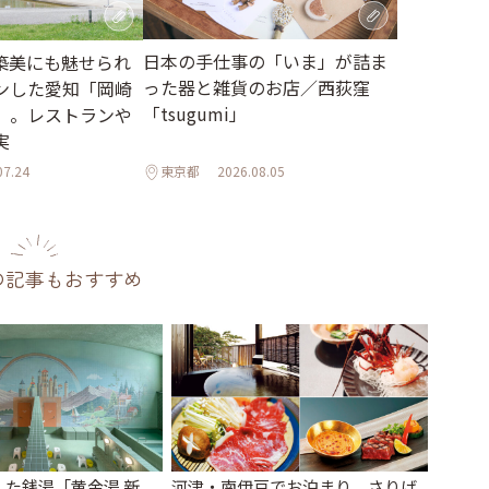
日本の手仕事の「いま」が詰ま
築美にも魅せられ
った器と雑貨のお店／西荻窪
ンした愛知「岡崎
「tsugumi」
」。レストランや
実
07.24
東京都
2026.08.05
の記事もおすすめ
た銭湯「黄金湯 新
河津・南伊豆でお泊まり。さりげ