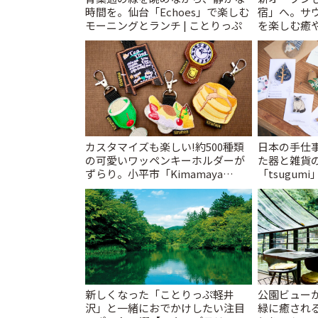
時間を。仙台「Echoes」で楽しむ
宿」へ。サ
モーニングとランチ | ことりっぷ
を楽しむ癒や
とりっぷ
カスタマイズも楽しい!約500種類
日本の手仕
の可愛いワッペンキーホルダーが
た器と雑貨
ずらり。小平市「Kimamaya
「tsugumi
T&K」 | ことりっぷ
新しくなった「ことりっぷ軽井
公園ビュー
沢」と一緒におでかけしたい注目
緑に癒される