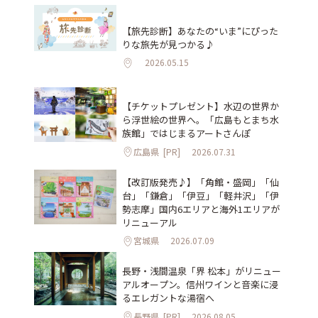
【旅先診断】あなたの“いま”にぴった
りな旅先が見つかる♪
2026.05.15
【チケットプレゼント】水辺の世界か
ら浮世絵の世界へ。「広島もとまち水
族館」ではじまるアートさんぽ
広島県
[PR]
2026.07.31
【改訂版発売♪】「角館・盛岡」「仙
台」「鎌倉」「伊豆」「軽井沢」「伊
勢志摩」国内6エリアと海外1エリアが
リニューアル
宮城県
2026.07.09
長野・浅間温泉「界 松本」がリニュー
アルオープン。信州ワインと音楽に浸
るエレガントな湯宿へ
長野県
[PR]
2026.08.05