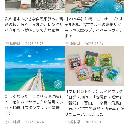
次の週末は小さな自転車旅へ。新
【2026年】沖縄ニューオープンホ
緑の軽井沢や平泉ほか、レンタサ
テル5選。宮古ブルーの絶景リゾ
イクルで心が整うすてきな景色
ートや天空のプライベートヴィラ
まで
長野県
2026.05.26
沖縄県
2026.05.04
【プレゼントも♪】ガイドブック
新しくなった「ことりっぷ沖縄」
「日光・那須」「安曇野・松本」
と一緒におでかけしたい注目スポ
「新潟」「富山」「奈良・飛鳥」
ット10選【スタンプラリー開催
「石垣・宮古 竹富島・西表島」が
中】
リニューアルしました
沖縄県
2026.04.24
栃木県
2026.03.19