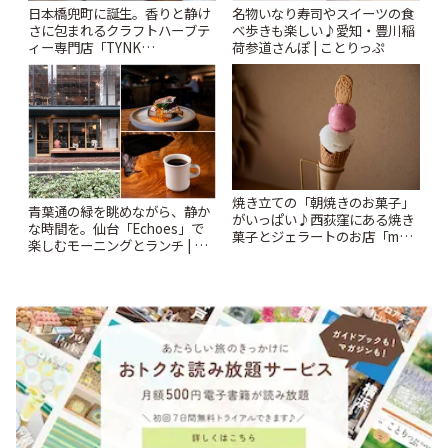
日本橋兜町に誕生。香りと静け
名物いなり寿司やスイーツの食
さに包まれるクラフトハーブテ
べ歩きも楽しい♪愛知・豊川稲
ィー専門店「TYNK
荷参道さんぽ | ことりっぷ
Kabutocho」 | ことりっぷ
焼き立ての「朝焼きのお菓子」
青葉通の緑を眺めながら、静か
がいっぱい♪西荻窪にある焼き
な時間を。仙台「Echoes」で
菓子とジェラートのお店「mUni
楽しむモーニングとランチ | こ
(ムニ)」 | ことりっぷ
とりっぷ