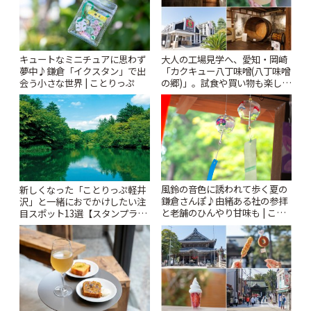
キュートなミニチュアに思わず
大人の工場見学へ、愛知・岡崎
夢中♪鎌倉「イクスタン」で出
「カクキュー八丁味噌(八丁味噌
会う小さな世界 | ことりっぷ
の郷)」。試食や買い物も楽しみ
♪ | ことりっぷ
風鈴の音色に誘われて歩く夏の
新しくなった「ことりっぷ軽井
鎌倉さんぽ♪由緒ある社の参拝
沢」と一緒におでかけしたい注
と老舗のひんやり甘味も | こと
目スポット13選【スタンプラリ
りっぷ
ー開催中】 | ことりっぷ