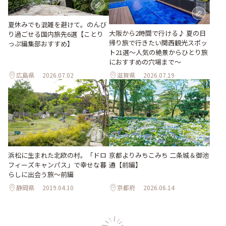
夏休みでも混雑を避けて。のんび
大阪から2時間で行ける♪ 夏の日
り過ごせる国内旅先6選【ことり
帰り旅で行きたい関西観光スポッ
っぷ編集部おすすめ】
ト21選～人気の絶景からひとり旅
におすすめの穴場まで～
広島県
2026.07.02
滋賀県
2026.07.19
浜松に生まれた北欧の村。「ドロ
京都よりみちこみち 二条城＆御池
フィーズキャンパス」で幸せな暮
通【前編】
らしに出会う旅～前編
静岡県
2019.04.10
京都府
2026.06.14