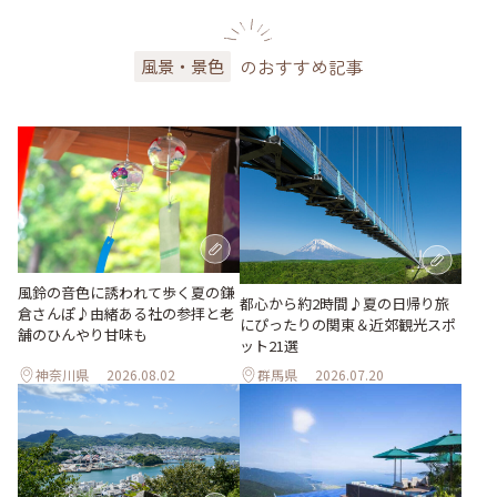
のおすすめ記事
風景・景色
風鈴の音色に誘われて歩く夏の鎌
都心から約2時間♪夏の日帰り旅
倉さんぽ♪由緒ある社の参拝と老
にぴったりの関東＆近郊観光スポ
舗のひんやり甘味も
ット21選
神奈川県
2026.08.02
群馬県
2026.07.20