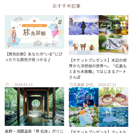
おすすめ記事
【旅先診断】あなたの“いま”にぴ
ったりな旅先が見つかる♪
【チケットプレゼント】水辺の世
界から浮世絵の世界へ。「広島も
とまち水族館」ではじまるアート
さんぽ
2026.05.15
広島県
[PR]
2026.07.31
長野・浅間温泉「界 松本」がリニ
【チケットプレゼント】アートな