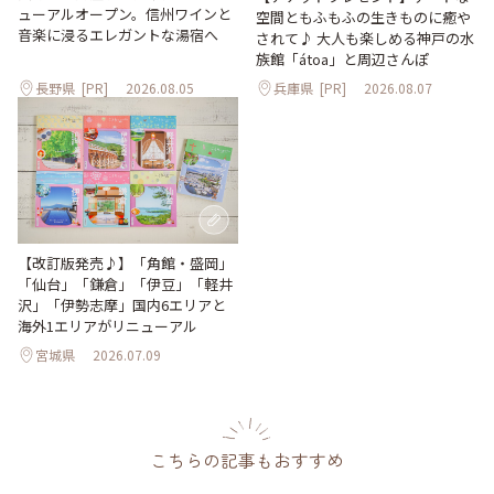
ューアルオープン。信州ワインと
空間ともふもふの生きものに癒や
音楽に浸るエレガントな湯宿へ
されて♪ 大人も楽しめる神戸の水
族館「átoa」と周辺さんぽ
長野県
[PR]
2026.08.05
兵庫県
[PR]
2026.08.07
【改訂版発売♪】「角館・盛岡」
「仙台」「鎌倉」「伊豆」「軽井
沢」「伊勢志摩」国内6エリアと
海外1エリアがリニューアル
宮城県
2026.07.09
こちらの記事もおすすめ