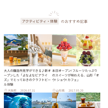
のおすすめ記事
アクティビティ・体験
大人の醸造所見学ができる♪新オ
本日オープン! フルーツたっぷり
ープンした「よなよなビアライ
のスイーツが味わえる、山形「オ
ズ」でとっておきのクラフトビー
ウ! ショウ! カフェ」
ル体験
大阪府
2026.07.31
山形県
2017.05.20