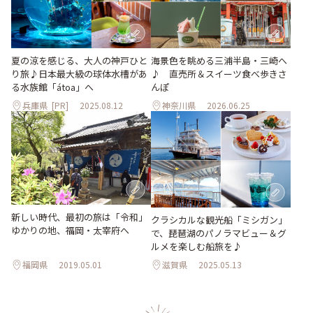
夏の涼を感じる、大人の神戸ひと
海景色を眺める三浦半島・三崎へ
り旅♪日本最大級の球体水槽があ
♪ 直売所＆スイーツ食べ歩きさ
る水族館「átoa」へ
んぽ
兵庫県
[PR]
2025.08.12
神奈川県
2026.06.25
新しい時代、最初の旅は「令和」
クラシカルな観光船「ミシガン」
ゆかりの地、福岡・太宰府へ
で、琵琶湖のパノラマビュー＆グ
ルメを楽しむ船旅を♪
福岡県
2019.05.01
滋賀県
2025.05.13