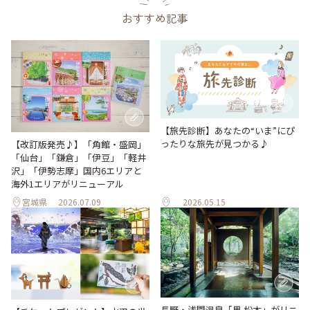
おすすめ記事
【旅先診断】あなたの“いま”にぴ
ったりな旅先が見つかる♪
【改訂版発売♪】「角館・盛岡」
「仙台」「鎌倉」「伊豆」「軽井
沢」「伊勢志摩」国内6エリアと
海外1エリアがリニューアル
宮城県
2026.07.09
2026.05.15
長野・浅間温泉「界 松本」がリニ