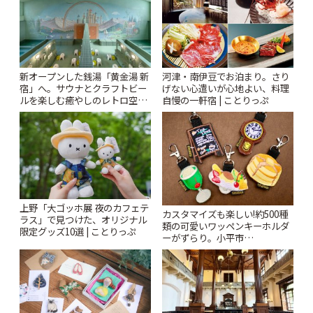
新オープンした銭湯「黄金湯 新
河津・南伊豆でお泊まり。さり
宿」へ。サウナとクラフトビー
げない心遣いが心地よい、料理
ルを楽しむ癒やしのレトロ空間
自慢の一軒宿 | ことりっぷ
| ことりっぷ
上野「大ゴッホ展 夜のカフェテ
カスタマイズも楽しい!約500種
ラス」で見つけた、オリジナル
類の可愛いワッペンキーホルダ
限定グッズ10選 | ことりっぷ
ーがずらり。小平市
「Kimamaya T&K」 | ことりっ
ぷ