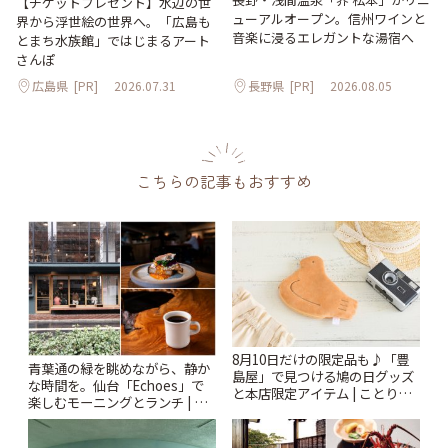
【チケットプレゼント】水辺の世
ューアルオープン。信州ワインと
界から浮世絵の世界へ。「広島も
音楽に浸るエレガントな湯宿へ
とまち水族館」ではじまるアート
さんぽ
広島県
[PR]
2026.07.31
長野県
[PR]
2026.08.05
こちらの記事もおすすめ
8月10日だけの限定品も♪「豊
青葉通の緑を眺めながら、静か
島屋」で見つける鳩の日グッズ
な時間を。仙台「Echoes」で
と本店限定アイテム | ことりっ
楽しむモーニングとランチ | こ
ぷ
とりっぷ