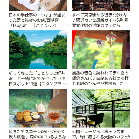
日本の手仕事の「いま」が詰ま
すべて東京駅から徒歩5分以内
った器と雑貨のお店/西荻窪
♪駅近カフェ最新ガイド6選~重
「tsugumi」 | ことりっぷ
要文化財の洋館カフェから、改
札すぐのレトロ喫茶まで~ | こと
りっぷ
風鈴の音色に誘われて歩く夏の
新しくなった「ことりっぷ軽井
鎌倉さんぽ♪由緒ある社の参拝
沢」と一緒におでかけしたい注
と老舗のひんやり甘味も | こと
目スポット13選【スタンプラリ
りっぷ
ー開催中】 | ことりっぷ
焼きたてスコーン&紅茶が食べ
公園ビューから川床テラスま
飲み放題♪ 森の中にいるような
で。緑に癒される大阪のカフェ5