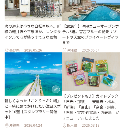
次の週末は小さな自転車旅へ。新
【2026年】沖縄ニューオープンホ
緑の軽井沢や平泉ほか、レンタサ
テル5選。宮古ブルーの絶景リゾ
イクルで心が整うすてきな景色
ートや天空のプライベートヴィラ
まで
長野県
2026.05.26
沖縄県
2026.05.04
【プレゼントも♪】ガイドブック
新しくなった「ことりっぷ沖縄」
「日光・那須」「安曇野・松本」
と一緒におでかけしたい注目スポ
「新潟」「富山」「奈良・飛鳥」
ット10選【スタンプラリー開催
「石垣・宮古 竹富島・西表島」が
中】
リニューアルしました
沖縄県
2026.04.24
栃木県
2026.03.19