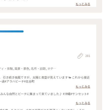
もっとみる
281
ティ・体験, 風景・景色, 名所・旧跡, ホテ
。 引き続き強風ですが、太陽と青空が見えています🌤️ これから接近
一過#アラハビーチ#北谷町
もっとみる
自然とビーチに集まって来ていました♪ #沖縄#サンセット#
もっとみる