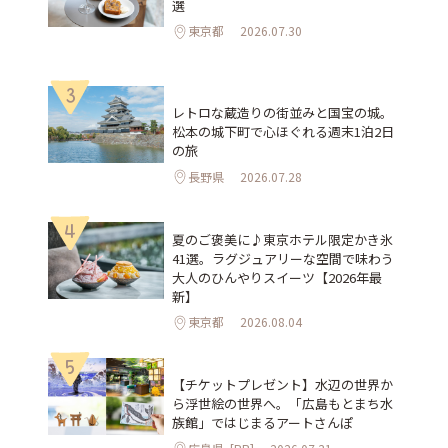
選
東京都
2026.07.30
3
レトロな蔵造りの街並みと国宝の城。
松本の城下町で心ほぐれる週末1泊2日
の旅
長野県
2026.07.28
4
夏のご褒美に♪東京ホテル限定かき氷
41選。ラグジュアリーな空間で味わう
大人のひんやりスイーツ【2026年最
新】
東京都
2026.08.04
5
【チケットプレゼント】水辺の世界か
ら浮世絵の世界へ。「広島もとまち水
族館」ではじまるアートさんぽ