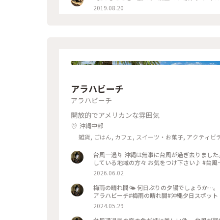
2019.08.20
アラハビーチ
アラハビーチ
開放的でアメリカンな雰囲気
沖縄中部
雑貨, ごはん, カフェ, スイーツ・お菓子, アクティビ
ル・宿, おみやげ
台風一過🌀 沖縄は無事に台風が過ぎ去りました
している地域の方々 お気をつけ下さい♪ #台風
2026.06.02
梅雨の晴れ間🌤️ 何日ぶりの夕陽でしょうか…。 みんな
アラハビーチ#梅雨の晴れ間#沖縄夕日スポット
2024.05.29