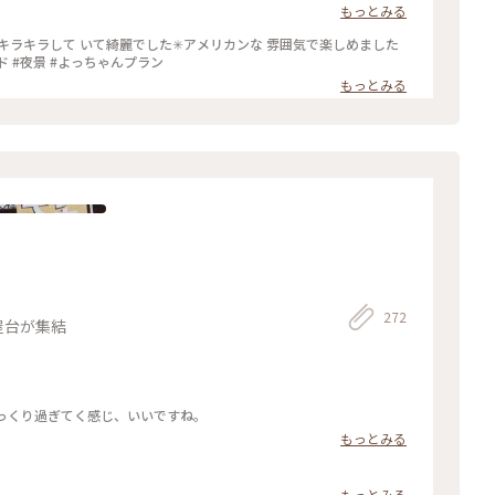
もっとみる
キラキラして いて綺麗でした✳︎アメリカンな 雰囲気で楽しめました
♡♡♡ #旅行 #沖縄 #観光 #写真 #デポアイランド #夜景 #よっちゃんプラン
もっとみる
272
屋台が集結
ゆっくり過ぎてく感じ、いいですね。
もっとみる
もっとみる