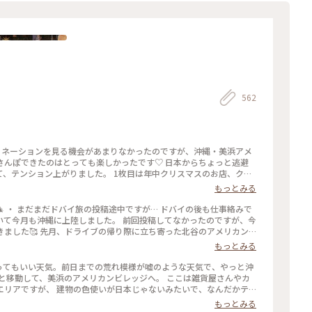
562
さんぽできたのはとっても楽しかったです♡ 日本からちょっと逃避
、テンション上がりました。 1枚目は年中クリスマスのお店、クリ
中には入っていませんが、こちらの外観は圧巻でした！ ・ 11月後半
もっとみる
ーション、快適でゆっくり楽しめました。 ・ すてきなクリスマスを
浜アメリカンビレッジ #アメリカンビレッジ #北谷 #沖縄 #クリスマスイルミ
 ・ まだまだドバイ旅の投稿途中ですが… ドバイの後も仕事絡みで
ストトリップ2024
いて今月も沖縄に上陸しました。 前回投稿してなかったのですが、今
ました🥰 先月、ドライブの帰り際に立ち寄った北谷のアメリカン
に北谷に向かいました。合流して食事の前後にアメリカンビレッジを
もっとみる
が始まっていて本当に綺麗でした！今年初のクリスマスイルミは沖縄
なに快適な気温の中で楽しむイルミネーションは初めてかも！寒くもな
とってもいい天気。前日までの荒れ模様が嘘のような天気で、やっと沖
ったです。 ブーゲンビリアやヤシの木など、南国の植物との組み合わ
っと移動して、美浜のアメリカンビレッジへ。 ここは雑貨屋さんやカ
はじまりになりました。 #美浜アメリカンビレッジ #アメリカンビレ
エリアですが、 建物の色使いが日本じゃないみたいで、なんだかテ
#クリスマス #イルミネーション #Nozomiさんと
でしまったみたいで面白いです。 小腹が空いたので、GO KINGS
もっとみる
ュをいただきました。 （2023.9.3） #カレーパン #美浜 #ことり