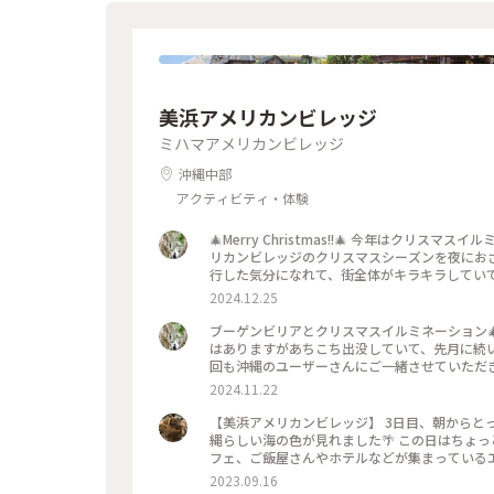
美浜アメリカンビレッジ
ミハマアメリカンビレッジ
沖縄中部
アクティビティ・体験
🎄Merry Christmas!!🎄 今年はクリスマスイルミネーションを見る機会があまりなかったのですが、沖縄・美浜アメ
リカンビレッジのクリスマスシーズンを夜にお
行した気分になれて、街全体がキラキラしていて
スマスランド。 夕食後、もう閉まっていたので
2024.12.25
の沖縄。 薄着で楽しむ南国ならではのイルミネ
お過ごしください⭐︎ 📷 2024.11.19 #美
ブーゲンビリアとクリスマスイルミネーション
ネーション #クリスマス #イルミネーション #ベ
はありますがあちこち出没していて、先月に続
回も沖縄のユーザーさんにご一緒させていただき
ビレッジ。次はぜひ夜に！と、今回仕事終わり
2024.11.22
散策しましたが、クリスマスイルミネーション
で。とっても気分が上がります。 そしてこん
【美浜アメリカンビレッジ】 3日目、朝から
く、暑くもなく、平日なので人も少なめでよか
縄らしい海の色が見れました🌴 この日はちょ
せも新鮮でした。 素敵なクリスマスシーズンの
フェ、ご飯屋さんやホテルなどが集まっている
ッジ #北谷 #沖縄 #クリスマスイルミネーション 
ーマパークの中か映画とかのセットの中へ紛れ込ん
2023.09.16
CAFEさんでひと休み。カレーパンとレモンスカッシ