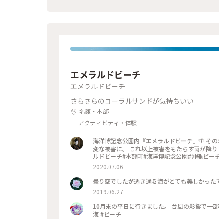
っぷ沖縄 #カメラ旅 #私のことりっぷ旅
エメラルドビーチ
エメラルドビーチ
さらさらのコーラルサンドが気持ちいい
名護・本部
アクティビティ・体験
海洋博記念公園内『エメラルドビーチ』🌴 その名の通り
変な被害に。 これ以上被害をもたらす雨が降りませ
ルドビーチ#本部町#海洋博記念公園#沖縄ビー
2020.07.06
曇り空でしたが透き通る海がとても美しかったです
2019.06.27
10月末の平日に行きました。 台風の影響で一
海 #ビーチ