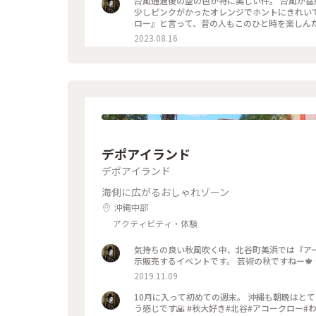
台風通過後の空の色が特に美しい件。 台風が
少しピンクがかったオレンジでホントにきれいで
ロー』と言って、昔の人もこのひと時を楽しんだ事が
まではみんなアコークローを満喫しています🌇 #カメラ旅 #美しい町 #アラハビーチ #北谷町 #アコークロー #トワイ
2023.08.16
ライト#沖縄
デポアイランド
デポアイランド
海側に広がるおしゃれゾーン
沖縄中部
アクティビティ・体験
気持ちの良い秋風吹く中、北谷町美浜では『ア
示販売するイベントです。 芸術の秋ですねー🍁
2019.11.09
10月に入って初めての週末。 沖縄も朝晩はと
う感じです🌇 #秋大好き#北谷#アコークロ