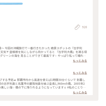
920
『古宇利
お天気☔ 空模様を気にしながら向かってると 『古宇利大橋』を渡る頃
ドグリーンの海を 見ることができて最高です✨ やっぱり私って晴れ女
宇利島 #古宇利大橋 #エメラルドグリーンの海
もっとみる
もっとみる
の古宇利島と名護市の屋我地島を結ぶ全長1,960mの橋。2005年2
海✨ 橋の下に降りれるようになっています☺️ #私のことりっ
もっとみる