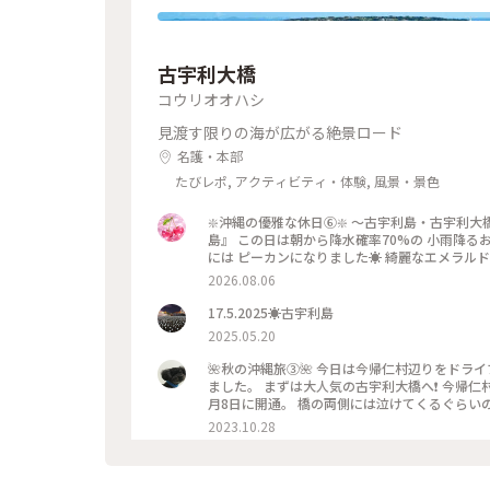
古宇利大橋
コウリオオハシ
見渡す限りの海が広がる絶景ロード
名護・本部
たびレポ, アクティビティ・体験, 風景・景色
❇️沖縄の優雅な休日⑥❇️ 〜古宇利島・古宇利大橋〜 今回の沖縄旅行で一番行きたかった 絶景スポットの
島』 この日は朝から降水確率70%の 小雨降る
には ピーカンになりました☀️ 綺麗なエメラル
だわ(笑) #ひみつの絶景 #沖縄めぐり #古
2026.08.06
17.5.2025☀️古宇利島
2025.05.20
🌺秋の沖縄旅➂🌺 今日は今帰仁村辺りをドライブする予定🚙 那覇市内から高速を使えば1時間30分ぐらいで 到着し
ました。 まずは大人気の古宇利大橋へ❗ 今帰仁村
月8日に開通。 橋の両側には泣けてくるぐらいの美しい
ぷ旅 #秋さんぽ #沖縄 #今帰仁村 #古宇利大橋
2023.10.28