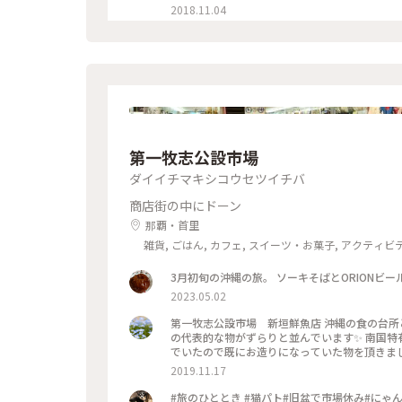
2018.11.04
第一牧志公設市場
ダイイチマキシコウセツイチバ
商店街の中にドーン
那覇・首里
雑貨, ごはん, カフェ, スイーツ・お菓子, アクティビ
ル・宿, おみやげ
3月初旬の沖縄の旅。 ソーキそばとORIONビ
2023.05.02
第一牧志公設市場 新垣鮮魚店 沖縄の食の台所と呼ばれる公設市場に行ってきました！お土産やスイーツなど沖縄
の代表的な物がずらりと並んでいます✨ 南国
でいたので既にお造りになっていた物を頂きました。
県 #第一牧志公設市場 #新垣鮮魚店
2019.11.17
#旅のひととき #猫パト#旧盆で市場休み#にゃ