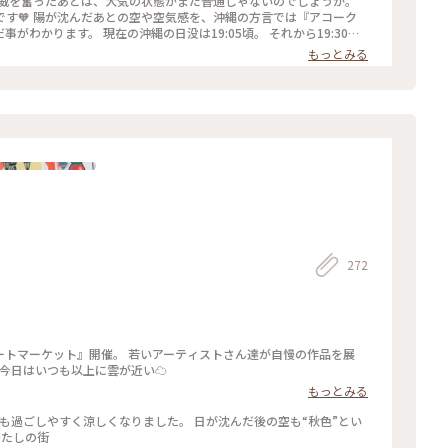
猛威を奮ったあとは、大気の状態がまだ普通じゃないのでしょうか。
す🧡 陽が沈んだあとの空や空気感を、沖縄の方言では『アコーク
わかります。 現在の沖縄の日没は19:05頃。 それから19:30頃
もっとみる
272
ートマーケット』開催。 若いアーティストさん達が自慢の作品を展
 今日はいつも以上に雲が近い☁
もっとみる
ても過ごしやすく涼しくなりました。 日が沈んだ後の空も“秋色”とい
ー#わたしの街