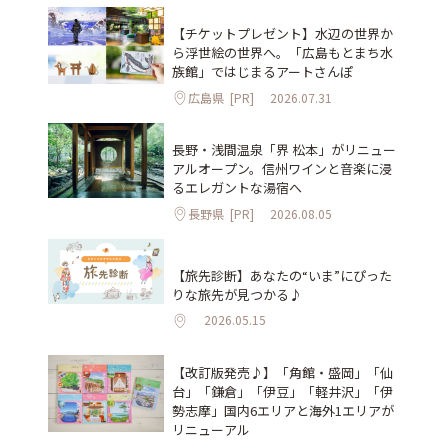
【チケットプレゼント】水辺の世界か
ら浮世絵の世界へ。「広島もとまち水
族館」ではじまるアートさんぽ
広島県
[PR]
2026.07.31
長野・浅間温泉「界 松本」がリニュー
アルオープン。信州ワインと音楽に浸
るエレガントな湯宿へ
長野県
[PR]
2026.08.05
【旅先診断】あなたの“いま”にぴった
りな旅先が見つかる♪
2026.05.15
【改訂版発売♪】「角館・盛岡」「仙
台」「鎌倉」「伊豆」「軽井沢」「伊
勢志摩」国内6エリアと海外1エリアが
リニューアル