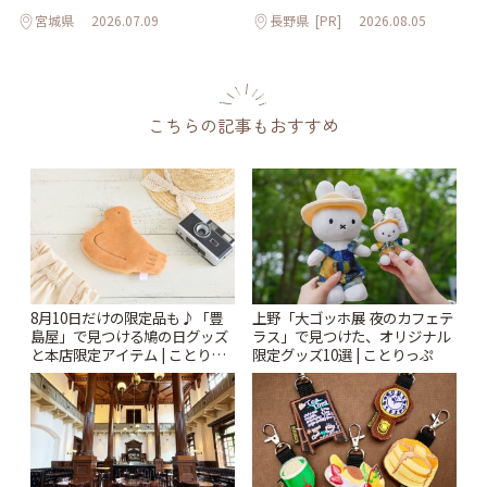
宮城県
2026.07.09
長野県
[PR]
2026.08.05
こちらの記事もおすすめ
8月10日だけの限定品も♪「豊
上野「大ゴッホ展 夜のカフェテ
島屋」で見つける鳩の日グッズ
ラス」で見つけた、オリジナル
と本店限定アイテム | ことりっ
限定グッズ10選 | ことりっぷ
ぷ