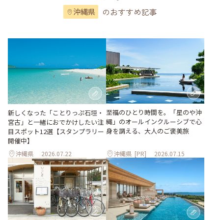
のおすすめ記事
沖縄県
至福のひとり時間を。「星のや沖
新しくなった「ことりっぷ石垣・
縄」のオールインクルーシブで心
宮古」と一緒におでかけしたい注
身を調える、大人のご褒美旅
目スポット12選【スタンプラリー
開催中】
沖縄県
2026.07.22
沖縄県
[PR]
2026.07.15