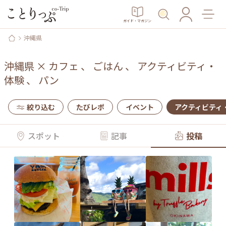
ガイド・マガジン
沖縄県
沖縄県
×
カフェ
、
ごはん
、
アクティビティ・
体験
、
パン
絞り込む
たびレポ
イベント
アクティビティ
スポット
記事
投稿