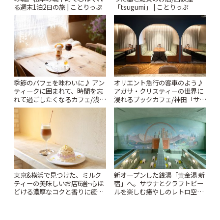
る週末1泊2日の旅 | ことりっぷ
「tsugumi」 | ことりっぷ
季節のパフェを味わいに♪ アン
オリエント急行の客車のよう♪
ティークに囲まれて、時間を忘
アガサ・クリスティーの世界に
れて過ごしたくなるカフェ/浅草
浸れるブックカフェ/神田「サロ
「annorum cafe」 | ことりっぷ
ンクリスティ」 | ことりっぷ
東京&横浜で見つけた、ミルク
新オープンした銭湯「黄金湯 新
ティーの美味しいお店6選~心ほ
宿」へ。サウナとクラフトビー
どける濃厚なコクと香りに癒や
ルを楽しむ癒やしのレトロ空間
されるティータイム~ | ことりっ
| ことりっぷ
ぷ