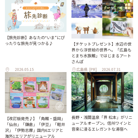
【旅先診断】あなたの“いま”にぴ
ったりな旅先が見つかる♪
【チケットプレゼント】水辺の世
界から浮世絵の世界へ。「広島も
とまち水族館」ではじまるアート
さんぽ
2026.05.15
広島県
[PR]
2026.07.31
長野・浅間温泉「界 松本」がリニ
【改訂版発売♪】「角館・盛岡」
ューアルオープン。信州ワインと
「仙台」「鎌倉」「伊豆」「軽井
音楽に浸るエレガントな湯宿へ
沢」「伊勢志摩」国内6エリアと
海外1エリアがリニューアル