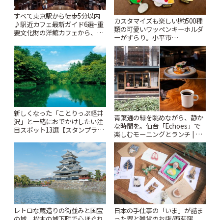
すべて東京駅から徒歩5分以内
カスタマイズも楽しい!約500種
♪駅近カフェ最新ガイド6選~重
類の可愛いワッペンキーホルダ
要文化財の洋館カフェから、改
ーがずらり。小平市
札すぐのレトロ喫茶まで~ | こと
「Kimamaya T&K」 | ことりっ
りっぷ
ぷ
新しくなった「ことりっぷ軽井
青葉通の緑を眺めながら、静か
沢」と一緒におでかけしたい注
な時間を。仙台「Echoes」で
目スポット13選【スタンプラリ
楽しむモーニングとランチ | こ
ー開催中】 | ことりっぷ
とりっぷ
レトロな蔵造りの街並みと国宝
日本の手仕事の「いま」が詰ま
の城。松本の城下町で心ほぐれ
った器と雑貨のお店/西荻窪