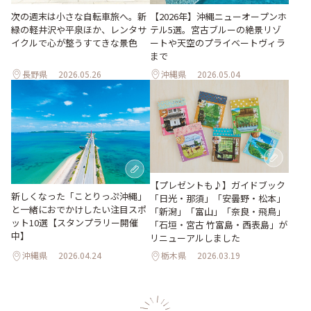
次の週末は小さな自転車旅へ。新
【2026年】沖縄ニューオープンホ
緑の軽井沢や平泉ほか、レンタサ
テル5選。宮古ブルーの絶景リゾ
イクルで心が整うすてきな景色
ートや天空のプライベートヴィラ
まで
長野県
2026.05.26
沖縄県
2026.05.04
【プレゼントも♪】ガイドブック
新しくなった「ことりっぷ沖縄」
「日光・那須」「安曇野・松本」
と一緒におでかけしたい注目スポ
「新潟」「富山」「奈良・飛鳥」
ット10選【スタンプラリー開催
「石垣・宮古 竹富島・西表島」が
中】
リニューアルしました
沖縄県
2026.04.24
栃木県
2026.03.19