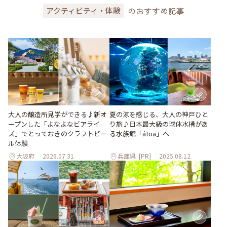
のおすすめ記事
アクティビティ・体験
大人の醸造所見学ができる♪新オ
夏の涼を感じる、大人の神戸ひと
ープンした「よなよなビアライ
り旅♪日本最大級の球体水槽があ
ズ」でとっておきのクラフトビー
る水族館「átoa」へ
ル体験
大阪府
2026.07.31
兵庫県
[PR]
2025.08.12