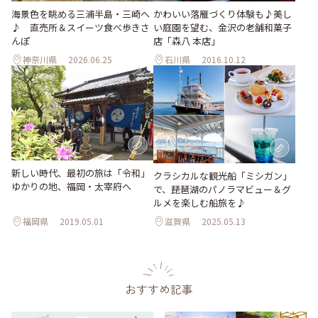
海景色を眺める三浦半島・三崎へ
かわいい落雁づくり体験も♪美し
♪ 直売所＆スイーツ食べ歩きさ
い庭園を望む、金沢の老舗和菓子
んぽ
店「森八 本店」
神奈川県
2026.06.25
石川県
2016.10.12
新しい時代、最初の旅は「令和」
クラシカルな観光船「ミシガン」
ゆかりの地、福岡・太宰府へ
で、琵琶湖のパノラマビュー＆グ
ルメを楽しむ船旅を♪
福岡県
2019.05.01
滋賀県
2025.05.13
おすすめ記事