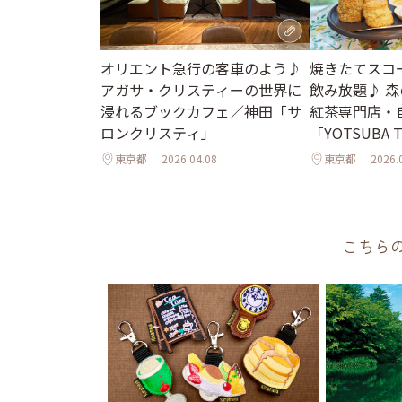
オリエント急行の客車のよう♪
焼きたてスコ
アガサ・クリスティーの世界に
飲み放題♪ 
浸れるブックカフェ／神田「サ
紅茶専門店・
ロンクリスティ」
「YOTSUBA
時間
東京都
2026.04.08
東京都
2026.
こちら