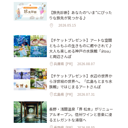
【旅先診断】あなたの“いま”にぴった
りな旅先が見つかる♪
2026.05.15
【チケットプレゼント】アートな空間
ともふもふの生きものに癒やされて♪
大人も楽しめる神戸の水族館「átoa」
と周辺さんぽ
兵庫県
[PR]
2026.08.07
【チケットプレゼント】水辺の世界か
ら浮世絵の世界へ。「広島もとまち水
族館」ではじまるアートさんぽ
広島県
[PR]
2026.07.31
長野・浅間温泉「界 松本」がリニュー
アルオープン。信州ワインと音楽に浸
るエレガントな湯宿へ
長野県
[PR]
2026.08.05