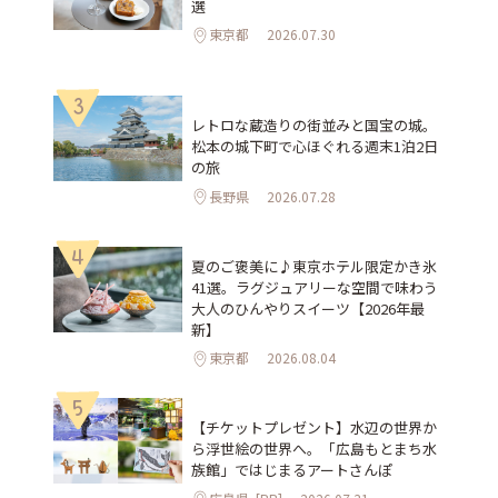
選
東京都
2026.07.30
3
レトロな蔵造りの街並みと国宝の城。
松本の城下町で心ほぐれる週末1泊2日
の旅
長野県
2026.07.28
4
夏のご褒美に♪東京ホテル限定かき氷
41選。ラグジュアリーな空間で味わう
大人のひんやりスイーツ【2026年最
新】
東京都
2026.08.04
5
【チケットプレゼント】水辺の世界か
ら浮世絵の世界へ。「広島もとまち水
族館」ではじまるアートさんぽ