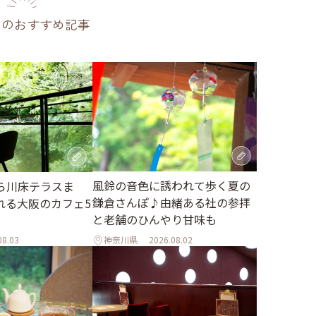
のおすすめ記事
風鈴の音色に誘われて歩く夏の
ら川床テラスま
鎌倉さんぽ♪由緒ある社の参拝
れる大阪のカフェ5
と老舗のひんやり甘味も
08.03
神奈川県
2026.08.02