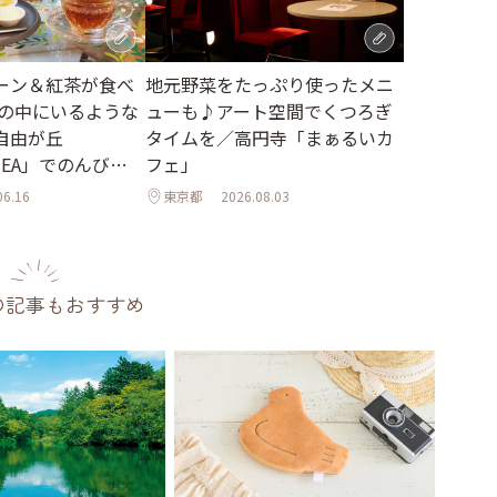
地元野菜をたっぷり使ったメニ
ーン＆紅茶が食べ
ューも♪アート空間でくつろぎ
森の中にいるような
タイムを／高円寺「まぁるいカ
自由が丘
フェ」
 TEA」でのんびり
06.16
東京都
2026.08.03
の記事もおすすめ