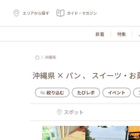
エリアから探す
ガイド・マガジン
新着
特集
沖縄県
沖縄県
×
パン
、
スイーツ・お
絞り込む
たびレポ
イベント
スポット