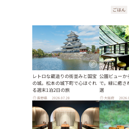
ごはん
レトロな蔵造りの街並みと国宝
公園ビューか
の城。松本の城下町で心ほぐれ
で。緑に癒さ
る週末1泊2日の旅
選
長野県
2026.07.28
大阪府
2026.