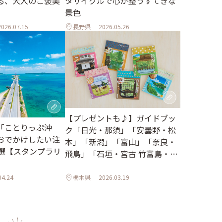
る、大人のご褒美
タサイクルで心が整うすてきな
景色
2026.07.15
長野県
2026.05.26
【プレゼントも♪】ガイドブッ
「ことりっぷ沖
ク「日光・那須」「安曇野・松
おでかけしたい注
本」「新潟」「富山」「奈良・
0選【スタンプラリ
飛鳥」「石垣・宮古 竹富島・西
表島」がリニューアルしました
04.24
栃木県
2026.03.19