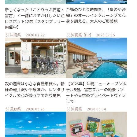
至福のひとり時間を。「星のや沖
新しくなった「ことりっぷ石垣・
縄」のオールインクルーシブで心
宮古」と一緒におでかけしたい注
身を調える、大人のご褒美旅
目スポット12選【スタンプラリー
開催中】
沖縄県
2026.07.22
沖縄県
[PR]
2026.07.15
次の週末は小さな自転車旅へ。新
【2026年】沖縄ニューオープンホ
緑の軽井沢や平泉ほか、レンタサ
テル5選。宮古ブルーの絶景リゾ
イクルで心が整うすてきな景色
ートや天空のプライベートヴィラ
まで
長野県
2026.05.26
沖縄県
2026.05.04