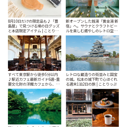
8月10日だけの限定品も♪「豊
新オープンした銭湯「黄金湯 新
島屋」で見つける鳩の日グッズ
宿」へ。サウナとクラフトビー
と本店限定アイテム | ことりっ
ルを楽しむ癒やしのレトロ空間
ぷ
| ことりっぷ
すべて東京駅から徒歩5分以内
レトロな蔵造りの街並みと国宝
♪駅近カフェ最新ガイド6選~重
の城。松本の城下町で心ほぐれ
要文化財の洋館カフェから、改
る週末1泊2日の旅 | ことりっぷ
札すぐのレトロ喫茶まで~ | こと
りっぷ