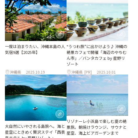
一度は泊まりたい、沖縄本島の人
“うつわ旅”に出かけよう♪ 沖縄の
気宿9選【2025年】
絶景カフェで開催「海辺のやちむ
ん市」／バンタカフェ by 星野リ
ゾート
沖縄県
2025.10.19
沖縄県
[PR]
2025.10.01
リゾナーレ小浜島で楽しむ夏の絶
大自然にいやされる島旅へ。海と
景旅。朝焼けラウンジ、サウナと
星空にときめく贅沢ステイ「西表
星空、海上ビアガーデンまで
島ホテル by 星野リゾート」