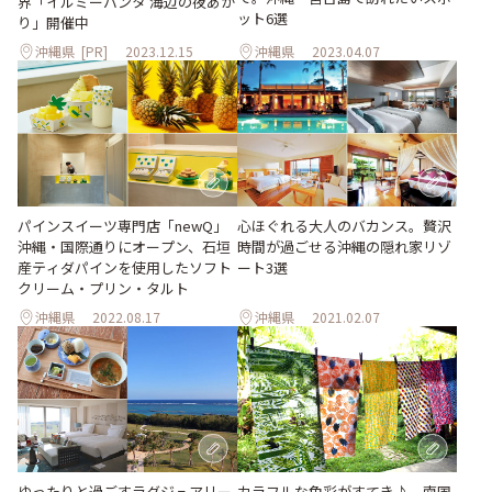
界「イルミーバンタ 海辺の夜あか
ット6選
り」開催中
沖縄県
[PR]
2023.12.15
沖縄県
2023.04.07
パインスイーツ専門店「newQ」
心ほぐれる大人のバカンス。贅沢
沖縄・国際通りにオープン、石垣
時間が過ごせる沖縄の隠れ家リゾ
産ティダパインを使用したソフト
ート3選
クリーム・プリン・タルト
沖縄県
2022.08.17
沖縄県
2021.02.07
ゆったりと過ごすラグジュアリー
カラフルな色彩がすてき♪ 南国