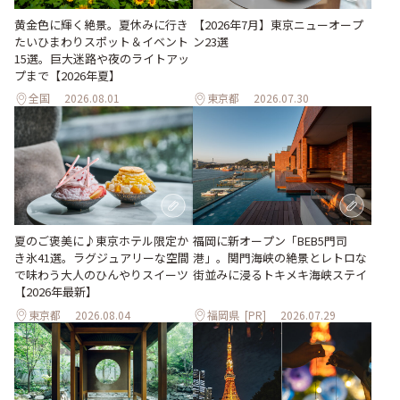
黄金色に輝く絶景。夏休みに行き
【2026年7月】東京ニューオープ
たいひまわりスポット＆イベント
ン23選
15選。巨大迷路や夜のライトアッ
プまで【2026年夏】
全国
2026.08.01
東京都
2026.07.30
夏のご褒美に♪東京ホテル限定か
福岡に新オープン「BEB5門司
き氷41選。ラグジュアリーな空間
港」。関門海峡の絶景とレトロな
で味わう大人のひんやりスイーツ
街並みに浸るトキメキ海峡ステイ
【2026年最新】
東京都
2026.08.04
福岡県
[PR]
2026.07.29