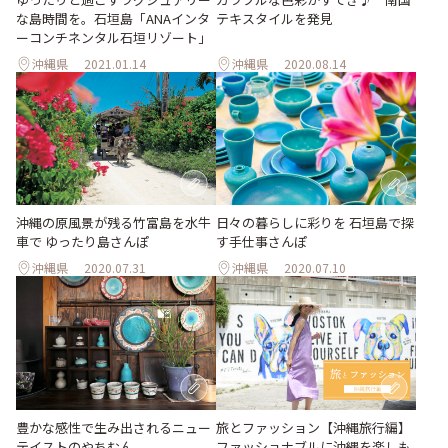
な島時間を。石垣島「ANAインタ
テキスタイルを発見
ーコンチネンタル石垣リゾート」
沖縄県
2021.01.14
沖縄県
2020.08.14
沖縄の原風景が残る竹富島を水牛
日々の暮らしに彩りを 石垣島で探
車で ゆったり島さんぽ
す手仕事さんぽ
沖縄県
2020.07.31
沖縄県
2020.07.10
豊かな感性で生み出されるニュー
旅とファッション【沖縄旅行編】
テイストのやちむん
ファッショナブルに沖縄を楽しも