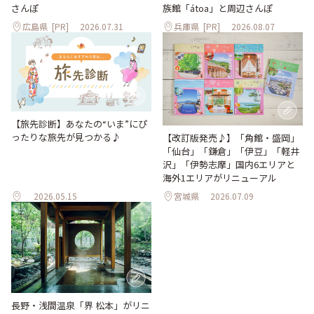
さんぽ
族館「átoa」と周辺さんぽ
広島県
[PR]
2026.07.31
兵庫県
[PR]
2026.08.07
【旅先診断】あなたの“いま”にぴ
ったりな旅先が見つかる♪
【改訂版発売♪】「角館・盛岡」
「仙台」「鎌倉」「伊豆」「軽井
沢」「伊勢志摩」国内6エリアと
海外1エリアがリニューアル
2026.05.15
宮城県
2026.07.09
長野・浅間温泉「界 松本」がリニ