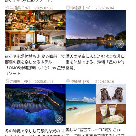
沖縄県
[PR]
2025.07.23
沖縄県
[PR]
2025.06.04
夜市や泡盛体験も♪ 寝る直前まで
満天の星空に入り込むような非日
那覇の夜を楽しめるホテル
常を体験できる、沖縄「星のや竹
「OMO5沖縄那覇（おも）by 星野
富島」
リゾート」
沖縄県
[PR]
2025.01.17
沖縄県
[PR]
2024.10.16
美しい“宮古ブルー”に癒やされ
冬の沖縄で楽しむ幻想的な光の世
て。沖縄・宮古島で訪れたいスポ