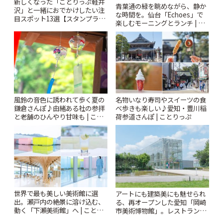
新しくなった「ことりっぷ軽井
青葉通の緑を眺めながら、静か
沢」と一緒におでかけしたい注
な時間を。仙台「Echoes」で
目スポット13選【スタンプラリ
楽しむモーニングとランチ | こ
ー開催中】 | ことりっぷ
とりっぷ
風鈴の音色に誘われて歩く夏の
名物いなり寿司やスイーツの食
鎌倉さんぽ♪由緒ある社の参拝
べ歩きも楽しい♪愛知・豊川稲
と老舗のひんやり甘味も | こと
荷参道さんぽ | ことりっぷ
りっぷ
世界で最も美しい美術館に選
アートにも建築美にも魅せられ
出。瀬戸内の絶景に溶け込む、
る、再オープンした愛知「岡崎
動く「下瀬美術館」へ | ことり
市美術博物館」。レストランや
っぷ
ショップも充実 | ことりっぷ