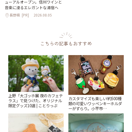
ューアルオープン。信州ワインと
音楽に浸るエレガントな湯宿へ
長野県
[PR]
2026.08.05
こちらの記事もおすすめ
上野「大ゴッホ展 夜のカフェテ
カスタマイズも楽しい!約500種
ラス」で見つけた、オリジナル
類の可愛いワッペンキーホルダ
限定グッズ10選 | ことりっぷ
ーがずらり。小平市
「Kimamaya T&K」 | ことりっ
ぷ